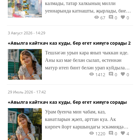
калмады, татар халкының милли
уеннарында катнашты, җырлады, биеде,
67
0
0
бер-берсе белән аралашты.
3 Август 2026 - 14:29
«Авылга кайткач каз куды, бер егет кияүгә сорады 2
Тешләгән урын кара янып чыккан иде.
Аны каз мае белән сылап, өстеннән
матур итеп бинт белән урап куйдылар.
1412
0
0
Авыл медицинасы: «каз тешләсә – каз
мае сөрт!» Даруханә кирәкми дә!
29 Июль 2026 - 17:42
«Авылга кайткач каз куды, бер егет кияүгә сорады
Урам буенча мин чабам, каз,
канатларын җәеп, арттан куа. Ак
кирпеч йорт каршындагы эскәмиядә
1220
0
4
төзелешеп утырган берничә апа