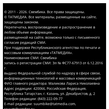
© 2011 - 2026. Сөембикә. Все права защищены.
© ТАТМЕДИА. Все материалы, размещенные на сайте,
защищены законом.
Перепечатка, воспроизведение и распространение в
любом объеме информации,
размещенной на сайте, возможна только с письменного
согласия редакций СМИ.
При поддержке Республиканского агентства по печати и
массовым коммуникациям «ТАТМЕДИА».
Наименование СМИ: Сөембикә
запись о регистрации СМИ: Эл № ФС77-67913 от 6.12.2016
г.
выдано Федеральной службой по надзору в сфере связи,
информационных технологий и массовых коммуникаций
ФИО главного редактора: Маликова Лариса Николаевна
Адрес редакции: 420066, Российская Федерация,
Республика Татарстан, г. Казань, ул. Декабристов, д. 2
Телефон редакции: (843) 222-09-77
E-mail редакции: suumbike@tatmedia.com,
ssuum@yandex.ru