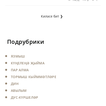
икенчеләре: «Нигә өч ел буе кабер ташы
куелмаган?» – дип аптырады.
Киләсе бит ❯
Подрубрики
ЯЗМЫШ
КҮҢЕЛЕҢӘ ҖЫЙМА
ПАР АЛМА
ТОРМЫШ КЫЙММӘТЛӘРЕ
ДИН
АВЫЛЫМ
ДУС-КҮРШЕЛӘР