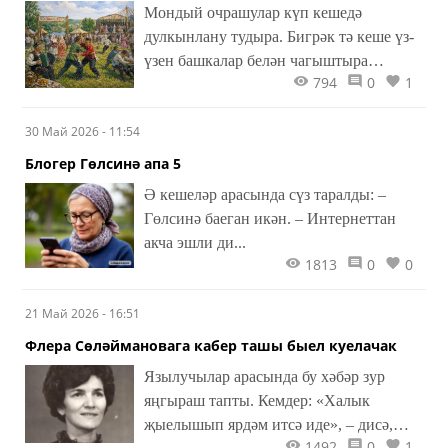
Мондый очрашулар күп кешедә
дулкынлану тудыра. Бигрәк тә кеше үз-
үзен башкалар белән чагыштыра
794
0
1
башласа. «Менә ул нинди уңышлы…»,
«Аның машинасы шәп икән…»,
30 Май 2026 - 11:54
«Балалары шәһәрдә…», «Ә мин?..»
Блогер Гөлсинә апа 5
Ә кешеләр арасында сүз таралды: –
Гөлсинә баеган икән. – Интернеттан
акча эшли ди...
1813
0
0
21 Май 2026 - 16:51
Флера Сөләймановага кабер ташы быел куелачак
Язылучылар арасында бу хәбәр зур
яңгыраш тапты. Кемдер: «Халык
җыелышып ярдәм итсә иде», – дисә,
1492
0
1