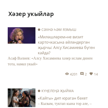
Хәзер укыйлар
СӘХНӘ ҺӘМ ЯЗМЫШ
«Миләшләрем»не визит
карточкасына әйләндергән
җырчы: Алсу Хисамиева бүген
кайда?
Асаф Вәлиев: «Алсу Хисамиева хәзер ислам динен
тота, намаз укый»
4201
2
14
КҮҢЕЛЕҢӘ ҖЫЙМА
«Кайгы» дип юраган бәхет
– Кызым, туктап кына тор әле, –