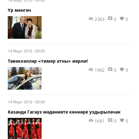
14 Март 2016 - 00:00
Үр менгәч
2363
0
0
14 Март 2016 - 00:00
​Тәвәккәлләр «тимер атны» иярли!
1982
0
0
14 Март 2016 - 00:00
Казанда Гагауз мәдәнияте көннәре уздырылачак
1681
0
0