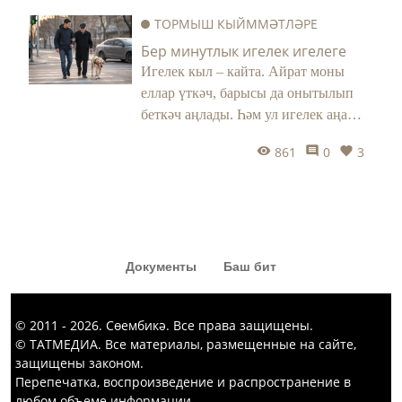
«Капка төбе» тамашасыннан да
ТОРМЫШ КЫЙММӘТЛӘРЕ
кызык комедия күргәннәр диярсең!
Бер минутлык игелек игелеге
Игелек кыл – кайта. Айрат моны
еллар үткәч, барысы да онытылып
беткәч аңлады. Һәм ул игелек аңа
тормышында бик кирәк чагында
861
0
3
әйләнеп кайтты.
Документы
Баш бит
© 2011 - 2026. Сөембикә. Все права защищены.
© ТАТМЕДИА. Все материалы, размещенные на сайте,
защищены законом.
Перепечатка, воспроизведение и распространение в
любом объеме информации,