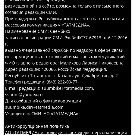
размещенной на сайте, возможна только с письменного
согласия редакций СМИ.
При поддержке Республиканского агентства по печати и
массовым коммуникациям «ТАТМЕДИА».
Наименование СМИ: Сөембикә
запись о регистрации СМИ: Эл № ФС77-67913 от 6.12.2016
г.
выдано Федеральной службой по надзору в сфере связи,
информационных технологий и массовых коммуникаций
ФИО главного редактора: Маликова Лариса Николаевна
Адрес редакции: 420066, Российская Федерация,
Республика Татарстан, г. Казань, ул. Декабристов, д. 2
Телефон редакции: (843) 222-09-77
E-mail редакции: suumbike@tatmedia.com,
ssuum@yandex.ru
Для сообщений о фактах коррупции
suumbike.dir@tatmedia.com
Учредитель СМИ: АО «ТАТМЕДИА»
Антикоррупционная политика
АО «ТАТМЕДИА» использует «cookie»
для персонализации