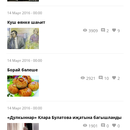
14 Март 2016 - 00:00
​Куш өянке шаһит
3909
2
9
14 Март 2016 - 00:00
​Борай бәлеше
2921
10
2
14 Март 2016 - 00:00
«Дулкыннар» Клара Булатова иҗатына багышланды
1901
0
0