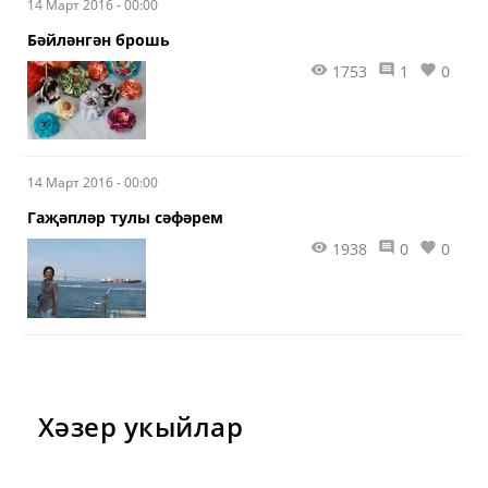
14 Март 2016 - 00:00
алынма сүз булса да, урын алган иде.
Бәйләнгән брошь
1753
1
0
14 Март 2016 - 00:00
Гаҗәпләр тулы сәфәрем
1938
0
0
Хәзер укыйлар