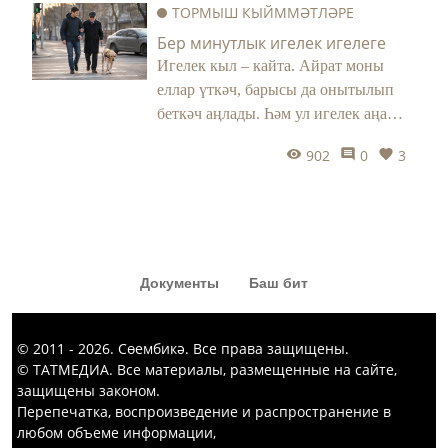
ТОРМЫШ КЫЙММӘТЛӘРЕ
кызык комедия күргәннәр диярсең!
Бер минутлык игелек игелеге
Игелек кыл – кайта. Айрат моны
еллар үткәч, барысы да онытылып
беткәч аңлады. Һәм ул игелек аңа
тормышында бик кирәк чагында
902
0
3
әйләнеп кайтты.
Документы
Баш бит
© 2011 - 2026. Сөембикә. Все права защищены.
© ТАТМЕДИА. Все материалы, размещенные на сайте,
защищены законом.
Перепечатка, воспроизведение и распространение в
любом объеме информации,