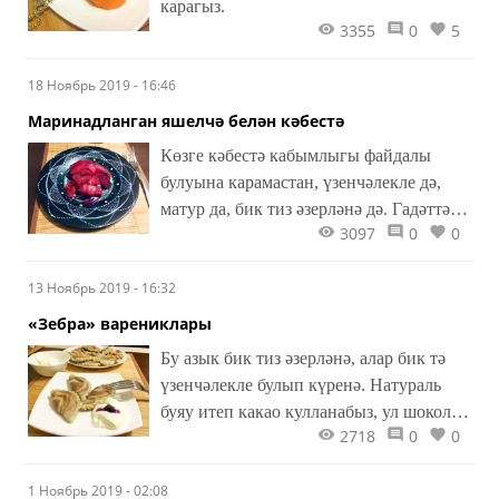
карагыз.
3355
0
5
18 Ноябрь 2019 - 16:46
Маринадланган яшелчә белән кәбестә
Көзге кәбестә кабымлыгы файдалы
булуына карамастан, үзенчәлекле дә,
матур да, бик тиз әзерләнә дә. Гадәттә,
3097
0
0
аны яратып ашыйлар.
13 Ноябрь 2019 - 16:32
«Зебра» варениклары
Бу азык бик тиз әзерләнә, алар бик тә
үзенчәлекле булып күренә. Натураль
буяу итеп какао кулланабыз, ул шоколад
2718
0
0
төсенә керә. Әйдәгез, ясыйбыз...
1 Ноябрь 2019 - 02:08