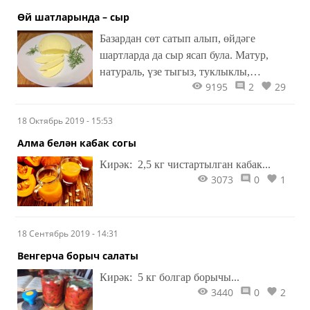
Өй шатларында – сыр
Базардан сөт сатып алып, өйдәге
шартларда да сыр ясап була. Матур,
натураль, үзе тыгыз, туклыклы,
9195
2
29
телемнәргә кискәндә дә әйбәт киселә,
ватылмый. Тәме буенча каймак тәмен
18 Октябрь 2019 - 15:53
хәтерләтә. Бутербродларга менә дигән!
Чама белән 400 г күләмендә сыр
Алма белән кабак согы
барлыкка килә.
Кирәк: 2,5 кг чистартылган кабак...
3073
0
1
18 Сентябрь 2019 - 14:31
Венгерча борыч салаты
Кирәк: 5 кг болгар борычы...
3440
0
2