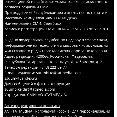
размещенной на сайте, возможна только с письменного
согласия редакций СМИ.
При поддержке Республиканского агентства по печати и
массовым коммуникациям «ТАТМЕДИА».
Наименование СМИ: Сөембикә
запись о регистрации СМИ: Эл № ФС77-67913 от 6.12.2016
г.
выдано Федеральной службой по надзору в сфере связи,
информационных технологий и массовых коммуникаций
ФИО главного редактора: Маликова Лариса Николаевна
Адрес редакции: 420066, Российская Федерация,
Республика Татарстан, г. Казань, ул. Декабристов, д. 2
Телефон редакции: (843) 222-09-77
E-mail редакции: suumbike@tatmedia.com,
ssuum@yandex.ru
Для сообщений о фактах коррупции
suumbike.dir@tatmedia.com
Учредитель СМИ: АО «ТАТМЕДИА»
Антикоррупционная политика
АО «ТАТМЕДИА» использует «cookie»
для персонализации
сервисов и удобства пользователей сайтом.