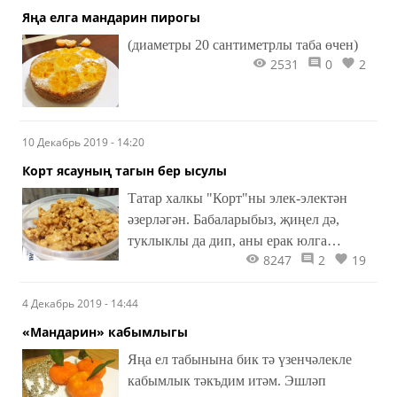
Яңа елга мандарин пирогы
(диаметры 20 сантиметрлы таба өчен)
2531
0
2
10 Декабрь 2019 - 14:20
Корт ясауның тагын бер ысулы
Татар халкы "Корт"ны элек-электән
әзерләгән. Бабаларыбыз, җиңел дә,
туклыклы да дип, аны ерак юлга
8247
2
19
чыкканда алганнар. Ә табын күрке -
гөбәдияне, гомумән, кортсыз күз
4 Декабрь 2019 - 14:44
алдына китерү авыр. "Корт"ны чәй
янына да куярга була.
«Мандарин» кабымлыгы
Яңа ел табынына бик тә үзенчәлекле
кабымлык тәкъдим итәм. Эшләп