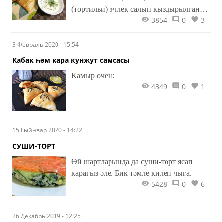
(тортильи) эчлек салып кыздырылган
3854
0
3
мексикан ризыгы. Эчендә тавык ите дә,
сыер ите дә, гөмбә дә булырга мөмкин.
3 Февраль 2020 - 15:54
Шулай ук төрле сортлы сыр да –
эчлекнең төп ингредиенты. Аны
Кабак һәм кара кунжут самсасы
төрләндерү үзегезнең фантазиягездән
Камыр өчен:
тора. Эчлекне алдан ук әзерләп куярга
4349
0
1
да мөмкин.
15 Гыйнвар 2020 - 14:22
СУШИ-ТОРТ
​​​​​​​Өй шартларында да суши-торт ясап
карагыз әле. Бик тәмле килеп чыга.
5428
0
6
26 Декабрь 2019 - 12:25