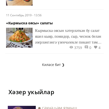
11 Сентябрь 2019 - 13:56
«Кырмыска оясы» салаты
Кырмыска оясын хәтерләткән бу салат
яшел кыяр, помидор, сыр, чеснок белән
әзерләнгәнгә үзенчәлекле пикант тәм
3759
0
4
биреп тора.
Киләсе бит ❯
Хәзер укыйлар
СӘХНӘ ҺӘМ ЯЗМЫШ