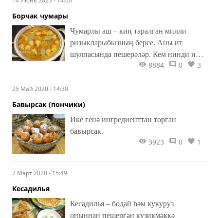
14 Июнь 2023 - 14:00
гел гөмбә тәме генә килеп тора кебек.
Күзегезне йомып капсагыз, гөмбә,
Борчак чумары
диячәксез.
Чумарлы аш – киң таралган милли
ризыкларыбызның берсе. Аны ит
шулпасында пешерәләр. Кем нинди ит
8884
0
3
ярата – елкы, куй, сыер, кош итен
кулланырга була. Без исә үрдәк
25 Май 2020 - 14:30
шулпасында пешерербез. Ә чумарның
үзен бодай, карабодай, ясмык, борчак
Бавырсак (пончики)
оннарыннан әзерлиләр.
Ике генә ингредиенттан торган
бавырсак.
3923
0
1
2 Март 2020 - 15:49
Кесадилья
Кесадилья – бодай һәм кукуруз
оныннан пешергән күзикмәккә