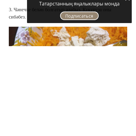
Татарстанның яңалыклары монда
3. Чәнечке белән болгатып алабыз. Кукуруза оны
Подписаться
сибәбез.