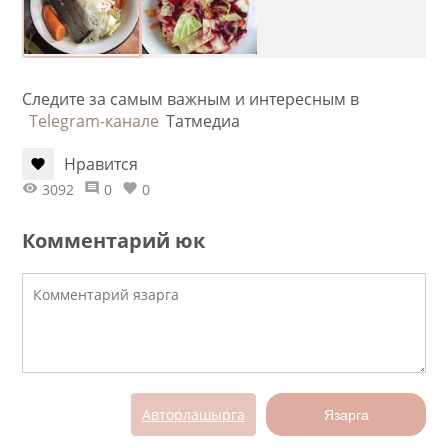
Следите за самым важным и интересным в
Telegram-канале
Татмедиа
Нравится
3092
0
0
Комментарий юк
Авторлашырга
Язарга