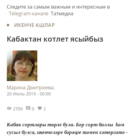
Следите за самым важным и интересным в
Telegram-канале
Татмедиа
ИКЕНЧЕ АШЛАР
Кабактан котлет ясыйбыз
Марина Дмитриева,
20 Июль 2019 - 00:00
2709
0
2
Кабак сортлары төрле була. Бер сорт баллы һәм
сусыл булса, икенчеләре бәрәңге тәмен хәтерләтә -