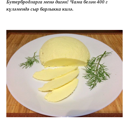
Бутербродларга менә дигән! Чама белән 400 г
күләмендә сыр барлыкка килә.