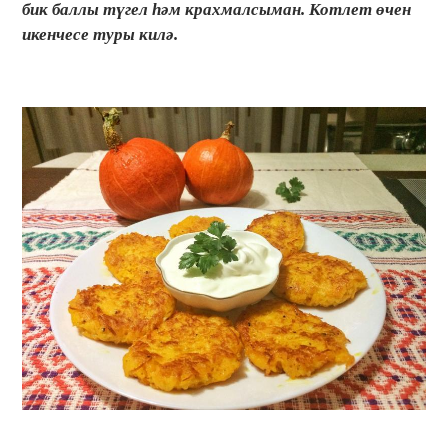
бик баллы түгел һәм крахмалсыман. Котлет өчен
икенчесе туры килә.