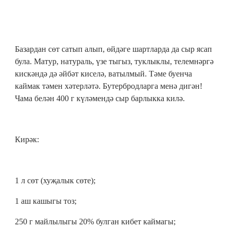
Базардан сөт сатып алып, өйдәге шартларда да сыр ясап
була. Матур, натураль, үзе тыгыз, туклыклы, телемнәргә
кискәндә дә әйбәт киселә, ватылмый. Тәме буенча
каймак тәмен хәтерләтә. Бутербродларга менә дигән!
Чама белән 400 г күләмендә сыр барлыкка килә.
Кирәк:
1 л сөт (хуҗалык сөте);
1 аш кашыгы тоз;
250 г майлылыгы 20% булган кибет каймагы;