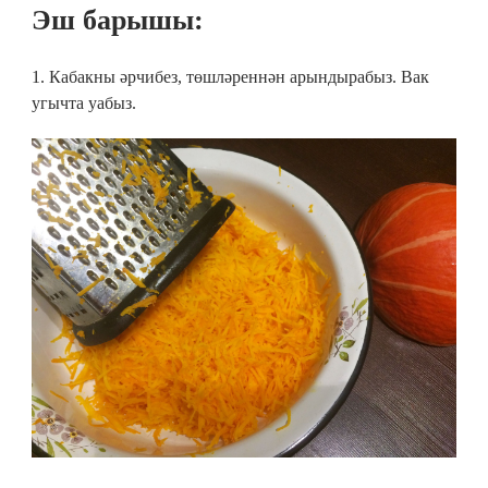
Эш барышы:
1. Кабакны әрчибез, төшләреннән арындырабыз. Вак
угычта уабыз.