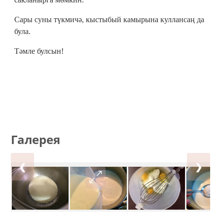
Сары суны түкмичә, кыстыбый камырына куллансаң да
була.
Тәмле булсын!
Галерея
❮
❯