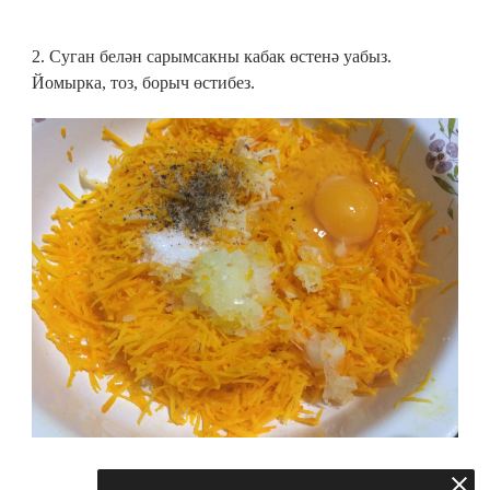
2. Суган белән сарымсакны кабак өстенә уабыз.
Йомырка, тоз, борыч өстибез.