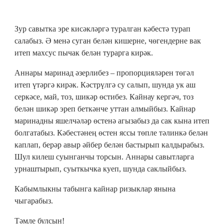
Зур савытка эре кисәкләргә туралган кәбестә турап
салабыз. Ә менә суган белән кишерне, чөгендерне вак
итеп махсус пычак белән турарга кирәк.
Аннары маринад әзерлибез – пропорцияләрен төгәл
итеп үтәргә кирәк. Кәстрүлгә су салып, шунда ук аш
серкәсе, май, тоз, шикәр өстибез. Кайнау кергәч, тоз
белән шикәр эреп беткәнче уттан алмыйбыз. Кайнар
маринадны яшелчәләр өстенә агызабыз да сак кына итеп
болгатабыз. Кәбестәнең өстен яссы төпле тәлинкә белән
каплап, берәр авыр әйбер белән бастырып калдырабыз.
Шул килеш суынганчы торсын. Аннары савытларга
урнаштырып, суыткычка куеп, шунда саклыйбыз.
Кабымлыкны табынга кайнар ризыклар янына
чыгарабыз.
Тәмле булсын!