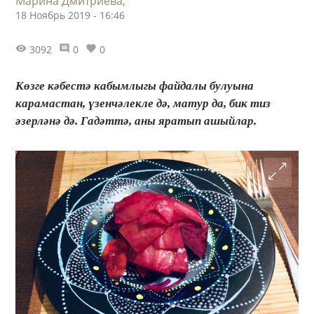
Марина Дмитриева,
18 Ноябрь 2019 - 16:46
3092
0
0
Көзге кәбестә кабымлыгы файдалы булуына
карамастан, үзенчәлекле дә, матур да, бик тиз
әзерләнә дә. Гадәттә, аны яратып ашыйлар.