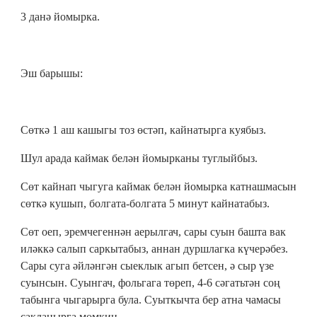
3 данә йомырка.
Эш барышы:
Сөткә 1 аш кашыгы тоз өстәп, кайнатырга куябыз.
Шул арада каймак белән йомырканы туглыйбыз.
Сөт кайнап чыгуга каймак белән йомырка катнашмасын
сөткә кушып, болгата-болгата 5 минут кайнатабыз.
Сөт оеп, эремчегеннән аерылгач, сары суын башта вак
иләккә салып саркытабыз, аннан дуршлагка күчерәбез.
Сары суга әйләнгән сыеклык агып бетсен, ә сыр үзе
суынсын. Суынгач, фольгага төреп, 4-6 сәгатьтән соң
табынга чыгарырга була. Суыткычта бер атна чамасы
сакланырга мөмкин.