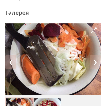
Галерея
❮
❯