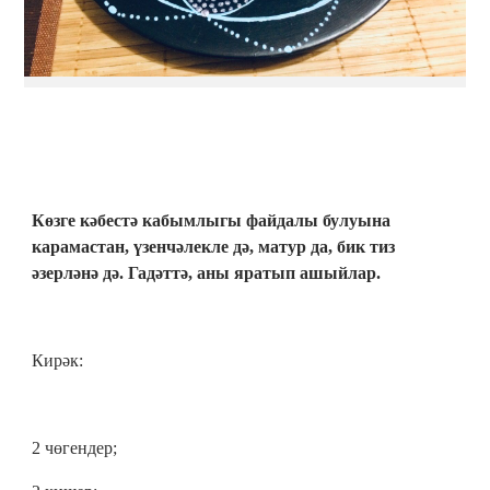
Көзге кәбестә кабымлыгы файдалы булуына
карамастан, үзенчәлекле дә, матур да, бик тиз
әзерләнә дә. Гадәттә, аны яратып ашыйлар.
Кирәк:
2 чөгендер;