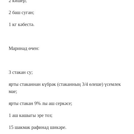
2 кишер;
2 баш суган;
1 кг кәбестә.
Маринад өчен:
3 стакан су;
ярты стаканнан күбрәк (стаканның 3/4 өлеше) үсемлек
мае;
ярты стакан 9% лы аш серкәсе;
1 аш кашыгы эре тоз;
15 шакмак рафинад шикәре.