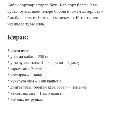
Кабак сортлары төрле була. Бер сорт баллы һәм
сусыл булса, икенчеләре бәрәңге тәмен хәтерләтә -
бик баллы түгел һәм крахмалсыман. Котлет өчен
икенчесе туры килә.
Кирәк:
7 өлеш өчен
:
* уылган кабак – 250 г;
* урта зурлыктагы башлы суган – 1 данә;
* сарымсак – 2 теш;
* йомырка – 1 данә;
* кукуруза оны – 1 аш кашыгы;
* диңгез тозы, төелгән кара борыч – тәменчә;
* көнбагыш мае – 1 аш кашыгы;
* каймак, петрушка.