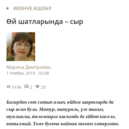
ИКЕНЧЕ АШЛАР
Өй шатларында – сыр
Марина Дмитриева,
1 Ноябрь 2019 - 02:08
9194
2
29
Базардан сөт сатып алып, өйдәге шартларда да
сыр ясап була. Матур, натураль, үзе тыгыз,
туклыклы, телемнәргә кискәндә дә әйбәт киселә,
ватылмый. Тәме буенча каймак тәмен хәтерләтә.