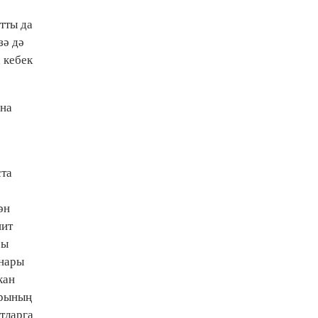
тты да
зә дә
а кебек
ена
ста
ән
шит
ры
ннары
кан
арының
тларга