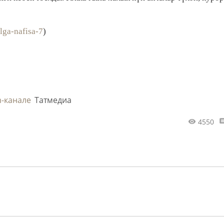
lga-nafisa-7
)
m-канале
Татмедиа
4550