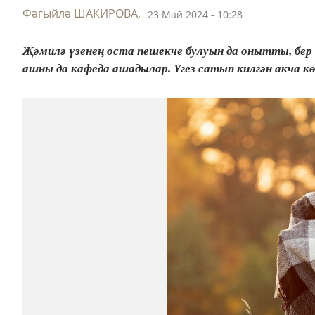
Фәгыйлә ШАКИРОВА,
23 Май 2024 - 10:28
Җәмилә үзенең оста пешекче булуын да онытты, бер 
ашны да кафеда ашадылар. Үгез сатып килгән акча көн