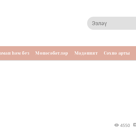
аман һәм без
Мөнәсәбәтләр
Мәдәният
Сәхнә арты
4550