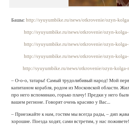
Башы:
http://syuyumbike.ru/news/otkrovenie/ozyn-kolga
http://syuyumbike.ru/news/otkrovenie/ozyn-kolga-
http://syuyumbike.ru/news/otkrovenie/ozyn-kolga-
http://syuyumbike.ru/news/otkrovenie/ozyn-kolga-
http://syuyumbike.ru/news/otkrovenie/ozyn-kolga-
– О-о-о, татары! Самый трудолибивый народ! Мой пер
капитаном корабля, родом из Московской области. Жила
про него вспоминаю, горько плачу! Предки у него были
вашем регионе. Говорят очень красиво у Вас...
– Приезжайте к нам, гостям мы всегда рады, – дип җав
хорошие. Поезда ходят, сами встретим, у нас поживете