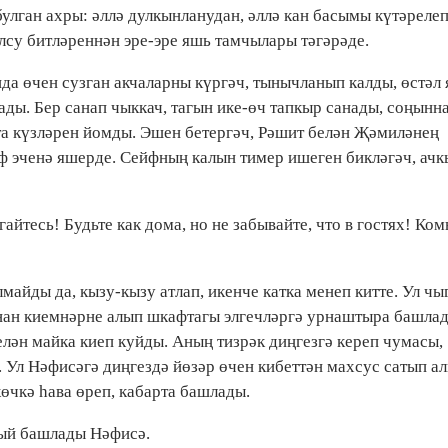
улган ахры: әллә дулкынланудан, әллә кан басымы күтәрелеп
лсу битләреннән эре-эре яшь тамчылары тәгәрәде.
да өчен сузган акчаларны күргәч, тынычланып калды, өстәл
ады. Бер санап чыккач, тагын ике-өч тапкыр санады, соңынн
а күзләрен йомды. Эшен бетергәч, Рәшит белән Җәмиләнең
йф эченә яшерде. Сейфның калын тимер ишеген бикләгәч, ач
йтесь! Будьте как дома, но не забывайте, что в гостях! Ком
айды да, кызу-кызу атлап, икенче катка менеп китте. Ул чы
нан киемнәрне алып шкафтагы элгечләргә урнаштыра башлад
лән майка киеп куйды. Аның тизрәк диңгезгә кереп чумасы,
. Ул Нәфисәгә диңгездә йөзәр өчен кибеттән махсус сатып а
өчкә һава өреп, кабарта башлады.
елый башлады Нәфисә.