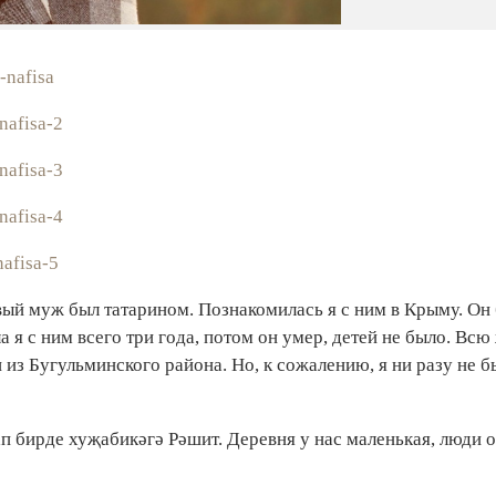
-nafisa
nafisa-2
nafisa-3
nafisa-4
nafisa-5
вый муж был татарином. Познакомилась я с ним в Крыму. Он
 я с ним всего три года, потом он умер, детей не было. Всю
 из Бугульминского района. Но, к сожалению, я ни разу не б
ап бирде хуҗабикәгә Рәшит. Деревня у нас маленькая, люди 
!