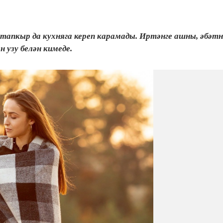
тапкыр да кухняга кереп карамады. Иртәнге ашны, әбәтн
 узу белән кимеде.