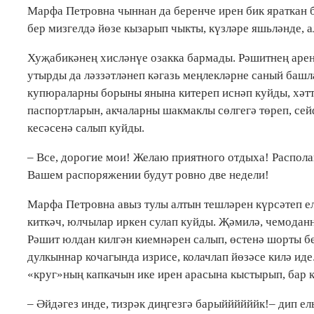
Марфа Петровна чыннан да беренче ирен бик яраткан б
бер мизгелдә йөзе кызарып чыкты, күзләре яшьләнде, а
Хуҗабикәнең хисләнүе озакка бармады. Рәшитнең арен
утырды да ләззәтләнеп кәгазь меңлекләрне саный башл
купюраларны борыны янына китереп иснәп куйды, хәтт
паспортларын, акчаларны шакмаклы сөлгегә төреп, се
кесәсенә салып куйды.
– Все, дорогие мои! Желаю приятного отдыха! Располага
Вашем распоряжении будут ровно две недели!
Марфа Петровна авыз тулы алтын тешләрен күрсәтеп елм
киткәч, юлчылар иркен сулап куйды. Җәмилә, чемодан
Рәшит юлдан килгән киемнәрен салып, өстенә шорты бе
дулкыннар кочагында изрисе, колачлап йөзәсе килә иде
«круг»ның капкачын ике ирен арасына кыстырып, бар к
– Әйдәгез инде, тизрәк диңгезгә барыййййййк!– дип 