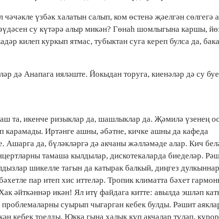
л чәчәкле үзбәк халатын салып, ком өстенә җәелгән сөлгегә а
гәүдәсен су күтәрә алыр микән? Гөнаһ шомлыгына каршы, йө
кадәр килеп куркып ятмас, тубыктан суга кереп булса да, бак
еләр дә Анапага ияләште. Йокыдан торуга, киенәләр дә су бу
: аш та, икенче ризыклар да, шашлыклар да. Җәмилә үзенең о
еп карамады. Иртәнге ашны, әбәтне, кичке ашны да кафеда
е. Ашарга да, бүләкләргә дә акчаны жәлләмәде алар. Кич бел
нцертларны тамаша кылдылар, дискотекаларда биеделәр. Рә
лдызлар шикелле тагын да катырак балкый, диңгез дулкынна
әхетле пар итеп хис иттеләр. Тропик климатта бәхет гармо
ак әйткәннәр икән! Ял итү файдага китте: авылда эшләп кат
ык проблемаларны суырып чыгарган кебек булды. Рәшит аякл
ән кебек тоелды. Юкка гына халык күп акчалар түләп, курор