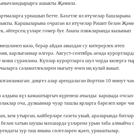
н тынычландырырга ашыкты Җәмилә.
тартмаларга урнашып бетте. Бәхетле ял итүчеләр башларына
 чыкты. Каршыларына очраган ял итүчеләр Рәшит белән Җәм
ек, әйтерсең үзләре гомер буе Анапа пляжларында кызынып
мешләнеп килә, берәр айдан авыздан су китерерлек итеп
чия, карлыганнар өлгерә. Август-сентябрь аенда курортлард
е кояш сүрәнләнә. Күпләр курортларга шул чорда килергә т
чыларга сәламәтлекләрен ныгыту өчен иң кулай вакыт.
 ялганламаган: диңгез алар арендалаган йорттан 10 минут ча
үз алдына күз камаштыргыч күренеш ачылды: каршыда очсыз
рлаклар оча, дулкыннар чуар ташлы ярларга бәрелеп кире чи
н, кем утырган, кайберләре газета укый, араларында битлә
р белән хатын шушы мәхшәрдә үзләренә урын таба алмыйча 
 буендагы зур таш янына сөлгеләрен җәеп, урнаштылар.