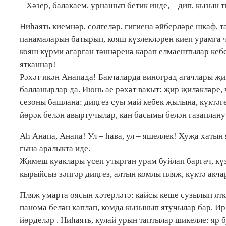
– Хәзер, балакаем, урнашып бетик инде, – дип, кызы
Ниһаять киемнәр, сөлгеләр, гигиена әйберләре шкаф, 
панамаларын батырып, кояш күзлекләрен киеп урамга
кояш күрми агарган тәннәренә карап елмаештылар кеб
ятканнар!
Рәхәт икән Анапада! Бакчаларда виноград агачлары җи
балланырлар да. Июнь ае рәхәт вакыт: җир җиләкләре, 
сезоны башлана: диңгез суы май кебек җылына, күктәг
йөрәк белән авыртучылар, кан басымы белән газаплану
Аh Анапа, Анапа! Ул – һава, ул – яшеллек! Хуҗа хатын
гына аралыкта иде.
Җимеш куаклары үсеп утырган урам буйлап баргач, к
кырыйсыз зәңгәр диңгез, алтын комлы пляж, күктә акча
Пляж умарта оясын хәтерләтә: кайсы кеше сузылып ятка
панома белән каплап, комда кызынып ятучылар бар. И
йөрделәр . Ниһаять, кулай урын таптылар шикелле: яр