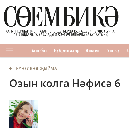
Баш бит
Рубрикалар
Яшәеш
Аш-су
З
КҮҢЕЛЕҢӘ ҖЫЙМА
Озын колга Нәфисә 6