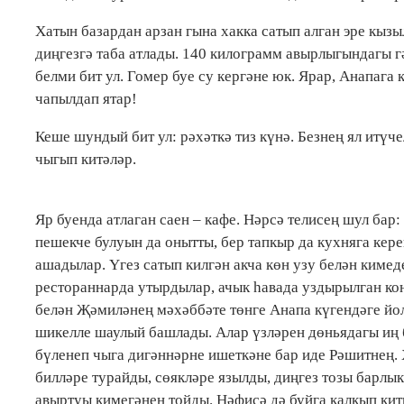
Хатын базардан арзан гына хакка сатып алган эре кызы
диңгезгә таба атлады. 140 килограмм авырлыгындагы 
белми бит ул. Гомер буе су кергәне юк. Ярар, Анапага 
чапылдап ятар!
Кеше шундый бит ул: рәхәткә тиз күнә. Безнең ял итүч
чыгып китәләр.
Яр буенда атлаган саен – кафе. Нәрсә телисең шул бар
пешекче булуын да онытты, бер тапкыр да кухняга кер
ашадылар. Үгез сатып килгән акча көн узу белән кимед
рестораннарда утырдылар, ачык һавада уздырылган ко
белән Җәмиләнең мәхәббәте төнге Анапа күгендәге йо
шикелле шаулый башлады. Алар үзләрен дөньядагы иң б
бүленеп чыга дигәннәрне ишеткәне бар иде Рәшитнең. Х
билләре турайды, сөякләре язылды, диңгез тозы барл
авыртуы кимегәнен тойды. Нәфисә дә буйга калкып китк