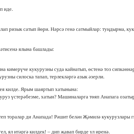
п иде.
йлап ризык сатып йөри. Нәрсә генә сатмыйлар: туңдырма, ку
 әтисенә ялына башлады:
на кимерүче кукурузны суда кайнатып, өстенә тоз сипкәннәр
урузны силоска тапап, терлекләргә азык әзерли.
ея килде. Ярым шаяртып хатынына:
куруз үстерәбезме, хатын? Машиналарга төяп Анапага озаты
теп торалар ди Анапада! Рәшит белән Җәмилә кукурузлары 
ел, ял итәргә килдек! – дип җавап бирде ул иренә.