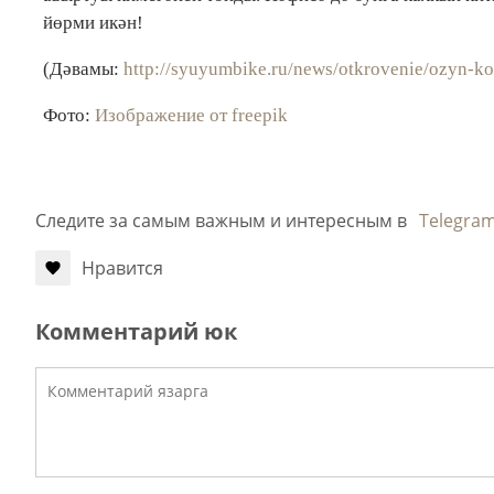
йөрми икән!
(Дәвамы:
http://syuyumbike.ru/news/otkrovenie/ozyn-ko
Фото:
Изображение от freepik
Следите за самым важным и интересным в
Telegra
Нравится
Комментарий юк