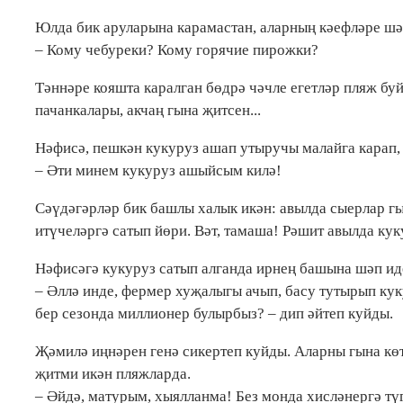
Юлда бик аруларына карамастан, аларның кәефләре шә
– Кому чебуреки? Кому горячие пирожки?
Тәннәре кояшта каралган бөдрә чәчле егетләр пляж бу
пачанкалары, акчаң гына җитсен...
Нәфисә, пешкән кукуруз ашап утыручы малайга карап,
– Әти минем кукуруз ашыйсым килә!
Сәүдәгәрләр бик башлы халык икән: авылда сыерлар гы
итүчеләргә сатып йөри. Вәт, тамаша! Рәшит авылда кук
Нәфисәгә кукуруз сатып алганда ирнең башына шәп ид
– Әллә инде, фермер хуҗалыгы ачып, басу тутырып ку
бер сезонда миллионер булырбыз? – дип әйтеп куйды.
Җәмилә иңнәрен генә сикертеп куйды. Аларны гына кө
җитми икән пляжларда.
– Әйдә, матурым, хыялланма! Без монда хисләнергә түг