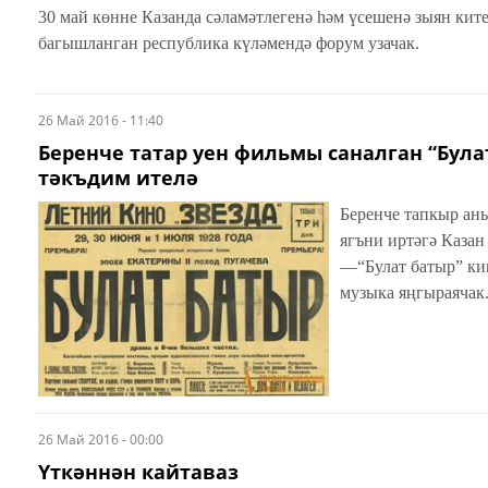
30 май көнне Казанда сәламәтлегенә һәм үсешенә зыян кит
багышланган республика күләмендә форум узачак.
26 Май 2016 - 11:40
Беренче татар уен фильмы саналган “Булат
тәкъдим ителә
Беренче тапкыр аны та
ягъни иртәгә Каза
—“Булат батыр” киң
музыка яңгыраячак
26 Май 2016 - 00:00
Үткәннән кайтаваз