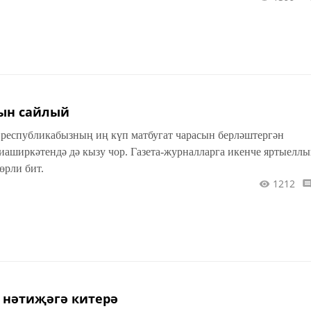
ын сайлый
, республикабызның иң күп матбугат чарасын берләштергән
иркәтендә дә кызу чор. Газета-журналларга икенче яртыеллы
өрли бит.
1212
 нәтиҗәгә китерә