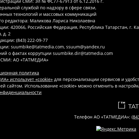
гистрации СМИ: Эл № ФС77-67913 от 6.12.2016 г.
ральной службой по надзору в сфере связи,
нных технологий и массовых коммуникаций
го редактора: Маликова Лариса Николаевна
ции: 420066, Российская Федерация, Республика Татарстан, г. Ка
 д. 2
акции: (843) 222-09-77
кции: suumbike@tatmedia.com, ssuum@yandex.ru
ий о фактах коррупции suumbike.dir@tatmedia.com
 СМИ: АО «ТАТМЕДИА»
ционная политика
А» использует «cookie»
для персонализации сервисов и удобс
ей сайтом. Использование «cookie» можно отменить в настройк
онфиденциальности
Телефон АО «ТАТМЕДИА»:
(84