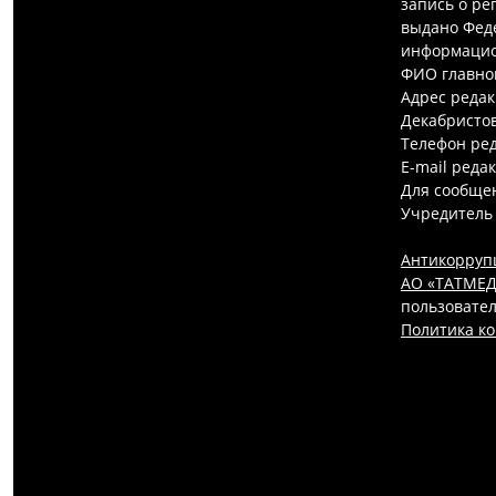
запись о ре
выдано Феде
информацио
ФИО главно
Адрес редак
Декабристов,
Телефон ред
E-mail реда
Для сообщен
Учредитель
Антикорруп
АО «ТАТМЕДИ
пользовател
Политика к