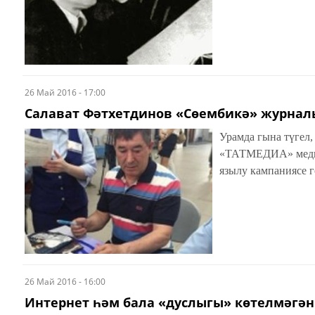
26 Май 2016 - 17:00
Салават Фәтхетдинов «Сөембикә» журнал
Урамда гына түгел
«ТАТМЕДИА» медиаш
язылу кампаниясе г
26 Май 2016 - 16:00
Интернет һәм бала «дуслыгы» көтелмәгән