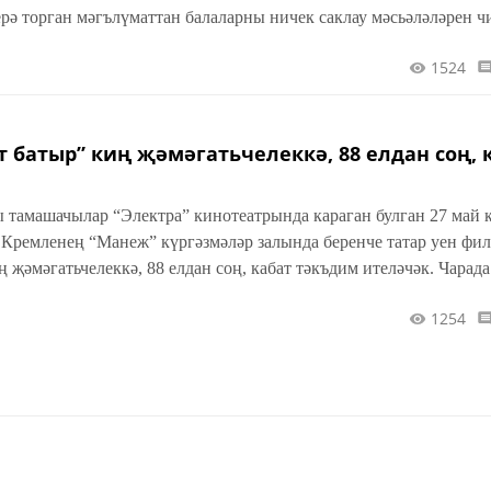
ерә торган мәгълүматтан балаларны ничек саклау мәсьәләләрен 
1524
 батыр” киң җәмәгатьчелеккә, 88 елдан соң, 
машачылар “Электра” кинотеатрында караган булган 27 май көнне,
н Кремленең “Манеж” күргәзмәләр залында беренче татар уен фи
 җәмәгатьчелеккә, 88 елдан соң, кабат тәкъдим ителәчәк. Чарада
.
1254