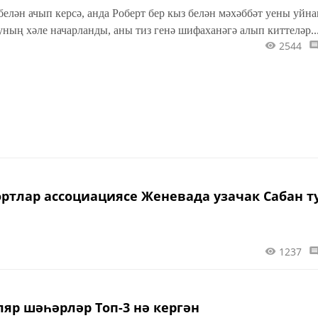
елән ачып керсә, анда Роберт бер кыз белән мәхәббәт уены уйнап
ның хәле начарланды, аны тиз генә шифаханәгә алып киттеләр..
2544
тлар ассоциациясе Женевада узачак Сабан т
1237
ляр шәһәрләр Топ-3 нә кергән