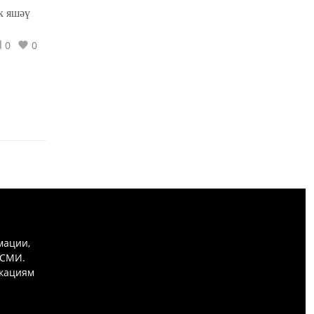
к яшәү
0
0
мации,
 СМИ.
икациям