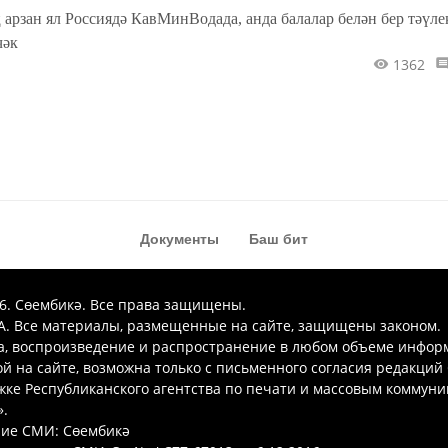
 арзан ял Россиядә КавМинВодада, анда балалар белән бер тәүле
чәк
1362
Документы
Баш бит
26. Сөембикә. Все права защищены.
. Все материалы, размещенные на сайте, защищены законом.
а, воспроизведение и распространение в любом объеме инфор
 на сайте, возможна только с письменного согласия редакций
ке Республиканского агентства по печати и массовым коммун
.
ие СМИ: Сөембикә