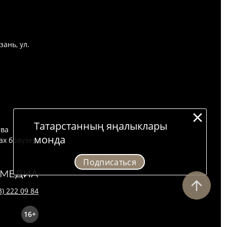
зань, ул.
Татарстанның яңалыклары
тва
монда
ах браузера.
Подписаться
3) 222 09 84
16+