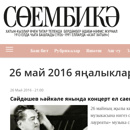
Баш бит
Рубрикалар
Яшәеш
Аш-су
З
26 май 2016 яңалыкл
26 Май 2016 - 21:00
Сәйдәшев һәйкәле янында концерт ел сае
26 майның җылы ки
музыкасына нигез 
лауреаты» музыка с