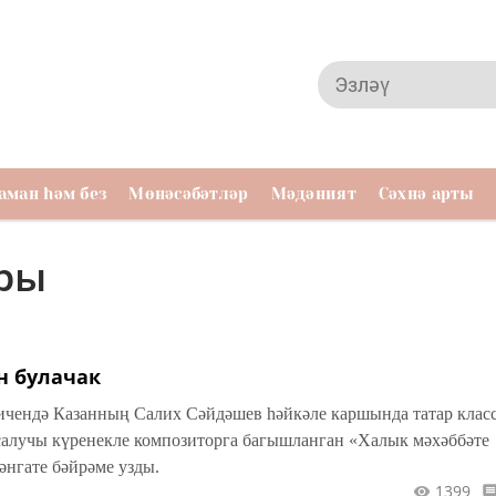
аман һәм без
Мөнәсәбәтләр
Мәдәният
Сәхнә арты
ары
н булачак
чендә Казанның Салих Сәйдәшев һәйкәле каршында татар клас
салучы күренекле композиторга багышланган «Халык мәхәббәте
әнгате бәйрәме узды.
1399