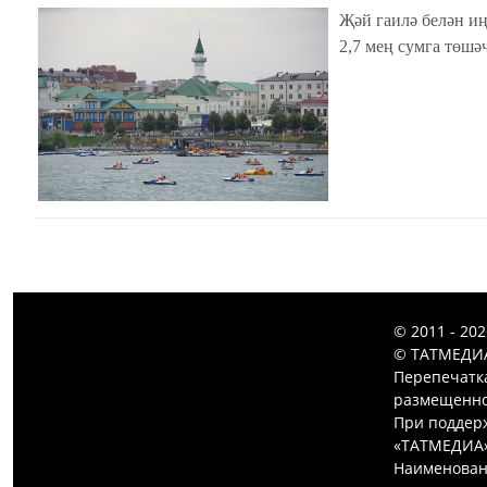
Җәй гаилә белән иң
2,7 мең сумга төшә
© 2011 - 20
© ТАТМЕДИА
Перепечатк
размещенной
При поддерж
«ТАТМЕДИА»
Наименован