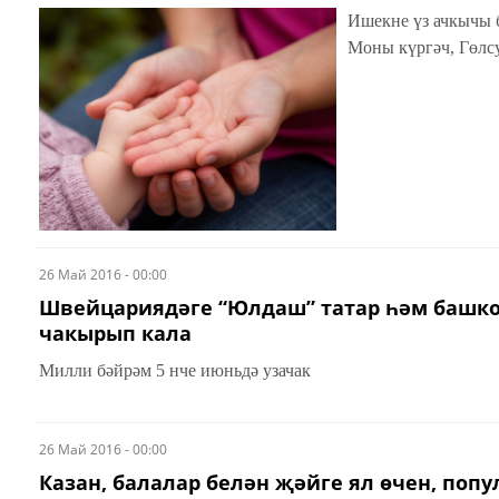
Ишекне үз ачкычы б
Моны күргәч, Гөлсу
26 Май 2016 - 00:00
Швейцариядәге “Юлдаш” татар һәм башкор
чакырып кала
Милли бәйрәм 5 нче июньдә узачак
26 Май 2016 - 00:00
Казан, балалар белән җәйге ял өчен, попу