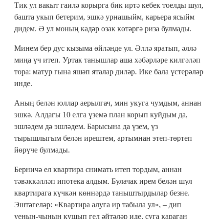
Тик ул вакыт гаилә корырга бик иртә кебек тоелды шул,
башта укып бетерим, эшкә урнашыйм, карьера ясыйм
дидем. Ә ул моның кадәр озак көтәргә риза булмады.
Минем бер дус кызыма өйләнде ул. Әллә яратып, әллә
миңа үч итеп. Уртак танышлар аша хәбәрләре килгәләп
тора: матур гына яшәп яталар диләр. Ике бала үстерәләр
инде.
Аның белән юллар аерылгач, мин укуга чумдым, аннан
эшкә. Алдагы 10 елга үземә план корып куйдым да,
эшләдем дә эшләдем. Барысына да үзем, үз
тырышлыгым белән ирештем, артымнан этеп-төртеп
йөрүче булмады.
Берничә ел квартира снимать итеп тордым, аннан
тәвәккәлләп ипотека алдым. Булачак ирем белән шул
квартирага күчкән көннәрдә таныштырдылар безне.
Эштәгеләр: «Квартира алуга ир табыла ул», – дип
уенын-чынын кушып гел әйтәләр иде, суга караган