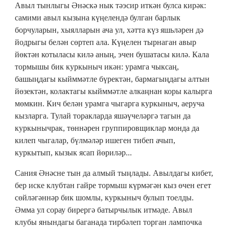
Авыл тынлыгы Әнәскә нык тәэсир иткән булса кирәк:
самими авыл кызына күңелендә булган барлык
борчуларын, хыялларын ача ул, хәтта күз яшьләрен дә
йодрыгы белән сөртеп ала. Күңелен тырнаган авыр
йөктән котыласы килә аның, эчен бушатасы килә. Кала
тормышы бик куркыныч икән: урамга чыксаң,
башыңдагы кыйммәтле бүректән, бармагыңдагы алтын
йөзектән, колактагы кыйммәтле алкаңнан коры калырга
мөмкин. Кич белән урамга чыгарга куркыныч, аеруча
кызларга. Тулай торакларда яшәүчеләргә тагын да
куркынычрак, төннәрен группировщиклар монда да
килеп чыгалар, бүлмәләр ишеген тибеп ачып,
куркытып, кызык ясап йөриләр...
Сания Әнәсне тын да алмый тыңлады. Авылдагы кибет,
бер иске клубтан гайре тормыш күрмәгән кыз өчен егет
сөйләгәннәр бик шомлы, куркыныч булып тоелды.
Әмма ул сорау бирергә батырчылык итмәде. Авыл
клубы янындагы баганада тирбәлеп торган лампочка