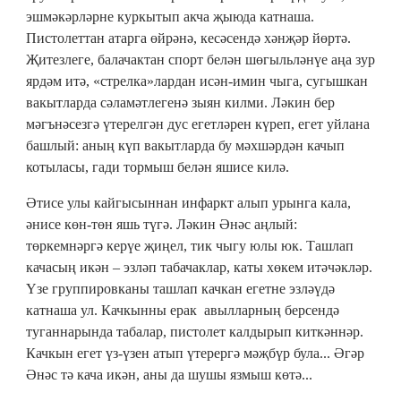
эшмәкәрләрне куркытып акча җыюда катнаша.
Пистолеттан атарга өйрәнә, кесәсендә хәнҗәр йөртә.
Җитезлеге, балачактан спорт белән шөгыльләнүе аңа зур
ярдәм итә, «стрелка»лардан исән-имин чыга, сугышкан
вакытларда сәламәтлегенә зыян килми. Ләкин бер
мәгънәсезгә үтерелгән дус егетләрен күреп, егет уйлана
башлый: аның күп вакытларда бу мәхшәрдән качып
котыласы, гади тормыш белән яшисе килә.
Әтисе улы кайгысыннан инфаркт алып урынга кала,
әнисе көн-төн яшь түгә. Ләкин Әнәс аңлый:
төркемнәргә керүе җиңел, тик чыгу юлы юк. Ташлап
качасың икән – эзләп табачаклар, каты хөкем итәчәкләр.
Үзе группировканы ташлап качкан егетне эзләүдә
катнаша ул. Качкынны ерак авылларның берсендә
туганнарында табалар, пистолет калдырып киткәннәр.
Качкын егет үз-үзен атып үтерергә мәҗбүр була... Әгәр
Әнәс тә кача икән, аны да шушы язмыш көтә...