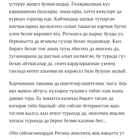
үстерүе җиңел булмагандыр. Гөлҗамалның күз
карашыннан балалары, оныклары, хәтта кияүләре дә
куркып торалар иде. Кайчандыр ашлык тутырган
капчыкларны җилкәсенә салып ташыган карчык бүген
үлем белән көрәшеп ята. Регинага да кырыс булды ул,
бервакытта да ягымлы сүзләр белән эндәшмәде. Кыз
йөрәге белән тоя: аның тууы әбисенә дә әнисенә дә,
туганнарына да шатлык алып килмәгән, бу турыда сүз
белән әйтмәсәләр дә, сөзеп карауларыннан үзенең
гаиләдә көтеп алынмаган кирәксез бала булуын аңлый.
Карчыкның тавышы да ишетелер-ишетелмәс чыга: бер-
ике җөмлә әйтүгә, күзләрен түшәмгә төбәп озак кына
дәшми тора. Бу вакытта кызның йөрәге тагын да
катырак тибә башлый: әби сөйләп бетермәстән җан-
тәслим кылса, кыз әтисе турында да, әнисенең яшьлек
хатасы турында да берни белми калачак бит...
Әби сөйләгәннәрдән Регина әнисенең яшь вакытта ут