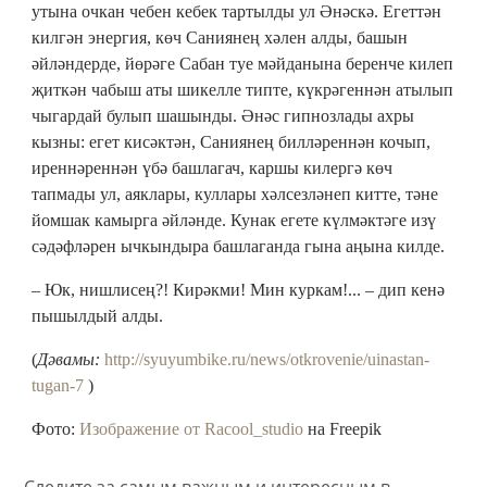
утына очкан чебен кебек тартылды ул Әнәскә. Егеттән
килгән энергия, көч Саниянең хәлен алды, башын
әйләндерде, йөрәге Сабан туе мәйданына беренче килеп
җиткән чабыш аты шикелле типте, күкрәгеннән атылып
чыгардай булып шашынды. Әнәс гипнозлады ахры
кызны: егет кисәктән, Саниянең билләреннән кочып,
иреннәреннән үбә башлагач, каршы килергә көч
тапмады ул, аяклары, куллары хәлсезләнеп китте, тәне
йомшак камырга әйләнде. Кунак егете күлмәктәге изү
сәдәфләрен ычкындыра башлаганда гына аңына килде.
– Юк, нишлисең?! Кирәкми! Мин куркам!... – дип кенә
пышылдый алды.
(
Дәвамы:
http://syuyumbike.ru/news/otkrovenie/uinastan-
tugan-7
)
Фото:
Изображение от Racool_studio
на Freepik
Следите за самым важным и интересным в