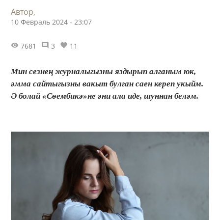
Автор,
10 Февраль 2024 - 23:07
7681
3
11
Мин сезнең журналыгызны яздырып алганым юк,
әмма сайтыгызны вакыт булган саен кереп укыйм.
Ә болай «Сөембикә»не әни ала иде, шуннан беләм.