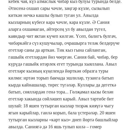
кебек чая, күз алмаслык чибәр кыз булуы турында белде.
Әтисенә охшап сары чәчле, зәңгәр күзле, сызылып
киткән нечкә кашлы булып туган ул. Авылда
кызларның күбесе кара чәчле, кара күзле. Ә Сания
аларга охшамаган, әйтерсең ул бу авылдан түгел,
каяндыр чит яктан күчеп килгән. Үсеп, балигъ булгач,
чибәркәйгә сүз кушучылар, очрашырга теләк белдерүче
егетләр саны да арткан. Тик кыз гына сайланган,
гашыйк егетләрдән йөз чөергән. Сания бай, чибәр, бер
күрүдә гашыйк итәрлек егет турында хыяллана. Авыл
егетләре кызның күңелендә йөрткән образга туры
килми: иртән торып бакчада эшлиләр, тузанга батып
кырда кайнашалар, тирес түгәләр. Куллары да дегеткә
батып, сөялләрдән генә тора... Гөлҗамал кызы белән
егетләр хакында сөйләшеп карый. Авыл тәртибе бит
шулай: 18 яшен тутырган кызлар тизрәк кияүгә чыгу
ягын карыйлар, гаилә корып, бала үстерәләр. 20 яшен
тутырган кызларны «карт кыз» диеп йөртә башлыйлар
авылда. Саниягә дә 16 яшь тулып килә – гомер