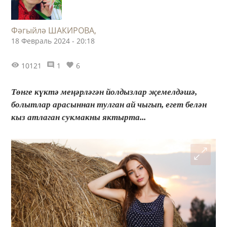
Фәгыйлә ШАКИРОВА,
18 Февраль 2024 - 20:18
10121
1
6
Төнге күктә меңәрләгән йолдызлар җемелдәшә,
болытлар арасыннан тулган ай чыгып, егет белән
кыз атлаган сукмакны яктырта...