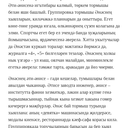
Әти-әнисенә игътибары калмый, төркем тормышы
белән яши башлый. Группировка тормышы Әнәснең
хыялларын, киләчәккә планнарын да оныттыра. Егет
көне-төне урамда югала, өлкәннәрнең сүзен колагына да
элми. Спортчы егет бер ел эчендә банда хуҗаларының
йомышчысына, ярдәмчесенә әверелә. Хәтта укытучылар
да Әнәстән куркып торалар: мәктәпкә йөрмәсә дә,
журналга «4», «5» билгеләрен тезәләр. Әнәснең холкы
нык үзгәрә – ул юаш, оялчан малайдан, минминлекле
егеткә әверелә: тәмәке тарта, аракыдан да йөз чөерми.
Әнәснең әти-әнисе – гади кешеләр, тумышлары белән
авылдан чыканнар. Әтисе заводта инженер, әнисе –
институтта фәнни хезмәткәр, ләкин алар күпме генә
тырышмасыннар, тыйнак кына хезмәт хакына гомер
кичерергә мәҗбүрләр. Әнәс бай тормыш турында
хыяллана: аның «девятка» машинасында җилдерәсе,
модалы киенәсе, рестораннарда кәеф-сафа корасы килә.
Группировкада торучыларның барысын да бер хыял