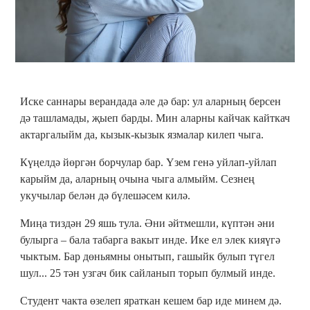
Иске саннары верандада әле дә бар: ул аларның берсен
дә ташламады, җыеп барды. Мин аларны кайчак кайткач
актаргалыйм да, кызык-кызык язмалар килеп чыга.
Күңелдә йөргән борчулар бар. Үзем генә уйлап-уйлап
карыйм да, аларның очына чыга алмыйм. Сезнең
укучылар белән дә бүлешәсем килә.
Миңа тиздән 29 яшь тула. Әни әйтмешли, күптән әни
булырга – бала табарга вакыт инде. Ике ел элек кияүгә
чыктым. Бар дөньямны онытып, гашыйк булып түгел
шул... 25 тән узгач бик сайланып торып булмый инде.
Студент чакта өзелеп яраткан кешем бар иде минем дә.