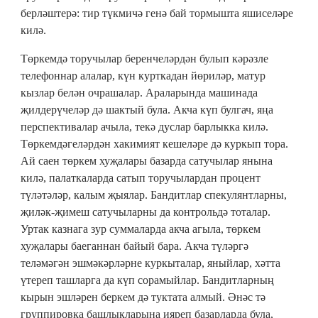
берләштерә: тир түкмичә генә бай тормышта яшиселәре
килә.
Төркемдә торучылар беренчеләрдән булып кәрәзле
телефоннар алалар, күн курткадан йөриләр, матур
кызлар белән очрашалар. Араларында машинада
җилдерүчеләр дә шактый була. Акча күп булгач, яңа
перспективалар ачыла, текә дуслар барлыкка килә.
Төркемдәгеләрдән хакимият кешеләре дә куркып тора.
Ай саен төркем хуҗалары базарда сатучылар янына
килә, палаткаларда сатып торучылардан процент
түләтәләр, калым җыялар. Бандитлар спекулянтларны,
җиләк-җимеш сатучыларны да контрольдә тоталар.
Уртак казнага зур суммаларда акча агыла, төркем
хуҗалары баеганнан байый бара. Акча түләргә
теләмәгән эшмәкәрләрне куркыталар, яныйлар, хәтта
үтереп ташларга да күп сорамыйлар. Бандитларның
кырын эшләрен беркем дә туктата алмый. Әнәс тә
группировка башлыкларына ияреп базарларда була,