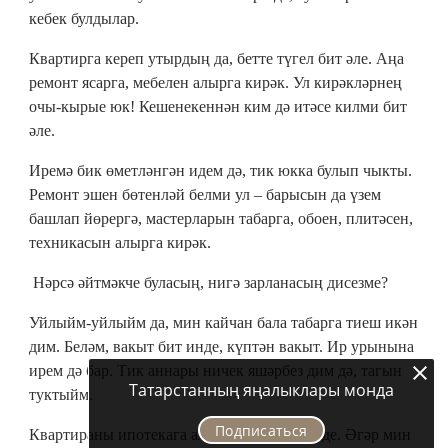
кебек булдылар.
Квартирга кереп утырдың да, бетте түгел бит әле. Аңа
ремонт ясарга, мебелен алырга кирәк. Ул кирәкләрнең
очы-кырые юк! Кешенекеннән ким дә итәсе килми бит
әле.
Иремә бик өметләнгән идем дә, тик юкка булып чыкты.
Ремонт эшен бөтенләй белми ул – барысын да үзем
башлап йөрергә, мастерларын табарга, обоен, плитәсен,
техникасын алырга кирәк.
Нәрсә әйтмәкче буласың, нигә зарланасың дисезме?
Уйлыйм-уйлыйм да, мин кайчан бала табарга тиеш икән
дим. Беләм, вакыт бит инде, күптән вакыт. Ир урынына
ирем дә бар. Тик аннары ничек яшәрбез дим дә, тагын
Татарстанның яңалыклары монда
туктыйм.
Подписаться
Квартираны ипотекага алганны әйттем инде. Әгәр мин