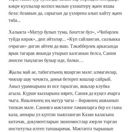
кәкре куллылар колхоз малын үзләштерү җаен яхшы
белә: бозавын да, сарыгын да үзләренә алып кайту җаен
таба...
Халыкта «Матур булып тума, бәхетле бул», «Чибәрлек
туйда кирәк», дип әйтәләр... «Күп сайланган, сазлыкка
очраган» дигән әйтем дә яши. Тәкәбберлек аркасында
ярык тагарак янында утырып калганын белсә, Сания
әнисен тыңлаган булыр иде, бәлки…
Җылы май ае, табигатьнең яшәргән мәле: алмагачлар,
чияләр шау чәчәктә, дөнья бетереп кошлар сайрый.
Авыл урамнарына яз исе таралган, яшьләр клубка
агыла. Күрше кызларына ияреп, Сания дә күңел ачарга
чыга. Яшьлекнең иң матур чагы – йөрәкнең ашкынып
типкән мәле. Саниягә мәктәпне тәмамларга бер ел гына
кала, аннары ул күптән хыялланган Казан каласына
китәчәк, документларын экономистлар әзерли торган
институтка илтеп тапшырачак. Мәктәптә тырышып