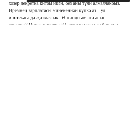
хәзер декретка китәм икән, без аны түли алмаячакбыз.
Иремнең зарплатасы минекеннән күпкә аз – ул
ипотекага да җитмәячәк. Ә нинди акчага ашап
торырга? Ничек киенергә? Баланың үзенә дә бик күп
кирәк бит. Аны матур итеп киендерәсе дә килер,
секцияләргә, түгәрәкләргә йөртәсе дә килер, телләр
өйрәтәсе дә... Ә болар бит барысы да акча.
Иремә боларны аңлатырга тырышып карыйм да, ул кул
гына селки. Син артык күп уйлыйсың ди. Гаиләдә бер
кеше булса да уйларга тиештер бит инде... Берәү булса,
мине юатып утырасы урынга яңа эш эзләр иде дә...
Шундый иргә ышанып бала таба алмыйм бит инде мин!
Тапсам, бөтен ышаныч үземдә генә. Ә ул: «Әни онык
көтә, миңа да малай кирәк», – диюдән ары китми.
Ачуым килеп: «Ә малай урынына кыз туса
нишләрсең?» – диюемә дәшми.
Бөтенләй баласыз да каласы килми. Ипотека түләп