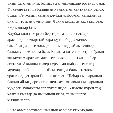
укый ул, отличник булмаса да, ударниклар рәтендә бара.
Ул көнне авылга Казаннан кунак егет кайтканын белсә,
бәлки, Гөлҗамал кызын клубка җибәрмәс, капканы да
бикләп тоткан булыр иде. Ләкин кешедән алда киләчәк
йөри, диләр бит.
Клубка килеп кергән бер төркем авыл егетләре
арасында шомырттай кара күзле, бөдрә чәчле,
елмайганда ияге чокырланып, энҗедәй ак тешләрен
балкытучы Әнәс тә була. Казанга китеп электрик булып
эшләүче Айрат исемле егеткә ияреп кайткан шәһәр
егете ул. Авылны гомер күрмәгән шәһәр егетенең
мунчада чабынып карыйсы, елгада балык тотасы,
тракторда утырып йөрисе килгән. Шәһәр кызларының
башын әйләндергән егетнең самими авыл кызларының
күңелен яулаячагы сер түгел инде... Әнәсне күреп таң
калган кызлар да чыш-пыш килә, танышырга
хыялланалар.
Әнәс авыл егетләреннән нык аерыла: бик модалы