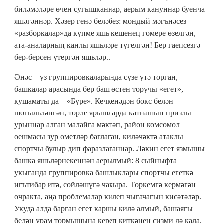
биләмәләре өчен сугышканнар, аерым кануннар буенча
яшәгәннәр. Хәзер генә беләбез: мондый мәгънәсез
«разборкалар»да күпме яшь кешенең гомере өзелгән,
ата-аналарның канлы яшьләре түгелгән! Бер гаепсезгә
бер-берсен үтергән яшьләр...
Әнәс – үз группировкаларында сүзе үтә торган,
башкалар арасында бер баш өстен торучы «егет»,
кушаматы да – «Бүре». Кечкенәдән бокс белән
шөгыльләнгән, төрле ярышларда катнашып призлы
урыннар алган малайга мәктәп, район комсомол
оешмасы зур өметләр баглаган, киләчәктә атаклы
спортчы булыр дип фаразлаганнар. Ләкин егет язмышы
башка яшьләрнекеннән аерылмый: 8 сыйныфта
укыганда группировка башлыклары спортчы егеткә
игътибар итә, сөйләшүгә чакыра. Төркемгә кермәгән
очракта, аңа проблемалар килеп чыгачагын кисәтәләр.
Укуда алда барган егет каршы килә алмый, башаягы
белән урам тормышына кереп киткәнен сизми дә кала.