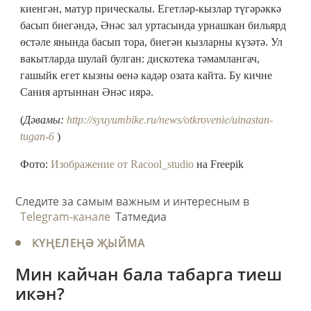
киенгән, матур прическалы. Егетләр-кызлар түгәрәккә
басып биегәндә, Әнәс зал уртасында урнашкан бильярд
өстәле янында басып тора, биегән кызларны күзәтә. Ул
вакытларда шулай булган: дискотека тәмамлангач,
гашыйк егет кызны өенә кадәр озата кайта. Бу кичне
Сания артыннан Әнәс иярә.
(
Дәвамы:
http://syuyumbike.ru/news/otkrovenie/uinastan-
tugan-6
)
Фото:
Изображение от Racool_studio
на Freepik
Следите за самым важным и интересным в
Telegram-канале
Татмедиа
КҮҢЕЛЕҢӘ ҖЫЙМА
Мин кайчан бала табарга тиеш
икән?