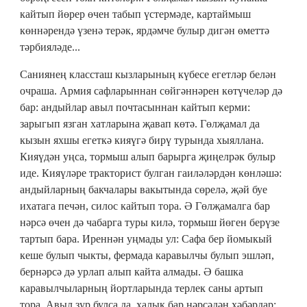
кайтып йөрер өчен табып үстермәде, картаймыш
көннәрендә үзенә терәк, ярдәмче булыр дигән өметтә
тәрбияләде...
Саниянең классташ кызларының күбесе егетләр белән
очраша. Армия сафларыннан сөйгәннәрен көтүчеләр дә
бар: андыйлар авыл почтасыннан кайтып керми:
зарыгып язган хатларына җавап көтә. Гөлҗамал да
кызын яхшы егеткә кияүгә бирү турында хыяллана.
Кияүдән уңса, тормыш алып барырга җиңелрәк булыр
иде. Кияүләре тракторист булган гаиләләрдән көнләшә:
андыйларның бакчалары вакытында сөрелә, җәй буе
ихатага печән, силос кайтып тора. Ә Гөлҗамалга бар
нәрсә өчен дә чабарга туры килә, тормыш йөген берүзе
тартып бара. Иреннән уңмады ул: Сафа бер йомыкый
кеше булып чыкты, фермада каравылчы булып эшләп,
бернәрсә дә урлап алып кайта алмады. Ә башка
каравылчыларның йортларында терлек саны артып
тора. Авыл зур булса да, халык бар нәрсәдән хәбәрдар: