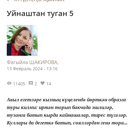
Уйнаштан туган 5
Фәгыйлә ШАКИРОВА,
13 Февраль 2024 - 13:16
11405
2
14
Авыл егетләре кызның күңелендә йөрткән образга
туры килми: иртән торып бакчада эшлиләр,
тузанга батып кырда кайнашалар, тирес түгәләр.
Куллары да дегеткә батып, сөялләрдән генә тора...