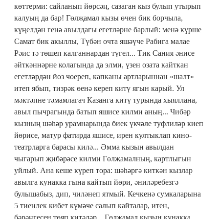
көттерми: сайланып йөрсәң, сазаган кыз булып утырып
калуың да бар! Гөлҗамал кызы өчен бик борчыла,
күңелдән генә авылдагы егетләрне барлый: менә күрше
Самат бик акыллы, Түбән очта яшәүче Рабига малае
Рәис тә төшеп калганнардан түгел... Тик Сания әнисе
әйткәннәрне колагында да элми, үзен озата кайткан
егетләрдән йөз чөереп, капканы артларыннан «шалт»
итеп ябып, тизрәк өенә кереп китү ягын карый. Ул
мәктәпне тәмамлагач Казанга китү турында хыяллана,
авыл пычрагында батып яшисе килми аның... Чибәр
кызның шәһәр урамнарында биек үкчәле туфлиләр киеп
йөрисе, матур фатирда яшисе, ирен култыклап кино-
театрларга барасы килә... Әмма кызын авылдан
чыгарып җибәрәсе килми Гөлҗамалның, картлыгын
уйлый. Ана кеше күреп тора: шәһәргә киткән кызлар
авылга кунакка гына кайтып йөри, әниләребезгә
булышабыз, дип, чиләнеп ятмый. Кечкенә сумкаларына
5 тиенлек кибет күмәче салып кайталар, итен,
бәрәңгесен төяп китәләр... Гөлҗамал кызын кунакка