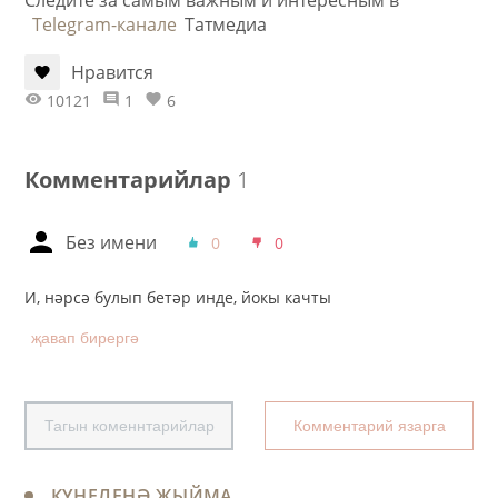
Telegram-канале
Татмедиа
Нравится
10121
1
6
Комментарийлар
1
Без имени
0
0
И, нәрсә булып бетәр инде, йокы качты
җавап бирергә
Тагын коменнтарийлар
Комментарий язарга
КҮҢЕЛЕҢӘ ҖЫЙМА