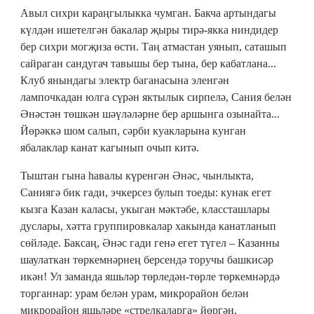
Авыл сихри караңгылыкка чумган. Бакча артындагы
күлдән ишетелгән бакалар җыры тирә-якка ниндидер
бер сихри могҗиза өсти. Таң атмастан уянып, саташып
сайраган сандугач тавышы бер тына, бер кабатлана...
Клуб янындагы электр баганасына эленгән
лампочкадан юлга сүрән яктылык сирпелә, Сания белән
Әнәстән төшкән шәүләләрне бер аршынга озынайта...
Йөрәккә шом салып, сәрби куакларына кунган
ябалаклар канат кагынып очып китә.
Тыштан гына hавалы күренгән Әнәс, чынлыкта,
Саниягә бик гади, эчкерсез булып тоеды: кунак егет
кызга Казан каласы, укыган мәктәбе, классташлары
дуслары, хәтта группировкалар хакында канатланып
сөйләде. Баксаң, Әнәс гади генә егет түгел – Казанны
шаулаткан төркемнәрнең берсендә торучы башкисәр
икән! Ул заманда яшьләр төрледән-төрле төркемнәрдә
торганнар: урам белән урам, микрорайон белән
микрорайон яшьләре «стрелкаларга» йөргән,