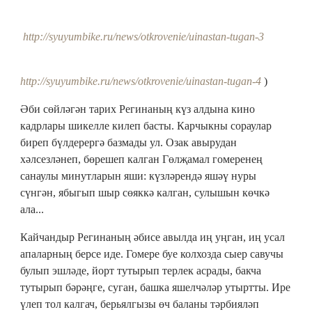
http://syuyumbike.ru/news/otkrovenie/uinastan-tugan-3
http://syuyumbike.ru/news/otkrovenie/uinastan-tugan-4
)
Әби сөйләгән тарих Регинаның күз алдына кино
кадрлары шикелле килеп басты. Карчыкны сораулар
биреп бүлдерергә базмады ул. Озак авырудан
хәлсезләнеп, бөрешеп калган Гөлҗамал гомеренең
санаулы минутларын яши: күзләрендә яшәү нуры
сүнгән, ябыгып шыр сөяккә калган, сулышын көчкә
ала...
Кайчандыр Регинаның әбисе авылда иң уңган, иң усал
апаларның берсе иде. Гомере буе колхозда сыер савучы
булып эшләде, йорт тутырып терлек асрады, бакча
тутырып бәрәңге, суган, башка яшелчәләр утыртты. Ире
үлеп тол калгач, берьялгызы өч баланы тәрбияләп