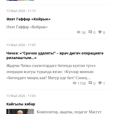
кабул итүгә һәм тормышка чиксез
13 Май 2026 - 11:15
мәхәббәткә нигезләнгән.
Әхәт Гаффар «Койрык»
Әхәт Гаффар «Койрык»
36
0
0
13 Май 2026 - 11:05
Чәчкә: «“Срочно удалять!” – врач дигәч операциягә
ризалаштым…»
Җырчы Чәчкә соцчелтәрдәге битендә күптән түгел
операция ясатуы турында язган: «Күпләр миннән:
«Битеңдәге миңең кая? Матур иде бит! Синең
1758
0
1
изюминкаң иде», – дип яза.
13 Май 2026 - 11:03
Кайгылы хәбәр
Композитор, җырчы, педагог Мәсгут