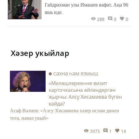
Габдрахман улы Имашев вафат. Аңа 96
яшь иде.
288
0
0
Хәзер укыйлар
СӘХНӘ ҺӘМ ЯЗМЫШ
«Миләшләрем»не визит
карточкасына әйләндергән
җырчы: Алсу Хисамиева бүген
кайда?
Асаф Вәлиев: «Алсу Хисамиева хәзер ислам динен
тота, намаз укый»
3975
1
14