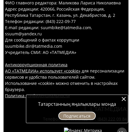
ФИО главного редактора: Маликова Лариса Николаевна
Адрес редакции: 420066, Российская Федерация,
Республика Татарстан, г. Казань, ул. Декабристов, д. 2
Телефон редакции: (843) 222-09-77
E-mail редакции: suumbike@tatmedia.com,
ssuum@yandex.ru
Для сообщений о фактах коррупции
suumbike.dir@tatmedia.com
Учредитель СМИ: АО «ТАТМЕДИА»
Антикоррупционная политика
АО «ТАТМЕДИА» использует «cookie»
для персонализации
сервисов и удобства пользователей сайтом.
Использование «cookie» можно отменить в настройках
браузера.
Политика конфиденциальности
Татарстанның яңалыклары монда
Подписаться
Телефон АО «ТАТМЕДИА»:
(843) 222 09 84