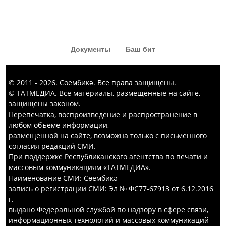
карыйлар. Җәвит Шакировның
«Капка төбе» тамашасыннан да
кызык комедия күргәннәр диярсең!
Документы
Баш бит
© 2011 - 2026. Сөембикә. Все права защищены.
© ТАТМЕДИА. Все материалы, размещенные на сайте,
защищены законом.
Перепечатка, воспроизведение и распространение в
любом объеме информации,
размещенной на сайте, возможна только с письменного
согласия редакций СМИ.
При поддержке Республиканского агентства по печати и
массовым коммуникациям «ТАТМЕДИА».
Наименование СМИ: Сөембикә
запись о регистрации СМИ: Эл № ФС77-67913 от 6.12.2016
г.
выдано Федеральной службой по надзору в сфере связи,
информационных технологий и массовых коммуникаций