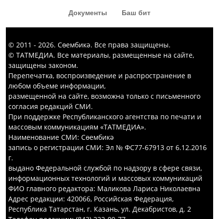
Документы
Баш бит
© 2011 - 2026. Сөембикә. Все права защищены.
© ТАТМЕДИА. Все материалы, размещенные на сайте,
защищены законом.
Перепечатка, воспроизведение и распространение в
любом объеме информации,
размещенной на сайте, возможна только с письменного
согласия редакций СМИ.
При поддержке Республиканского агентства по печати и
массовым коммуникациям «ТАТМЕДИА».
Наименование СМИ: Сөембикә
запись о регистрации СМИ: Эл № ФС77-67913 от 6.12.2016
г.
выдано Федеральной службой по надзору в сфере связи,
информационных технологий и массовых коммуникаций
ФИО главного редактора: Маликова Лариса Николаевна
Адрес редакции: 420066, Российская Федерация,
Республика Татарстан, г. Казань, ул. Декабристов, д. 2