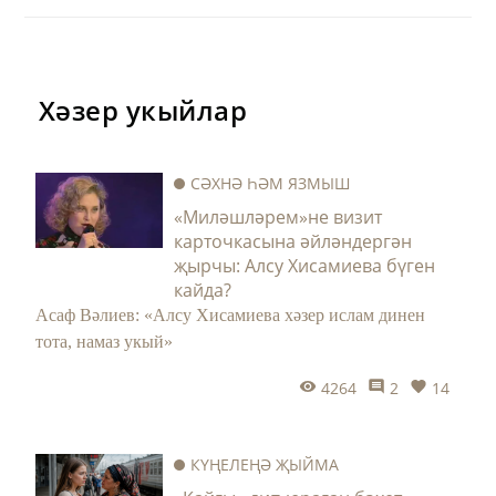
упкыннан тартып чыгара.
Хәзер укыйлар
СӘХНӘ ҺӘМ ЯЗМЫШ
«Миләшләрем»не визит
карточкасына әйләндергән
җырчы: Алсу Хисамиева бүген
кайда?
Асаф Вәлиев: «Алсу Хисамиева хәзер ислам динен
тота, намаз укый»
4264
2
14
КҮҢЕЛЕҢӘ ҖЫЙМА