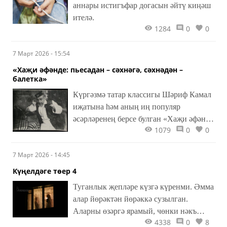
аннары истигъфар догасын әйтү киңәш
ителә.
1284
0
0
7 Март 2026 - 15:54
«Хаҗи әфәнде: пьесадан – сәхнәгә, сәхнәдән –
балетка»
Күргәзмә татар классигы Шәриф Камал
иҗатына һәм аның иң популяр
әсәрләренең берсе булган «Хаҗи әфәнде
1079
0
0
өйләнә» комедиясенең бай сәхнә
язмышына багышлана.
7 Март 2026 - 14:45
Күңелдәге төер 4
Туганлык җепләре күзгә күренми. Әмма
алар йөрәктән йөрәккә сузылган.
Аларны өзәргә ярамый, чөнки нәкъ
4338
0
8
менә шул җепләр кайчак безне