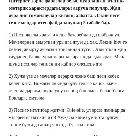
Интернет төрле фаразлар белән чуарланган. Магик-
эзотерик характердагылары аеруча популяр. Җан,
аура дип гоманлаулар кызык, әлбәттә. Ләкин песи
сезне мендәр итеп файдалануның 5 сәбәбе бар.
1) Песи җылы ярата, ә кеше батарейдан да шәбрәк ул.
Мәчеләрнең авырткан урынга ятуы да хак. Ләкин һич тә
безнең авырту аурасын тойганнан түгел. Авырткан җир
гәүдәнең башка урыннарына караганда җылырак. Менә
шуңа песиләр тәннең иң кайнар өлешенә ята.
2) Хуҗа үзе дә мәчеләр иерархиясенә баш песи кебек
кереп китә. Вожагы янында булу теләсә кайсы мәче
өчен дә дәрәҗә, шуңа ул үз өенең башлыгы белән бергә
йокларга омтыла.
3) Песигә игътибар җитми. Әйе-әйе, ул әрсез җаннар да
үзләрен ялгыз хис итә! Хуҗасы көне буе эштә булгач,
төнне булса да аның янында буласы килә.