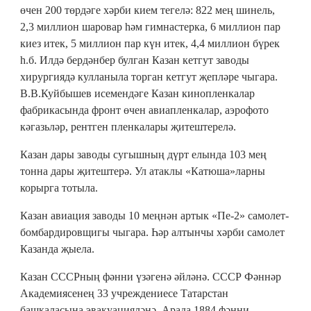
өчен 200 төрдәге хәрби кием тегелә: 822 мең шинель,
2,3 миллион шаровар һәм гимнастерка, 6 миллион пар
киез итек, 5 миллион пар күн итек, 4,4 миллион бүрек
һ.б. Илдә бердәнбер булган Казан кетгут заводы
хирургиядә кулланыла торган кетгут җепләре чыгара.
В.В.Куйбышев исемендәге Казан кинопленкалар
фабрикасында фронт өчен авиапленкалар, аэрофото
кәгазьләр, рентген пленкалары җитештерелә.
Казан дары заводы сугышның дүрт елында 103 мең
тонна дары җитештерә. Ул атаклы «Катюша»ларны
корырга тотыла.
Казан авиация заводы 10 меңнән артык «Пе-2» самолет-
бомбардировщигы чыгара. Һәр алтынчы хәрби самолет
Казанда җыела.
Казан СССРның фәнни үзәгенә әйләнә. СССР Фәннәр
Академиясенең 33 учреждениесе Татарстан
башкаласына эвакуацияләнә. Арада 1884 фәнни