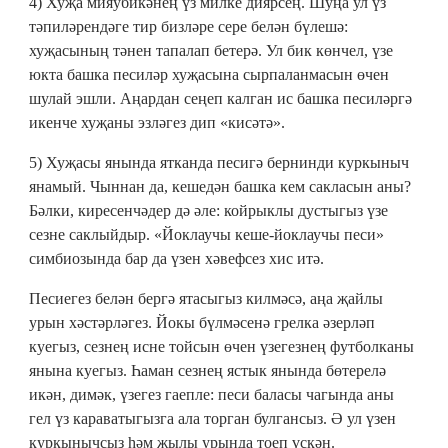
4) Хуҗа мияубикәнең үз милке диярсең. Шуңа ул үз
тәпиләрендәге тир бизләре сере белән бүлешә:
хуҗасының тәнен тапалап бетерә. Ул бик көнчел, үзе
юкта башка песиләр хуҗасына сырпаланмасын өчен
шулай эшли. Аңардан сеңеп калган ис башка песиләргә
икенче хуҗаны эзләгез дип «кисәтә».
5) Хуҗасы янында ятканда песигә бернинди куркыныч
янамый. Чыннан да, кешедән башка кем сакласын аны?
Бәлки, киресенчәдер дә әле: койрыклы дустыгыз үзе
сезне саклыйдыр. «Йоклаучы кеше-йоклаучы песи»
симбиозында бар да үзен хәвефсез хис итә.
Песиегез белән бергә ятасыгыз килмәсә, аңа җайлы
урын хәстәрләгез. Йокы бүлмәсенә грелка әзерләп
куегыз, сезнең исне тойсын өчен үзегезнең футболканы
янына куегыз. Һаман сезнең ястык янында бөтерелә
икән, димәк, үзегез гаепле: песи баласы чагында аны
гел үз караватыгызга ала торган булгансыз. Ә ул үзен
куркынычсыз һәм җылы урында тоеп үскән.