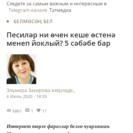
Следите за самым важным и интересным в
Telegram-канале
Татмедиа
БЕЛМӘСӘҢ БЕЛ
Песиләр ни өчен кеше өстенә
менеп йоклый? 5 сәбәбе бар
Эльмира Закирова әзерләде.,
6 Июль 2020 - 18:35
6861
1
11
Интернет төрле фаразлар белән чуарланган.