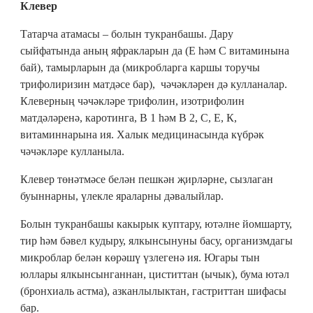
Клевер
Татарча атамасы – болын тукранбашы. Дару
сыйфатында аның яфракларын да (Е һәм С витаминына
бай), тамырларын да (микробларга каршы торучы
трифолиризин матдәсе бар), чәчәкләрен дә кулланалар.
Клеверның чәчәкләре трифолин, изотрифолин
матдәләренә, каротинга, В 1 һәм В 2, С, Е, К,
витаминнарына ия. Халык медицинасында күбрәк
чәчәкләре кулланыла.
Клевер төнәтмәсе белән пешкән җирләрне, сызлаган
буыннарны, үлекле яраларны дәвалыйлар.
Болын тукранбашы какырык куптару, ютәлне йомшарту,
тир һәм бәвел кудыру, ялкынсынуны басу, организмдагы
микроблар белән көрәшү үзлегенә ия. Югары тын
юллары ялкынсынганнан, циститтан (ычык), бума ютәл
(бронхиаль астма), азканлылыктан, гастриттан шифасы
бар.