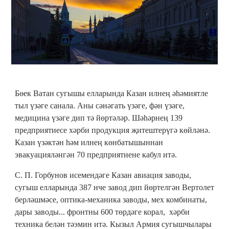
Бөек Ватан сугышы елларында Казан илнең әһәмиятле
тыл үзәге санала. Аны сәнәгать үзәге, фән үзәге,
медицина үзәге дип тә йөртәләр. Шәһәрнең 139
предприятиесе хәрби продукция җитештерүгә көйләнә.
Казан үзәктән һәм илнең көнбатышыннан
эвакуацияләнгән 70 предприятиене кабул итә.
С. П. Горбунов исемендәге Казан авиация заводы,
сугыш елларында 387 нче завод дип йөртелгән Вертолет
берләшмәсе, оптика-механика заводы, мех комбинаты,
дары заводы... фронтны 600 төрдәге корал, хәрби
техника белән тәэмин итә. Кызыл Армия сугышчылары