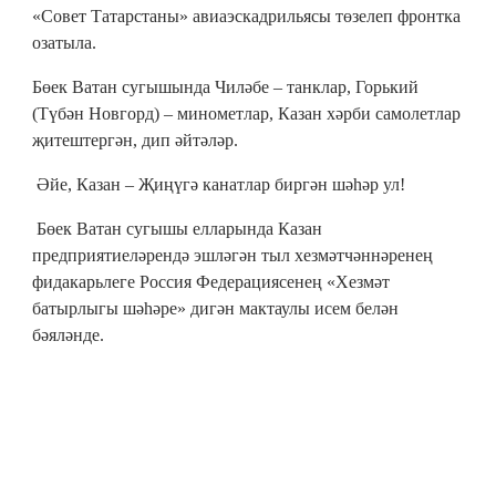
«Совет Татарстаны» авиаэскадрильясы төзелеп фронтка
озатыла.
Бөек Ватан сугышында Чиләбе – танклар, Горький
(Түбән Новгорд) – минометлар, Казан хәрби самолетлар
җитештергән, дип әйтәләр.
Әйе, Казан – Җиңүгә канатлар биргән шәһәр ул!
Бөек Ватан сугышы елларында Казан
предприятиеләрендә эшләгән тыл хезмәтчәннәренең
фидакарьлеге Россия Федерациясенең «Хезмәт
батырлыгы шәһәре» дигән мактаулы исем белән
бәяләнде.