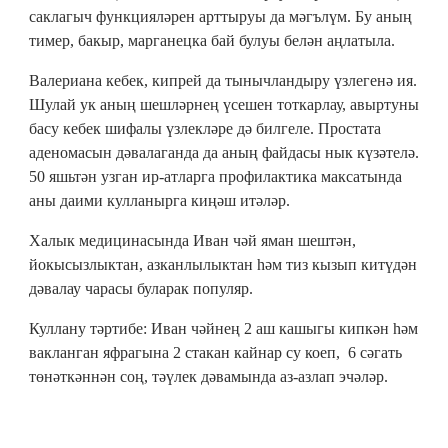
саклагыч функцияләрен арттыруы да мәгълүм. Бу аның
тимер, бакыр, марганецка бай булуы белән аңлатыла.
Валериана кебек, кипрей да тынычландыру үзлегенә ия.
Шулай ук аның шешләрнең үсешен тоткарлау, авыртуны
басу кебек шифалы үзлекләре дә билгеле. Простата
аденомасын дәвалаганда да аның файдасы нык күзәтелә.
50 яшьтән узган ир-атларга профилактика максатында
аны даими кулланырга киңәш итәләр.
Халык медицинасында Иван чәй яман шештән,
йокысызлыктан, азканлылыктан һәм тиз кызып китүдән
дәвалау чарасы буларак популяр.
Куллану тәртибе: Иван чәйнең 2 аш кашыгы кипкән һәм
вакланган яфрагына 2 стакан кайнар су коеп, 6 сәгать
төнәткәннән соң, тәүлек дәвамында аз-азлап эчәләр.