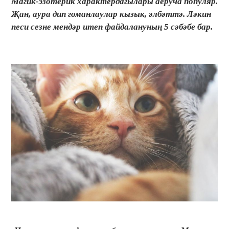
Магик-эзотерик характердагылары аеруча популяр.
Җан, аура дип гоманлаулар кызык, әлбәттә. Ләкин
песи сезне мендәр итеп файдалануның 5 сәбәбе бар.