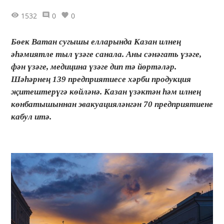
1532
0
0
Бөек Ватан сугышы елларында Казан илнең
әһәмиятле тыл үзәге санала. Аны сәнәгать үзәге,
фән үзәге, медицина үзәге дип тә йөртәләр.
Шәһәрнең 139 предприятиесе хәрби продукция
җитештерүгә көйләнә. Казан үзәктән һәм илнең
көнбатышыннан эвакуацияләнгән 70 предприятиене
кабул итә.