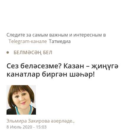
Следите за самым важным и интересным в
Telegram-канале
Татмедиа
БЕЛМӘСӘҢ БЕЛ
Сез беләсезме? Казан – җиңүгә
канатлар биргән шәһәр!
Эльмира Закирова әзерләде.,
8 Июль 2020 - 15:03