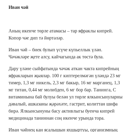
Иван чәй
Аның икенче төрле атамасы – тар яфраклы кипрей.
Копор чәе дип тә йөртәләр.
Иван чәй – биек булып үсүче күпьеллык үлән.
Чәчәкләре җете алсу, кайчагында ак төстә була.
Дару үләне сыйфатында чәчәк аткан чакта кипрейның
яфракларын җыялар. 100 г киптерелмәгән үләндә 23 мг
тимер, 1,3 мг никель, 2,3 мг бакыр, 16 мг марганец, 1,3
мг титан, 0,44 мг молибден, 6 мг бор бар. Танинга, С
витаминына бай булуы белән ул төрле ялкынсынуларны
дәвалый, ашказаны җәрәхәте, гастрит, колиттан шифа
бирә. Ялкынсынуны басу активлыгы буенча кипрей
медицинада таниннан соң икенче урында тора.
Иван чәйнең кан ясалышын яхшыртуы, организмның