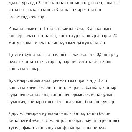
җылы урында 2 сәгать төнәткәннән соң, сөзеп, ашарга
ярты сәгать кала көнгә 3 тапкыр чирек стакан
күләмендә эчәләр.
Азканлылыктан: 1 стакан кайнар суда 3 аш кашыгы
клевер чәчәген төнәтеп, көнгә дүрт тапкыр ашарга 20
минут кала чирек стакан күләмендә кулланалар.
Цистит булганда: 1 аш кашыгы чәчәкләрне 0,5 литр су
белән кайнатып чыгарып, һәр ике сәгать саен 3 аш
кашыгы эчәләр.
Буыннар сызлаганда, ревматизм очрагында 3 аш
кашыгы клевер үләнен чиста марляга бәйләп, кайнар
суда пешеклиләр дә, тәнне пешермәслек кенә булып
суынгач, кайнар килеш буынга ябып, бәйләп куялар
Дару үләннәрен куллана башлаганчы, табиб белән
киңәшегез! Әлеге язма чирләрне дәвалау инструкциясе
түгел, фәкать танышу сыйфатында гына бирелә.