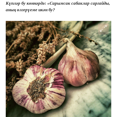
Күпләр бу көннәрдә: «Сарымсак сабаклар саргайды,
аның өлгерүеме икән бу?