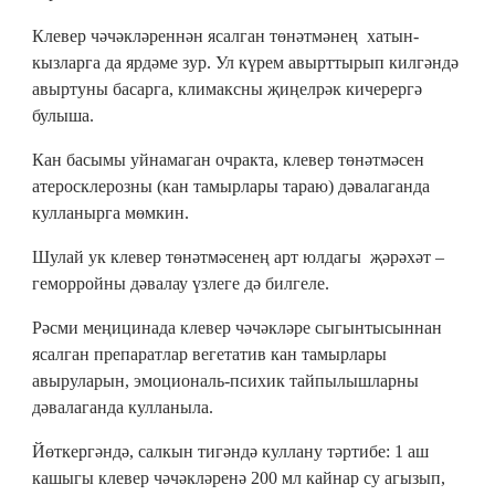
Клевер чәчәкләреннән ясалган төнәтмәнең хатын-
кызларга да ярдәме зур. Ул күрем авырттырып килгәндә
авыртуны басарга, климаксны җиңелрәк кичерергә
булыша.
Кан басымы уйнамаган очракта, клевер төнәтмәсен
атеросклерозны (кан тамырлары тараю) дәвалаганда
кулланырга мөмкин.
Шулай ук клевер төнәтмәсенең арт юлдагы җәрәхәт –
геморройны дәвалау үзлеге дә билгеле.
Рәсми меңицинада клевер чәчәкләре сыгынтысыннан
ясалган препаратлар вегетатив кан тамырлары
авыруларын, эмоциональ-психик тайпылышларны
дәвалаганда кулланыла.
Йөткергәндә, салкын тигәндә куллану тәртибе: 1 аш
кашыгы клевер чәчәкләренә 200 мл кайнар су агызып,