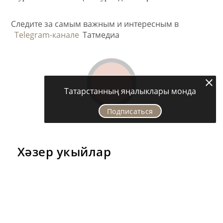
Следите за самым важным и интересным в
Telegram-канале
Татмедиа
Татарстанның яңалыклары монда
Подписаться
Хәзер укыйлар
СӘХНӘ ҺӘМ ЯЗМЫШ
«Миләшләрем»не визит
карточкасына әйләндергән
җырчы: Алсу Хисамиева бүген