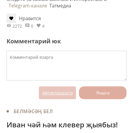
Telegram-канале
Татмедиа
Нравится
2272
0
4
Комментарий юк
Авторлашырга
Язарга
БЕЛМӘСӘҢ БЕЛ
Иван чәй һәм клевер җыябыз!