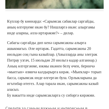
Күпләр бу көннәрдә: «Сарымсак сабаклар саргайды,
аның өлгерүеме икән бу? Нишләргә икән: алыргамы
инде аларны, әллә иртәрәкме?» – диләр.
Сабагы саргайды дип кенә сарымсакны алырга
ашыкмагыз. Әле иртәрәк. Гадәттә, сарымсакны 20
июльдән соң гына казыйлар. (Авылларда аны элегрәк
Питрау узгач, 15 июльдән 20 июльгә кадәр алганнар.)
Аның өлгергәнме, юкмы икәнен белү өчен, берничә
«мыегын» өзмичә калдырырга кирәк. «Мыеклар» торып
басса, сарымсак инде өлгергән була. Орлыкларына да
игътибар итегез. Алар тарала икән, сарымсакны казый
аласыз.
Бу вакытта инде сарымсакларга су сибәргә кирәкми.
Следите за самым важным и интересным в