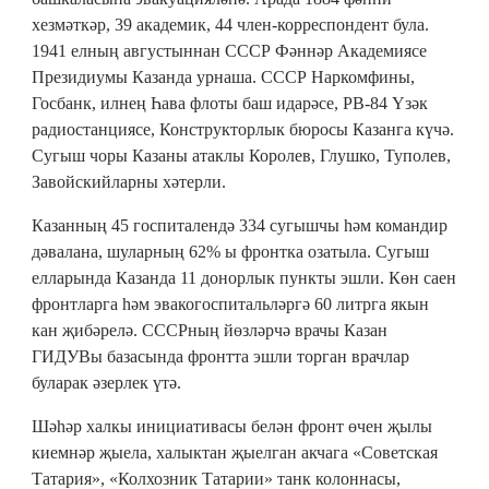
хезмәткәр, 39 академик, 44 член-корреспондент була.
1941 елның августыннан СССР Фәннәр Академиясе
Президиумы Казанда урнаша. СССР Наркомфины,
Госбанк, илнең Һава флоты баш идарәсе, РВ-84 Үзәк
радиостанциясе, Конструкторлык бюросы Казанга күчә.
Сугыш чоры Казаны атаклы Королев, Глушко, Туполев,
Завойскийларны хәтерли.
Казанның 45 госпиталендә 334 сугышчы һәм командир
дәвалана, шуларның 62% ы фронтка озатыла. Сугыш
елларында Казанда 11 донорлык пункты эшли. Көн саен
фронтларга һәм эвакогоспитальләргә 60 литрга якын
кан җибәрелә. СССРның йөзләрчә врачы Казан
ГИДУВы базасында фронтта эшли торган врачлар
буларак әзерлек үтә.
Шәһәр халкы инициативасы белән фронт өчен җылы
киемнәр җыела, халыктан җыелган акчага «Советская
Татария», «Колхозник Татарии» танк колоннасы,