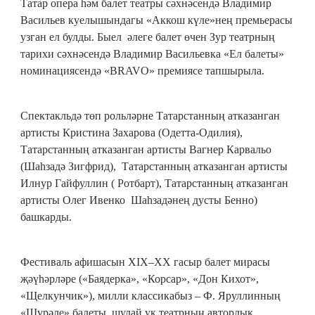
Татар опера һәм балет театры сәхнәсендә Владимир
Васильев куелышындагы «Аккош күле»нең премьерасы
узган ел булды. Быел әлеге балет өчен Зур театрның
тарихи сәхнәсендә Владимир Васильевка «Ел балеты»
номинациясендә «BRAVO» премиясе тапшырыла.
Спектакльдә төп рольләрне Татарстанның атказанган
артисты Кристина Захарова (Одетта-Одилия),
Татарстанның атказанган артисты Вагнер Карвальо
(Шаһзадә Зигфрид), Татарстанның атказанган артисты
Илнур Гайфуллин ( Ротбарт), Татарстанның атказанган
артисты Олег Ивенко Шаһзадәнең дусты Бенно)
башкарды.
Фестиваль афишасын XIX–XX гасыр балет мирасы
җәүһәрләре («Баядерка», «Корсар», «Дон Кихот»,
«Щелкунчик»), милли классикабыз – Ф. Яруллинның
«Шүрәле» балеты, шулай ук театрның авторлык