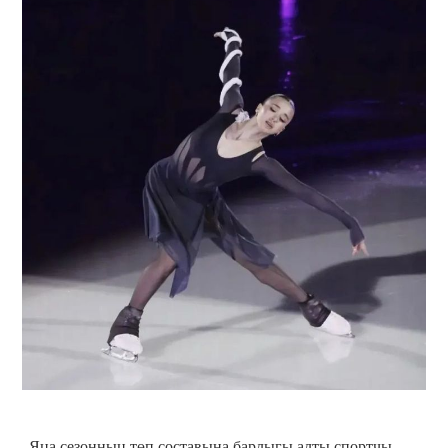
Яңа сезонның төп составына барлыгы алты спортчы