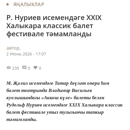
ЯҢАЛЫКЛАР
Р. Нуриев исемендәге XXIX
Халыкара классик балет
фестивале тәмамланды
автор,
2 Июнь 2026 - 17:07
235
0
0
М. Җәлил исемендәге Татар дәүләт опера һәм
балет театрында Владимир Васильев
куелышындагы «Аккош күле» балеты белән
Рудольф Нуриев исемендәге XXIX Халыкара классик
балет фестивале утыз тугызынчы тапкыр
тәмамланды.