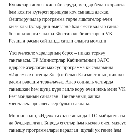
Кунаклар капчык киеп йөгерүдә, мендәр белән көрәштә
һәм көянтә күтәреп ярышуда көч сынаша алачак.
Оештыручылар программа төрле яшьтәгеләр өчен
кызыклы булыр дип өметләнә һәм фестивальгә гаилә
белән килергә чакыра. Фестиваль билетларын VK
Festның рәсми сайтында сатып алырга мөмкин.
Үзенчәлекле чараларның берсе – никах теркәү
тантанасы. ТР Министрлар Кабинетының ЗАГС
идарәсе әзерләгән махсус программа кысаларында
«Идел» сәхнәсендә Зөлфәт белән Елизаветаның никахы
рәсми рәвештә теркәләчәк. Алар социаль челтәрдә
танышкан һәм шуңа күрә гаилә кору өчен нәкъ менә VK
Fest мәйданын сайлаган. Тантананың башка
үзенчәлекләре әлегә сер булып саклана.
Моннан тыш, «Идел» сәхнәсе янында ГТО мәйданчыгы
да булдырылган. Биредә егетләр һәм кызлар өчен махсус
танышу программалары каралган, шулай ук гаилә һәм