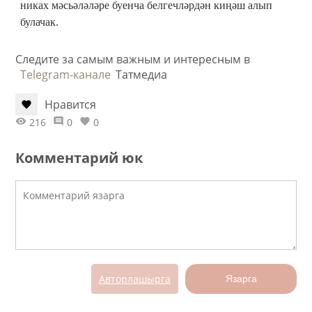
никах мәсьәләләре буенча белгечләрдән киңәш алып
булачак.
Следите за самым важным и интересным в
Telegram-канале
Татмедиа
Нравится
216
0
0
Комментарий юк
Авторлашырга
Язарга