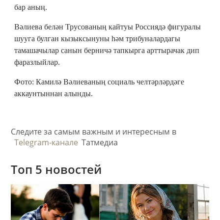
бар аның.
Вәлиева белән Трусованың кайтуы Россиядә фигуралы
шууга булган кызыксынуны һәм трибуналардагы
тамашачылар санын берничә тапкырга арттырачак дип
фаразлыйлар.
Фото: Камилә Вәлиеваның социаль челтәрләрдәге
аккаунтыннан алынды.
Следите за самым важным и интересным в
Telegram-канале
Татмедиа
Топ 5 новостей