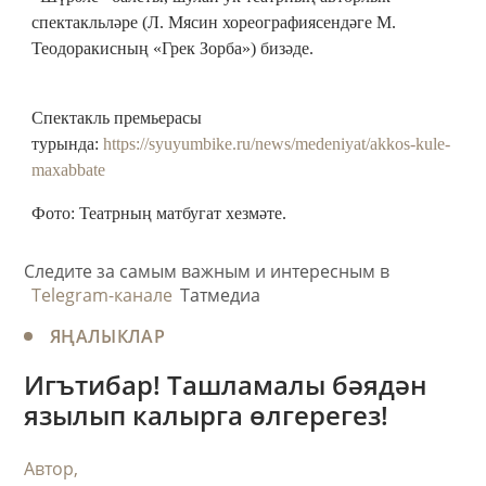
спектакльләре (Л. Мясин хореографиясендәге М.
Теодоракисның «Грек Зорба») бизәде.
Спектакль премьерасы
турында:
https://syuyumbike.ru/news/medeniyat/akkos-kule-
maxabbate
Фото: Театрның матбугат хезмәте.
Следите за самым важным и интересным в
Telegram-канале
Татмедиа
ЯҢАЛЫКЛАР
Игътибар! Ташламалы бәядән
язылып калырга өлгерегез!
Автор,