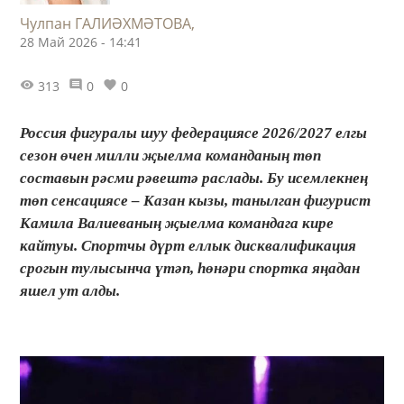
Чулпан ГАЛИӘХМӘТОВА,
28 Май 2026 - 14:41
313
0
0
Россия фигуралы шуу федерациясе 2026/2027 елгы
сезон өчен милли җыелма команданың төп
составын рәсми рәвештә раслады. Бу исемлекнең
төп сенсациясе – Казан кызы, танылган фигурист
Камила Валиеваның җыелма командага кире
кайтуы. Спортчы дүрт еллык дисквалификация
срогын тулысынча үтәп, һөнәри спортка яңадан
яшел ут алды.