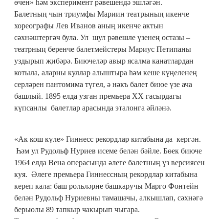
өчен» һәм эксперимент рәвешендә эшләгән.
Балетның чын триумфы Мариин театрының икенче
хореографы Лев Иванов аның икенче актын
сәхнәштергәч була. Ул шул рәвешле үзенең остазы –
театрның беренче балетмейстеры Мариус Петипаны
уздырып җибәрә. Биючеләр авыр ясалма канатлардан
котыла, аларны куллар алыштыра һәм кеше күңеленең
серләрен пантомима түгел, ә нәкъ балет биюе үзе ача
башлый. 1895 елда узган премьера XX гасырдагы
күпсанлы балетлар арасында эталонга әйләнә.
«Ак кош күле» Гиннесс рекордлар китабына да кергән.
Һәм ул Рудольф Нуриев исеме белән бәйле. Бөек биюче
1964 елда Вена операсында әлеге балетның үз версиясен
куя. Әлеге премьера Гиннессның рекордлар китабына
кереп кала: баш рольләрне башкаручы Марго Фонтейн
белән Рудольф Нуриевны тамашачы, алкышлап, сәхнәгә
берьюлы 89 тапкыр чакырып чыгара.