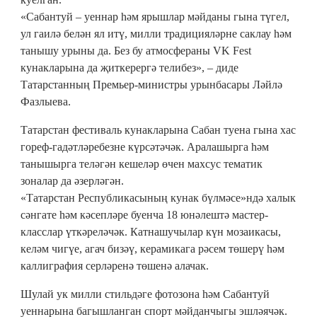
«Сабантуй – уеннар һәм ярышлар мәйданы гына түгел,
ул гаилә белән ял итү, милли традицияләрне саклау һәм
танышу урыны да. Без бу атмосфераны VK Fest
кунакларына да җиткерергә телибез», – диде
Татарстанның Премьер-министры урынбасары Ләйлә
Фазлыева.
Татарстан фестиваль кунакларына Сабан туена гына хас
гореф-гадәтләребезне күрсәтәчәк. Аралашырга һәм
танышырга теләгән кешеләр өчен махсус тематик
зоналар да әзерләгән.
«Татарстан Республикасының кунак бүлмәсе»ндә халык
сәнгате һәм кәсепләре буенча 18 юнәлештә мастер-
класслар үткәреләчәк. Катнашучылар күн мозаикасы,
келәм чигүе, агач бизәү, керамикага рәсем төшерү һәм
каллиграфия серләренә төшенә алачак.
Шулай ук милли стильдәге фотозона һәм Сабантуй
уеннарына багышланган спорт мәйданчыгы эшләячәк.