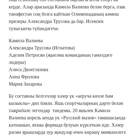
керде. Алар арасында Камилә Вәлиева белән бергә, озак
тәнәфестән соң бозга кайткан Олимпиаданың көмеш
призеры Александра Трусова да бар. Исемлек
тулысынча түбәндәгечә:
Камилә Вәлиева
Александра Трусова (Игнатова)
Аделия Петросян (җыелма команданың гамәлдәге
лидеры)
Алиса Двоеглазова
Анна Фролова
Мария Захарова
Бу составны белгечләр хәзер үк «аеруча көчле һәм
кызыклы» дип бәяли. Яшь спортчыларның дәрте белән
тәҗрибәле легендар тандемы. 20 яшьлек Кәмилә
Вәлиева апрель аенда ук «Русский вызов» тамашасында
катнашып, яхшы формада булуын күрсәткән иде. Хәзер
рәсми ярышларда зур җиңүләр өчен көрәшү мөмкинлеге