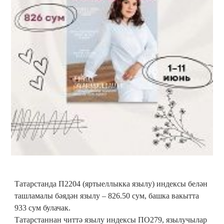
Татарстанда П2204 (яртыеллыкка язылу) индексы белән
ташламалы бәядән язылу – 826.50 сум, башка вакытта
933 сум булачак.
Татарстаннан читтә язылу индексы ПО279, язылучылар