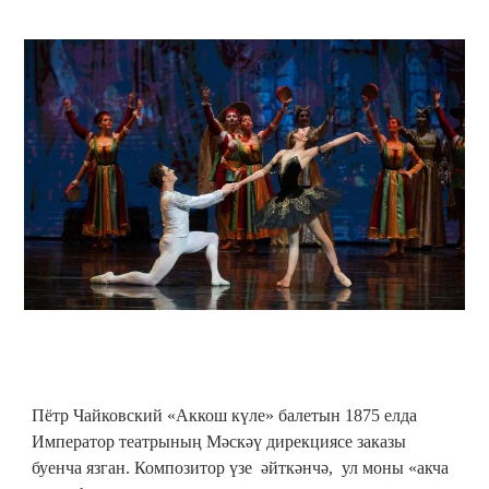
Пётр Чайковский «Аккош күле» балетын 1875 елда
Император театрының Мәскәү дирекциясе заказы
буенча язган. Композитор үзе әйткәнчә, ул моны «акча