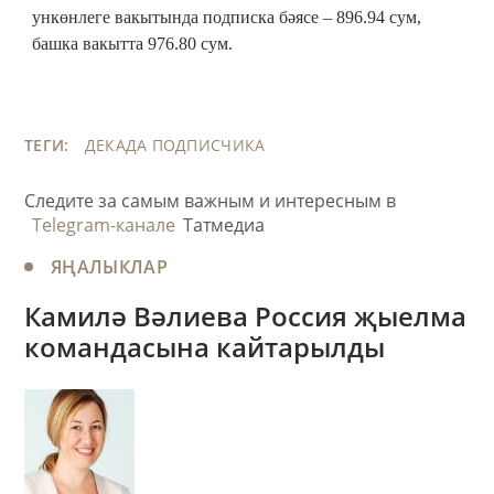
ункөнлеге вакытында подписка бәясе – 896.94 сум,
башка вакытта 976.80 сум.
ТЕГИ:
ДЕКАДА ПОДПИСЧИКА
Следите за самым важным и интересным в
Telegram-канале
Татмедиа
ЯҢАЛЫКЛАР
Камилә Вәлиева Россия җыелма
командасына кайтарылды