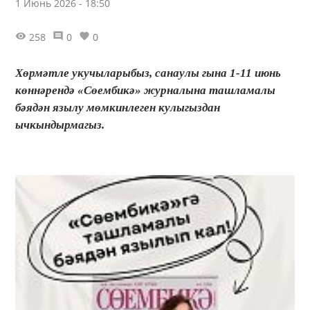
1 Июнь 2026 - 18:50
258
0
0
Хөрмәтле укучыларыбыз, санаулы гына 1-11 июнь
көннәрендә «Сөембикә» журналына ташламалы
бәядән язылу мөмкинлеген кулыгыздан
ычкындырмагыз.