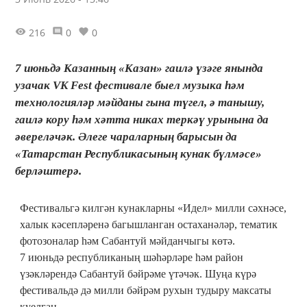
216
0
0
7 июньдә Казанның «Казан» гаилә үзәге янында
узачак VK Fest фестивале быел музыка һәм
технологияләр мәйданы гына түгел, ә танышу,
гаилә кору һәм хәтта никах теркәү урынына да
әвереләчәк. Әлеге чараларның барысын да
«Татарстан Республикасының кунак бүлмәсе»
берләштерә.
Фестивальгә килгән кунакларны «Идел» милли сәхнәсе,
халык кәсепләренә багышланган остаханәләр, тематик
фотозоналар һәм Сабантуй мәйданчыгы көтә.
7 июньдә республиканың шәһәрләре һәм район
үзәкләрендә Сабантуй бәйрәме үтәчәк. Шуңа күрә
фестивальдә дә милли бәйрәм рухын тудыру максаты
куелган.