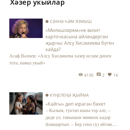
Хәзер укыйлар
СӘХНӘ ҺӘМ ЯЗМЫШ
«Миләшләрем»не визит
карточкасына әйләндергән
җырчы: Алсу Хисамиева бүген
кайда?
Асаф Вәлиев: «Алсу Хисамиева хәзер ислам динен
тота, намаз укый»
4130
2
14
КҮҢЕЛЕҢӘ ҖЫЙМА
«Кайгы» дип юраган бәхет
– Кызым, туктап кына тор әле, –
диде ул, тавышын мөмкин кадәр
йомшартып. – Бер генә сүз әйтәм.