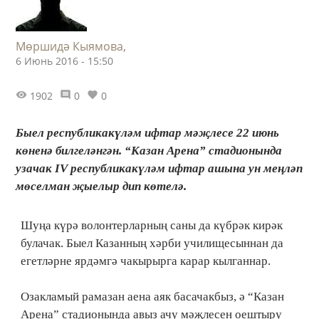
Мөршидә Кыямова,
6 Июнь 2016 - 15:50
1902
0
0
Быел республикакүләм ифтар мәҗлесе 22 июнь
көненә билгеләнгән. “Казан Арена” стадионында
узачак IV республикакүләм ифтар ашына ун меңләп
мөселман җыелыр дип көтелә.
Шуңа күрә волонтерларның саны да күбрәк кирәк
булачак. Быел Казанның хәрби училищесыннан да
егетләрне ярдәмгә чакырырга карар кылганнар.
Озакламый рамазан аена аяк басачакбыз, ә “Казан
Арена” стадионында авыз ачу мәҗлесен оештыру