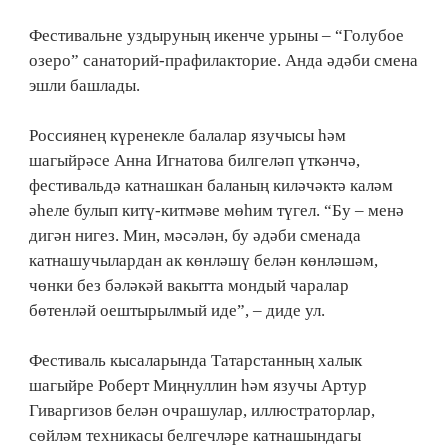
Фестивальне уздыруның икенче урыны – “Голубое
озеро” санаторий-прафилакторие. Анда әдәби смена
эшли башлады.
Россиянең күренекле балалар язучысы һәм
шагыйрәсе Анна Игнатова билгеләп үткәнчә,
фестивальдә катнашкан баланың киләчәктә каләм
әһеле булып китү-китмәве мөһим түгел. “Бу – менә
дигән нигез. Мин, мәсәлән, бу әдәби сменада
катнашучылардан ак көнләшү белән көнләшәм,
чөнки без бәләкәй вакытта мондый чаралар
бөтенләй оештырылмый иде”, – диде ул.
Фестиваль кысаларында Татарстанның халык
шагыйре Роберт Миңнуллин һәм язучы Артур
Гиваргизов белән очрашулар, иллюстраторлар,
сөйләм техникасы белгечләре катнашындагы