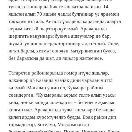
түгел, өлкәннәр дә бик теләп катнаша икән. 14
яшьтән алып 70 яшькә чаклы булганнар үз ярдәмен
тәкъдим итә ала. Айгөл сүзләренә караганда, аларга
аерым катгый шартлар куелмый. Араларында
шәригать кануннары буенча яшәүчеләр дә бар,
шулай ук диннән ерак торганнары да очрый. Ипле,
игътибарлы, хезмәт сөючән, матур киенгән булса,
без барысына да шат, ди яшьләр җитәкчесе.
Татарстан районнарында гомер итүче яшьләр,
өлкәннәр дә Казанда узачак дини чарадан читтә
калмый. Мәсәлән узган ел, Кукмара районы
сөендергән. “Кукмараны аерым телгә алып узасы
килә, чөнки монда яше-карты – бөтенесе җыелып
килгән иде. Араларында тулы гаиләләре белән дә
килеп ярдәм күрсәтүчеләр булды. Ерак район дип
тормадылар, Бөгелмә, Мөслимнән дә
булышчыларыбыз булды. Питрәч, Чирмешән, Яшел