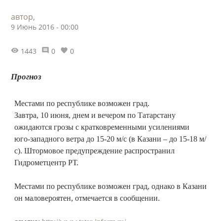
автор,
9 Июнь 2016 - 00:00
1443
0
0
Прогноз
Местами по республике возможен град.
Завтра, 10 июня, днем и вечером по Татарстану
ожидаются грозы с кратковременными усилениями
юго-западного ветра до 15-20 м/с (в Казани – до 15-18 м/
с). Штормовое предупреждение распространил
Гидрометцентр РТ.
Местами по республике возможен град, однако в Казани
он маловероятен, отмечается в сообщении.