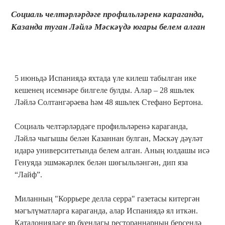
Социаль челтәрләрдәге профильләренә караганда,
Казанда туган Ләйлә Мәскәүдә югары белем алган
5 июньдә Испаниядә яхтада үле килеш табылган ике
кешенең исемнәре билгеле булды. Алар – 28 яшьлек
Ләйлә Солтангәрәева һәм 48 яшьлек Стефано Бертона.
Социаль челтәрләрдәге профильләренә караганда,
Ләйлә чыгышы белән Казаннан булган, Мәскәү дәүләт
идарә университетында белем алган. Аның юлдашы исә
Генуяда эшмәкәрлек белән шөгыльләнгән, дип яза
“Лайф”.
Миланның "Коррьере делла серра" газетасы китергән
мәгълүматларга караганда, алар Испаниядә ял иткән.
Каталониядәге яр буендагы рестораннарның берсендә