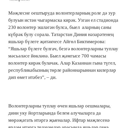
Мәҗлесне оештыруда волонтерларның роле дә зур
булуын истән чыгармаска кирәк. Узган ел стадионда
230 волонтер эшләгән булса, быел аларның саны
күбрәк булу сорала. Татарстан Диния нәзарәтенең
яшьләр бүлеге җитәкчесе Айгөл Биктимерова:
“Яшьләр бүлеге булгач, безгә волонтерларны туплау
мәсьәләсе йөкләнә. Быел җәмгысе 700 чамасы
волонтер кирәк булачак. Алар Казаннан гына түгел,
республикабызның төрле районнарыннан килерләр
дип өмет итәбез”, – ди.
Волонтерларны туплау өчен яшьләр оешмалары,
дини уку йортларында белем алучыларга да
мөрәҗәгать итәргә җыеналар. Ифтар мәҗлесенә
ярдәм итәргә теләүчеләр арасында яшьләр генә