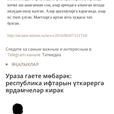
кичке аш ашаганнан соң, алар арендага алынган яхтада
икәүдән-икәү калган. Алар аразлауларга караганда, алар
ис тиеп үлгән. Мәетләргә иртән яхта хуҗасы тап
булган.
http://tat.tatar-inform.ru/news/2016/06/07/121710/
Следите за самым важным и интересным в
Telegram-канале
Татмедиа
ЯҢАЛЫКЛАР
Ураза гаете мөбарәк:
республика ифтарын үткәрергә
ярдәмчеләр кирәк