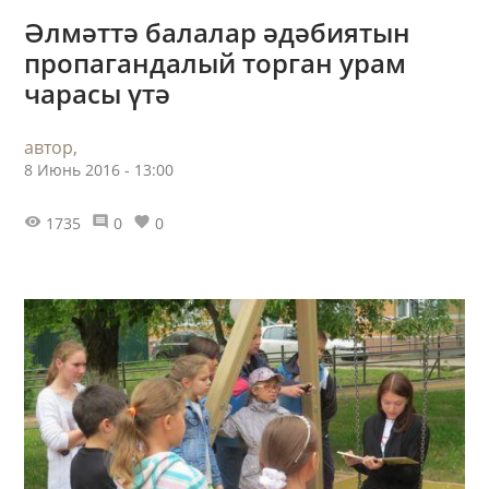
Әлмәттә балалар әдәбиятын
пропагандалый торган урам
чарасы үтә
автор,
8 Июнь 2016 - 13:00
1735
0
0