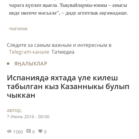
чарага күпләп җыела. Тыңлыйлармы-юкмы – анысы
инде икенче мәсьәлә”, – диде агентлык әңгәмәдәше.
чыганак
Следите за самым важным и интересным в
Telegram-канале
Татмедиа
ЯҢАЛЫКЛАР
Испаниядә яхтада үле килеш
табылган кыз Казанныкы булып
чыккан
автор,
7 Июнь 2016 - 00:00
1560
0
0