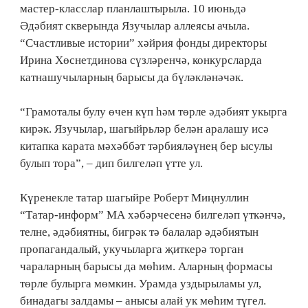
мастер-класслар планлаштырыла. 10 июньдә
Әдәбият скверында Язучылар аллеясы ачыла.
“Счастливые истории” хәйрия фонды директоры
Ирина Хөснетдинова сүзләренчә, конкурсларда
катнашучыларның барысы да бүләкләнәчәк.
“Грамоталы булу өчен күп һәм төрле әдәбият укырга
кирәк. Язучылар, шагыйрьләр белән аралашу исә
китапка карата мәхәббәт тәрбияләүнең бер ысулы
булып тора”, – дип билгеләп үтте ул.
Күренекле татар шагыйре Роберт Миңнуллин
“Татар-информ” МА хәбәрчесенә билгеләп үткәнчә,
телне, әдәбиятны, бигрәк тә балалар әдәбиятын
пропагандалый, укучыларга җиткерә торган
чараларның барысы да мөһим. Аларның формасы
төрле булырга мөмкин. Урамда уздырыламы ул,
бинадагы залдамы – анысы алай ук мөһим түгел.