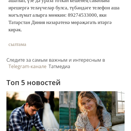
ашатып, үзе дә ураза тоткан кешенең савабына
ирешергә теләүчеләр булса, түбәндәге телефон аша
мәгълүмат алырга мөмкин: 89274533000, яки
Татарстан Диния нәзарәтенә мөрәҗәгать итәргә
кирәк.
сылтама
Следите за самым важным и интересным в
Telegram-канале
Татмедиа
Топ 5 новостей