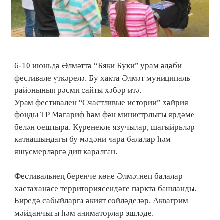
6-10 июньдә Әлмәттә “Бяки Буки” урам әдәби
фестивале үткәрелә. Бу хакта Әлмәт муниципаль
районының рәсми сайты хәбәр итә.
Урам фестивален “Счастливые истории” хәйрия
фонды ТР Мәгариф һәм фән министрлыгы ярдәме
белән оештыра. Күренекле язучылар, шагыйрьләр
катнашындагы бу мәдәни чара балалар һәм
яшүсмерләргә дип каралган.
Фестивальнең беренче көне Әлмәтнең балалар
хастаханәсе территориясендәге паркта башланды.
Биредә сабыйларга әкият сөйләделәр. Аквагрим
мәйданчыгы һәм аниматорлар эшләде.