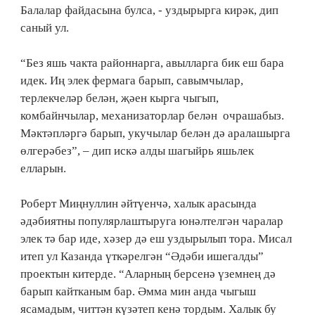
Балалар файдасына булса, - уздырырга кирәк, дип
саный ул.
“Без яшь чакта районнарга, авылларга бик еш бара
идек. Иң элек фермага барып, савымчылар,
терлекчеләр белән, җәен кырга чыгып,
комбайнчылар, механизаторлар белән очрашабыз.
Мәктәпләргә барып, укучылар белән дә аралашырга
өлгерәбез”, – дип искә алды шагыйрь яшьлек
елларын.
Роберт Миңнуллин әйтүенчә, халык арасында
әдәбиятны популярлаштыруга юнәлтелгән чаралар
элек тә бар иде, хәзер дә еш уздырылып тора. Мисал
итеп ул Казанда үткәрелгән “Әдәби ишегалды”
проектын китерде. “Аларның берсенә үземнең дә
барып кайтканым бар. Әмма мин анда чыгыш
ясамадым, читтән күзәтеп кенә тордым. Халык бу