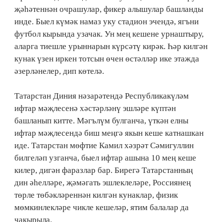
җәһәтеннән очрашулар, фикер алышулар башланды
инде. Быел күмәк намаз уку стадион эчендә, ягъни
футбол кырында узачак. Ун мең кешене урнаштыру,
аларга тиешле урыннарын күрсәтү кирәк. Һәр килгән
кунак үзен иркен тотсын өчен өстәлләр ике этажда
әзерләнелер, дип көтелә.
Татарстан Диния нәзарәтендә Республикакүләм
ифтар мәҗлесенә хәстәрләнү эшләре күптән
башланып китте. Мәгълүм булганча, үткән елны
ифтар мәҗлесендә биш меңгә якын кеше катнашкан
иде. Татарстан мөфтие Камил хәзрәт Сәмигуллин
билгеләп узганча, быел ифтар ашына 10 мең кеше
килер, дигән фаразлар бар. Бирегә Татарстанның
дин әһелләре, җәмәгать эшлеклеләре, Россиянең
төрле төбәкләреннән килгән кунаклар, физик
мөмкинлекләре чикле кешеләр, ятим балалар да
чакырыла.