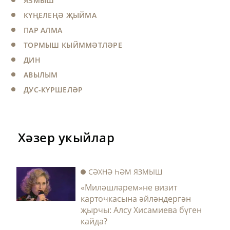
ЯЗМЫШ
КҮҢЕЛЕҢӘ ҖЫЙМА
ПАР АЛМА
ТОРМЫШ КЫЙММӘТЛӘРЕ
ДИН
АВЫЛЫМ
ДУС-КҮРШЕЛӘР
Хәзер укыйлар
СӘХНӘ ҺӘМ ЯЗМЫШ
«Миләшләрем»не визит
карточкасына әйләндергән
җырчы: Алсу Хисамиева бүген
кайда?