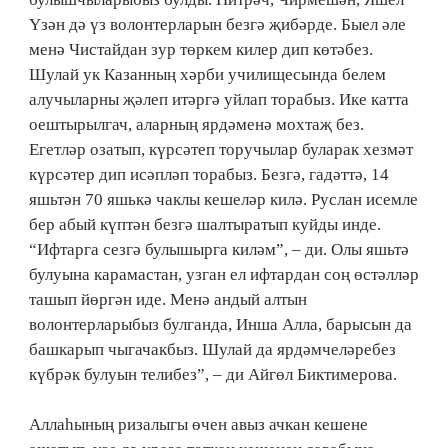
Үзән дә үз волонтерларын безгә җибәрде. Быел әле
менә Чистайдан зур төркем килер дип көтәбез.
Шулай ук Казанның хәрби училищесында белем
алучыларны җәлеп итәргә уйлап торабыз. Ике катта
оештырылгач, аларның ярдәменә мохтаҗ без.
Егетләр озатып, күрсәтеп торучылар буларак хезмәт
күрсәтер дип исәпләп торабыз. Безгә, гадәттә, 14
яшьтән 70 яшькә чаклы кешеләр килә. Руслан исемле
бер абый күптән безгә шалтыратып куйды инде.
“Ифтарга сезгә булышырга киләм”, – ди. Олы яшьтә
булуына карамастан, узган ел ифтардан соң өстәлләр
ташып йөргән иде. Менә андый алтын
волонтерларыбыз булганда, Инша Алла, барысын да
башкарып чыгачакбыз. Шулай да ярдәмчеләребез
күбрәк булуын телибез”, – ди Айгөл Биктимерова.
Аллаһының ризалыгы өчен авыз ачкан кешене