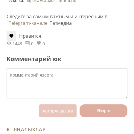
ссылка:
http://www.tatar-inform.ru/
Следите за самым важным и интересным в
Telegram-канале
Татмедиа
Нравится
1443
0
0
Комментарий юк
Авторлашырга
Язарга
ЯҢАЛЫКЛАР