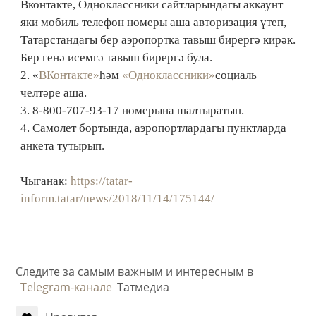
Вконтакте, Одноклассники сайтларындагы аккаунт
яки мобиль телефон номеры аша авторизация үтеп,
Татарстандагы бер аэропортка тавыш бирергә кирәк.
Бер генә исемгә тавыш бирергә була.
2. «
ВКонтакте»
һәм
«Одноклассники»
социаль
челтәре аша.
3. 8-800-707-93-17 номерына шалтыратып.
4. Самолет бортында, аэропортлардагы пунктларда
анкета тутырып.
Чыганак:
https://tatar-
inform.tatar/news/2018/11/14/175144/
Следите за самым важным и интересным в
Telegram-канале
Татмедиа