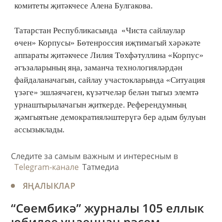
комитеты җитәкчесе Алена Булгакова.
Татарстан Республикасында «Чиста сайлаулар
өчен» Корпусы» Бөтенроссия иҗтимагый хәрәкәте
аппараты җитәкчесе Лилия Төхфәтуллина «Корпус»
әгъзаларының яңа, заманча технологияләрдән
файдаланачагын, сайлау участокларында «Ситуация
үзәге» эшләячәген, күзәтчеләр белән тыгыз элемтә
урнаштырылачагын җиткерде. Референдумның
җәмгыятьне демократияләштерүгә бер адым булуын
ассызыклады.
Следите за самым важным и интересным в
Telegram-канале
Татмедиа
ЯҢАЛЫКЛАР
“Сөембикә” журналы 105 еллык
юбилее уңаеннан рәсем