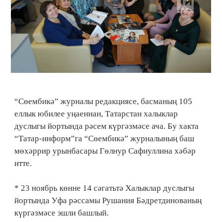
“Сөембикә” журналы редакциясе, басманың 105
еллык юбилее уңаеннан, Татарстан халыклар
дуслыгы йортында рәсем күргәзмәсе ача. Бу хакта
“Татар-информ”га “Сөембикә” журналының баш
мөхәррир урынбасары Гөлнур Сафиуллина хәбәр
итте.
* 23 ноябрь көнне 14 сәгатьтә Халыклар дуслыгы
йортында Уфа рәссамы Рушания Бәдретдинованың
күргәзмәсе эшли башлый.