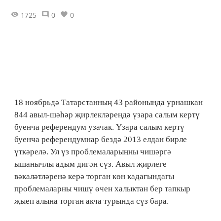
1725
0
0
18 ноябрьдә Татарстанның 43 районында урнашкан
844 авыл-шәһәр җирлекләрендә үзара салым кертү
буенча референдум узачак. Үзара салым кертү
буенча референдумнар бездә 2013 елдан бирле
үткәрелә. Ул үз проблемаларыңны чишәргә
ышанычлы адым дигән сүз. Авыл җирлеге
вәкаләтләренә керә торган көн кадагындагы
проблемаларны чишү өчен халыктан бер тапкыр
җыеп алына торган акча турында сүз бара.