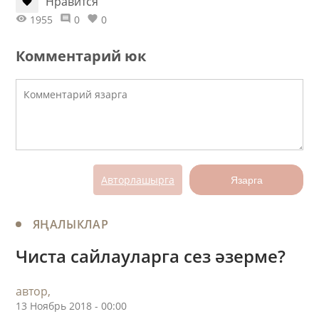
Нравится
1955
0
0
Комментарий юк
Авторлашырга
Язарга
ЯҢАЛЫКЛАР
​Чиста сайлауларга сез әзерме?
автор,
13 Ноябрь 2018 - 00:00