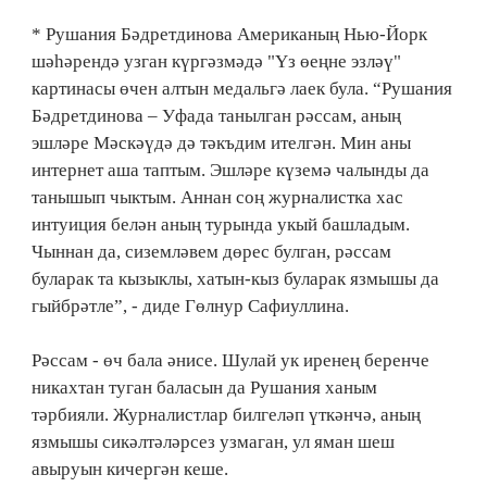
* Рушания Бәдретдинова Американың Нью-Йорк
шәһәрендә узган күргәзмәдә "Үз өеңне эзләү"
картинасы өчен алтын медальгә лаек була. “Рушания
Бәдретдинова – Уфада танылган рәссам, аның
эшләре Мәскәүдә дә тәкъдим ителгән. Мин аны
интернет аша таптым. Эшләре күземә чалынды да
танышып чыктым. Аннан соң журналистка хас
интуиция белән аның турында укый башладым.
Чыннан да, сиземләвем дөрес булган, рәссам
буларак та кызыклы, хатын-кыз буларак язмышы да
гыйбрәтле”, - диде Гөлнур Сафиуллина.
Рәссам - өч бала әнисе. Шулай ук иренең беренче
никахтан туган баласын да Рушания ханым
тәрбияли. Журналистлар билгеләп үткәнчә, аның
язмышы сикәлтәләрсез узмаган, ул яман шеш
авыруын кичергән кеше.