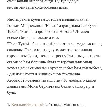
өчен тавыш бирергә өнди. Бу турыда ул
инстаграмдагы сәхифәсендә язды.
Инстаграмга куелган фотодан аңлашылганча,
Рөстәм Миңнеханов "Казан" аэропртына Габдулла
Тукай, "Бигеш" аэропортына Николай Лемаев
исемен бирергә тәкъдим итә.
"Әгәр Тукай - бөек шагыйрь һәм татар мәдәниятенең
символы, Татарстанның күпмилләтле халкының
горурлыгы булса, Лемаев - республиканың сәнәгать
егәрлеге һәм берничә буын татарстанлыларның
хезмәт даны символы. Горурланабыз һәм сайлыбыз",
- диелгән Рөстәм Миңнеханов текстында.
Аэропорт исеменә тавыш бирү 30 ноябрьгә кадәр
дәвам аны. Моны берничә юл белән башкарырга
була:
1.
ВеликиеИмена.рф
сайтында. Моның өчен