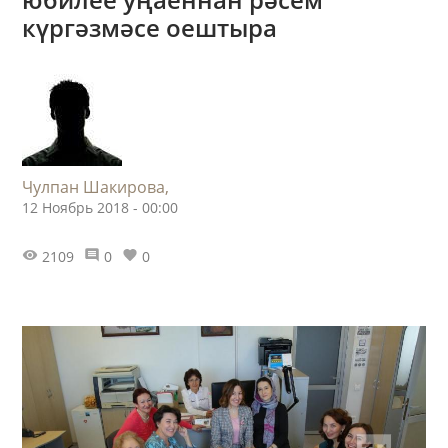
күргәзмәсе оештыра
Чулпан Шакирова,
12 Ноябрь 2018 - 00:00
2109
0
0