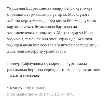
“Рушания Бәдретдинова авыру белән күзгә-күз
очрашкач, тормышын да үзгәртә. Мәскәүдәге
хәйрия күргәзмәсендә бер кичтә 600 мең сумлык
картина сатып, бу акчаның барысын да
хәйриячелеккә тапшырган. Моңа кадәр ул Казан
укучысы, тамашачысы өчен ятрак иде. Без шул
уңайдан аның күргәзмәсен оештырырга булдык”, -
диде баш мөхәррир урынбасары.
Гөлнур Сафиуллина сүзләренчә, күргәзмәдә
рәссамның берничә сериядән торган кырыклап эше
тәкъдим ителәчәк.
Чыганак:
https://tatar-
inform.tatar/news/2018/11/12/174975/