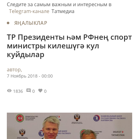
Следите за самым важным и интересным в
Telegram-канале
Татмедиа
ЯҢАЛЫКЛАР
ТР Президенты һәм РФнең спорт
министры килешүгә кул
куйдылар
автор,
7 Ноябрь 2018 - 00:00
1836
0
0