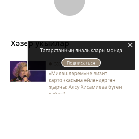
Хәзер укыйлар
Татарстанның яңалыклары монда
Подписаться
СӘХНӘ ҺӘМ ЯЗМЫШ
«Миләшләрем»не визит
карточкасына әйләндергән
җырчы: Алсу Хисамиева бүген
кайда?
Асаф Вәлиев: «Алсу Хисамиева хәзер ислам динен
тота, намаз укый»
4387
2
14