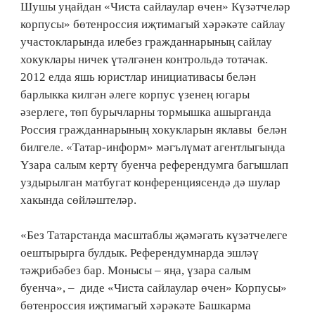
Шушы уңайдан «Чиста сайлаулар өчен» Күзәтчеләр
корпусы» бөтенроссия иҗтимагый хәрәкәте сайлау
участокларында илебез гражданнарының сайлау
хокуклары ничек үтәлгәнен контрольдә тотачак.
2012 елда яшь юристлар инициативасы белән
барлыкка килгән әлеге корпус үзенең югары
әзерлеге, төп бурычларны тормышка ашырганда
Россия гражданнарының хокукларын яклавы белән
билгеле. «Татар-информ» мәгълүмат агентлыгында
Үзара салым кертү буенча референдумга багышлап
уздырылган матбугат конференциясендә дә шулар
хакында сөйләштеләр.
«Без Татарстанда масштаблы җәмәгать күзәтчелеге
оештырырга булдык. Референдумнарда эшләү
тәҗрибәбез бар. Монысы – яңа, үзара салым
буенча», – диде «Чиста сайлаулар өчен» Корпусы»
бөтенроссия иҗтимагый хәрәкәте Башкарма