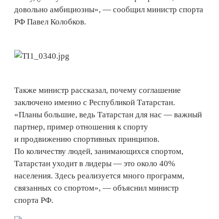
довольно амбициозны», — сообщил министр спорта
РФ Павел Колобков.
Также министр рассказал, почему соглашение
заключено именно с Республикой Татарстан.
«Планы большие, ведь Татарстан для нас — важный
партнер, пример отношения к спорту
и продвижению спортивных принципов.
По количеству людей, занимающихся спортом,
Татарстан уходит в лидеры — это около 40%
населения. Здесь реализуется много программ,
связанных со спортом», — объяснил министр
спорта РФ.