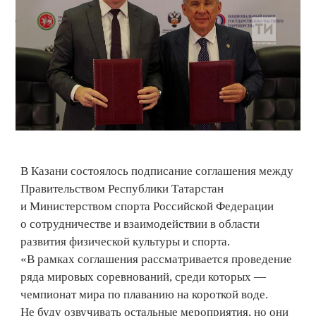
В Казани состоялось подписание соглашения между
Правительством Республики Татарстан
и Министерством спорта Российской Федерации
о сотрудничестве и взаимодействии в области
развития физической культуры и спорта.
«В рамках соглашения рассматривается проведение
ряда мировых соревнований, среди которых —
чемпионат мира по плаванию на короткой воде.
Не буду озвучивать остальные мероприятия, но они