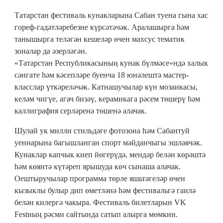
Татарстан фестиваль кунакларына Сабан туена гына хас
гореф-гадәтләребезне күрсәтәчәк. Аралашырга һәм
танышырга теләгән кешеләр өчен махсус тематик
зоналар да әзерләгән.
«Татарстан Республикасының кунак бүлмәсе»ндә халык
сәнгате һәм кәсепләре буенча 18 юнәлештә мастер-
класслар үткәреләчәк. Катнашучылар күн мозаикасы,
келәм чигүе, агач бизәү, керамикага рәсем төшерү һәм
каллиграфия серләренә төшенә алачак.
Шулай ук милли стильдәге фотозона һәм Сабантуй
уеннарына багышланган спорт мәйданчыгы эшләячәк.
Кунаклар капчык киеп йөгерүдә, мендәр белән көрәштә
һәм көянтә күтәреп ярышуда көч сынаша алачак.
Оештыручылар программа төрле яшьтәгеләр өчен
кызыклы булыр дип өметләнә һәм фестивальгә гаилә
белән килергә чакыра. Фестиваль билетларын VK
Festның рәсми сайтында сатып алырга мөмкин.