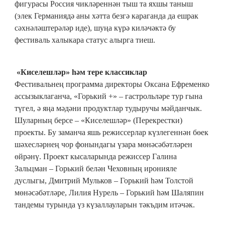
фигурасы Россия чикләреннән тыш та яхшы таныш
(элек Германиядә аны хәтта безгә караганда да ешрак
сәхнәләштерәләр иде), шуңа күрә киләчәктә бу
фестиваль халыкара статус алырга тиеш.
«Киселешләр» һәм тере классиклар
Фестивальнең программа директоры Оксана Ефременко
ассызыклаганча, «Горький +» – гастрольләре тур гына
түгел, ә яңа мәдәни продуктлар тудыручы мәйданчык.
Шуларның берсе – «Киселешләр» (Перекрестки)
проекты. Бу заманча яшь режиссерлар күзлегеннән бөек
шәхесләрнең чор фонындагы үзара мөнәсәбәтләрен
өйрәнү. Проект кысаларында режиссер Галина
Зальцман – Горький белән Чеховның иронияле
дуслыгы, Дмитрий Мульков – Горький һәм Толстой
мөнәсәбәтләре, Лилия Нурель – Горький һәм Шаляпин
тандемы турында үз күзаллауларын тәкъдим итәчәк.