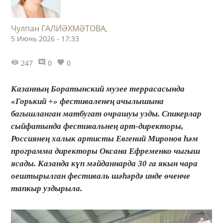
Чулпан ГАЛИӘХМӘТОВА,
5 Июнь 2026 - 17:33
247
0
0
Казанның Боратынский музее террасасында
«Горький +» фестиваленең ачылышына
багышланган матбугат очрашуы узды. Спикерлар
сыйфатында фестивальнең арт-директоры,
Россиянең халык артисты Евгений Миронов һәм
программа директоры Оксана Ефременко чыгыш
ясады. Казанда күп мәйданнарда 30 га якын чара
оештырылган фестиваль шәһәрдә инде өченче
тапкыр уздырыла.