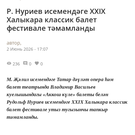
Р. Нуриев исемендәге XXIX
Халыкара классик балет
фестивале тәмамланды
автор,
2 Июнь 2026 - 17:07
236
0
0
М. Җәлил исемендәге Татар дәүләт опера һәм
балет театрында Владимир Васильев
куелышындагы «Аккош күле» балеты белән
Рудольф Нуриев исемендәге XXIX Халыкара классик
балет фестивале утыз тугызынчы тапкыр
тәмамланды.