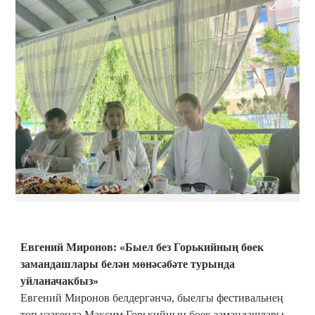
Евгений Миронов: «Быел без Горькийның бөек
замандашлары белән мөнәсәбәте турында
уйланачакбыз»
Евгений Миронов белдергәнчә, быелгы фестивальнең
төп үзәгендә Максим Горькийның бөек замандашлары