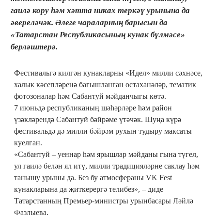
гаилә кору һәм хәтта никах теркәү урынына да
әвереләчәк. Әлеге чараларның барысын да
«Татарстан Республикасының кунак бүлмәсе»
берләштерә.
Фестивальгә килгән кунакларны «Идел» милли сәхнәсе,
халык кәсепләренә багышланган остаханәләр, тематик
фотозоналар һәм Сабантуй мәйданчыгы көтә.
7 июньдә республиканың шәһәрләре һәм район
үзәкләрендә Сабантуй бәйрәме үтәчәк. Шуңа күрә
фестивальдә дә милли бәйрәм рухын тудыру максаты
куелган.
«Сабантуй – уеннар һәм ярышлар мәйданы гына түгел,
ул гаилә белән ял итү, милли традицияләрне саклау һәм
танышу урыны да. Без бу атмосфераны VK Fest
кунакларына да җиткерергә телибез», – диде
Татарстанның Премьер-министры урынбасары Ләйлә
Фазлыева.