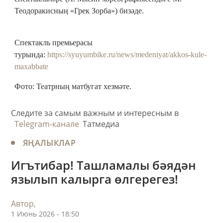
Теодоракисның «Грек Зорба») бизәде.
Спектакль премьерасы
турында:
https://syuyumbike.ru/news/medeniyat/akkos-kule-
maxabbate
Фото: Театрның матбугат хезмәте.
Следите за самым важным и интересным в
Telegram-канале
Татмедиа
ЯҢАЛЫКЛАР
Игътибар! Ташламалы бәядән
язылып калырга өлгерегез!
Автор,
1 Июнь 2026 - 18:50