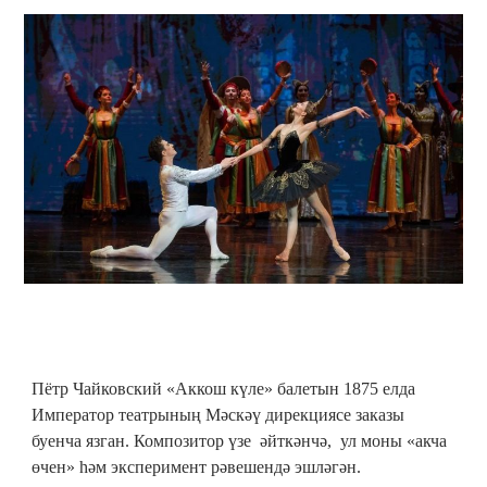
Пётр Чайковский «Аккош күле» балетын 1875 елда
Император театрының Мәскәү дирекциясе заказы
буенча язган. Композитор үзе әйткәнчә, ул моны «акча
өчен» һәм эксперимент рәвешендә эшләгән.