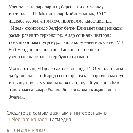
Үзенчәлекле чараларның берсе – никах теркәү
тантанасы. ТР Министрлар Кабинетының ЗАГС
идарәсе әзерләгән махсус программа кысаларында
«Идел» сәхнәсендә Зөлфәт белән Елизаветаның никахы
рәсми рәвештә теркәләчәк. Алар социаль челтәрдә
танышкан һәм шуңа күрә гаилә кору өчен нәкъ менә VK
Fest мәйданын сайлаган. Тантананың башка
үзенчәлекләре әлегә сер булып саклана.
Моннан тыш, «Идел» сәхнәсе янында ГТО мәйданчыгы
да булдырылган. Биредә егетләр һәм кызлар өчен махсус
танышу программалары каралган, шулай ук гаилә һәм
никах мәсьәләләре буенча белгечләрдән киңәш алып
булачак.
Следите за самым важным и интересным в
Telegram-канале
Татмедиа
ЯҢАЛЫКЛАР