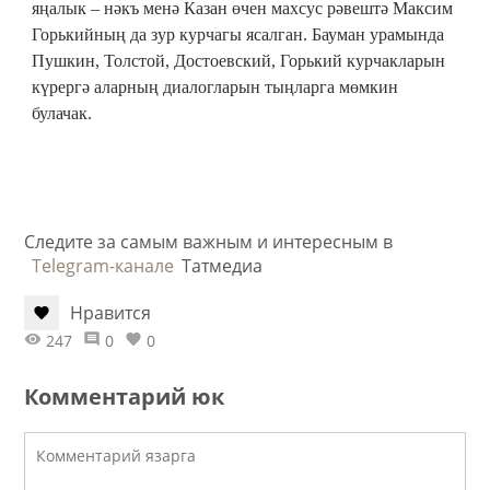
яңалык – нәкъ менә Казан өчен махсус рәвештә Максим
Горькийның да зур курчагы ясалган. Бауман урамында
Пушкин, Толстой, Достоевский, Горький курчакларын
күрергә аларның диалогларын тыңларга мөмкин
булачак.
Следите за самым важным и интересным в
Telegram-канале
Татмедиа
Нравится
247
0
0
Комментарий юк