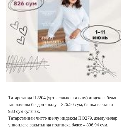
Татарстанда П2204 (яртыеллыкка язылу) индексы белән
ташламалы бәядән язылу – 826.50 сум, башка вакытта
933 сум булачак.
Татарстаннан читтә язылу индексы ПО279, язылучылар
ункөнлеге вакытында подписка бәясе – 896.94 сум,