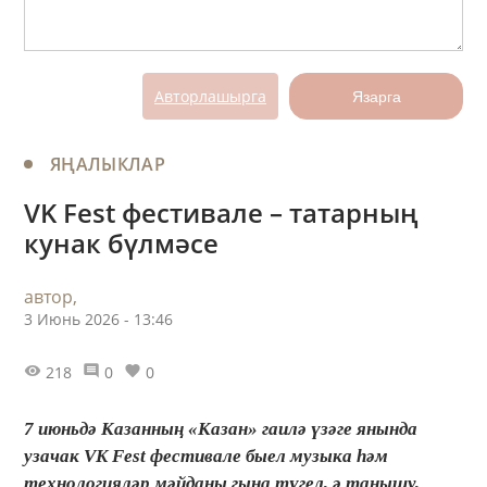
Авторлашырга
Язарга
ЯҢАЛЫКЛАР
VK Fest фестивале – татарның
кунак бүлмәсе
автор,
3 Июнь 2026 - 13:46
218
0
0
7 июньдә Казанның «Казан» гаилә үзәге янында
узачак VK Fest фестивале быел музыка һәм
технологияләр мәйданы гына түгел, ә танышу,