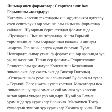
Яшьләр өчен форматлар: Сторителлинг һәм
Горькийны «кыздыру»
Катлаулы классик текстларны яшь аудиториягә җиткерү
өчен оештыручылар заманча һәм кызыклы форматлар
сайлаган. Шуларның берсе стендап форматында –
«Прожарка». Чыгыш ясаучылар башта Горький
тормышыннан һәм әсәрләреннән көләчәк, ә аннары
«шартлы Горький» аларга җавап бирәчәк. Түбән
Новгородта сынау үткән бу формат яшьләр арасында зур
уңыш казанган. Тагын бер формат – Сторителлинг.
Режиссер һәм драматург Константин Кожевников
яшьләр өчен бер сәгать эчендә Виктор Гюгоның
«Отверженные» романын сөйләячәк! Бу очраклы түгел
– Горький Гюго иҗатын үлеп яраткан. Максатлары исә
яшьләрне шундый заманча сөйләм аша зур классик
китапларны укырга рухландыру. Шулай ук Бауман
урамында зур курчаклар йөриячәк. Мәскәүнең Театр
бульварын яулаган зур курчаклар Казанга да килә. Төп