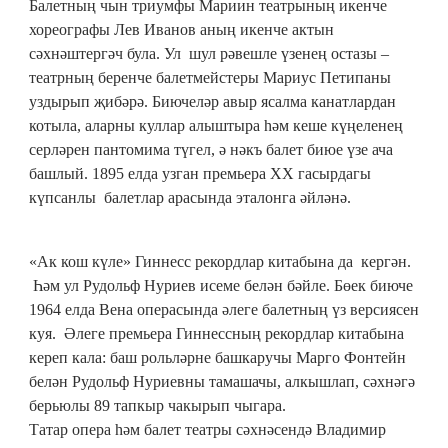
Балетның чын триумфы Мариин театрының икенче
хореографы Лев Иванов аның икенче актын
сәхнәштергәч була. Ул шул рәвешле үзенең остазы –
театрның беренче балетмейстеры Мариус Петипаны
уздырып җибәрә. Биючеләр авыр ясалма канатлардан
котыла, аларны куллар алыштыра һәм кеше күңеленең
серләрен пантомима түгел, ә нәкъ балет биюе үзе ача
башлый. 1895 елда узган премьера XX гасырдагы
күпсанлы балетлар арасында эталонга әйләнә.
«Ак кош күле» Гиннесс рекордлар китабына да кергән.
Һәм ул Рудольф Нуриев исеме белән бәйле. Бөек биюче
1964 елда Вена операсында әлеге балетның үз версиясен
куя. Әлеге премьера Гиннессның рекордлар китабына
кереп кала: баш рольләрне башкаручы Марго Фонтейн
белән Рудольф Нуриевны тамашачы, алкышлап, сәхнәгә
берьюлы 89 тапкыр чакырып чыгара.
Татар опера һәм балет театры сәхнәсендә Владимир