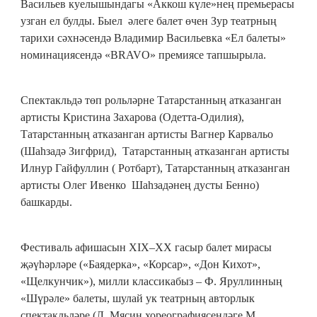
Васильев куелышындагы «Аккош күле»нең премьерасы
узган ел булды. Быел әлеге балет өчен Зур театрның
тарихи сәхнәсендә Владимир Васильевка «Ел балеты»
номинациясендә «BRAVO» премиясе тапшырыла.
Спектакльдә төп рольләрне Татарстанның атказанган
артисты Кристина Захарова (Одетта-Одилия),
Татарстанның атказанган артисты Вагнер Карвальо
(Шаһзадә Зигфрид), Татарстанның атказанган артисты
Илнур Гайфуллин ( Ротбарт), Татарстанның атказанган
артисты Олег Ивенко Шаһзадәнең дусты Бенно)
башкарды.
Фестиваль афишасын XIX–XX гасыр балет мирасы
җәүһәрләре («Баядерка», «Корсар», «Дон Кихот»,
«Щелкунчик»), милли классикабыз – Ф. Яруллинның
«Шүрәле» балеты, шулай ук театрның авторлык
спектакльләре (Л. Мясин хореографиясендәге М.