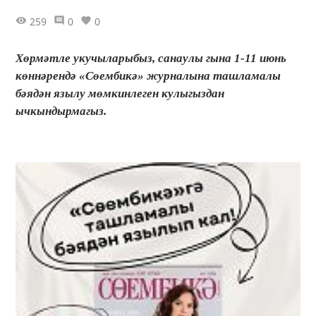
259
0
0
Хөрмәтле укучыларыбыз, санаулы гына 1-11 июнь
көннәрендә «Сөембикә» журналына ташламалы
бәядән язылу мөмкинлеген кулыгыздан
ычкындырмагыз.