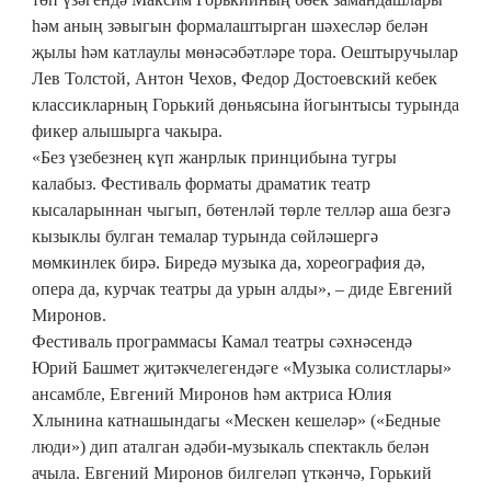
һәм аның зәвыгын формалаштырган шәхесләр белән
җылы һәм катлаулы мөнәсәбәтләре тора. Оештыручылар
Лев Толстой, Антон Чехов, Федор Достоевский кебек
классикларның Горький дөньясына йогынтысы турында
фикер алышырга чакыра.
«Без үзебезнең күп жанрлык принцибына тугры
калабыз. Фестиваль форматы драматик театр
кысаларыннан чыгып, бөтенләй төрле телләр аша безгә
кызыклы булган темалар турында сөйләшергә
мөмкинлек бирә. Биредә музыка да, хореография дә,
опера да, курчак театры да урын алды», – диде Евгений
Миронов.
Фестиваль программасы Камал театры сәхнәсендә
Юрий Башмет җитәкчелегендәге «Музыка солистлары»
ансамбле, Евгений Миронов һәм актриса Юлия
Хлынина катнашындагы «Мескен кешеләр» («Бедные
люди») дип аталган әдәби-музыкаль спектакль белән
ачыла. Евгений Миронов билгеләп үткәнчә, Горький