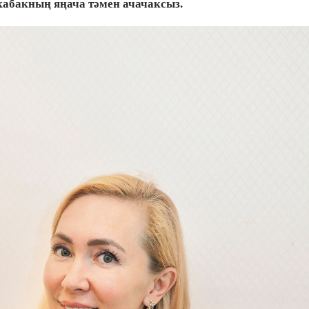
кабакның яңача тәмен ачачаксыз.