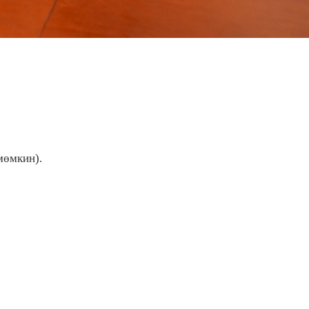
мөмкин).