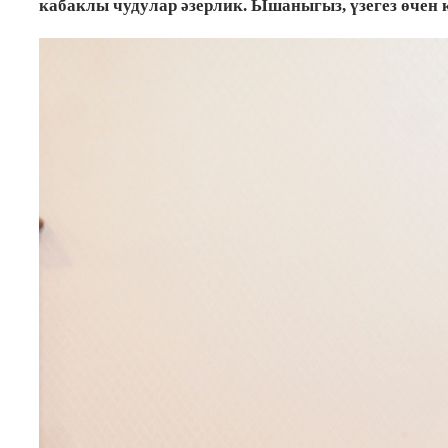
кабаклы чудулар әзерлик. Ышаныгыз, үзегез өчен 