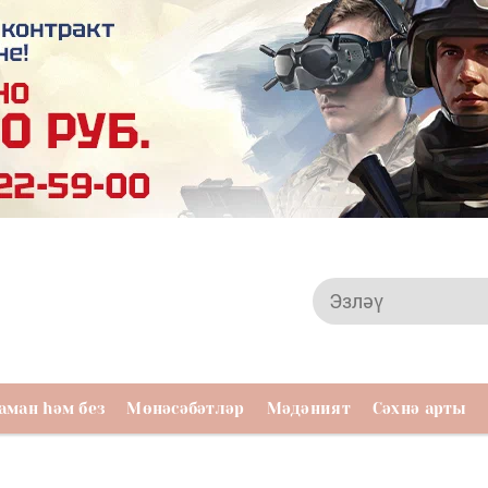
аман һәм без
Мөнәсәбәтләр
Мәдәният
Сәхнә арты