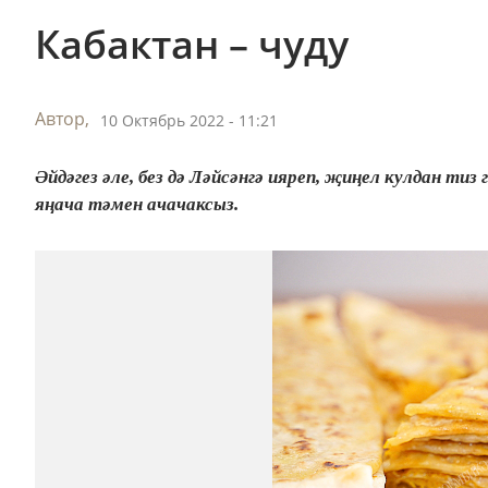
Кабактан – чуду
Автор,
10 Октябрь 2022 - 11:21
Әйдәгез әле, без дә Ләйсәнгә ияреп, җиңел кулдан тиз
яңача тәмен ачачаксыз.