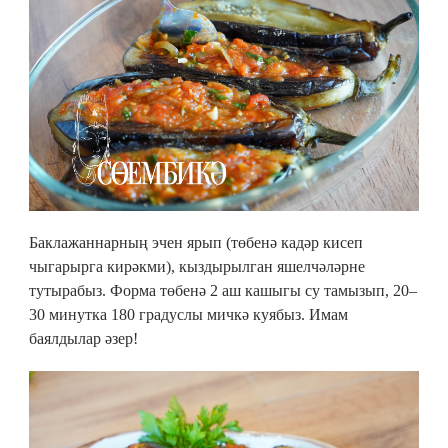
Баклажаннарның эчен ярып (төбенә кадәр кисеп
чыгарырга кирәкми), кыздырылган яшелчәләрне
тутырабыз. Форма төбенә 2 аш кашыгы су тамызып, 20–
30 минутка 180 градуслы мичкә куябыз. Имам
баялдылар әзер!