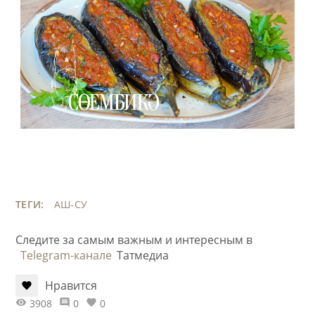
ТЕГИ:
АШ-СУ
Следите за самым важным и интересным в
Telegram-канале
Татмедиа
Нравится
3908
0
0