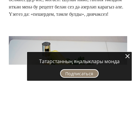
иткән менә бу рецепт белән сез дә әзерләп карагыз әле.
Үзегез дә: «пешердем, тәмле булды», диячәксез!
Татарстанның яңалыклары монда
Подписаться
Кирәк: