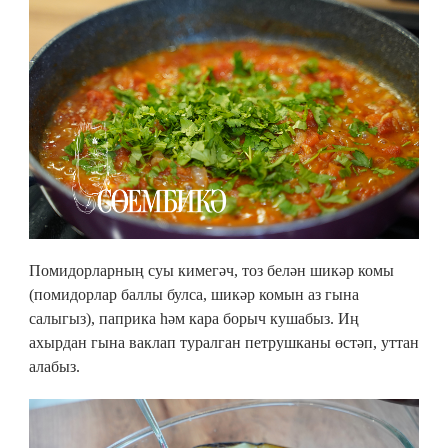
Помидорларның суы кимегәч, тоз белән шикәр комы
(помидорлар баллы булса, шикәр комын аз гына
салыгыз), паприка һәм кара борыч кушабыз. Иң
ахырдан гына ваклап туралган петрушканы өстәп, уттан
алабыз.