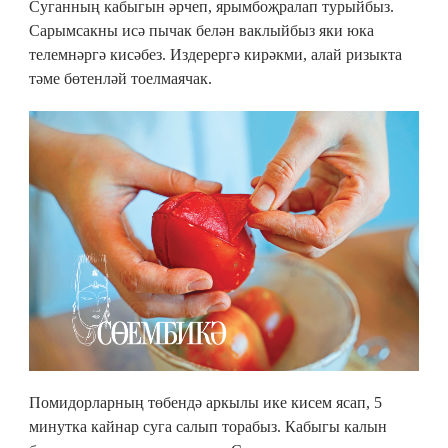
Суганның кабыгын әрчеп, ярымбоҗралап турыйбыз.
Сарымсакны исә пычак белән ваклыйбыз яки юка
телемнәргә кисәбез. Издерергә кирәкми, алай ризыкта
тәме бөтенләй тоелмаячак.
Помидорларның төбендә аркылы ике кисем ясап, 5
минутка кайнар суга салып торабыз. Кабыгы калын