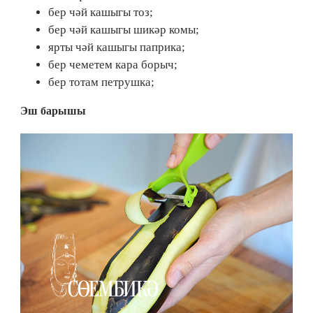
бер чәй кашыгы тоз;
бер чәй кашыгы шикәр комы;
ярты чәй кашыгы паприка;
бер чеметем кара борыч;
бер тотам петрушка;
Эш барышы