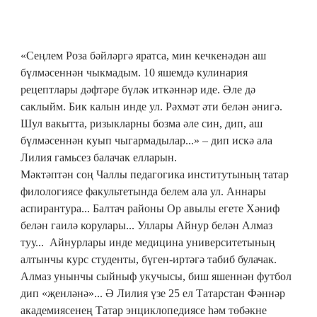
«Сеңлем Роза бәйләргә яратса, мин кечкенәдән аш
бүлмәсеннән чыкмадым. 10 яшемдә кулинария
рецептлары дәфтәре бүләк иткәннәр иде. Әле дә
саклыйм. Бик калын инде ул. Рәхмәт әти белән әнигә.
Шул вакытта, ризыкларны бозма әле син, дип, аш
бүлмәсеннән куып чыгармадылар...» – дип искә ала
Лилия гамьсез балачак елларын.
Мәктәптән соң Чаллы педагогика институтының татар
филологиясе факультетында белем ала ул. Аннары
аспирантура... Балтач районы Ор авылы егете Хәниф
белән гаилә корулары... Уллары Айнур белән Алмаз
туу... Айнурлары инде медицина университетының
алтынчы курс студенты, бүген-иртәгә табиб булачак.
Алмаз унынчы сыйныф укучысы, биш яшеннән футбол
дип «җенләнә»... Ә Лилия үзе 25 ел Татарстан Фәннәр
академиясенең Татар энциклопедиясе һәм төбәкне