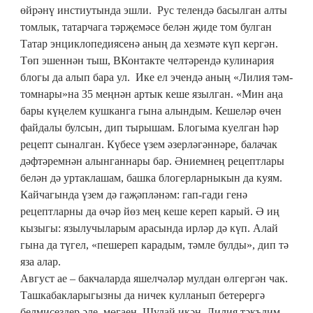
өйрәнү инстиутында эшли. Рус телендә басылган алты
томлык, татарчага тәрҗемәсе белән җиде том булган
Татар энциклопедиясенә аның да хезмәте күп кергән.
Төп эшеннән тыш, ВКонтакте челтәрендә кулинария
блогы да алып бара ул. Ике ел эчендә аның «Лилия тәм-
томнары»на 35 меңнән артык кеше язылган. «Мин аңа
бары күңелем кушканга гына алындым. Кешеләр өчен
файдалы булсын, дип тырышам. Блогыма куелган һәр
рецепт сыналган. Күбесе үзем әзерләгәннәре, балачак
дәфтәремнән алынганнары бар. Әниемнең рецептлары
белән дә уртаклашам, башка блогерларныкын да куям.
Кайчагында үзем дә гаҗәпләнәм: гап-гади генә
рецептларны да өчәр йөз мең кеше кереп карый. Ә иң
кызыгы: язылучыларым арасында ирләр дә күп. Алай
гына да түгел, «пешереп карадым, тәмле булды», дип тә
яза алар.
Август ае – бакчаларда яшелчәләр мулдан өлгергән чак.
Ташкабакларыгызны да ничек кулланып бетерергә
белмисездер әле, мөгаен. Шулай икән, Лилия тәкъдим