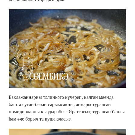
Баклажаннарны тәлинкәгә күчереп, калган маенда
башта суган белән сарымсакны, аннары туралган
помидорларны кыздырабыз. Яратсагыз, туралган баллы
һәм әче борыч та куша аласыз.