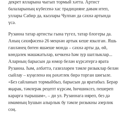
декрет ялларына чыгып тормый хәтта. Артист
балаларының күбесенә хас традицияне дәвам итеп,
уллары Сабир да, кызлары Чулпан да сәхнә артында
үсә.
Рузанна татар артисты гына түгел, татар блогеры да.
Аның сәхифәсенә 26 меңнән артык кеше язылган. Яшь
гаиләнең бөтен яшәеше монда – сәхнә арты да, өй,
көндәлек мәшәкатьләр, кечкенә һәм зур шатлыклар...
Аларның барысын да юмор белән күрсәтергә ярата
Рузанна. Һәм, әлбәттә, газизләрен тәмле ризыклар белән
сыйлау – күңеленә иң рәхәтлек бирә торган шөгыле.
«Без сайланып тормыйбыз, барысын да яратабыз. Берәр
яңарак, тәмлерәк рецепт күрсәм, һичшиксез, пешереп
карарга тырышам», – ди ул. Рузаннага ияреп, без дә
имамның һушын алырлык бу тәмле ризыкны әзерлик
соң.