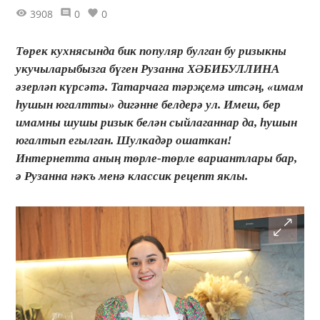
3908
0
0
Төрек кухнясында бик популяр булган бу ризыкны
укучыларыбызга бүген Рузанна ХӘБИБУЛЛИНА
әзерләп күрсәтә. Татарчага тәрҗемә итсәң, «имам
һушын югалтты» дигәнне белдерә ул. Имеш, бер
имамны шушы ризык белән сыйлаганнар да, һушын
югалтып егылган. Шулкадәр ошаткан!
Интернетта аның төрле-төрле вариантлары бар,
ә Рузанна нәкъ менә классик рецепт яклы.