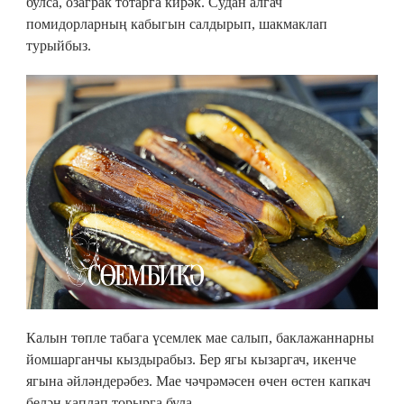
булса, озаграк тотарга кирәк. Судан алгач
помидорларның кабыгын салдырып, шакмаклап
турыйбыз.
Калын төпле табага үсемлек мае салып, баклажаннарны
йомшарганчы кыздырабыз. Бер ягы кызаргач, икенче
ягына әйләндерәбез. Мае чәчрәмәсен өчен өстен капкач
белән каплап торырга була.