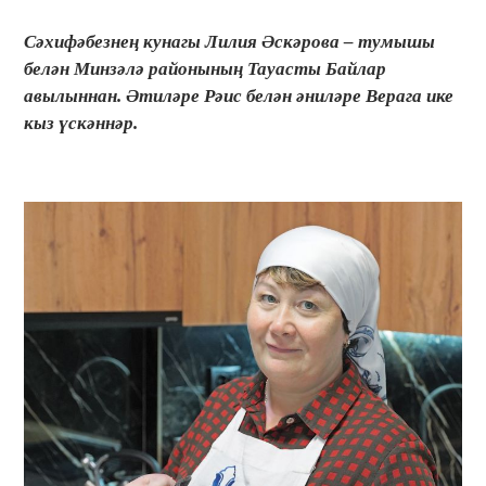
Сәхифәбезнең кунагы Лилия Әскәрова – тумышы
белән Минзәлә районының Тауасты Байлар
авылыннан. Әтиләре Рәис белән әниләре Верага ике
кыз үскәннәр.