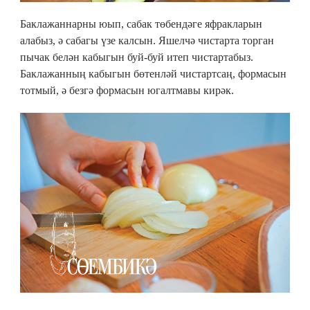
Баклажаннарны юып, сабак төбендәге яфракларын
алабыз, ә сабагы үзе калсын. Яшелчә чистарта торган
пычак белән кабыгын буй-буй итеп чистартабыз.
Баклажанның кабыгын бөтенләй чистартсаң, формасын
тотмый, ә безгә формасын югалтмавы кирәк.