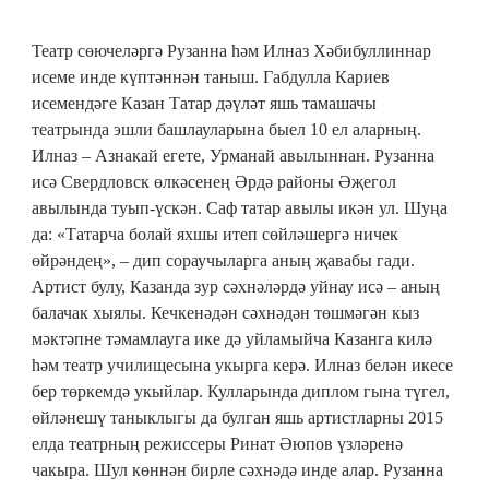
Театр сөючеләргә Рузанна һәм Илназ Хәбибуллиннар
исеме инде күптәннән таныш. Габдулла Кариев
исемендәге Казан Татар дәүләт яшь тамашачы
театрында эшли башлауларына быел 10 ел аларның.
Илназ – Азнакай егете, Урманай авылыннан. Рузанна
исә Свердловск өлкәсенең Әрдә районы Әҗегол
авылында туып-үскән. Саф татар авылы икән ул. Шуңа
да: «Татарча болай яхшы итеп сөйләшергә ничек
өйрәндең», – дип сораучыларга аның җавабы гади.
Артист булу, Казанда зур сәхнәләрдә уйнау исә – аның
балачак хыялы. Кечкенәдән сәхнәдән төшмәгән кыз
мәктәпне тәмамлауга ике дә уйламыйча Казанга килә
һәм театр училищесына укырга керә. Илназ белән икесе
бер төркемдә укыйлар. Кулларында диплом гына түгел,
өйләнешү таныклыгы да булган яшь артистларны 2015
елда театрның режиссеры Ринат Әюпов үзләренә
чакыра. Шул көннән бирле сәхнәдә инде алар. Рузанна