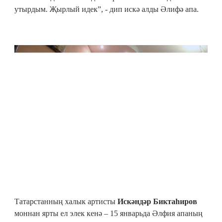
утырдым. Җырлый идек”, - дип искә алды Әлифә апа.
Татарстанның халык артисты
Искәндәр Биктаһиров
моннан ярты ел элек кенә – 15 январьда Әлфия апаның