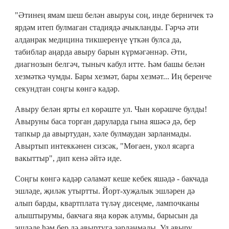
"Әтинең ямам шеш белән авыруы соң, инде берничек тә
ярдәм итеп булмаган стадиядә ачыкланды. Гәрчә әти
алданрак медицина тикшеренүе үткән булса да,
табиблар аңарда авыру барын күрмәгәннәр. Әти,
диагнозын белгәч, тыныч кабул итте. Һәм башы белән
хезмәткә чумды. Бары хезмәт, бары хезмәт... Иң беренче
секундтан соңгы көнгә кадәр.
Авыру белән ярты ел көрәште ул. Чын көрәшче булды!
Авыруны баса торган даруларда гына яшәсә дә, бер
тапкыр да авыртудан, хәле булмаудан зарланмады.
Авыртып интеккәнен сизсәк, "Мөгаен, укол ясарга
вакыттыр", дип кенә әйтә иде.
Соңгы көнгә кадәр сәламәт кеше кебек яшәдә - бакчада
эшләде, җиләк утыртты. Йорт-хуҗалык эшләрен дә
алып барды, квартплата түләү дисеңме, лампочканы
алыштырумы, бакчага яңа көрәк алумы, барысын да
эшләде һәм бер дә авыртуга зарланмады. Ул авыру