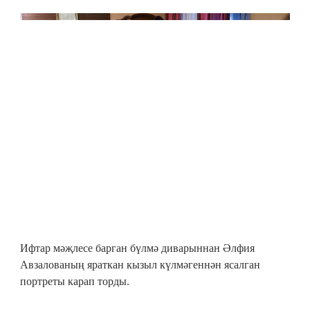
Ифтар мәҗлесе барган бүлмә диварыннан Әлфия
Авзалованың яраткан кызыл күлмәгеннән ясалган
портреты карап торды.