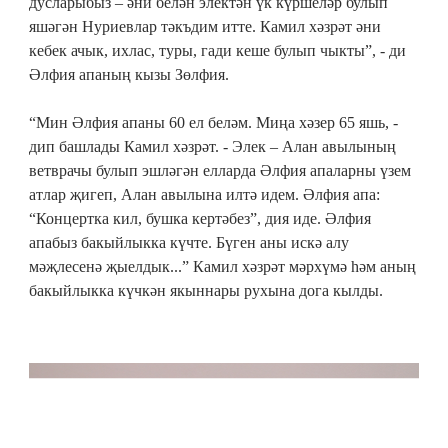
дусларыбыз – әни белән электән үк күршеләр булып
яшәгән Нуриевлар тәкъдим итте. Камил хәзрәт әни
кебек ачык, ихлас, туры, гади кеше булып чыкты”, - ди
Әлфия апаның кызы Зөлфия.
“Мин Әлфия апаны 60 ел беләм. Миңа хәзер 65 яшь, -
дип башлады Камил хәзрәт. - Элек – Алан авылының
ветврачы булып эшләгән елларда Әлфия апаларны үзем
атлар җигеп, Алан авылына илтә идем. Әлфия апа:
“Концертка кил, бушка кертәбез”, дия иде. Әлфия
апабыз бакыйлыкка күчте. Бүген аны искә алу
мәҗлесенә җыелдык...” Камил хәзрәт мәрхүмә һәм аның
бакыйлыкка күчкән якыннары рухына дога кылды.