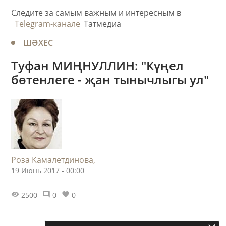
Следите за самым важным и интересным в
Telegram-канале
Татмедиа
ШӘХЕС
Туфан МИҢНУЛЛИН: "Күңел
бөтенлеге - җан тынычлыгы ул"
Роза Камалетдинова,
19 Июнь 2017 - 00:00
2500
0
0