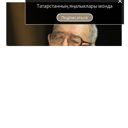
Татарстанның яңалыклары монда
Подписаться
Туфан Миңнуллин республикабызның президенты
да, академиклар да, гап-гади укучылар да бердәй
ярата торган драматург, язучы, күренекле дәүләт
һәм җәмәгать эшлеклесе дисәм, дөреслеккә