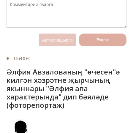
Авторлашырга
Язарга
ШӘХЕС
Әлфия Авзалованың "өчесен"ә
килгән хәзрәтне җырчының
якыннары "Әлфия апа
характерында" дип бәяләде
(фоторепортаж)