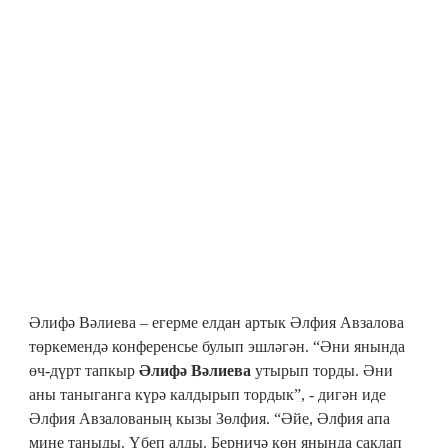
Әлифә Вәлиева – егерме елдан артык Әлфия Авзалова
төркемендә конференсье булып эшләгән. “Әни янында
өч-дүрт тапкыр
Әлифә Вәлиева
утырып торды. Әни
аны таныганга күрә калдырып тордык”, - дигән иде
Әлфия Авзалованың кызы Зөлфия. “Әйе, Әлфия апа
мине таныды. Үбеп алды. Берничә көн янында саклап