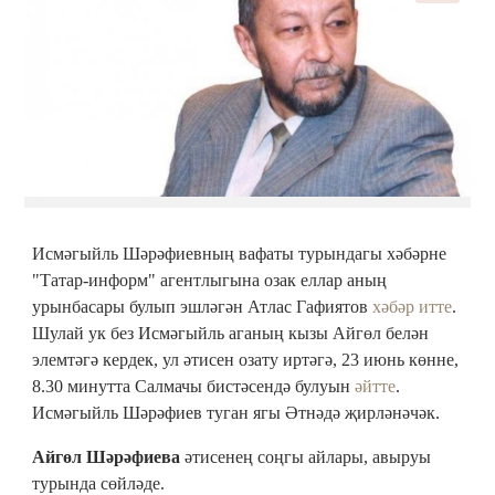
Исмәгыйль Шәрәфиевның вафаты турындагы хәбәрне
"Татар-информ" агентлыгына озак еллар аның
урынбасары булып эшләгән Атлас Гафиятов
хәбәр итте
.
Шулай ук без Исмәгыйль аганың кызы Айгөл белән
элемтәгә кердек, ул әтисен озату иртәгә, 23 июнь көнне,
8.30 минутта Салмачы бистәсендә булуын
әйтте
.
Исмәгыйль Шәрәфиев туган ягы Әтнәдә җирләнәчәк.
Айгөл Шәрәфиева
әтисенең соңгы айлары, авыруы
турында сөйләде.