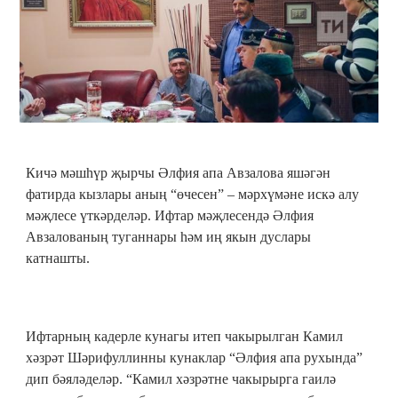
Кичә мәшһүр җырчы Әлфия апа Авзалова яшәгән
фатирда кызлары аның “өчесен” – мәрхүмәне искә алу
мәҗлесе үткәрделәр. Ифтар мәҗлесендә Әлфия
Авзалованың туганнары һәм иң якын дуслары
катнашты.
Ифтарның кадерле кунагы итеп чакырылган Камил
хәзрәт Шәрифуллинны кунаклар “Әлфия апа рухында”
дип бәяләделәр. “Камил хәзрәтне чакырырга гаилә