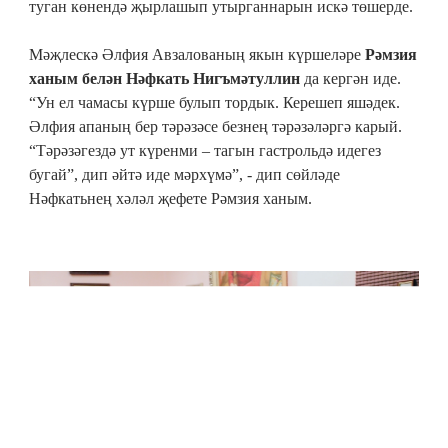
туган көнендә җырлашып утырганнарын искә төшерде.
Мәҗлескә Әлфия Авзалованың якын күршеләре
Рәмзия
ханым белән Нәфкать Нигъмәтуллин
да кергән иде.
“Ун ел чамасы күрше булып тордык. Керешеп яшәдек.
Әлфия апаның бер тәрәзәсе безнең тәрәзәләргә карый.
“Тәрәзәгездә ут күренми – тагын гастрольдә идегез
бугай”, дип әйтә иде мәрхүмә”, - дип сөйләде
Нәфкатьнең хәләл җефете Рәмзия ханым.