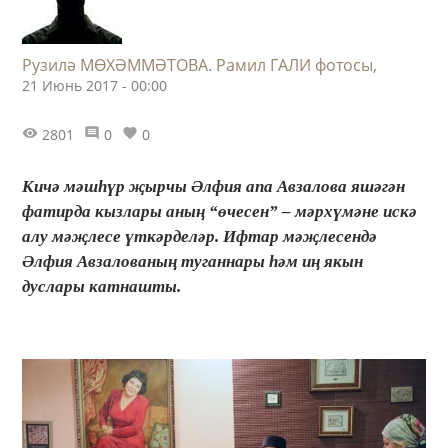
Рузилә МӨХӘММӘТОВА. Рамил ГАЛИ фотосы,
21 Июнь 2017 - 00:00
2801
0
0
Кичә мәшһүр җырчы Әлфия апа Авзалова яшәгән
фатирда кызлары аның “өчесен” – мәрхүмәне искә
алу мәҗлесе үткәрделәр. Ифтар мәҗлесендә
Әлфия Авзалованың туганнары һәм иң якын
дуслары катнашты.