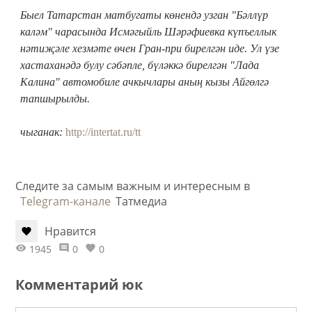
Быел Татарстан матбугаты көнендә узган "Бәллүр
каләм" чарасында Исмәгыйль Шәрәфиевка күпъеллык
нәтиҗәле хезмәте өчен Гран-при бирелгән иде. Ул үзе
хастаханәдә булу сәбәпле, бүләккә бирелгән "Лада
Калина" автомобиле ачкычлары аның кызы Айгөлгә
тапшырылды.
чыганак:
http://intertat.ru/tt
Следите за самым важным и интересным в
Telegram-канале
Татмедиа
Нравится
1945
0
0
Комментарий юк