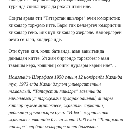
турында сөйләшергә дә рөхсәт итми иде.
Соңгы арада әти "Татарстан яшьләре" өчен юмористик
хикәяләр тәрҗемә итте. Бары тик көлдергеч юмористик
хикәяләр генә. Бик күп хикәяләр әзерләде. Кайберләрен
безгә сөйләп, көлдерә иде.
Әти бүген кич, кояш батканда, азан вакытында
дөньядан китте. Ул җан биргәндә тәрәзәбезгә азан
тавышы керә, кояшның соңгы нурлары карый иде"...
Исмәгыйль Шәрәфиев 1950 елның 12 ноябрендә Казанда
туа, 1973 елда Казан дәүләт университетын
тәмамлый. “Татарстан яшьләре” газетында
эшчәнлеген ул тәрҗемәче буларак башлый, аннары
хатлар бүлеге җитәкчесе, җаваплы сәркатип,
редактор урынбасары була. “Идел” журналының
җаваплы сәркатибе булып эшли. 1990 елда “Татарстан
яшьләре”нең баш мөхәррире итеп билгеләнә.