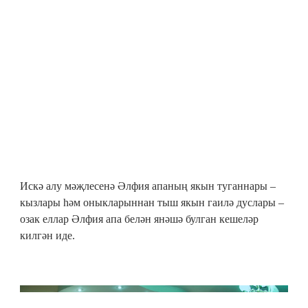
Искә алу мәҗлесенә Әлфия апаның якын туганнары –
кызлары һәм оныкларыннан тыш якын гаилә дуслары –
озак еллар Әлфия апа белән янәшә булган кешеләр
килгән иде.