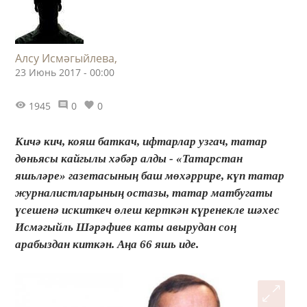
Алсу Исмәгыйлева,
23 Июнь 2017 - 00:00
1945
0
0
Кичә кич, кояш баткач, ифтарлар узгач, татар
дөньясы кайгылы хәбәр алды - «Татарстан
яшьләре» газетасының баш мөхәррире, күп татар
журналистларының остазы, татар матбугаты
үсешенә искиткеч өлеш керткән күренекле шәхес
Исмәгыйль Шәрәфиев каты авырудан соң
арабыздан киткән. Аңа 66 яшь иде.