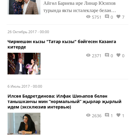
Айгөл Бариева ире Линар Юсипов
турында якты истәлекләре белән
5751
0
7
уртаклашты.
26 Октябрь 2017 - 00:00
Чирмешән кызы "Татар кызы" бәйгесен Казанга
китерде
2371
0
0
6 Июль 2017 - 00:00
Илсөя Бәдретдинова: Илфак Шиһапов белән
танышканчы мин “нормальный” җырлар җырлый
идем (эксклюзив интервью)
2636
1
1