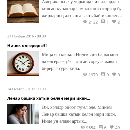
Американы ачу чорында чит илләрдән
килгән кунаклар һәм колонизаторлар бу
җирләрнең алтынга гаять бай икәнлеген
2122
1
2
ачыклаганнар. Шушы алтынга ия булу
өчен, алар җирле халык —
21 Ноябрь 2016 - 00:00
индеецларны — алдап, алардагы
алтынга алмашка арзанлы пыяладан
Ничек өлгерергә?!
ясалган төймәләр тәкъдим итә торган
Миңа еш кына: «Ничек син барысына
булганнар.
да өлгерәсең?» – дигән сорауга җавап
бирергә туры килә.
1979
0
0
24 Октябрь 2016 - 00:00
Ленар башка хатын белән йөри икән...
Әй, хәлләр әйбәт түгел әле. Минем
Ленар башка хатын белән йөри икән.
Инде ун елдан артык...
9354
6
49