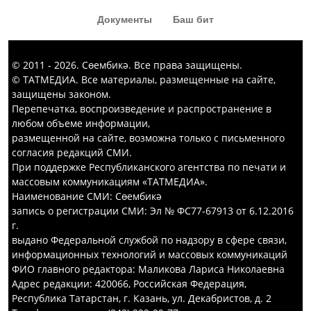
Документы
Баш бит
© 2011 - 2026. Сөембикә. Все права защищены.
© ТАТМЕДИА. Все материалы, размещенные на сайте,
защищены законом.
Перепечатка, воспроизведение и распространение в
любом объеме информации,
размещенной на сайте, возможна только с письменного
согласия редакций СМИ.
При поддержке Республиканского агентства по печати и
массовым коммуникациям «ТАТМЕДИА».
Наименование СМИ: Сөембикә
запись о регистрации СМИ: Эл № ФС77-67913 от 6.12.2016
г.
выдано Федеральной службой по надзору в сфере связи,
информационных технологий и массовых коммуникаций
ФИО главного редактора: Маликова Лариса Николаевна
Адрес редакции: 420066, Российская Федерация,
Республика Татарстан, г. Казань, ул. Декабристов, д. 2