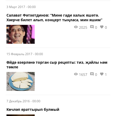
чыкты.
3 Март 2017 - 00:00
Салават Фәтхетдинов: “Мине гади халык яшәтә.
Хәерче билет алып, концерт тыңласа, мин яшим”
2025
0
0
15 Февраль 2017 - 00:00
Өйдә әзерләнә торган сыр рецепты: тиз, җайлы һәм
тәмле
1657
0
1
7 Декабрь 2016 - 00:00
Көчләп яраттырып булмый