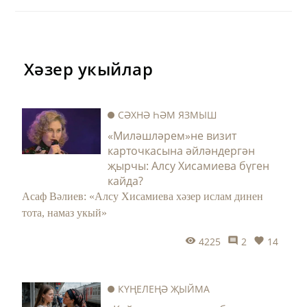
Хәзер укыйлар
СӘХНӘ ҺӘМ ЯЗМЫШ
«Миләшләрем»не визит
карточкасына әйләндергән
җырчы: Алсу Хисамиева бүген
кайда?
Асаф Вәлиев: «Алсу Хисамиева хәзер ислам динен
тота, намаз укый»
4225
2
14
КҮҢЕЛЕҢӘ ҖЫЙМА