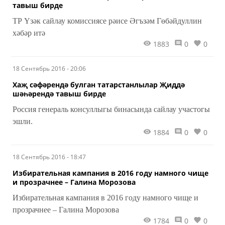
тавыш бирде
ТР Үзәк сайлау комиссиясе рәисе Әгъзәм Гөбәйдуллин
хәбәр итә
1883
0
0
18 Сентябрь 2016 - 20:06
Хаҗ сәфәрендә булган татарстанлылар Җиддә
шәһәрендә тавыш бирде
Россия генераль консуллыгы бинасында сайлау участогы
эшли.
1884
0
0
18 Сентябрь 2016 - 18:47
Избирательная кампания в 2016 году намного чище
и прозрачнее – Галина Морозова
Избирательная кампания в 2016 году намного чище и
прозрачнее – Галина Морозова
1784
0
0