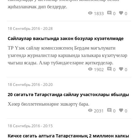
җиһазланачак дип белдерде.
1833
0
0
18 Сентябрь 2016 - 20:28
Сайлаулар вакытында закон бозулар күзәтелмәде
ТР Үзәк сайлау комиссиясенең Бердәм мәгълүмати
үзәгендә журналистлар каршында халыкара күзәтүчеләр
чыгыш ясады. Алар түбәндәгеләрне җиткерделәр.
1902
0
0
18 Сентябрь 2016 - 20:20
20 сәгатьтә Татарстанда сайлау участоклары ябылды
Хәзер бюллетеньннәрне эшкәртү бара.
2031
0
0
18 Сентябрь 2016 - 20:15
Кичке сәгать алтыга Татарстанның 2 миллион халкы