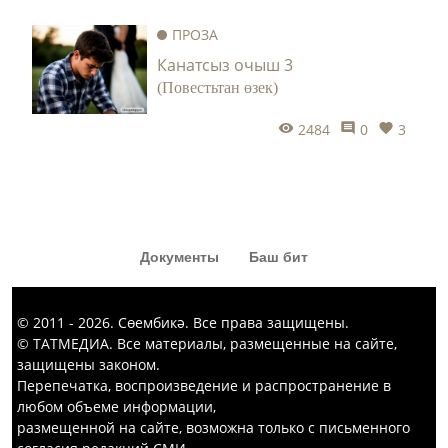
«Капка төбе» тамашасыннан да
ПРОЗА
кызык комедия күргәннәр диярсең!
Канатсыз очыш 3
(Повестьтан өзек)
2484
0
3
Документы
Баш бит
© 2011 - 2026. Сөембикә. Все права защищены.
© ТАТМЕДИА. Все материалы, размещенные на сайте,
защищены законом.
Перепечатка, воспроизведение и распространение в
любом объеме информации,
размещенной на сайте, возможна только с письменного