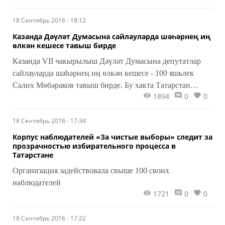
18 Сентябрь 2016 - 18:12
Казанда Дәүләт Думасына сайлауларда шәһәрнең иң
өлкән кешесе тавыш бирде
Казанда VII чакырылыш Дәүләт Думасына депутатлар
сайлауларда шәһәрнең иң өлкән кешесе - 100 яшьлек
Салих Мөбәраков тавыш бирде. Бу хакта Татарстан
1894
0
0
Республикасы Үзәк сайлау комиссиясе Мәгълүмат үзәге
хәбәр итә.
18 Сентябрь 2016 - 17:34
Корпус наблюдателей «За чистые выборы» следит за
прозрачностью избирательного процесса в
Татарстане
Организация задействовала свыше 100 своих
наблюдателей
1721
0
0
18 Сентябрь 2016 - 17:22