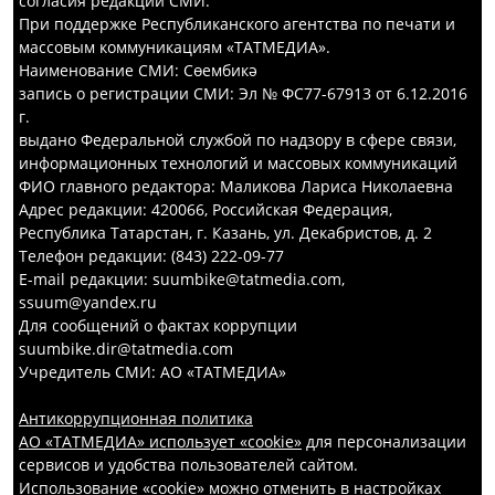
согласия редакций СМИ.
При поддержке Республиканского агентства по печати и
массовым коммуникациям «ТАТМЕДИА».
Наименование СМИ: Сөембикә
запись о регистрации СМИ: Эл № ФС77-67913 от 6.12.2016
г.
выдано Федеральной службой по надзору в сфере связи,
информационных технологий и массовых коммуникаций
ФИО главного редактора: Маликова Лариса Николаевна
Адрес редакции: 420066, Российская Федерация,
Республика Татарстан, г. Казань, ул. Декабристов, д. 2
Телефон редакции: (843) 222-09-77
E-mail редакции: suumbike@tatmedia.com,
ssuum@yandex.ru
Для сообщений о фактах коррупции
suumbike.dir@tatmedia.com
Учредитель СМИ: АО «ТАТМЕДИА»
Антикоррупционная политика
АО «ТАТМЕДИА» использует «cookie»
для персонализации
сервисов и удобства пользователей сайтом.
Использование «cookie» можно отменить в настройках