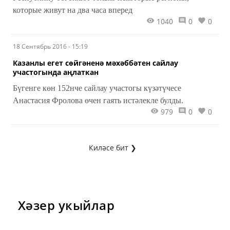
которые живут на два часа вперед
1040
0
0
18 Сентябрь 2016 - 15:19
Казанлы егет сөйгәненә мәхәббәтен сайлау
участогында аңлаткан
Бүгенге көн 152нче сайлау участогы күзәтүчесе
Анастасия Фролова өчен гаять истәлекле булды.
979
0
0
Киләсе бит ❯
Хәзер укыйлар