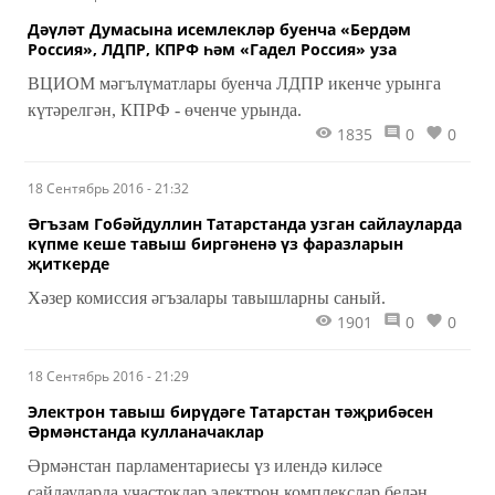
Дәүләт Думасына исемлекләр буенча «Бердәм
Россия», ЛДПР, КПРФ һәм «Гадел Россия» уза
ВЦИОМ мәгълүматлары буенча ЛДПР икенче урынга
күтәрелгән, КПРФ - өченче урында.
1835
0
0
18 Сентябрь 2016 - 21:32
Әгъзам Гобәйдуллин Татарстанда узган сайлауларда
күпме кеше тавыш биргәненә үз фаразларын
җиткерде
Хәзер комиссия әгъзалары тавышларны саный.
1901
0
0
18 Сентябрь 2016 - 21:29
Электрон тавыш бирүдәге Татарстан тәҗрибәсен
Әрмәнстанда кулланачаклар
Әрмәнстан парламентариесы үз илендә киләсе
сайлауларда участоклар электрон комплекслар белән