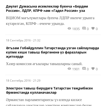
Дәүләт Думасына исемлекләр буенча «Бердәм
Россия», ЛДПР, КПРФ һәм «Гадел Россия» уза
ВЦИОМ мәгълүматлары буенча ЛДПР икенче урынга
күтәрелгән, КПРФ - өченче урында.
1835
0
0
18 Сентябрь 2016 - 21:32
Әгъзам Гобәйдуллин Татарстанда узган сайлауларда
күпме кеше тавыш биргәненә үз фаразларын
җиткерде
Хәзер комиссия әгъзалары тавышларны саный.
1901
0
0
18 Сентябрь 2016 - 21:29
Электрон тавыш бирүдәге Татарстан тәҗрибәсен
Әрмәнстанда кулланачаклар
Әрмәнстан парламентариесы үз илендә киләсе
сайлауларда участоклар электрон комплекслар белән