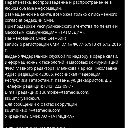
Перепечатка, воспроизведение и распространение в
любом объеме информации,
размещенной на сайте, возможна только с письменного
согласия редакций СМИ.
При поддержке Республиканского агентства по печати и
массовым коммуникациям «ТАТМЕДИА».
Наименование СМИ: Сөембикә
запись о регистрации СМИ: Эл № ФС77-67913 от 6.12.2016
г.
выдано Федеральной службой по надзору в сфере связи,
информационных технологий и массовых коммуникаций
ФИО главного редактора: Маликова Лариса Николаевна
Адрес редакции: 420066, Российская Федерация,
Республика Татарстан, г. Казань, ул. Декабристов, д. 2
Телефон редакции: (843) 222-09-77
E-mail редакции: suumbike@tatmedia.com,
ssuum@yandex.ru
Для сообщений о фактах коррупции
suumbike.dir@tatmedia.com
Учредитель СМИ: АО «ТАТМЕДИА»