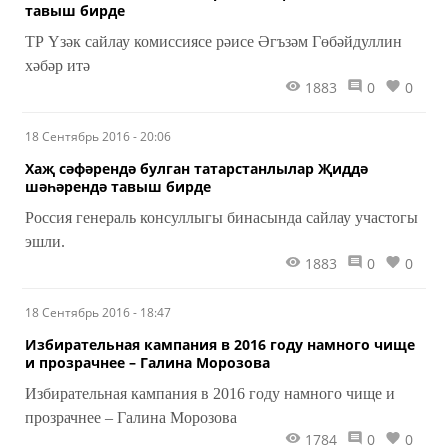
тавыш бирде
ТР Үзәк сайлау комиссиясе рәисе Әгъзәм Гөбәйдуллин
хәбәр итә
1883
0
0
18 Сентябрь 2016 - 20:06
Хаҗ сәфәрендә булган татарстанлылар Җиддә
шәһәрендә тавыш бирде
Россия генераль консуллыгы бинасында сайлау участогы
эшли.
1883
0
0
18 Сентябрь 2016 - 18:47
Избирательная кампания в 2016 году намного чище
и прозрачнее – Галина Морозова
Избирательная кампания в 2016 году намного чище и
прозрачнее – Галина Морозова
1784
0
0