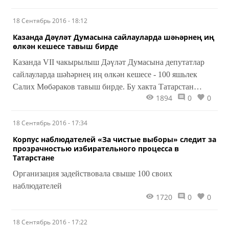
18 Сентябрь 2016 - 18:12
Казанда Дәүләт Думасына сайлауларда шәһәрнең иң
өлкән кешесе тавыш бирде
Казанда VII чакырылыш Дәүләт Думасына депутатлар
сайлауларда шәһәрнең иң өлкән кешесе - 100 яшьлек
Салих Мөбәраков тавыш бирде. Бу хакта Татарстан
1894
0
0
Республикасы Үзәк сайлау комиссиясе Мәгълүмат үзәге
хәбәр итә.
18 Сентябрь 2016 - 17:34
Корпус наблюдателей «За чистые выборы» следит за
прозрачностью избирательного процесса в
Татарстане
Организация задействовала свыше 100 своих
наблюдателей
1720
0
0
18 Сентябрь 2016 - 17:22