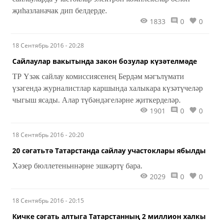
җиһазланачак дип белдерде.
1833
0
0
18 Сентябрь 2016 - 20:28
Сайлаулар вакытында закон бозулар күзәтелмәде
ТР Үзәк сайлау комиссиясенең Бердәм мәгълүмати
үзәгендә журналистлар каршында халыкара күзәтүчеләр
чыгыш ясады. Алар түбәндәгеләрне җиткерделәр.
1901
0
0
18 Сентябрь 2016 - 20:20
20 сәгатьтә Татарстанда сайлау участоклары ябылды
Хәзер бюллетеньннәрне эшкәртү бара.
2029
0
0
18 Сентябрь 2016 - 20:15
Кичке сәгать алтыга Татарстанның 2 миллион халкы