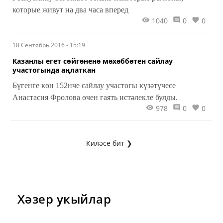
которые живут на два часа вперед
1040
0
0
18 Сентябрь 2016 - 15:19
Казанлы егет сөйгәненә мәхәббәтен сайлау
участогында аңлаткан
Бүгенге көн 152нче сайлау участогы күзәтүчесе
Анастасия Фролова өчен гаять истәлекле булды.
978
0
0
Киләсе бит ❯
Хәзер укыйлар