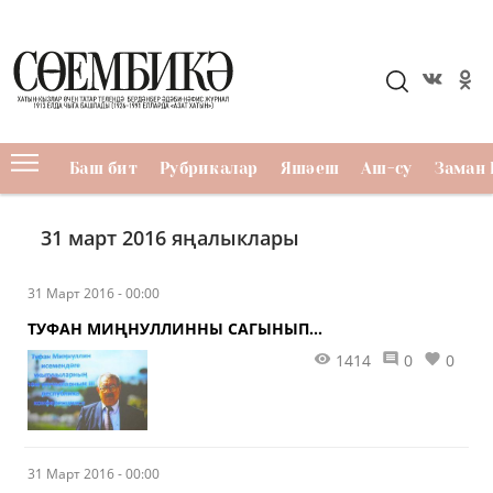
Баш бит
Рубрикалар
Яшәеш
Аш-су
Заман 
31 март 2016 яңалыклары
31 Март 2016 - 00:00
ТУФАН МИҢНУЛЛИННЫ САГЫНЫП...
1414
0
0
31 Март 2016 - 00:00