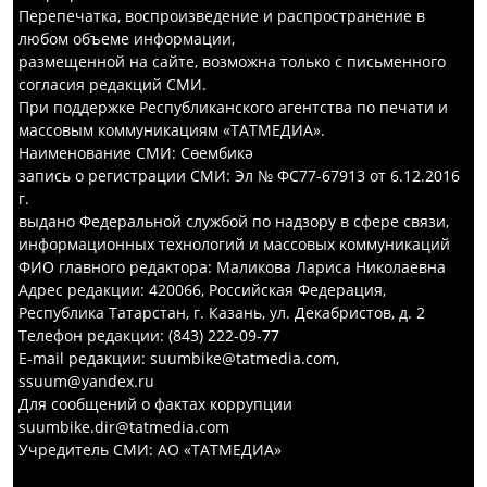
Перепечатка, воспроизведение и распространение в
любом объеме информации,
размещенной на сайте, возможна только с письменного
согласия редакций СМИ.
При поддержке Республиканского агентства по печати и
массовым коммуникациям «ТАТМЕДИА».
Наименование СМИ: Сөембикә
запись о регистрации СМИ: Эл № ФС77-67913 от 6.12.2016
г.
выдано Федеральной службой по надзору в сфере связи,
информационных технологий и массовых коммуникаций
ФИО главного редактора: Маликова Лариса Николаевна
Адрес редакции: 420066, Российская Федерация,
Республика Татарстан, г. Казань, ул. Декабристов, д. 2
Телефон редакции: (843) 222-09-77
E-mail редакции: suumbike@tatmedia.com,
ssuum@yandex.ru
Для сообщений о фактах коррупции
suumbike.dir@tatmedia.com
Учредитель СМИ: АО «ТАТМЕДИА»