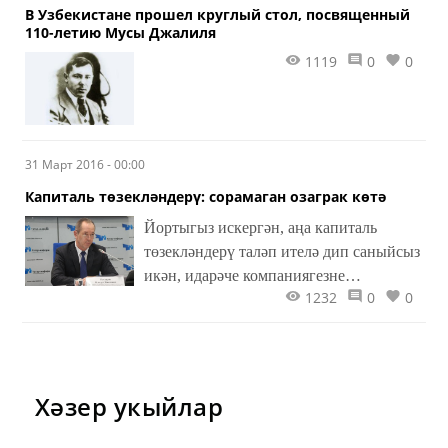
В Узбекистане прошел круглый стол, посвященный
110-летию Мусы Джалиля
1119
0
0
31 Март 2016 - 00:00
Капиталь төзекләндерү: сорамаган озаграк көтә
Йортыгыз искергән, аңа капиталь
төзекләндерү таләп ителә дип саныйсыз
икән, идарәче компаниягезне
1232
0
0
шикаятьләргә күмегез. Һәр кеше шул
рәвешле үз яшәү шартларын
яхшыртуны тизләтә ала.
Хәзер укыйлар