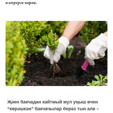
өлгерергә кирәк.
Җәен бакчадан кайтмый мул уңыш өчен
“көрәшкән” бакчачылар бераз тын ала –