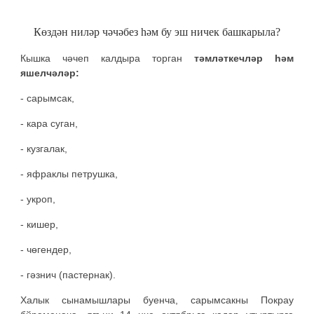
Көздән ниләр чәчәбез һәм бу эш ничек башкарыла?
Кышка чәчеп калдыра торган
тәмләткечләр һәм
яшелчәләр:
- сарымсак,
- кара суган,
- кузгалак,
- яфраклы петрушка,
- укроп,
- кишер,
- чөгендер,
- гәзнич (пастернак).
Халык сынамышлары буенча, сарымсакны Покрау