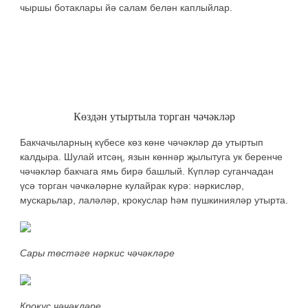
чыршы ботаклары йә салам белән каплыйлар.
Көздән утыртыла торган чәчәкләр
Бакчачыларның күбесе көз көне чәчәкләр дә утыртып
калдыра. Шулай итсәң, язын көннәр җылытуга ук беренче
чәчәкләр бакчага ямь бирә башлый. Күпләр суганчадан
үсә торган чәчкәләрне кулайрак күрә: нәркисләр,
мускарьлар, лаләләр, крокуслар һәм пушкинияләр утырта.
Сары төстәге нәркис чәчәкләре
Крокус чәчәкләре