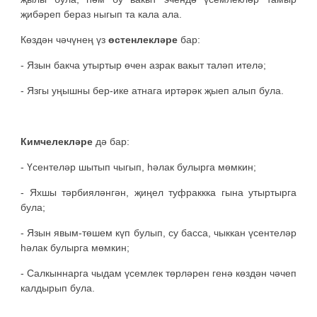
җибәреп бераз ныгып та кала ала.
Көздән чәчүнең үз
өстенлекләре
бар:
- Язын бакча утыртыр өчен азрак вакыт таләп ителә;
- Язгы уңышны бер-ике атнага иртәрәк җыеп алып була.
Кимчелекләре
дә бар:
- Үсентеләр шытып чыгып, һәлак булырга мөмкин;
- Яхшы тәрбияләнгән, җиңел туфраккка гына утыртырга
була;
- Язын явым-төшем күп булып, су басса, чыккан үсентеләр
һәлак булырга мөмкин;
- Салкыннарга чыдам үсемлек төрләрен генә көздән чәчеп
калдырып була.