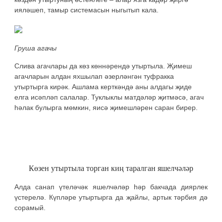
ияләшеп, тамыр системасын ныгытып кала.
Груша агачы
Слива агачлары да көз көннәрендә утыртыла. Җимеш
агачларын алдан яхшылап әзерләнгән туфракка
утыртырга кирәк. Ашлама керткәндә аны алдагы җиде
елга исәпләп салалар. Туклыклы матдәләр җитмәсә, агач
һәлак булырга мөмкин, яисә җимешләрен саран бирер.
Көзен утыртыла торган киң таралган яшелчәләр
Алда санап үтеләчәк яшелчәләр һәр бакчада диярлек
үстерелә. Күпләре утыртырга да җайлы, артык тәрбия дә
сорамый.