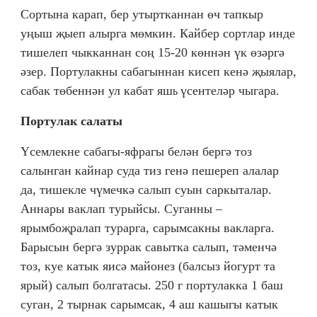
Сортына карап, бер утыртканнан өч тапкыр
уңыш җыеп алырга мөмкин. Кайбер сортлар инде
тишелеп чыкканнан соң 15-20 көннән үк өзәргә
әзер. Портулакны сабагыннан кисеп кенә җыялар,
сабак төбеннән ул кабат яш
үсентеләр чыгара.
ь
Портулак салаты
Үсемлекне сабагы-яфрагы белән бергә тоз
салынган кайнар суда тиз генә пешереп алалар
да, тишекле чүмечкә салып суын саркыталар.
Аннары ваклап турыйсы. Суганны –
ярымбоҗралап турарга, сарымсакны вакларга.
Барысын бергә зуррак савытка салып, тәменчә
тоз, куе катык яисә майонез (балсыз йогурт та
ярый) салып болгатасы. 250 г портулакка 1 баш
суган, 2 тырнак сарымсак, 4 аш кашыгы катык