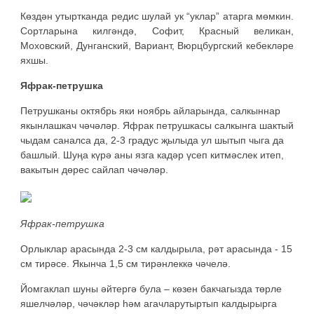
Көздән утыртканда редис шулай ук “уклар” атарга мөмкин.
Сортларына килгәндә, Софит, Красный великан,
Моховский, Дунганский, Вариант, Вюрцбургский кебекләре
яхшы.
Яфрак-петрушка
Петрушканы октябрь яки ноябрь айларында, салкыннар
якынлашкач чәчәләр. Яфрак петрушкасы салкынга шактый
чыдам саналса да, 2-3 градус җылыда ул шытып чыга да
башлый. Шуңа күрә аны язга кадәр үсеп китмәслек итеп,
вакытын дөрес сайлап чәчәләр.
Яфрак-петрушка
Орлыклар арасында 2-3 см калдырыла, рәт арасында - 15
см тирәсе. Якынча 1,5 см тирәнлеккә чәчелә.
Йомгаклап шуны әйтергә була – көзен бакчагызда төрле
яшелчәләр, чәчәкләр һәм агачларутыртып калдырырга