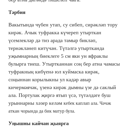
Тәрбия
Вакытында чүбен утап, су сибеп, сирәкләп тору
кирәк. Ачык туфракка күчереп утырткан
үсемлекләр дә тиз арада тамыр бикләп,
тернәкләнеп китүчән. Түтәлгә утыртканда
уҗымнарның биеклеге 5 см яки ун яфраклы
булырга тиеш. Утыртканнан соң бер атна чамасы
туфракның кибүенә юл куймаска кирәк,
соңыннан корылыкны ул кадәр авыр
кичермәячәк, үзенә кирәк дымны үзе дә саклый
ала. Портулак җиргә ятып үсә, түтәлдәге буш
урыннарны хәзер келәм
кебек каплап ала. Чәчәк
аткан чорында да бик матур була.
Уңышны кайчан җыярга