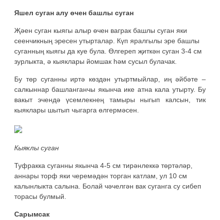
Яшел суган алу өчен башлы суган
Җәен суган кыягы алыр өчен ваграк башлы суган яки
сеенчикның эресен утырталар. Күп яралгылы эре башлы
суганның кыягы да куе була. Өлгереп җиткән суган 3-4 см
зурлыкта, ә кыяклары йомшак һәм сусыл булачак.
Бу төр суганны иртә көздән утыртмыйлар, иң әйбәте –
салкыннар башланганчы якынча ике атна кала утырту. Бу
вакыт эчендә үсемлекнең тамыры ныгып калсын, тик
кыяклары шытып чыгарга өлгермәсен.
Кыяклы суган
Туфракка суганны якынча 4-5 см тирәнлеккә төртәләр,
аннары торф яки черемәдән торган катлам, ул 10 см
калынлыкта салына. Болай чәчелгән вак суганга су сибеп
торасы булмый.
Сарымсак