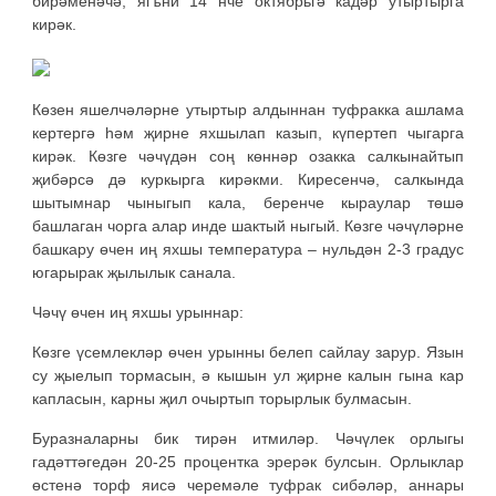
бйрәменәчә, ягъни 14 нче октябрьгә кадәр утыртырга
кирәк.
Көзен яшелчәләрне утыртыр алдыннан туфракка ашлама
кертергә һәм җирне яхшылап казып, күпертеп чыгарга
кирәк. Көзге чәчүдән соң көннәр озакка салкынайтып
җибәрсә дә куркырга кирәкми. Киресенчә, салкында
шытымнар чыныгып кала, беренче кыраулар төшә
башлаган чорга алар инде шактый ныгый. Көзге чәчүләрне
башкару өчен иң яхшы температура – нульдән 2-3 градус
югарырак җылылык санала.
Чәчү өчен иң яхшы урыннар:
Көзге үсемлекләр өчен урынны белеп сайлау зарур. Язын
су җыелып тормасын, ә кышын ул җирне калын гына кар
капласын, карны җил очыртып торырлык булмасын.
Буразналарны бик тирән итмиләр. Чәчүлек орлыгы
гадәттәгедән 20-25 процентка эрерәк булсын. Орлыклар
өстенә торф яисә черемәле туфрак сибәләр, аннары