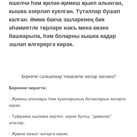
яшелчә һәм җиләк-җимеш җыеп алынган,
кышка әзерләп куелган. Түтәлләр бушап
калган. Әмма бакча эшләренең бик
әһәмиятле төрләре нәкъ менә көзен
башкарыла, һәм боларны кышка кадәр
эшләп өлгерергә кирәк.
Беренче салкыннар төшкәнче ниләр эшләнә?
Беренче чиратта:
- Җимеш агачлары һәм куакларының ботакларын кисәргә
кирәк;
- Туфракка ашлама кертеп, кирәк булса, “дәвалап”
алалар;
- Җирне казып чыгарга кирәк;