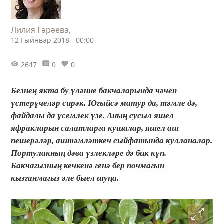
Лилия Гәрәева,
12 Гыйнвар 2018 - 00:00
2647
0
0
Безнең якта бу үләнне бакчаларында чәчеп
үстерүчеләр сирәк. Югыйсә матур да, тәмле дә,
файдалы да үсемлек үзе. Аның сусыл яшел
яфракларын салатларга кушалар, яшел аш
пешерәләр, аштәмләткеч сыйфатында кулланалар.
Портулакның дәва үзлекләре дә бик күп.
Бакчагызның кечкенә генә бер почмагын
кызганмагыз әле быел шуңа.