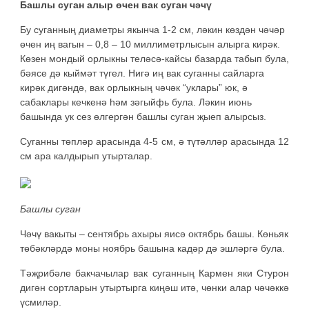
Башлы суган алыр өчен вак суган чәчү
Бу суганның диаметры якынча 1-2 см, ләкин көздән чәчәр
өчен иң вагын – 0,8 – 10 миллиметрлысын алырга кирәк.
Көзен мондый орлыкны теләсә-кайсы базарда табып була,
бәясе дә кыймәт түгел. Нигә иң вак суганны сайларга
кирәк дигәндә, вак орлыкның чәчәк “уклары” юк, ә
сабаклары кечкенә һәм зәгыйфь була. Ләкин июнь
башында ук сез өлгергән башлы суган җыеп алырсыз.
Суганны төпләр арасында 4-5 см, ә түтәлләр арасында 12
см ара калдырып утырталар.
Башлы суган
Чәчү вакыты – сентябрь ахыры яисә октябрь башы. Көньяк
төбәкләрдә моны ноябрь башына кадәр дә эшләргә була.
Тәҗрибәле бакчачылар вак суганның Кармен яки Стурон
дигән сортларын утыртырга киңәш итә, чөнки алар чәчәккә
үсмиләр.