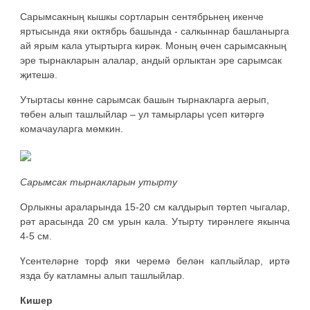
Сарымсакның кышкы сортларын сентябрьнең икенче
яртысында яки октябрь башында - салкыннар башланырга
ай ярым кала утыртырга кирәк. Моның өчен сарымсакның
эре тырнакларын алалар, андый орлыктан эре сарымсак
җитешә.
Утыртасы көнне сарымсак башын тырнакларга аерып,
төбен алып ташлыйлар – ул тамырлары үсеп китәргә
комачауларга мөмкин.
Сарымсак тырнакларын утырту
Орлыкны араларында 15-20 см калдырып төртеп чыгалар,
рәт арасында 20 см урын кала. Утырту тирәнлеге якынча
4-5 см.
Үсентеләрне торф яки черемә белән каплыйлар, иртә
язда бу катламны алып ташлыйлар.
Кишер