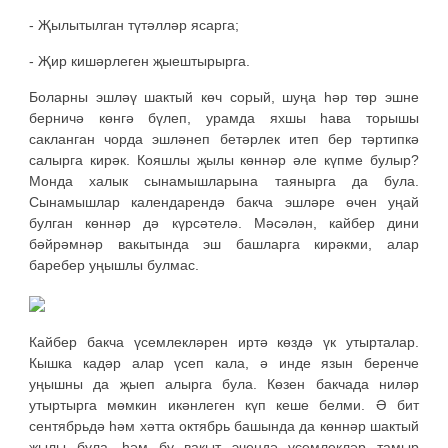
- Җылытылган түтәлләр ясарга;
- Җир кишәрлеген җыештырырга.
Боларны эшләү шактый көч сорый, шуңа һәр төр эшне
берничә көнгә бүлеп, урамда яхшы һава торышы
сакланган чорда эшләнеп бетәрлек итеп бер тәртипкә
салырга кирәк. Кояшлы җылы көннәр әле күпме булыр?
Монда халык сынамышларына таянырга да була.
Сынамышлар календарендә бакча эшләре өчен уңай
булган көннәр дә күрсәтелә. Мәсәлән, кайбер дини
бәйрәмнәр вакытында эш башларга кирәкми, алар
баребер уңышлы булмас.
Кайбер бакча үсемлекләрен иртә көздә үк утырталар.
Кышка кадәр алар үсеп кала, ә инде язын беренче
уңышны да җыеп алырга була. Көзен бакчада ниләр
утыртырга мөмкин икәнлеген күп кеше белми. Ә бит
сентябрьдә һәм хәтта октябрь башында да көннәр шактый
җылы була, һәм бу вакыт эчендә үсемлекләр тамыр