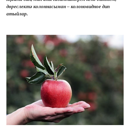
дөреслектә колоннасыман – колоновидное дип
атыйлар.