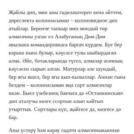
Җайлы дип, мин аны гадиләштереп кенә әйттем,
дөреслектә колоннасыман – колоновидное дип
атыйлар. Беренче тапкыр мин мондый төр
алмагачны узган ел Алабуганың Дөм-Дөм
авылына командировкага баргач күрдем. Буе бер
карыш кына булыр, кәүсәсе тулы шыбырдаган
алма. Әйе, ботакларында түгел, алмалар агачның
кәүсәсен сырып алган. Матурлар әле шундый,
бер ягы яшел, бер ягы кып-кызыллар. Аннан гына
белдем – колоннасыман яңа сорт алмагачлар
икән. Быел үзебезнең бакчага да «Останкинская»
дип аталучы көзге ссортын алып кайтып
утырттык. Сортлары күп, җәйгесе дә, көзгесе дә
бар.
Аны үстерү һәм карау гадәти алмагачныкыннан