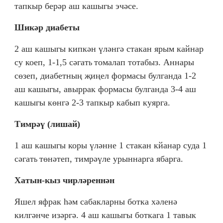
тапкыр берәр аш кашыгы эчәсе.
Шикәр диабеты
2 аш кашыгы кипкән үләнгә стакан ярым кайнар
су коеп, 1-1,5 сәгат
томалап тотабыз. Аннары
ь
сөзеп, диабетның җиңел формасы булганда 1-2
аш кашыгы, авыррак формасы булганда 3-4 аш
кашыгы көнгә 2-3 тапкыр кабып куярга.
Тимрәү (лишай)
1 аш кашыгы коры үләнне 1 стакан кйанар суда 1
сәгат
төнәтеп, тимрәүле урыннарга ябарга.
ь
Хатын-кыз чирләреннән
Яшел яфрак һәм сабакларны ботка хәленә
килгәнче изәргә. 4 аш кашыгы боткага 1 тавык