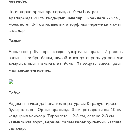
Чөгендер
Чөгендерне орлык араларында 10 см һәм рәт
араларында 20 см калдырып чәчәләр. Тирәнлеге 2-3 см,
моңа өстәп 3-4 см калынлыкта торф яки черемә катламы
салалар.
Редис
Яшелчәнең бу төре көздән утыртуны ярата. Иң яхшы
вакыт – ноябрь башы, шулай иткәндә апрель уртасы яки
ахырына уңыш алырга да була. Яз соңрак килсә, уңыш
май аенда өлгерәчәк.
Редис
Редисны чәчкәндә һава температурасы 0 градус тирәсе
булырга тиеш. Орлык арасында 3 см, рәт арасында 10 см
калдырып чәчәләр. Тирәнлеге – 2-3 см, өстенә 2-3 см
калынлыкта торф, черемә, салам кебек җылыткыч катлам
салалар.