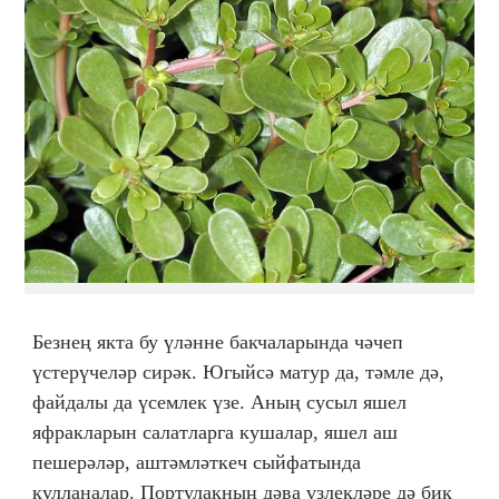
Безнең якта бу үләнне бакчаларында чәчеп
үстерүчеләр сирәк. Югыйсә матур да, тәмле дә,
файдалы да үсемлек үзе. Аның сусыл яшел
яфракларын салатларга кушалар, яшел аш
пешерәләр, аштәмләткеч сыйфатында
кулланалар. Портулакның дәва үзлекләре дә бик