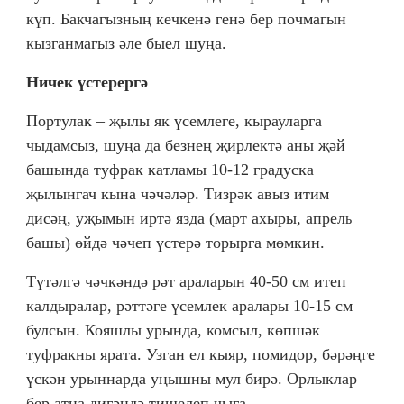
күп. Бакчагызның кечкенә генә бер почмагын
кызганмагыз әле быел шуңа.
Ничек үстерергә
Портулак – җылы як үсемлеге, кырауларга
чыдамсыз, шуңа да безнең җирлектә аны җәй
башында туфрак катламы 10-12 градуска
җылынгач кына чәчәләр. Тизрәк авыз итим
дисәң, уҗымын иртә язда (март ахыры, апрел
ь
башы) өйдә чәчеп үстерә торырга мөмкин.
Түтәлгә чәчкәндә рәт араларын 40-50 см итеп
калдыралар, рәттәге үсемлек аралары 10-15 см
булсын. Кояшлы урында, комсыл, көпшәк
туфракны ярата. Узган ел кыяр, помидор, бәрәңге
үскән урыннарда уңышны мул бирә. Орлыклар
бер атна дигәндә тишелеп чыга.