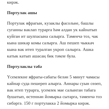
кирәк.
Портулак ашы
Портулак яфрагын, кузаклы фасол
не, башлы
ь
суганны ваклап турарга һәм алдан ук кайнатып
куйган ит шулпасына салырга. Тәменчә тоз, чак
кына шикәр комы салырга. Аш пешеп чыккач
кына вак итеп туралган укроп салырга. Ашка
катык катып ашасаң бик тәмле була.
Портулаклы тәбә
Үсемлекне яфрагы-сабагы белән 5 минут чамасы
кайнар суда пешереп алырга. Аннары суын сөзеп,
вак итеп турарга, үсемлек мае салынган табага
бушатып, өстеннән йомырка сытарга, тәменчә тоз
сибәргә. 150 г портулакка 2 йомырка кирәк.