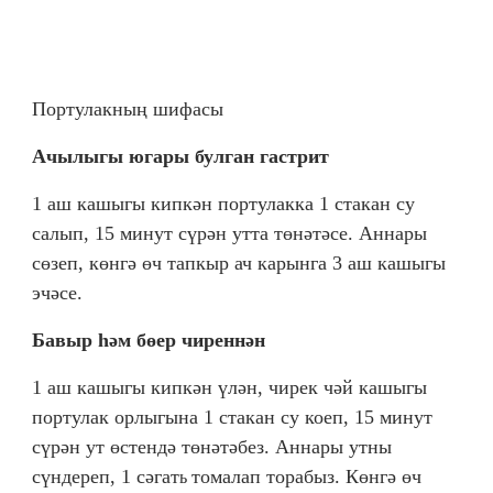
Портулакның шифасы
Ачылыгы югары булган гастрит
1 аш кашыгы кипкән портулакка 1 стакан су
салып, 15 минут сүрән утта төнәтәсе. Аннары
сөзеп, көнгә өч тапкыр ач карынга 3 аш кашыгы
эчәсе.
Бавыр һәм бөер чиреннән
1 аш кашыгы кипкән үлән, чирек чәй кашыгы
портулак орлыгына 1 стакан су коеп, 15 минут
сүрән ут өстендә төнәтәбез. Аннары утны
сүндереп, 1 сәгат
томалап торабыз. Көнгә өч
ь