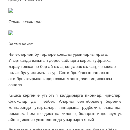
Флокс чәчәкләре
Чалма чәчәк
Чәчәкләрнең бу төрләре кояшлы урыннарны ярата.
Утыртканда вакытын дөрес сайларга кирәк: туфракка
кырау төшкәнче бер ай кала, соңгарак калсаң, чәчәкләр
һәлак булу ихтималы зур. Сентябрь башыннан алып
октябрь ахырына кадәр вакыт моның өчен иң яхшысы
санала.
Кышка кергәнче утыртып калдырырга пионнар, ирислар,
флокслар да әйбәт. Аларны сентябрьнең беренче
көннәрендә утырталар, яннарына рудбекия, лаванда,
ромашка һәм гвоздика да килешә, боларын инде шул ук
айның икенче ункөнлегендә утыртырга ярый.