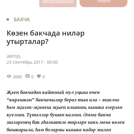
Авторлашырга
Язарга
БАКЧА
Көзен бакчада ниләр
утырталар?
автор,
23 Сентябрь 2017 - 00:00
2085
0
0
Җәен бакчадан кайтмый мул уңыш өчен
“көрәшкән” бакчачылар бераз тын ала – яшелчә
һәм җиләк-җимеш җыеп алынган, кышка әзерләп
куелган. Түтәлләр бушап калган. Әмма бакча
эшләренең бик әһәмиятле төрләре нәкъ менә көзен
башкарыла, һәм боларны кышка кадәр эшләп