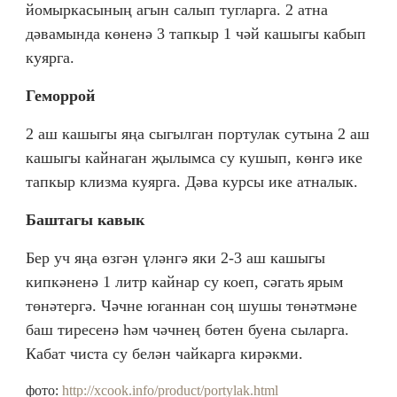
йомыркасының агын салып тугларга. 2 атна
дәвамында көненә 3 тапкыр 1 чәй кашыгы кабып
куярга.
Геморрой
2 аш кашыгы яңа сыгылган портулак сутына 2 аш
кашыгы кайнаган җылымса су кушып, көнгә ике
тапкыр клизма куярга. Дәва курсы ике атналык.
Баштагы кавык
Бер уч яңа өзгән үләнгә яки 2-3 аш кашыгы
кипкәненә 1 литр кайнар су коеп, сәгат
ярым
ь
төнәтергә. Чәчне юганнан соң шушы төнәтмәне
баш тиресенә һәм чәчнең бөтен буена сыларга.
Кабат чиста су белән чайкарга кирәкми.
фото:
http://xcook.info/product/portylak.html