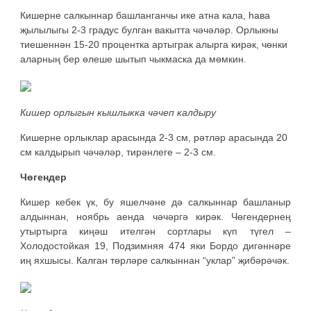
Кишерне салкыннар башланганчы ике атна кала, һава
җылылыгы 2-3 градус булган вакытта чәчәләр. Орлыкны
тиешеннән 15-20 процентка артыграк алырга кирәк, чөнки
аларның бер өлеше шытып чыкмаска да мөмкин.
Кишер орлыгын кышлыкка чәчеп калдыру
Кишерне орлыклар арасында 2-3 см, рәтләр арасында 20
см калдырып чәчәләр, тирәнлеге – 2-3 см.
Чөгендер
Кишер кебек үк, бу яшелчәне дә салкыннар башланыр
алдыннан, ноябрь аенда чәчәргә кирәк. Чөгендернең
утыртырга киңәш ителгән сортлары күп түгел –
Холодостойкая 19, Подзимняя 474 яки Бордо дигәннәре
иң яхшысы. Калган төрләре салкыннан “уклар” җибәрәчәк.