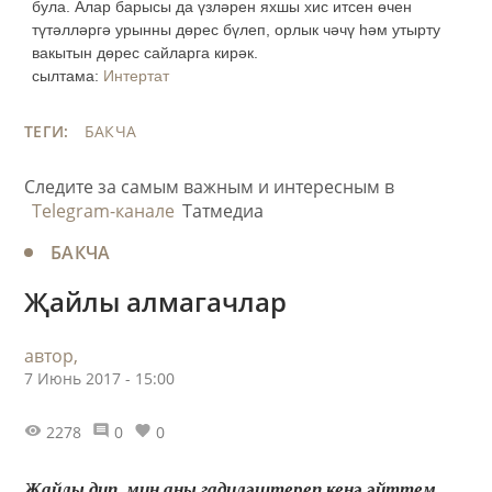
була. Алар барысы да үзләрен яхшы хис итсен өчен
түтәлләргә урынны дөрес бүлеп, орлык чәчү һәм утырту
вакытын дөрес сайларга кирәк.
сылтама:
Интертат
ТЕГИ:
БАКЧА
Следите за самым важным и интересным в
Telegram-канале
Татмедиа
БАКЧА
Җайлы алмагачлар
автор,
7 Июнь 2017 - 15:00
2278
0
0
Җайлы дип, мин аны гадиләштереп кенә әйттем,