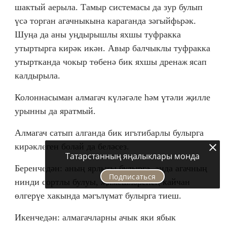
шактый аерыла. Тамыр системасы да зур булып
үсә торган агачныкына караганда зәгыйф
рәк.
ь
Шуңа да аны уңдырышлы яхшы туфракка
утыртырга кирәк икән. Авыр балчыклы туфракка
утыртканда чокыр төбенә бик яхшы дрена
ясап
ж
калдырыла.
Колоннасыман алмагач күләгәле һәм үтәли җилле
урынны да яратмый.
Алмагач сатып алганда бик иг
тибарлы булырга
ъ
кирәклеген болай да беләсез.
Татарстанның яңалыклары монда
Беренчедән: аның ярлыгы булырга, анда агачның
Подписаться
нинди сортлы булуы, җимешләренең кайчан
өлгерүе хакында мәг
лүмат булырга тиеш.
ъ
Икенчедән: алмагачларны ачык яки ябык