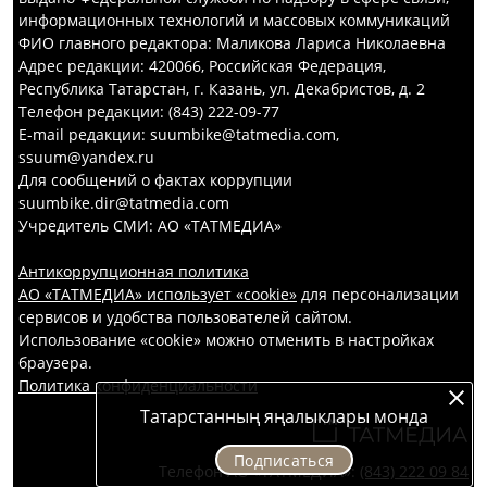
информационных технологий и массовых коммуникаций
ФИО главного редактора: Маликова Лариса Николаевна
Адрес редакции: 420066, Российская Федерация,
Республика Татарстан, г. Казань, ул. Декабристов, д. 2
Телефон редакции: (843) 222-09-77
E-mail редакции: suumbike@tatmedia.com,
ssuum@yandex.ru
Для сообщений о фактах коррупции
suumbike.dir@tatmedia.com
Учредитель СМИ: АО «ТАТМЕДИА»
Антикоррупционная политика
АО «ТАТМЕДИА» использует «cookie»
для персонализации
сервисов и удобства пользователей сайтом.
Использование «cookie» можно отменить в настройках
браузера.
Политика конфиденциальности
Татарстанның яңалыклары монда
Подписаться
Телефон АО «ТАТМЕДИА»:
(843) 222 09 84