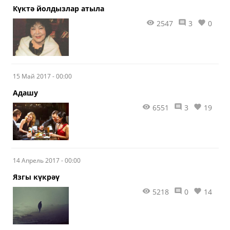
Күктә йолдызлар атыла
2547
3
0
15 Май 2017 - 00:00
Адашу
6551
3
19
14 Апрель 2017 - 00:00
Язгы күкрәү
5218
0
14