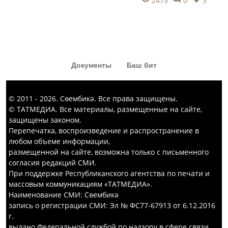
2475
0
3
Документы
Баш бит
© 2011 - 2026. Сөембикә. Все права защищены.
© ТАТМЕДИА. Все материалы, размещенные на сайте,
защищены законом.
Перепечатка, воспроизведение и распространение в
любом объеме информации,
размещенной на сайте, возможна только с письменного
согласия редакций СМИ.
При поддержке Республиканского агентства по печати и
массовым коммуникациям «ТАТМЕДИА».
Наименование СМИ: Сөембикә
запись о регистрации СМИ: Эл № ФС77-67913 от 6.12.2016
г.
выдано Федеральной службой по надзору в сфере связи,