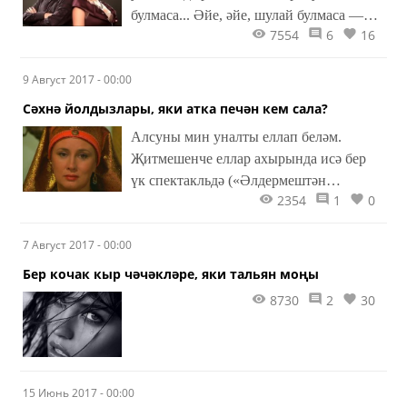
булмаcа... Әйе, әйе, шулай булмаса —
7554
6
16
алар очраша да, кавыша да алмаслар
иде. Берсе — мәшрикътә, ә икенчесе
9 Август 2017 - 00:00
мәгъриптә туган бу балаларны
очраштыру, таныштыру, кавыштыру
Сәхнә йолдызлары, яки атка печән кем сала?
ниятеннән илаһи Табигать аларны әле
Алсуны мин уналты еллап беләм.
Моң дигән могҗиза белән дә бүләкли.
Җитмешенче еллар ахырында исә бер
Әмма бу икәүгә очрашу, әкиятләрдәге
үк спектакльдә («Әлдермештән
кебек, бик күп дәрьялар кичеп, озын-
2354
1
0
Әлмәндәр») ике роль башкарып, мине
озын юллар, биек-биек таулар, кара
тәмам әсир иткән иде. Әйе, бүгенге
урманнар үтеп кенә насыйп булыр. Ә
7 Август 2017 - 00:00
Гөлфирә-Алсу да, борынгы заман
аңа чаклы...
сылуы Йөзембикә-Алсу да бер үк
Бер кочак кыр чәчәкләре, яки тальян моңы
дәрәҗәдә хәйран калдырган иде.
8730
2
30
Гайнуллина катнашкан спектакльләрне
даими карау теләге, мөгаен, әнә шул
чакта тугандыр да.
15 Июнь 2017 - 00:00