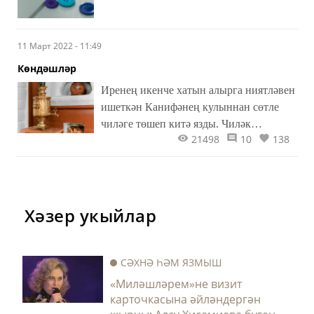
кайдан алырга?..
11 Март 2022 - 11:49
Көндәшләр
Иренең икенче хатын алырга ниятләвен
ишеткән Канифәнең кулыннан сөтле
чиләге төшеп китә язды. Чиләк
21498
10
138
тоткасын тотып калса да, агы ярыйсы
чайпалып, итәген чылатты. «Кемне?» –
Канифә шулай диде дә телен тешләде.
Бу сорау үзе үк ризалык билгесе иде.
«Нәрсәгә сиңа икенче хатын?» дип
Хәзер укыйлар
чәрелдәп елап яки һичьюгы аркылы
төшеп карышу урынына... кызыксынып
тора...
СӘХНӘ ҺӘМ ЯЗМЫШ
«Миләшләрем»не визит
карточкасына әйләндергән