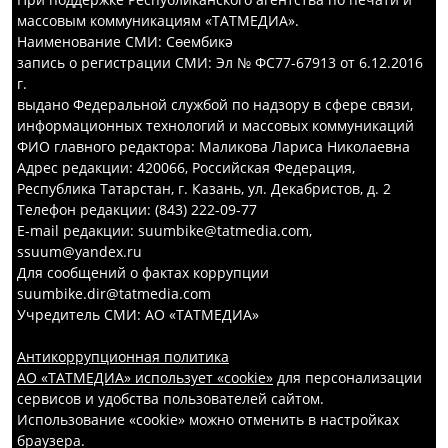
массовым коммуникациям «ТАТМЕДИА».
Наименование СМИ: Сөембикә
запись о регистрации СМИ: Эл № ФС77-67913 от 6.12.2016
г.
выдано Федеральной службой по надзору в сфере связи,
информационных технологий и массовых коммуникаций
ФИО главного редактора: Маликова Лариса Николаевна
Адрес редакции: 420066, Российская Федерация,
Республика Татарстан, г. Казань, ул. Декабристов, д. 2
Телефон редакции: (843) 222-09-77
E-mail редакции: suumbike@tatmedia.com,
ssuum@yandex.ru
Для сообщений о фактах коррупции
suumbike.dir@tatmedia.com
Учредитель СМИ: АО «ТАТМЕДИА»
Антикоррупционная политика
АО «ТАТМЕДИА» использует «cookie»
для персонализации
сервисов и удобства пользователей сайтом.
Использование «cookie» можно отменить в настройках
браузера.