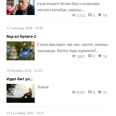
күңелендәге белән бергә кушылып,
икеләтә көчәйде, шашты...
3722
0
10
12 Гыйнвар 2026 - 10:36
Яңа ел бүләге-2
Галия яшьләрен чак-чак сөртеп, ишеккә
ташланды. Китеп бара күрмәсен!..
2801
0
10
19 Октябрь 2022 - 22:55
Идел бит ул...
Хикәя
8787
0
31
23 Сентябрь 2022 - 16:21