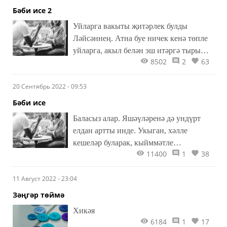
Бәби исе 2
Уйларга вакыты җитәрлек булды
Ләйсәннең. Атна буе ничек кенә төпле
уйларга, акыл белән эш итәргә тырышса
8502
2
63
да, җимерек барактан, эчкечеләр
оясыннан чыгып качу, шул
20 Сентябрь 2022 - 09:53
михнәтләрдән котылу теләге бик көчле
иде, һәм бу теләк, күңеленең ниндидер
Бәби исе
бер җирен айкап торган каршы
Баласыз алар. Яшәүләренә дә ундүрт
тойгыларны басып, томалап куярга
елдан артты инде. Укыган, хәлле
тырышты. Намусын җиңәргә,
кешеләр буларак, кыйммәтле
тынычландырырга теләп, еш кына үз-
11400
1
38
клиникаларда да тикшерү үттеләр,
үзе белән «бәхәсләшеп» тә алды...
дәваларның кирәген дә, кирәкмәгәнен
11 Август 2022 - 23:04
дә кабул иттеләр. Хатыны имчеләрне дә
калдырмады. Әйтүләренчә, икесе дә
Зәңгәр төймә
сау-сәламәт, өметне генә өзәргә ярамый.
Хикәя
Тик ул өметне яшәтү өчен көчен генә
6184
1
17