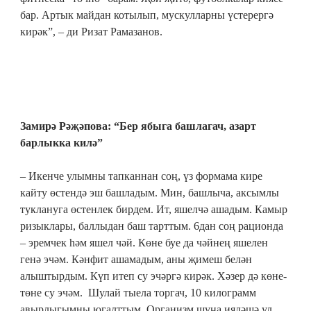
бар. Артык майдан котылып, мускулларны үстерергә
кирәк”, – ди Ризат Рамазанов.
Замирә Рәҗәпова: “Бер ябыга башлагач, азарт
барлыкка килә”
– Икенче улымны тапканнан соң, үз формама кире
кайту өстендә эш башладым. Мин, башлыча, аксымлы
туклануга өстенлек бирдем. Ит, яшелчә ашадым. Камыр
ризыклары, баллыдан баш тарттым. 6дан соң рационда
– эремчек һәм яшел чәй. Көне буе да чәйнең яшелен
генә эчәм. Кәнфит ашамадым, аны җимеш белән
алыштырдым. Күп итеп су эчәргә кирәк. Хәзер дә көне-
төне су эчәм. Шулай тыела торгач, 10 килограмм
авырлыгымны югалттым. Организм шуңа ияләшә ул,