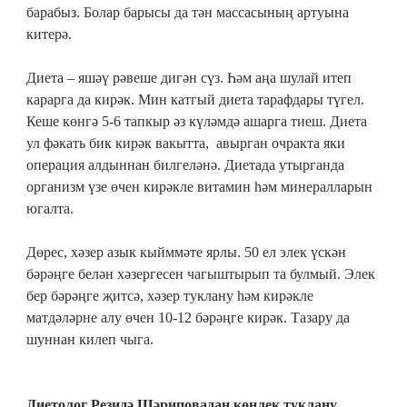
барабыз. Болар барысы да тән массасының артуына
китерә.
Диета – яшәү рәвеше дигән сүз. Һәм аңа шулай итеп
карарга да кирәк. Мин катгый диета тарафдары түгел.
Кеше көнгә 5-6 тапкыр әз күләмдә ашарга тиеш. Диета
ул фәкать бик кирәк вакытта, авырган очракта яки
операция алдыннан билгеләнә. Диетада утырганда
организм үзе өчен кирәкле витамин һәм минералларын
югалта.
Дөрес, хәзер азык кыйммәте ярлы. 50 ел элек үскән
бәрәңге белән хәзергесен чагыштырып та булмый. Элек
бер бәрәңге җитсә, хәзер туклану һәм кирәкле
матдәләрне алу өчен 10-12 бәрәңге кирәк. Тазару да
шуннан килеп чыга.
Диетолог Резидә Шәриповадан көнлек туклану