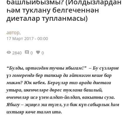
башлыйбызмы? (Йолдызлардан
һәм туклану белгеченнән
диеталар тупланмасы)
автор,
17 Март 2017 - 00:00
2840
0
0
“Булды, иртәгәдән тучны ябыгам!” – Бу сүзләрне
үз гомерендә бер тапкыр да әйтмәгән кеше бар
микән? Юк кебек. Берәүләр тиз арада диетага
утыра, икенчеләре дөрес туклана башлый,
өченчеләр исә үзен алдап-йолдап, вакытны суза.
Ябыгу – җиңел эш түгел, ул бик күп сабырлык һәм
ихтыяр көче таләп итә.