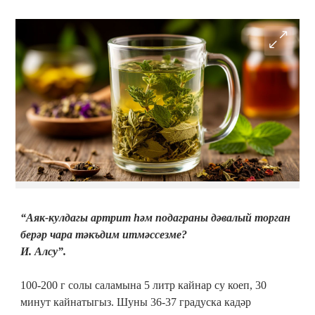
“Аяк-кулдагы артрит һәм подаграны дәвалый торган
берәр чара тәкъдим итмәссезме?
И. Алсу”.
100-200 г солы саламына 5 литр кайнар су коеп, 30
минут кайнатыгыз. Шуны 36-37 градуска кадәр