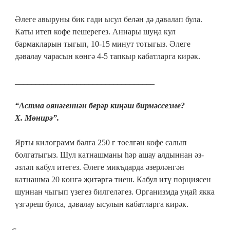
Әлеге авыруны бик гади ысул белән дә дәвалап була.
Каты итеп кофе пешерегез. Аннары шуңа кул
бармакларын тыгып, 10-15 минут тотыгыз. Әлеге
дәвалау чарасын көнгә 4-5 тапкыр кабатларга кирәк.
__________________________________
“Астма өянәгеннән берәр киңәш бирмәссезме?
X. Мөнирә”.
Ярты килограмм балга 250 г төелгән кофе салып
болгатыгыз. Шул катнашманы һәр ашау алдыннан әз-
әзләп кабул итегез. Әлеге микъдарда әзерләнгән
катнашма 20 көнгә җитәргә тиеш. Кабул итү порциясен
шуннан чыгып үзегез билгеләгез. Организмда уңай якка
үзгәреш булса, дәвалау ысулын кабатларга кирәк.