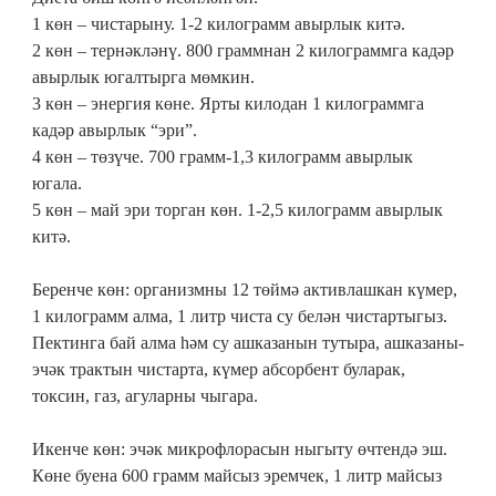
1 көн – чистарыну. 1-2 килограмм авырлык китә.
2 көн – тернәкләнү. 800 граммнан 2 килограммга кадәр
авырлык югалтырга мөмкин.
3 көн – энергия көне. Ярты килодан 1 килограммга
кадәр авырлык “эри”.
4 көн – төзүче. 700 грамм-1,3 килограмм авырлык
югала.
5 көн – май эри торган көн. 1-2,5 килограмм авырлык
китә.
Беренче көн: организмны 12 төймә активлашкан күмер,
1 килограмм алма, 1 литр чиста су белән чистартыгыз.
Пектинга бай алма һәм су ашказанын тутыра, ашказаны-
эчәк трактын чистарта, күмер абсорбент буларак,
токсин, газ, агуларны чыгара.
Икенче көн: эчәк микрофлорасын ныгыту өчтендә эш.
Көне буена 600 грамм майсыз эремчек, 1 литр майсыз