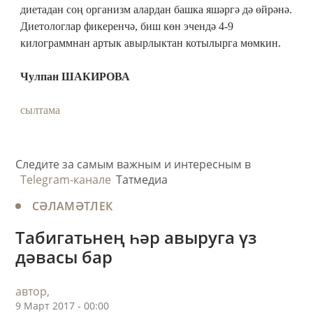
диетадан соң организм алардан башка яшәргә дә өйрәнә.
Диетологлар фикеренчә, биш көн эчендә 4-9
килограммнан артык авырлыктан котылырга мөмкин.
Чулпан ШАКИРОВА
сылтама
Следите за самым важным и интересным в
Telegram-канале
Татмедиа
СӘЛАМӘТЛЕК
Табигатьнең һәр авыруга үз
дәвасы бар
автор,
9 Март 2017 - 00:00