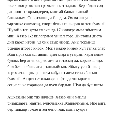
ике килограммнан граммлап котылдым. Бер айдан соң
рационны төрләндереп, минтай балыгы ашый
башладым. Спортзалга да йөрдем. Әмма ашауны
тәртипкә салмасаң, спорт белән генә ерак китеп булмый.
Шулай итеп ярты ел эчендә 17 килограммга ябыктым
мин. Хәзер 1-2 килограмм уйнап тора. Диетаны диета
дип кабул итсәң, ул бик авыр әйбер. Аны тормыш
рәвеше итәргә кирәк. Моңа кадәр минем күп тапкырлар
ябыгырга омтылганым, диеталарга утырып караганым
булды. Бер атна кырыс диета тотасың да, корсак шиңә,
бил беленә башлагач, ташлыйсың. Ябыгу уен башыңа
кертмичә, аңлы рәвештә кабул итмичә генә ябыгып
булмый. Акция нәтиҗәләрен эфирда яңгыратып,
социаль челтәрләргә дә куеп бардык. Шул да булышты.
Ашказаны бик тиз ияләшә. Хәзер мин майлы
ризыкларга, манты, өчпочмакка ябырылмыйм. Ике айга
бер тапкыр тәмле итеп өчпочмак ашап куярга