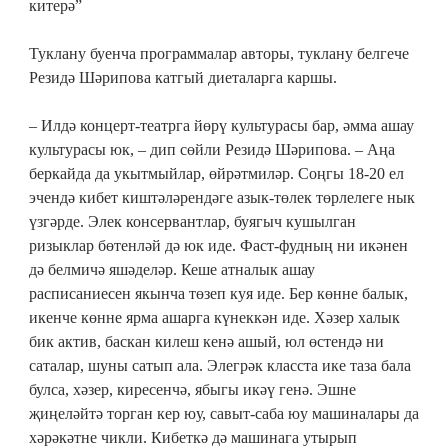
китерә”
Туклану буенча программалар авторы, туклану белгече
Резидә Шәрипова катгый диеталарга каршы.
– Илдә концерт-театрга йөрү культурасы бар, әмма ашау
культурасы юк, – дип сөйли Резидә Шәрипова. – Аңа
беркайда да укытмыйлар, өйрәтмиләр. Соңгы 18-20 ел
эчендә кибет киштәләрендәге азык-төлек төрлелеге нык
үзгәрде. Элек консервантлар, буягыч кушылган
ризыклар бөтенләй дә юк иде. Фаст-фудның ни икәнен
дә белмичә яшәделәр. Кеше атналык ашау
расписаниесен якынча төзеп куя иде. Бер көнне балык,
икенче көнне ярма ашарга күнеккән иде. Хәзер халык
бик актив, баскан килеш кенә ашый, юл өстендә ни
саталар, шуны сатып ала. Элегрәк класста ике таза бала
булса, хәзер, киресенчә, ябыгы икәү генә. Эшне
җиңеләйтә торган кер юу, савыт-саба юу машиналары да
хәрәкәтне чикли. Кибеткә дә машинага утырып