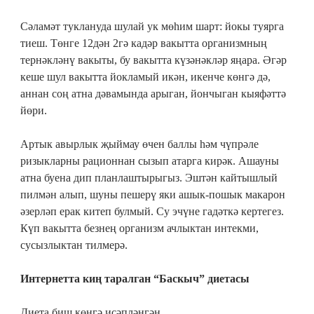
Сәламәт туклануда шулай ук мөһим шарт: йокы туярга
тиеш. Төнге 12дән 2гә кадәр вакытта организмның
тернәкләнү вакыты, бу вакытта күзәнәкләр яңара. Әгәр
кеше шул вакытта йокламый икән, икенче көнгә дә,
аннан соң атна дәвамында арыган, йончыган кыяфәттә
йөри.
Артык авырлык җыймау өчен баллы һәм чүпрәле
ризыкларны рационнан сызып атарга кирәк. Ашауны
атна буена дип планлаштырыгыз. Эштән кайтышлый
пилмән алып, шуны пешерү яки ашык-пошык макарон
әзерләп ерак китеп булмый. Су эчүне гадәткә кертегез.
Күп вакытта безнең организм ачлыктан интекми,
сусызлыктан тилмерә.
Интернетта киң таралган “Баскыч” диетасы
Диета биш көнгә исәпләнгән.