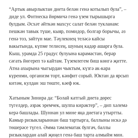
“Артык авырлыктан диета белән генә котылып була”, –
диде ул. Фитнеска йөрмичә генә үзем тырышырга
булдым. Әсхәт әйткән махсус салат белән тукланам:
пешкән тавык түше, кыяр, помидор, болгар борычы, әз
генә тоз, зәйтүн мае. Тәүлекнең теләсә кайсы
вакытында, күпме телисең, шуның кадәр ашарга була.
Кыш, урамда 25 градус булуына карамастан, берәр
сәгать йөгереп тә кайтам. Түземлегем биш көнгә җитте.
Атна ахырына чыгырдан чыктым, күзгә ак-кара
күренми, организм торт, кәнфит сорый. Юктан да ярсып
китәм, кулдан эш төште, кәеф юк.
Хатыным Зинира да: “Болай катгый диета дөрес
түгелдер, әзрәк эремчек, шулпа кирәктер”, – дип хәлемә
керә башлады. Шуннан ул мине яңа диетага утыртты.
Камыр ризыкларыннан баш тартырга, баллыны искә дә
төшерәсе түгел. Әмма тәмлематак булгач, баллы
ризыклардан алай җиңел генә баш тарта алмыйм мин.