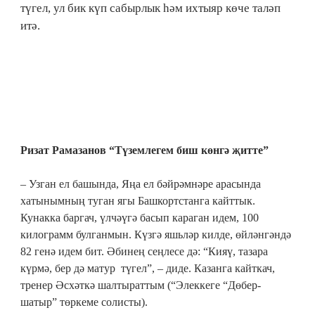
түгел, ул бик күп сабырлык һәм ихтыяр көче таләп
итә.
Ризат Рамазанов “Түземлегем биш көнгә җитте”
– Узган ел башында, Яңа ел бәйрәмнәре арасында
хатынымның туган ягы Башкортстанга кайттык.
Кунакка баргач, үлчәүгә басып караган идем, 100
килограмм булганмын. Күзгә яшьләр килде, өйләнгәндә
82 генә идем бит. Әбинең сеңлесе дә: “Кияү, тазара
күрмә, бер дә матур түгел”, – диде. Казанга кайткач,
тренер Әсхәткә шалтыраттым (“Элеккеге “Дөбер-
шатыр” төркеме солисты).