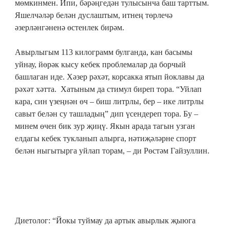
мөмкинмен. Ипи, бәрәңгедән тулысынча баш тарттым.
Яшелчәләр белән дуслаштым, итнең төрлечә
әзерләнгәненә өстенлек бирәм.
Авырлыгым 113 килограмм булганда, кан басымы
уйнау, йөрәк кысу кебек проблемалар да борчый
башлаган иде. Хәзер рәхәт, корсакка ятып йоклавы да
рәхәт хәтта. Хатыным да стимул биреп тора. “Уйлап
кара, син үзеңнән өч – биш литрлы, бер – ике литрлы
савыт белән су ташладың” дип үсендереп тора. Бу –
минем өчен бик зур җиңү. Якын арада тагын узган
елдагы кебек тукланып алырга, нәтиҗәләрне спорт
белән ныгытырга уйлап торам, – ди Рөстәм Гайзуллин.
Диетолог: “Йокы туймау да артык авырлык җыюга