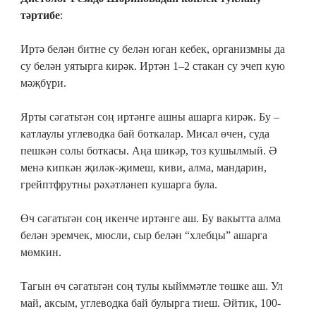
тәртибе
:
Иртә белән битне су белән юган кебек, организмны да
су белән уятырга кирәк. Иртән 1–2 стакан су эчеп кую
мәҗбүри.
Ярты сәгатьтән соң иртәнге ашны ашарга кирәк. Бу –
катлаулы углеводка бай боткалар. Мисал өчен, суда
пешкән солы боткасы. Аңа шикәр, тоз кушылмый. Ә
менә кипкән җиләк-җимеш, киви, алма, мандарин,
грейптфрутны рәхәтләнеп кушарга була.
Өч сәгатьтән соң икенче иртәнге аш. Бу вакытта алма
белән эремчек, мюсли, сыр белән “хлебцы” ашарга
мөмкин.
Тагын өч сәгатьтән соң тулы кыйммәтле төшке аш. Ул
май, аксым, углеводка бай булырга тиеш. Әйтик, 100-