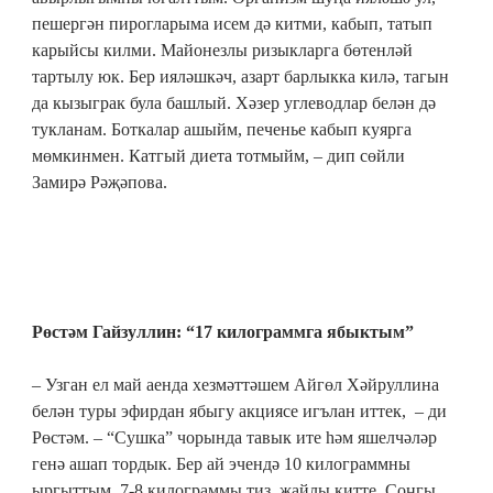
пешергән пирогларыма исем дә китми, кабып, татып
карыйсы килми. Майонезлы ризыкларга бөтенләй
тартылу юк. Бер ияләшкәч, азарт барлыкка килә, тагын
да кызыграк була башлый. Хәзер углеводлар белән дә
тукланам. Боткалар ашыйм, печенье кабып куярга
мөмкинмен. Катгый диета тотмыйм, – дип сөйли
Замирә Рәҗәпова.
Рөстәм Гайзуллин: “17 килограммга ябыктым”
– Узган ел май аенда хезмәттәшем Айгөл Хәйруллина
белән туры эфирдан ябыгу акциясе игълан иттек, – ди
Рөстәм. – “Сушка” чорында тавык ите һәм яшелчәләр
генә ашап тордык. Бер ай эчендә 10 килограммны
ыргыттым. 7-8 килограммы тиз, җайлы китте. Соңгы