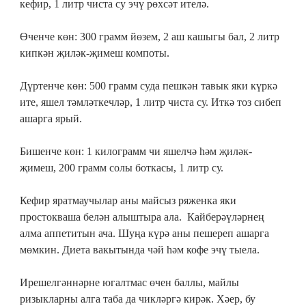
кефир, 1 литр чиста су эчү рөхсәт ителә.
Өченче көн: 300 грамм йөзем, 2 аш кашыгы бал, 2 литр
кипкән җиләк-җимеш компоты.
Дүртенче көн: 500 грамм суда пешкән тавык яки күркә
ите, яшел тәмләткечләр, 1 литр чиста су. Иткә тоз сибеп
ашарга ярый.
Бишенче көн: 1 килограмм чи яшелчә һәм җиләк-
җимеш, 200 грамм солы боткасы, 1 литр су.
Кефир яратмаучылар аны майсыз ряженка яки
простокваша белән алыштыра ала. Кайберәүләрнең
алма аппетитын ача. Шуңа күрә аны пешереп ашарга
мөмкин. Диета вакытында чәй һәм кофе эчү тыела.
Ирешелгәннәрне югалтмас өчен баллы, майлы
ризыкларны алга таба да чикләргә кирәк. Хәер, бу