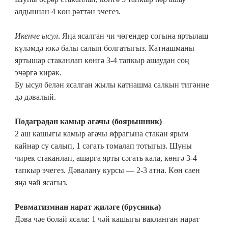
алдыннан 4 көн рәттән эчегез.
Икенче ысул
. Яңа ясалган чи чөгендер согына яртылаш
күләмдә юкә балы салып болгатыгыз. Катнашманы
яртышар стаканлап көнгә 3-4 тапкыр ашаудан соң
эчәргә кирәк.
Бу ысул белән ясалган җылы катнашма салкын тигәнне
дә дәвалый.
Подаградан камыр агачы (боярышник)
2 аш кашыгы камыр агачы яфрагына стакан ярым
кайнар су салып, 1 сәгать томалап тоты­гыз. Шуны
чирек стаканлап, ашарга ярты сәгать кала, көнгә 3-4
тапкыр эчегез. Дәва­лану курсы — 2-3 атна. Көн саен
яңа чәй ясагыз.
Ревматизмнан нарат җиләге (брусника)
Дәва чәе болай ясала: 1 чәй кашыгы вакланган нарат