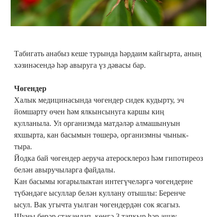
Табигать анабыз кеше турында һәрдаим кайгырта, аның
хәзинәсендә һәр авыруга үз дәвасы бар.
Чөгендер
Халык медицинасында чөгендер сидек кудыр­ту, эч
йомшарту өчен һәм ялкынсынуга каршы киң
кулланыла. Ул организмда матдәләр алмашынуын
яхшырта, кан басымын төшерә, организмны чынык­
тыра.
Йодка бай чөгендер аеруча атеросклероз һәм ги­потиреоз
белән авыручыларга файдалы.
Кан басымы югарылыктан интегүчеләргә чөген­дерне
түбәндәге ысуллар белән куллану отышлы: Беренче
ысул. Вак угычта уылган чөгендердән сок ясагыз.
Шуны берәр стаканлап, көнгә 3 тапкыр һәр ашау