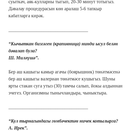
суыткач, аяк-кулларны тыгып, 20-30 минут тотыгыз.
Дәвалау процедурасын көн аралаш 5-6 тапкыр
кабатларга кирәк.
__________________________________
“Кычыткан бизгәген (крапивница) нинди ысул белән
дәвалап була?
Ш. Миләүшә”.
Бер аш кашыгы камыр агачы (боярышник) төнәтмәсенә
бер аш кашыгы валериан төнәтмәсе кушыгыз. Шуны
ярты стакан суга утыз (30) тамчы салып, йокы алдыннан
эчегез. Организмны тынычландыра, чыныктыра.
__________________________________
“Кул тырнагындагы гөмбәчектән ничек котылырга?
А. Ирек”.