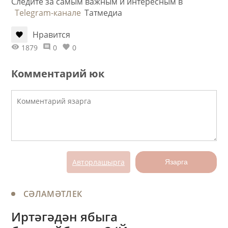
Следите за самым важным и интересным в
Telegram-канале
Татмедиа
Нравится
1879
0
0
Комментарий юк
Авторлашырга
Язарга
СӘЛАМӘТЛЕК
Иртәгәдән ябыга