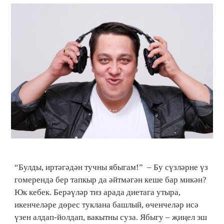
“Булды, иртәгәдән тучны ябыгам!” – Бу сүзләрне үз
гомерендә бер тапкыр да әйтмәгән кеше бар микән?
Юк кебек. Берәүләр тиз арада диетага утыра,
икенчеләре дөрес туклана башлый, өченчеләр исә
үзен алдап-йолдап, вакытны суза. Ябыгу – җиңел эш