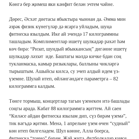
Көнгә бер җимеш яки кәнфит белән эчтем чәйне.
Дөрес, Әсхәт диетасы ябыктыра чыннан да. Әмма мин
әзрәк физик күнегүләр дә ясарга уйладым, шуңа
фитнеска язылдым. Ике ай эчендә 17 килограммны
ташладым. Комплиментлар ишетү шулкадәр рәхәт һәм
көч бирә: “Ризат, шундый ябыккансың” дигәнне ишетү
шулкадәр ләззәт иде. Баштагы мәлдә кичке 6дан соң
тукланмаска, камыр ризыклары, баллыны чикләргә
тырыштым. Ашыйсы килсә, су эчеп алдый идем үз-
үземне. Шулай итеп, өйләнгәндәге параметрга – 82
килограммга калдым.
Төнге тормыш, концертлар тагын үзенекен итә башлады
соңгы арада. Кабат 88 килограммга җиттем. Ай саен
“Киләсе айдан фитнеска язылам дип, сүз бирәм үземә”,
тик вәгъдә җитми. Менә, 1 апрельне үзем өчен “судный”
көн итеп билгеләдем. Шул көнне, Алла боерса,
фитнеска “точно” барам. Җәй җитә, футболкалар киясе