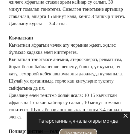
җиләге яфрагына стакан ярым кайнар су салып, 30
минут томалап төнәтегез. Сөзелгән төнәтмәне яртышар
стаканлап, ашарга 15 минут кала, көн­гә 3 тапкыр эчегез.
Дәвалану курсы — 3-4 атна.
Кычыткан
Кычыткан яфрагын чәчәк ату чорында җыеп, җиләс
бүлмәдә кадакка элеп киптерегез.
Кычыткан төнәтмәсе анемия, атеросклероз, ревматизм,
йөрәк белән бәйләнешле шешенү, бавыр, үт куыгы, эч
кату, геморрой кебек авыруларны дәвалауда кулланыла.
Шулай ук организмда төрле кан китүләрне туктату
сыйфатына да ия.
Дәвалану өчен төнәтмә болай ясала: 10-15 кычыткан
яфрагына 1 стакан кайнар су салып, 10 минут томалап
төнәтегез. Шуны берәр аш кашыклап көнгә 3-4 тапкыр
эчегез.
Татарстанның яңалыклары монда
Полиартриттан — гөлҗимеш
Подписаться