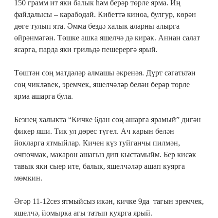
150 грамм ит яки балык һәм берәр төрле ярма. Иң
файдалысы – карабодай. Кибеттә киноа, булгур, көрән
дөге тулып ята. Әмма бездә халык аларны алырга
өйрәнмәгән. Төшке ашка яшелчә дә кирәк. Аннан салат
ясарга, парда яки грильдә пешерергә ярый.
Төштән соң матдәләр алмашы әкренәя. Дүрт сәгатьтән
соң чикләвек, эремчек, яшелчәләр белән берәр төрле
ярма ашарга була.
Безнең халыкта “Кичке 6дан соң ашарга ярамый” дигән
фикер яши. Тик ул дөрес түгел. Ач карын белән
йокларга ятмыйлар. Кичен күз туйганчы пилмән,
өчпочмак, макарон ашагыз дип кыстамыйм. Бер кисәк
тавык яки сыер ите, балык, яшелчәләр ашап куярга
мөмкин.
Әгәр 11-12сез ятмыйсыз икән, кичке 9да тагын эремчек,
яшелчә, йомырка агы татып куярга ярый.