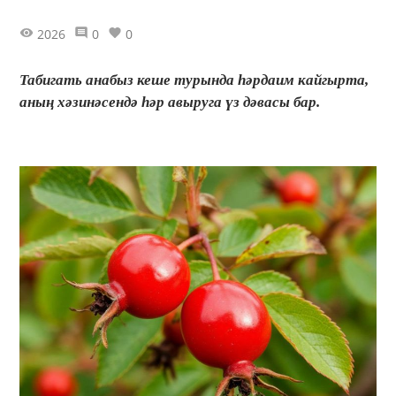
2026
0
0
Табигать анабыз кеше турында һәрдаим кайгырта,
аның хәзинәсендә һәр авыруга үз дәвасы бар.