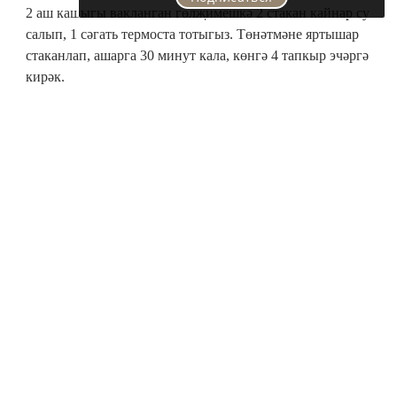
2 аш кашыгы вакланган гөлҗимешкә 2 стакан кайнар су
салып, 1 сәгать термоста тотыгыз. Төнәтмәне яртышар
стаканлап, ашарга 30 минут кала, көнгә 4 тапкыр эчәргә
кирәк.
Бу төнәтмә подагра һәм “шпор” профилак­тикасы өчен
дә файдалы.
Следите за самым важным и интересным в
Telegram-канале
Татмедиа
Хәзер укыйлар