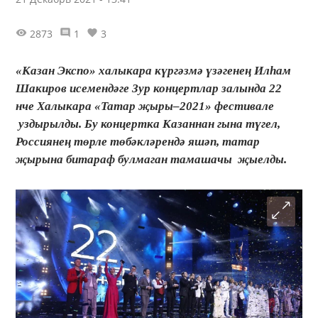
2873
1
3
«Казан Экспо» халыкара күргәзмә үзәгенең Илһам
Шакиров исемендәге Зур концертлар залында 22
нче Халыкара «Татар җыры–2021» фестивале
уздырылды. Бу концертка Казаннан гына түгел,
Россиянең төрле төбәкләрендә яшәп, татар
җырына битараф булмаган тамашачы җыелды.