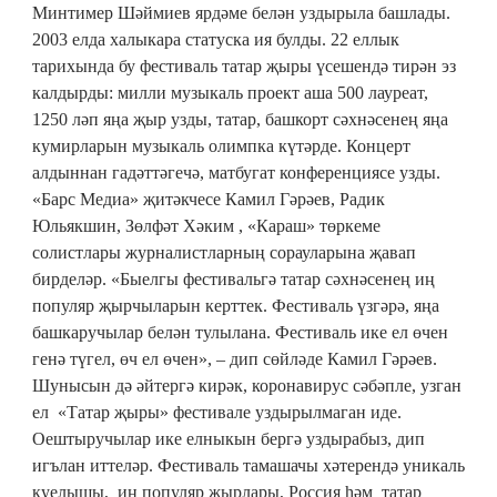
Минтимер Шәймиев ярдәме белән уздырыла башлады.
2003 елда халыкара статуска ия булды. 22 еллык
тарихында бу фестиваль татар җыры үсешендә тирән эз
калдырды: милли музыкаль проект аша 500 лауреат,
1250 ләп яңа җыр узды, татар, башкорт сәхнәсенең яңа
кумирларын музыкаль олимпка күтәрде. Концерт
алдыннан гадәттәгечә, матбугат конференциясе узды.
«Барс Медиа» җитәкчесе Камил Гәрәев, Радик
Юльякшин, Зөлфәт Хәким , «Караш» төркеме
солистлары журналистларның сорауларына җавап
бирделәр. «Быелгы фестивальгә татар сәхнәсенең иң
популяр җырчыларын керттек. Фестиваль үзгәрә, яңа
башкаручылар белән тулылана. Фестиваль ике ел өчен
генә түгел, өч ел өчен», – дип сөйләде Камил Гәрәев.
Шунысын дә әйтергә кирәк, коронавирус сәбәпле, узган
ел «Татар җыры» фестивале уздырылмаган иде.
Оештыручылар ике елныкын бергә уздырабыз, дип
игълан иттеләр. Фестиваль тамашачы хәтерендә уникаль
куелышы, иң популяр җырлары, Россия hәм татар