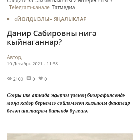
Следите за самым важным и интересным в
Telegram-канале
Татмедиа
«ЙОЛДЫЗЛЫ» ЯҢАЛЫКЛАР
Данир Сабировны нигә
кыйнаганнар?
Автор,
10 Декабрь 2021 - 11:38
2100
0
0
Соңгы ике атнада җырчы үзенең биографиясендә
моңа кадәр беркемгә сөйләмәгән кызыклы фактлар
белән инстаграм битендә бүлешә.