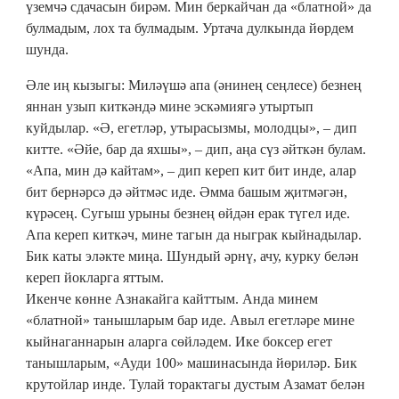
үземчә сдачасын бирәм. Мин беркайчан да «блатной» да
булмадым, лох та булмадым. Уртача дулкында йөрдем
шунда.
Әле иң кызыгы: Миләүшә апа (әнинең сеңлесе) безнең
яннан узып киткәндә мине эскәмиягә утыртып
куйдылар. «Ә, егетләр, утырасызмы, молодцы», – дип
китте. «Әйе, бар да яхшы», – дип, аңа сүз әйткән булам.
«Апа, мин дә кайтам», – дип кереп кит бит инде, алар
бит бернәрсә дә әйтмәс иде. Әмма башым җитмәгән,
күрәсең. Сугыш урыны безнең өйдән ерак түгел иде.
Апа кереп киткәч, мине тагын да ныграк кыйнадылар.
Бик каты эләкте миңа. Шундый әрнү, ачу, курку белән
кереп йокларга яттым.
Икенче көнне Азнакайга кайттым. Анда минем
«блатной» танышларым бар иде. Авыл егетләре мине
кыйнаганнарын аларга сөйләдем. Ике боксер егет
танышларым, «Ауди 100» машинасында йөриләр. Бик
крутойлар инде. Тулай торактагы дустым Азамат белән