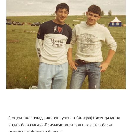
Соңгы ике атнада җырчы үзенең биографиясендә моңа
кадәр беркемгә сөйләмәгән кызыклы фактлар белән
инстаграм битендә бүлешә.