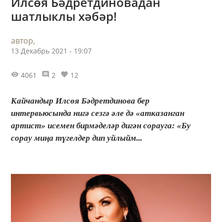
Илсөя Бәдретдиновадан
шатлыклы хәбәр!
автор,
13 Декабрь 2021 - 19:07
4061
2
12
Кайчандыр Илсөя Бәдретдинова бер
интервьюсында нигә сезгә әле дә «атказанган
артист» исемен бирмәделәр дигән сорауга: «Бу
сорау миңа түгелдер дип уйлыйм...