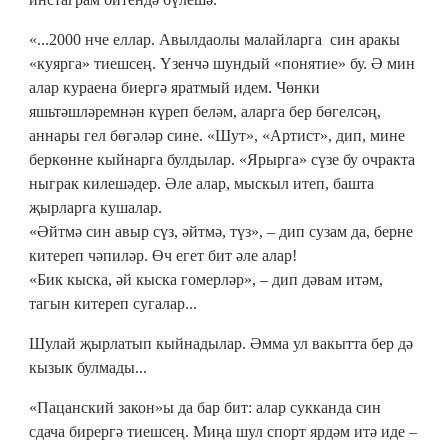
«...2000 нче еллар. Авылдаолы малайларга син аракы
«куярга» тиешсең. Үзенчә шундый «понятие» бу. Ә мин
алар кураена биергә яратмый идем. Чөнки
яшьтәшләремнән күреп беләм, аларга бер бөгелсәң,
аннары гел бөгәләр сине. «Шут», «Артист», дип, мине
беркөнне кыйнарга булдылар. «Ярырга» сүзе бу очракта
ныграк килешәдер. Әле алар, мыскыл итеп, башта
җырларга кушалар.
«Әйтмә син авыр сүз, әйтмә, түз», – дип сузам да, берне
китереп чәпиләр. Өч егет бит әле алар!
«Бик кыска, әй кыска гомерләр», – дип дәвам итәм,
тагын китереп сугалар...
Шулай җырлатып кыйнадылар. Әмма ул вакытта бер дә
кызык булмады...
«Пацанский закон»ы да бар бит: алар сукканда син
сдача бирергә тиешсең. Миңа шул спорт ярдәм итә иде –