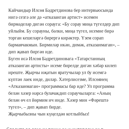
Кайчандыр Илсөя Бәдретдинова бер интервьюсында
нигә сезгә әле дә «атказанган артист» исемен
бирмәделәр дигән сорауга: «Бу сорау миңа түгелдер дип
уйлыйм. Бу сорауны, бәлки, миңа түгел, исемне бирә
торган кешеләргә бирергә кирәктер. Үзем сорап
бармаячакмын. Бирмиләр икән, димәк, атказанмаган», –
дип җавап биргән иде.
Бүген исә Илсөя Бәдретдиновага «Татарстанның
атказанган артисты» исеме бирелде дигән хәбәр килеп
иреште. Җырчы иҗатын яратучылар ул бу исемгә
күптән лаек инде, диләр. Хәтерлисезме, Илсөянең
«Атказанмаган» программасы бар иде? Ул программа
белән хәзер нәрсә булачакдип сораучыларга: «Аның
белән өч ел йөрмим ич инде. Хәзер мин «Фәрештә
түгел», – дип җавап бирде.
Җырчыбызны чын күңелдән котлыйбыз!