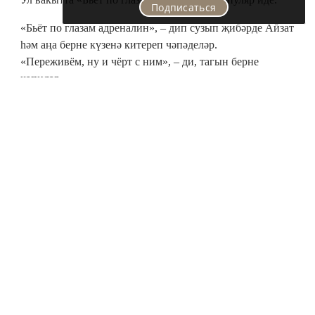
Подписаться
«Бьёт по глазам адреналин», – дип сузып җибәрде Айзат
һәм аңа берне күзенә китереп чәпәделәр.
«Переживём, ну и чёрт с ним», – ди, тагын берне
чәпиләр.
«Бьёт по глазам...
А-а-а-ам, а-а-а-ам, а-а-а-ам», – дип сузып торды, күз
төбенә эләгеп торды. Каты эләкте аңа, хәтта жәлләдем
үзен.
Сугышу процессы барганда авылның башка егетләре дә
җыелды. «Нәрсә булды? Ник кыйныйсыз?» – ди алар.
Боксер дусларым аңлатып бирде: «Бер авылда яшисез
һәм үзегезнең егетләрне сәбәпсез кыйныйсыз».
Авылның лидеррак малае: «Аңладым, бу минем косяк,
башка кабатланмас», – диде.
Һәм шул көннән бирле мин Сәпәй дискотекаларында
иркенләп йөри башладым».