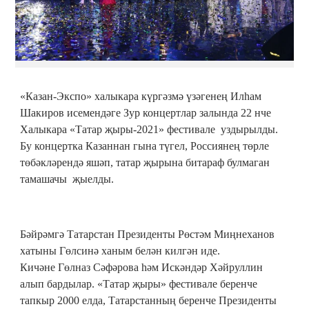
«Казан-Экспо» халыкара күргәзмә үзәгенең Илһам
Шакиров исемендәге Зур концертлар залында 22 нче
Халыкара «Татар җыры-2021» фестивале уздырылды.
Бу концертка Казаннан гына түгел, Россиянең төрле
төбәкләрендә яшәп, татар җырына битараф булмаган
тамашачы җыелды.
Бәйрәмгә Татарстан Президенты Рөстәм Миңнеханов
хатыны Гөлсинә ханым белән килгән иде.
Кичәне Гөлназ Сәфәрова һәм Искәндәр Хәйруллин
алып бардылар. «Татар җыры» фестивале беренче
тапкыр 2000 елда, Татарстанның беренче Президенты