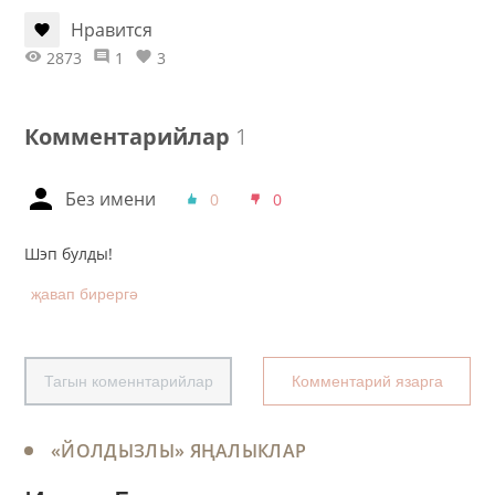
Нравится
2873
1
3
Комментарийлар
1
Без имени
0
0
Шэп булды!
җавап бирергә
Тагын коменнтарийлар
Комментарий язарга
«ЙОЛДЫЗЛЫ» ЯҢАЛЫКЛАР