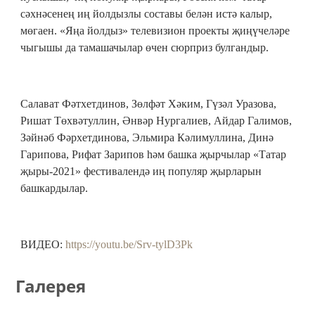
сәхнәсенең иң йолдызлы составы белән истә калыр,
мөгаен. «Яңа йолдыз» телевизион проекты җиңүчеләре
чыгышы да тамашачылар өчен сюрприз булгандыр.
Салават Фәтхетдинов, Зөлфәт Хәким, Гүзәл Уразова,
Ришат Төхвәтуллин, Әнвәр Нургалиев, Айдар Галимов,
Зәйнәб Фәрхетдинова, Эльмира Кәлимуллина, Динә
Гарипова, Рифат Зарипов hәм башка җырчылар «Татар
җыры-2021» фестивалендә иң популяр җырларын
башкардылар.
ВИДЕО:
https://youtu.be/Srv-tylD3Pk
Галерея