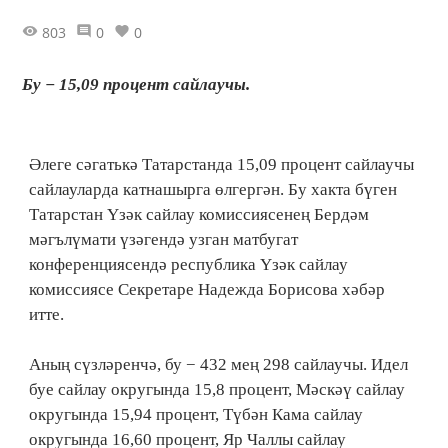
803
0
0
Бу − 15,09 процент сайлаучы.
Әлеге сәгатькә Татарстанда 15,09 процент сайлаучы
сайлауларда катнашырга өлгергән. Бу хакта бүген
Татарстан Үзәк сайлау комиссиясенең Бердәм
мәгълүмати үзәгендә узган матбугат
конференциясендә республика Үзәк сайлау
комиссиясе Секретаре Надежда Борисова хәбәр
итте.
Аның сүзләренчә, бу − 432 мең 298 сайлаучы. Идел
буе сайлау округында 15,8 процент, Мәскәү сайлау
округында 15,94 процент, Түбән Кама сайлау
округында 16,60 процент, Яр Чаллы сайлау