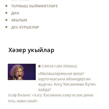
ТОРМЫШ КЫЙММӘТЛӘРЕ
ДИН
АВЫЛЫМ
ДУС-КҮРШЕЛӘР
Хәзер укыйлар
СӘХНӘ ҺӘМ ЯЗМЫШ
«Миләшләрем»не визит
карточкасына әйләндергән
җырчы: Алсу Хисамиева бүген
кайда?
Асаф Вәлиев: «Алсу Хисамиева хәзер ислам динен
тота, намаз укый»