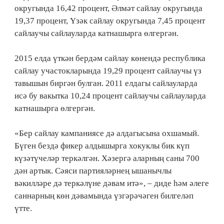
округында 16,42 процент, Әлмәт сайлау округында
19,37 процент, Үзәк сайлау округында 7,45 процент
сайлаучы сайлауларда катнашырга өлгергән.
2015 елда үткән бердәм сайлау көнендә республика
сайлау участокларында 19,29 процент сайлаучы үз
тавышын биргән булган. 2011 елдагы сайлауларда
исә бу вакытка 10,24 процент сайлаучы сайлауларда
катнашырга өлгергән.
«Бер сайлау кампаниясе дә алдагысына охшамый.
Бүген бездә фикер алдышырга хокуклы бик күп
күзәтүчеләр теркәлгән. Хәзергә аларның саны 700
дән артык. Сәяси партияләрнең ышанычлы
вәкилләре дә теркәлүне дәвам итә», – диде һәм әлеге
саннарның көн дәвамында үзгәрәчәген билгеләп
үтте.