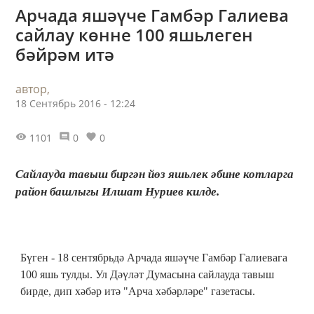
Арчада яшәүче Гамбәр Галиева
сайлау көнне 100 яшьлеген
бәйрәм итә
автор,
18 Сентябрь 2016 - 12:24
1101
0
0
Сайлауда тавыш биргән йөз яшьлек әбине котларга
район башлыгы Илшат Нуриев килде.
Бүген - 18 сентябрьдә Арчада яшәүче Гамбәр Галиевага
100 яшь тулды. Ул Дәүләт Думасына сайлауда тавыш
бирде, дип хәбәр итә "Арча хәбәрләре" газетасы.