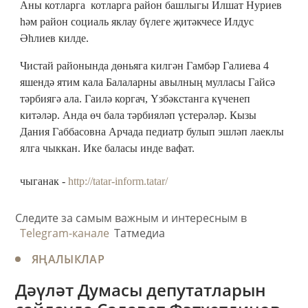
Аны котларга котларга район башлыгы Илшат Нуриев
һәм район социаль яклау бүлеге җитәкчесе Илдус
Әһлиев килде.
Чистай районында дөньяга килгән Гамбәр Галиева 4
яшендә ятим кала Балаларны авылның мулласы Гайсә
тәрбиягә ала. Гаилә коргач, Үзбәкстанга күченеп
китәләр. Анда өч бала тәрбияләп үстерәләр. Кызы
Дания Габбасовна Арчада педиатр булып эшләп лаеклы
ялга чыккан. Ике баласы инде вафат.
чыганак -
http://tatar-inform.tatar/
Следите за самым важным и интересным в
Telegram-канале
Татмедиа
ЯҢАЛЫКЛАР
Дәүләт Думасы депутатларын