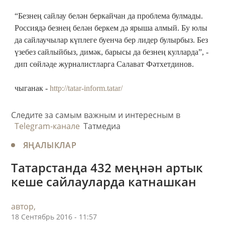
“Безнең сайлау белән беркайчан да проблема булмады.
Россиядә безнең белән беркем дә ярыша алмый. Бу юлы
да сайлаучылар күплеге буенча бер лидер булырбыз. Без
үзебез сайлыйбыз, димәк, барысы да безнең кулларда”, -
дип сөйләде журналистларга Салават Фәтхетдинов.
чыганак -
http://tatar-inform.tatar/
Следите за самым важным и интересным в
Telegram-канале
Татмедиа
ЯҢАЛЫКЛАР
Татарстанда 432 меңнән артык
кеше сайлауларда катнашкан
автор,
18 Сентябрь 2016 - 11:57