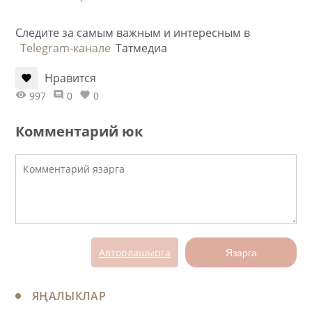
Следите за самым важным и интересным в
Telegram-канале
Татмедиа
Нравится
997
0
0
Комментарий юк
Авторлашырга
Язарга
ЯҢАЛЫКЛАР