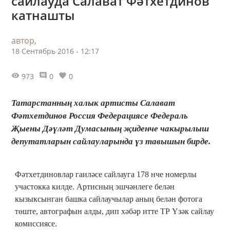
сайлауда Салават Фәтхетдинов
катнашты
автор,
18 Сентябрь 2016 - 12:17
973
0
0
Татарстанның халык артисты Салават
Фәтхетдинов Россия Федерациясе Федераль
Җыены Дәүләт Думасының җиденче чакырылыш
депутатларын сайлауларында үз тавышын бирде.
Фәтхетдиновлар гаиләсе сайлауга 178 нче номерлы
участокка килде. Артисның эшчәнлеге белән
кызыксынган башка сайлаучылар аның белән фотога
төште, автографын алды, дип хәбәр итте ТР Үзәк сайлау
комиссиясе.