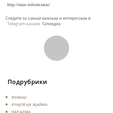
http://tatar-inform.tatar/
Следите за самым важным и интересным в
Telegram-канале
Татмедиа
Подрубрики
ЯЗМЫШ
КҮҢЕЛЕҢӘ ҖЫЙМА
ПАР АЛМА