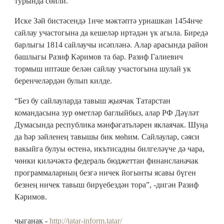
турында сөйли.
Иске Зәй бистәсендә 1нче мәктәптә урнашкан 1454нче
сайлау участогына да кешеләр иртәдән үк агыла. Биредә
барлыгы 1814 сайлаучы исәпләнә. Алар арасында район
башлыгы Разиф Кәримов та бар. Разиф Галиевич
тормыш иптәше белән сайлау участогына шулай ук
беренчеләрдән булып килде.
“Без бу сайлауларда тавыш җыячак Татарстан
командасына зур өметләр баглыйбыз, алар РФ Дәүләт
Думасында республика мәнфәгатьләрен яклаячак. Шуңа
да һәр зәйленең тавышы бик мөһим. Сайлаулар, сәяси
вакыйга булуы өстенә, икътисадны билгеләүче дә чара,
чөнки киләчәктә федераль бюджеттан финансланачак
программаларның безгә ничек йогынты ясавы бүген
безнең ничек тавыш бирүебездән тора”, -дигән Разиф
Кәримов.
чыганак -
http://tatar-inform.tatar/