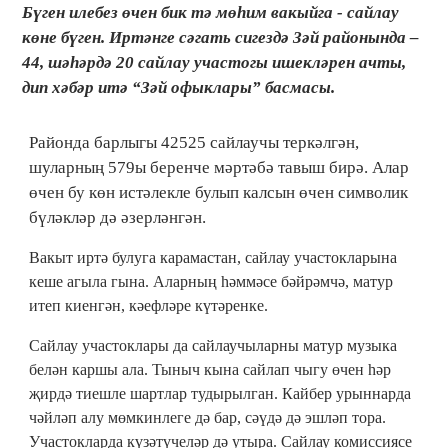
Бүген илебез өчен бик тә мөһим вакыйга - сайлау
көне бүген. Иртәнге сәгать сигездә Зәй районында –
44, шәһәрдә 20 сайлау участогы ишекләрен ачты,
дип хәбәр итә “Зәй офыклары” басмасы.
Районда барлыгы 42525 сайлаучы теркәлгән,
шуларның 579ы беренче мәртәбә тавыш бирә. Алар
өчен бу көн истәлекле булып калсын өчен символик
бүләкләр дә әзерләнгән.
Вакыт иртә булуга карамастан, сайлау участокларына
кеше агыла гына. Аларның һәммәсе бәйрәмчә, матур
итеп киенгән, кәефләре күтәренке.
Сайлау участоклары да сайлаучыларны матур музыка
белән каршы ала. Тыныч кына сайлап чыгу өчен һәр
җирдә тиешле шартлар тудырылган. Кайбер урыннарда
чәйләп алу мөмкинлеге дә бар, сәүдә дә эшләп тора.
Участокларда күзәтүчеләр дә утыра. Сайлау комиссиясе