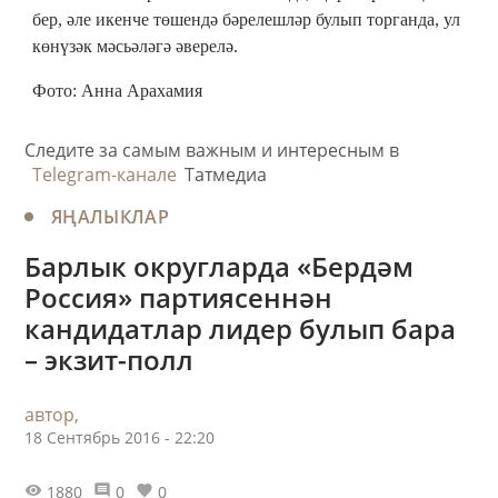
бер, әле икенче төшендә бәрелешләр булып торганда, ул
көнүзәк мәсьәләгә әверелә.
Фото: Анна Арахамия
Следите за самым важным и интересным в
Telegram-канале
Татмедиа
ЯҢАЛЫКЛАР
Барлык округларда «Бердәм
Россия» партиясеннән
кандидатлар лидер булып бара
– экзит-полл
автор,
18 Сентябрь 2016 - 22:20
1880
0
0