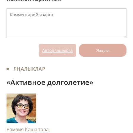
Авторлашырга
Язарга
ЯҢАЛЫКЛАР
«Активное долголетие»
Рәмзия Кашапова,