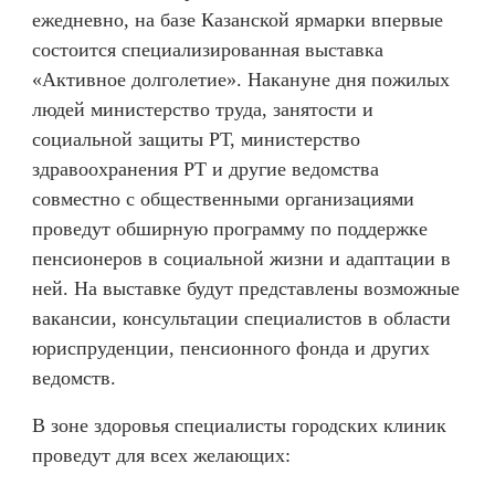
ежедневно, на базе Казанской ярмарки впервые
состоится специализированная выставка
«Активное долголетие». Накануне дня пожилых
людей министерство труда, занятости и
социальной защиты РТ, министерство
здравоохранения РТ и другие ведомства
совместно с общественными организациями
проведут обширную программу по поддержке
пенсионеров в социальной жизни и адаптации в
ней. На выставке будут представлены возможные
вакансии, консультации специалистов в области
юриспруденции, пенсионного фонда и других
ведомств.
В зоне здоровья специалисты городских клиник
проведут для всех желающих: