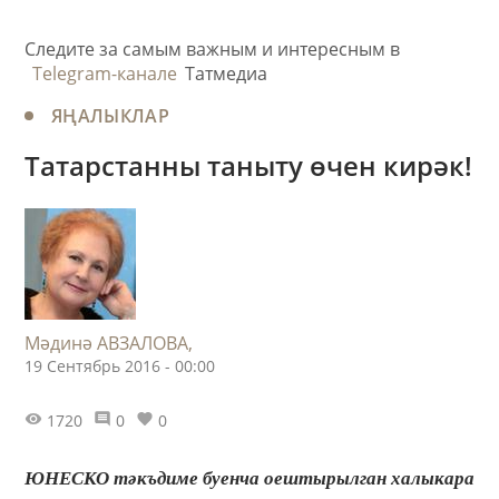
Следите за самым важным и интересным в
Telegram-канале
Татмедиа
ЯҢАЛЫКЛАР
Татарстанны таныту өчен кирәк!
Мәдинә АВЗАЛОВА,
19 Сентябрь 2016 - 00:00
1720
0
0
ЮНЕСКО тәкъдиме буенча оештырылган халыкара