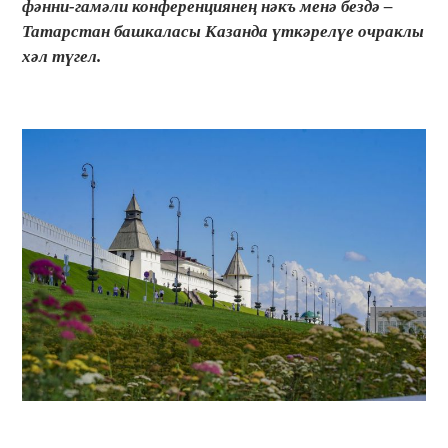
фәнни-гамәли конференциянең нәкъ менә бездә –
Татарстан башкаласы Казанда үткәрелүе очраклы
хәл түгел.