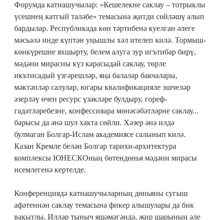
Форумда катнашучылар: «Кешелекне саклау – тотрыклы
үсешнең катгый таләбе» темасына җитди сөйләшү алып
бардылар. Республикада көн тәртибенә куелган әлеге
мәсьәлә инде күптән уңышлы хәл ителеп килә. Тормыш-
көнкүрешне яхшырту, белем алуга зур игътибар бирү,
мәдәни мирасны күз карасыдай саклау, төрле
икътисадый үзгәрешләр, яңа балалар бакчалары,
мәктәпләр салулар, югары квалификацияле эшчеләр
әзерләү өчен ресурс үзәкләре булдыру, гореф-
гадәтләребезне, конфессияара мөнәсәбәтләрне саклау...
барысы да әнә шул хакта сөйли. Хәзер әнә илдә
булмаган Болгар-Ислам академиясе салынып килә.
Казан Кремле белән Болгар тарихи-архитектура
комплексы ЮНЕСКОның бөтендөнья мәдәни мирасы
исемлегенә кертелде.
Конференциядә катнашучыларның дөньяны сугыш
афәтеннән саклау темасына фикер алышулары да бик
вакытлы. Илләр тыныч яшәмәгәндә, җир шарының әле