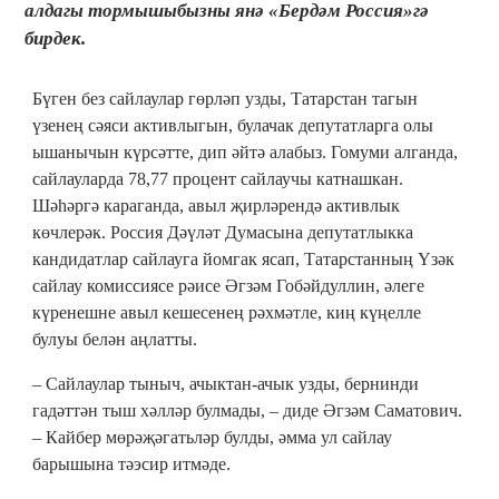
алдагы тормышыбызны янә «Бердәм Россия»гә
бирдек.
Бүген без сайлаулар гөрләп узды, Татарстан тагын
үзенең сәяси активлыгын, булачак депутатларга олы
ышанычын күрсәтте, дип әйтә алабыз. Гомуми алганда,
сайлауларда 78,77 процент сайлаучы катнашкан.
Шәһәргә караганда, авыл җирләрендә активлык
көчлерәк. Россия Дәүләт Думасына депутатлыкка
кандидатлар сайлауга йомгак ясап, Татарстанның Үзәк
сайлау комиссиясе рәисе Әгзәм Гобәйдуллин, әлеге
күренешне авыл кешесенең рәхмәтле, киң күңелле
булуы белән аңлатты.
– Сайлаулар тыныч, ачыктан-ачык узды, бернинди
гадәттән тыш хәлләр булмады, – диде Әгзәм Саматович.
– Кайбер мөрәҗәгатьләр булды, әмма ул сайлау
барышына тәэсир итмәде.