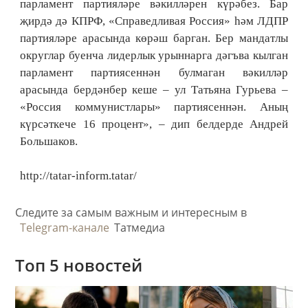
парламент партияләре вәкилләрен күрәбез. Бар
җирдә дә КПРФ, «Справедливая Россия» һәм ЛДПР
партияләре арасында көрәш барган. Бер мандатлы
округлар буенча лидерлык урыннарга дәгъва кылган
парламент партиясеннән булмаган вәкилләр
арасында бердәнбер кеше – ул Татьяна Гурьева –
«Россия коммунистлары» партиясеннән. Аның
күрсәткече 16 процент», – дип белдерде Андрей
Большаков.
http://tatar-inform.tatar/
Следите за самым важным и интересным в
Telegram-канале
Татмедиа
Топ 5 новостей