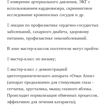
измерение артериального давления, ЭКГ с
​
использованием кардиовизера, скрининговое
исследование кровеносных сосудов и др.
лекции по профилактике сердечно-сосудистых
​
заболеваний, сахарного диабета, здоровому
питанию, профилактике онкозаболеваний.
В зоне мастер-классов посетители могут пройти:
мастер-класс по визажу;
​
мастер-класс с демонстрацией
​
цветотерапевтического аппарата «Очки Апек»
(аппарат предназначен для стимуляции глаза -
сетчатки, хрусталика, мышц глазного яблока.
Происходит нормализация обменных процессов,
эффективен для лечения катаракты);