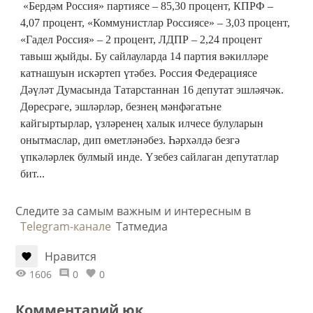
«Бердәм Россия» партиясе – 85,30 процент, КПРФ –
4,07 процент, «Коммунистлар Россиясе» – 3,03 процент,
«Гадел Россия» – 2 процент, ЛДПР – 2,24 процент
тавыш җыйды. Бу сайлауларда 14 партия вәкилләре
катнашуын искәртеп үтәбез. Россия Федерациясе
Дәүләт Думасында Татарстаннан 16 депутат эшләячәк.
Дөресрәге, эшләрләр, безнең мәнфәгатьне
кайгыртырлар, үзләренең халык илчесе булуларын
онытмаслар, дип өметләнәбез. Һәрхәлдә безгә
үпкәләрлек булмый инде. Үзебез сайлаган депутатлар
бит...
Следите за самым важным и интересным в
Telegram-канале
Татмедиа
Нравится
1606
0
0
Комментарий юк