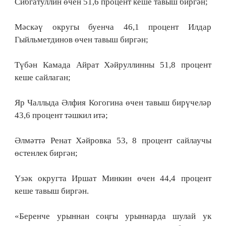
Сибгатуллин өчен 51,6 процент кеше тавыш биргән;
Мәскәү округы буенча 46,1 процент Илдар
Гыйльметдинов өчен тавыш биргән;
Түбән Камада Айрат Хәйруллинны 51,8 процент
кеше сайлаган;
Яр Чаллыда Әлфия Когогина өчен тавыш бирүчеләр
43,6 процент тәшкил итә;
Әлмәттә Ренат Хәйровка 53, 8 процент сайлаучы
өстенлек биргән;
Үзәк округта Иршат Минкин өчен 44,4 процент
кеше тавыш биргән.
«Беренче урыннан соңгы урыннарда шулай ук