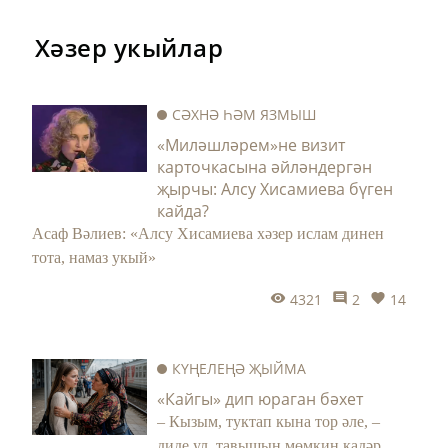
Хәзер укыйлар
СӘХНӘ ҺӘМ ЯЗМЫШ
«Миләшләрем»не визит
карточкасына әйләндергән
җырчы: Алсу Хисамиева бүген
кайда?
Асаф Вәлиев: «Алсу Хисамиева хәзер ислам динен
тота, намаз укый»
4321
2
14
КҮҢЕЛЕҢӘ ҖЫЙМА
«Кайгы» дип юраган бәхет
– Кызым, туктап кына тор әле, –
диде ул, тавышын мөмкин кадәр