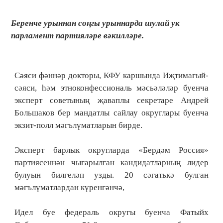
Беренче урыннан соңгы урыннарда шулай ук
парламент партияләре вәкилләре.
Сәяси фәннәр докторы, КФУ каршында Иҗтимагый-
сәяси, һәм этноконфессиональ мәсьәләләр буенча
эксперт советының җаваплы секретаре Андрей
Большаков бер мандатлы сайлау округлары буенча
экзит-полл мәгълүматларын бирде.
Эксперт барлык округларда «Бердәм Россия»
партиясеннән чыгарылган кандидатларның лидер
булуын билгеләп узды. 20 сәгатькә булган
мәгълүматлардан күренгәнчә,
Идел буе федераль округы буенча Фатыйх