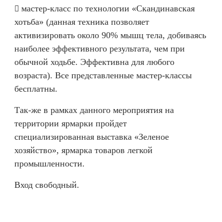
мастер-класс по технологии «Скандинавская
​
хотьба» (данная техника позволяет
активизировать около 90% мышц тела, добиваясь
наиболее эффективного результата, чем при
обычной ходьбе. Эффективна для любого
возраста). Все представленные мастер-классы
бесплатны.
Так-же в рамках данного мероприятия на
территории ярмарки пройдет
специализированная выставка «Зеленое
хозяйство», ярмарка товаров легкой
промышленности.
Вход свободный.