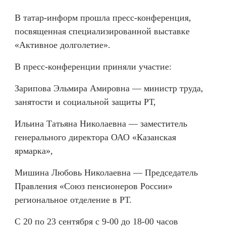
В татар-информ прошла пресс-конференция,
посвященная специализированной выставке
«Активное долголетие».
В пресс-конференции приняли участие:
Зарипова Эльмира Амировна — министр труда,
занятости и социальной защиты РТ,
Ильина Татьяна Николаевна — заместитель
генерального директора ОАО «Казанская
ярмарка»,
Мишина Любовь Николаевна — Председатель
Правления «Союз пенсионеров России»
региональное отделение в РТ.
С 20 по 23 сентября с 9-00 до 18-00 часов