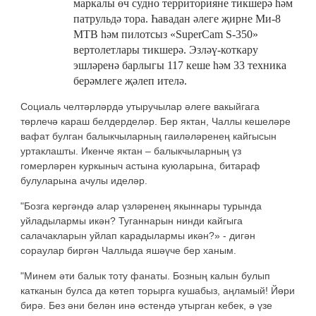
маркалы өч судно территорияне тикшерә һәм
патрульдә тора. Һавадан әлеге җирне Ми-8
МТВ һәм пилотсыз «SuperCam S-350»
вертолетлары тикшерә. Эзләү-коткару
эшләренә барлыгы 117 кеше һәм 33 техника
берәмлеге җәлеп ителә.
Социаль челтәрләрдә утыручылар әлеге вакыйгага
төрлечә караш белдерделәр. Бер яктан, Чаллы кешеләре
вафат булган балыкчыларның гаиләләренең кайгысын
уртаклашты. Икенче яктан – балыкчыларның үз
гомерләрен куркыныч астына куюларына, битараф
булуларына ачулы иделәр.
"Бозга кергәндә алар үзләренең якыннары турында
уйладылармы икән? Туганнарын нинди кайгыга
салачакларын уйлап карадылармы икән?» - дигән
сораулар биргән Чаллыда яшәүче бер ханым.
"Минем әти балык тоту фанаты. Бозның калын булып
катканын булса да көтеп торырга кушабыз, аңламый! Йөри
бирә. Без әни белән инә өстендә утырган кебек, ә үзе