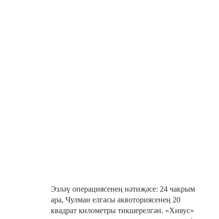
Эзләү операциясенең нәтиҗәсе: 24 чакрым
ара, Чулман елгасы аквоториясенең 20
квадрат километры тикшерелгән. «Хивус»