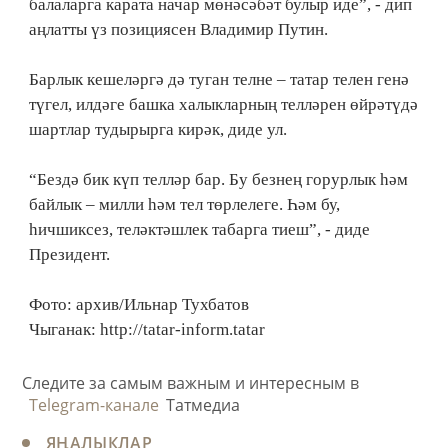
балаларга карата начар мөнәсәбәт булыр иде”, - дип
аңлатты үз позициясен Владимир Путин.
Барлык кешеләргә дә туган телне – татар телен генә
түгел, илдәге башка халыкларның телләрен өйрәтүдә
шартлар тудырырга кирәк, диде ул.
“Бездә бик күп телләр бар. Бу безнең горурлык һәм
байлык – милли һәм тел төрлелеге. Һәм бу,
һичшиксез, теләктәшлек табарга тиеш”, - диде
Президент.
Фото: архив/Ильнар Тухбатов
Чыганак: http://tatar-inform.tatar
Следите за самым важным и интересным в
Telegram-канале
Татмедиа
ЯҢАЛЫКЛАР