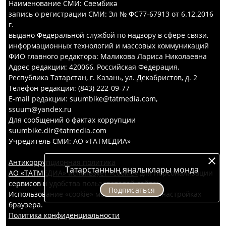
Наименование СМИ: Сөембикә
запись о регистрации СМИ: Эл № ФС77-67913 от 6.12.2016
г.
выдано Федеральной службой по надзору в сфере связи,
информационных технологий и массовых коммуникаций
ФИО главного редактора: Маликова Лариса Николаевна
Адрес редакции: 420066, Российская Федерация,
Республика Татарстан, г. Казань, ул. Декабристов, д. 2
Телефон редакции: (843) 222-09-77
E-mail редакции: suumbike@tatmedia.com,
ssuum@yandex.ru
Для сообщений о фактах коррупции
suumbike.dir@tatmedia.com
Учредитель СМИ: АО «ТАТМЕДИА»
Антикоррупционная политика
Татарстанның яңалыклары монда
АО «ТАТМЕДИА» использует «cookie»
для персонализации
сервисов и удобства пользователей сайтом.
Подписаться
Использование «cookie» можно отменить в настройках
браузера.
Политика конфиденциальности