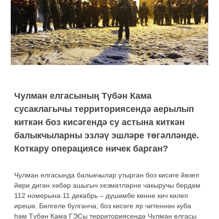
Чулман елгасының Түбән Кама
сусаклагычы территориясендә аерылып
киткән боз кисәгендә су астына киткән
балыкчыларны эзләү эшләре төгәлләнде.
Коткару операциясе ничек барган?
Чулман елгасында балыкчылар утырган боз кисәге йөзеп
йөри дигән хәбәр ашыгыч хезмәтләрне чакыручы бердәм
112 номерына 11 декабрь – дүшәмбе көнне кич килеп
ирешә. Билгеле булганча, боз кисәге яр читеннән куба
һәм Түбән Кама ГЭСы территориясендә Чулман елгасы