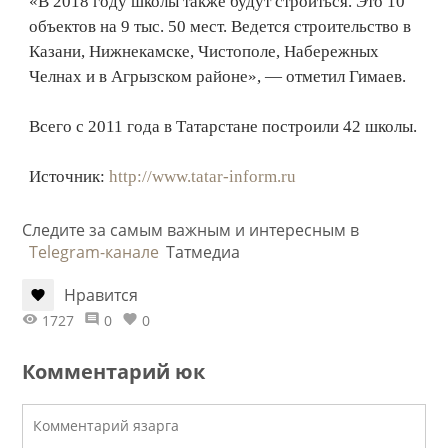
«В 2018 году школы также будут строиться. Это 10
объектов на 9 тыс. 50 мест. Ведется строительство в
Казани, Нижнекамске, Чистополе, Набережных
Челнах и в Агрызском районе», — отметил Гимаев.
Всего с 2011 года в Татарстане построили 42 школы.
Источник:
http://www.tatar-inform.ru
Следите за самым важным и интересным в
Telegram-канале
Татмедиа
Нравится
1727
0
0
Комментарий юк