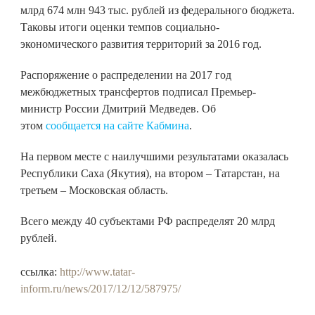
млрд 674 млн 943 тыс. рублей из федерального бюджета.
Таковы итоги оценки темпов социально-
экономического развития территорий за 2016 год.
Распоряжение о распределении на 2017 год
межбюджетных трансфертов подписал Премьер-
министр России Дмитрий Медведев. Об
этом
сообщается на сайте Кабмина
.
На первом месте с наилучшими результатами оказалась
Республики Саха (Якутия), на втором – Татарстан, на
третьем – Московская область.
Всего между 40 субъектами РФ распределят 20 млрд
рублей.
ссылка:
http://www.tatar-
inform.ru/news/2017/12/12/587975/