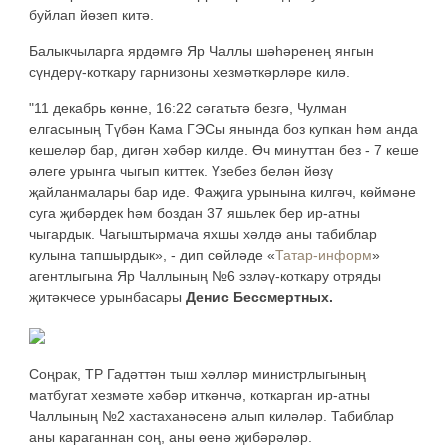
буйлап йөзеп китә.
Балыкчыларга ярдәмгә Яр Чаллы шәһәренең янгын
сүндерү-коткару гарнизоны хезмәткәрләре килә.
"11 декабрь көнне, 16:22 сәгатьтә безгә, Чулман
елгасының Түбән Кама ГЭСы янында боз купкан һәм анда
кешеләр бар, дигән хәбәр килде. Өч минуттан без - 7 кеше
әлеге урынга чыгып киттек. Үзебез белән йөзү
җайланмалары бар иде. Фаҗига урынына килгәч, көймәне
суга җибәрдек һәм боздан 37 яшьлек бер ир-атны
чыгардык. Чагыштырмача яхшы хәлдә аны табиблар
кулына тапшырдык», - дип сөйләде «
Татар-информ
»
агентлыгына Яр Чаллының №6 эзләү-коткару отряды
җитәкчесе урынбасары
Денис Бессмертных.
Соңрак, ТР Гадәттән тыш хәлләр министрлыгының
матбугат хезмәте хәбәр иткәнчә, коткарган ир-атны
Чаллының №2 хастаханәсенә алып киләләр. Табиблар
аны караганнан соң, аны өенә җибәрәләр.