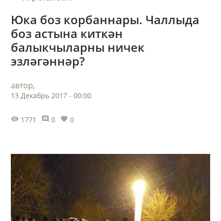
Юка боз корбаннары. Чаллыда
боз астына киткән
балыкчыларны ничек
эзләгәннәр?
автор,
13 Декабрь 2017 - 00:00
1771
0
0