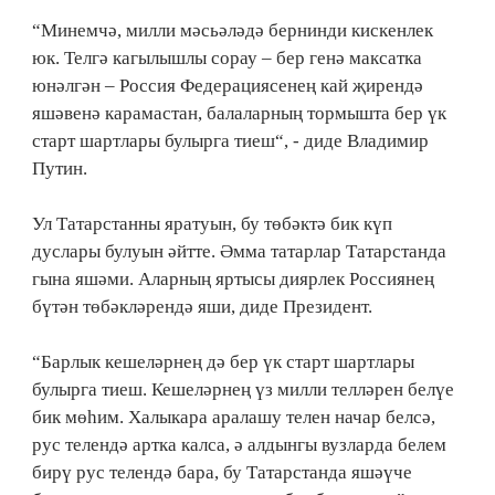
“Минемчә, милли мәсьәләдә бернинди кискенлек
юк. Телгә кагылышлы сорау – бер генә максатка
юнәлгән – Россия Федерациясенең кай җирендә
яшәвенә карамастан, балаларның тормышта бер үк
старт шартлары булырга тиеш“, - диде Владимир
Путин.
Ул Татарстанны яратуын, бу төбәктә бик күп
дуслары булуын әйтте. Әмма татарлар Татарстанда
гына яшәми. Аларның яртысы диярлек Россиянең
бүтән төбәкләрендә яши, диде Президент.
“Барлык кешеләрнең дә бер үк старт шартлары
булырга тиеш. Кешеләрнең үз милли телләрен белүе
бик мөһим. Халыкара аралашу телен начар белсә,
рус телендә артка калса, ә алдынгы вузларда белем
бирү рус телендә бара, бу Татарстанда яшәүче