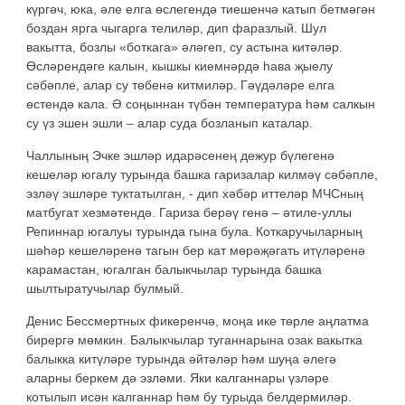
күргәч, юка, әле елга өслегендә тиешенчә катып бетмәгән
боздан ярга чыгарга телиләр, дип фаразлый. Шул
вакытта, бозлы «боткага» әләгеп, су астына китәләр.
Өсләрендәге калын, кышкы киемнәрдә һава җыелу
сәбәпле, алар су төбенә китмиләр. Гәүдәләре елга
өстендә кала. Ә соңыннан түбән температура һәм салкын
су үз эшен эшли – алар суда бозланып каталар.
Чаллының Эчке эшләр идарәсенең дежур бүлегенә
кешеләр югалу турында башка гаризалар килмәү сәбәпле,
эзләү эшләре туктатылган, - дип хәбәр иттеләр МЧСның
матбугат хезмәтендә. Гариза берәү генә – әтиле-уллы
Репиннар югалуы турында гына була. Коткаручыларның
шәһәр кешеләренә тагын бер кат мөрәҗәгать итүләренә
карамастан, югалган балыкчылар турында башка
шылтыратучылар булмый.
Денис Бессмертных фикеренчә, моңа ике төрле аңлатма
бирергә мөмкин. Балыкчылар туганнарына озак вакытка
балыкка китүләре турында әйтәләр һәм шуңа әлегә
аларны беркем дә эзләми. Яки калганнары үзләре
котылып исән калганнар һәм бу турыда белдермиләр.