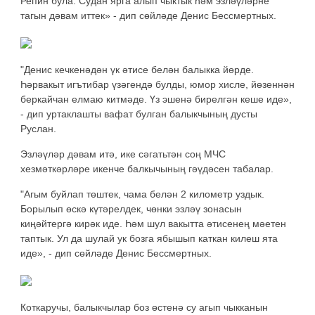
Репин була. Судан ярга алып чыктык һәм эзләүләрне
тагын дәвам иттек» - дип сөйләде Денис Бессмертных.
"Денис кечкенәдән үк әтисе белән балыкка йөрде.
Һәрвакыт игътибар үзәгендә булды, юмор хисле, йөзеннән
беркайчан елмаю китмәде. Үз эшенә бирелгән кеше иде»,
- дип уртаклашты вафат булган балыкчының дусты
Руслан.
Эзләүләр дәвам итә, ике сәгатьтән соң МЧС
хезмәткәрләре икенче балкычының гәүдәсен табалар.
"Агым буйлап төштек, чама белән 2 километр уздык.
Борылып өскә күтәрелдек, чөнки эзләү зонасын
киңәйтергә кирәк иде. Һәм шул вакытта әтисенең мәетен
таптык. Ул да шулай ук бозга ябышып каткан килеш ята
иде», - дип сөйләде Денис Бессмертных.
Коткаручы, балыкчылар боз өстенә су агып чыкканын