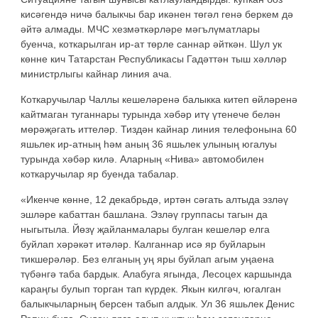
кисәгендә ничә балыкчы бар икәнен төгәл генә беркем дә
әйтә алмады. МЧС хезмәткәрләре мәгълүматлары
буенча, коткарылган ир-ат төрле саннар әйткән. Шул ук
көнне кич Татарстан Республикасы Гадәттән тыш хәлләр
министрлыгы кайнар линия ача.
Коткаручылар Чаллы кешеләренә балыкка китеп өйләренә
кайтмаган туганнары турында хәбәр итү үтенече белән
мөрәҗәгать иттеләр. Тиздән кайнар линия телефонына 60
яшьлек ир-атның һәм аның 36 яшьлек улының югалуы
турында хәбәр килә. Аларның «Нива» автомобилен
коткаручылар яр буенда табалар.
«Икенче көнне, 12 декабрьдә, иртән сәгать алтыда эзләү
эшләре кабаттан башлана. Эзләү группасы тагын да
ныгытыла. Йөзү җайланмалары булган кешеләр елга
буйлап хәрәкәт итәләр. Калганнар исә яр буйларын
тикшерәләр. Без елганың уң яры буйлап агым уңаена
түбәнгә таба бардык. Алабуга ягында, Лесоцех каршында
караңгы булып торган тап күрдек. Якын килгәч, югалган
балыкчыларның берсен табып алдык. Ул 36 яшьлек Денис