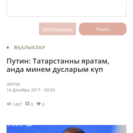
Авторлашырга
Язарга
ЯҢАЛЫКЛАР
Путин: Татарстанны яратам,
анда минем дусларым күп
автор,
14 Декабрь 2017 - 00:00
1497
0
0