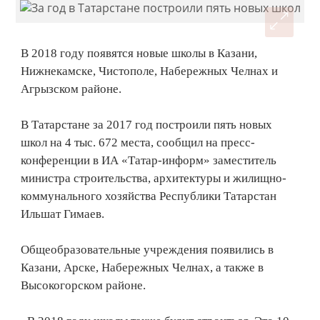
В 2018 году появятся новые школы в Казани,
Нижнекамске, Чистополе, Набережных Челнах и
Агрызском районе.
В Татарстане за 2017 год построили пять новых
школ на 4 тыс. 672 места, сообщил на пресс-
конференции в ИА «Татар-информ» заместитель
министра строительства, архитектуры и жилищно-
коммунального хозяйства Республики Татарстан
Ильшат Гимаев.
Общеобразовательные учреждения появились в
Казани, Арске, Набережных Челнах, а также в
Высокогорском районе.