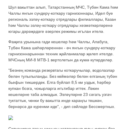
Шул вакыттан алып, Татарстанның МЧС, Түбән Кама һәм
Чаллы янгын сүндерү-коткару гарнизоннары, Идел буе
региональ эзләү-коткару отрядлары филиаллары, Казан
һәм Чаллы эзләү-коткару отрядлары хезмәткәрләренә
югары дәрәҗәдәге әзерлек режимы игълан ителә.
Фаҗига урынына гади кешеләр һәм Чаллы, Алабуга,
Түбән Кама шәһәрләреннән - өч янгын сүндерү-коткару
гарнизоннарыннан техник җайланмалар җәлеп ителде.
МЧСның МИ-8 МТВ-1 вертолетын да күккә күтәрделәр.
"Безнең команда резервтагы коткаручылар, водолазлар
белән тулылыланды. Без көймәләр белән елганың түбән
бьефын тикшердек. Елга буйлап 8,5 км уздык, һәрбер
купкан бозга, чокырларга игътибар иттек. Ләкин
кешеләрне таба алмадык. Эзләүләрне 23 сәгать узгач
туктаттык, чөнки бу вакытта инде караңгы төшкән,
бернәрсә дә күренми иде", - дип сөйләде Бессмертных.
Ситуацияне тагын шунысы катлауландырды: купкан боз