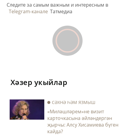
Следите за самым важным и интересным в
Telegram-канале
Татмедиа
Хәзер укыйлар
СӘХНӘ ҺӘМ ЯЗМЫШ
«Миләшләрем»не визит
карточкасына әйләндергән
җырчы: Алсу Хисамиева бүген
кайда?