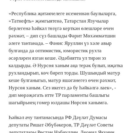
«Республика җитәкчелеге исеменнән баулыларга,
«Татнефть» җәмгыятенә, Татарстан Язучылар
берлегенә һәйкәл төзүгә керткән өлешләре өчен
рәхмәт, – дип сүз башлады Фәрит Мөхәммәтшин
әлеге тантанада. – Фәнис Яруллин үз хәле авыр
булганда да оптимистик, юмористик рухта
әсәрләрен язган кеше. Әдәбиятта ул тирән эз
калдырды. Ә Нурсөя ханым аңа терәк булып, иҗатка
рухландырып, көч биреп торды. Шушындый матур
кеше булганыгыз, матур яшәгәнегез өчен рәхмәт,
Нурсөя ханым. Сез икегез дә бу һәйкәлгә лаек», -
дип мөрәҗәгать итте ТР парламенты башлыгы
шагыйрьнең гомер юлдашы Нөрсөя ханымга.
Һәйкәл ачу тантанасында РФ Дәүләт Думасы
депутаты Ришат Әбүбәкеров, ТР Дәүләт Советы
депутатлары Рөстәм Нәбиуллин, Леонид Якунин,