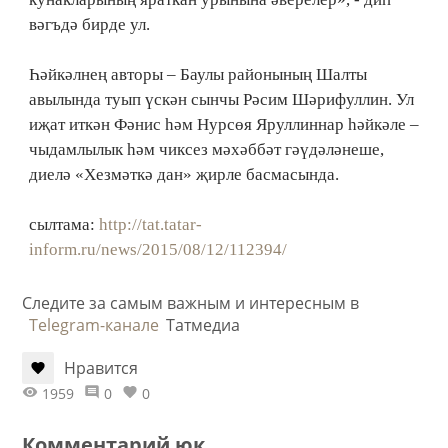
вәгъдә бирде ул.
Һәйкәлнең авторы – Баулы районының Шалты
авылында туып үскән сынчы Рәсим Шәрифуллин. Ул
иҗат иткән Фәнис һәм Нурсөя Яруллиннар һәйкәле –
чыдамлылык һәм чиксез мәхәббәт гәүдәләнеше,
диелә «Хезмәткә дан» җирле басмасында.
сылтама:
http://tat.tatar-
inform.ru/news/2015/08/12/112394/
Следите за самым важным и интересным в
Telegram-канале
Татмедиа
Нравится
1959
0
0
Комментарий юк