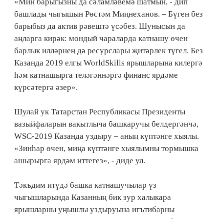
«Мин барыгызны да сәламләвемә шатмын, - дип
башлады чыгышын Рөстәм Миңнеханов. – Бүген без
барыбыз да актив рәвештә үсәбез. Шунысын да
аңларга кирәк: мондый чараларда катнашу өчен
барлык илләрнең дә ресурслары җитәрлек түгел. Без
Казанда 2019 елгы WorldSkills ярышларына килергә
һәм катнашырга теләгәннәргә финанс ярдәме
күрсәтергә әзер».
Шулай ук Татарстан Республикасы Президенты
вазыйфаларын вакытлыча башкаручы белдергәнчә,
WSC-2019 Казанда уздыру – аның күптәнге хыялы.
«Зинһар өчен, миңа күптәнге хыялымны тормышка
ашырырга ярдәм иттегез», - диде ул.
Тәкъдим итүдә башка катнашучылар үз
чыгышларында Казанның бик зур халыкара
ярышларны уңышлы уздыруына игътибарны