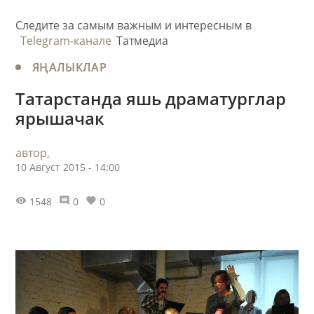
Следите за самым важным и интересным в
Telegram-канале
Татмедиа
ЯҢАЛЫКЛАР
Татарстанда яшь драматурглар
ярышачак
автор,
10 Август 2015 - 14:00
1548
0
0