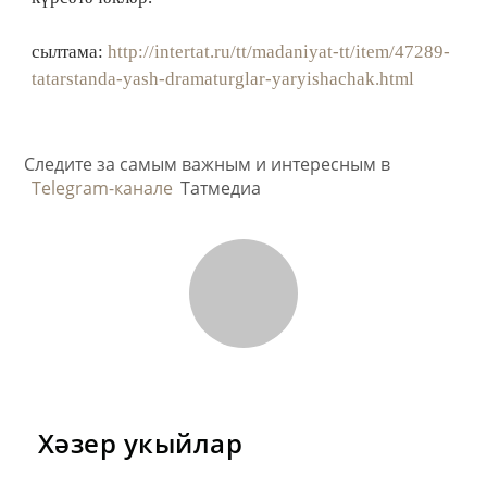
сылтама:
http://intertat.ru/tt/madaniyat-tt/item/47289-
tatarstanda-yash-dramaturglar-yaryishachak.html
Следите за самым важным и интересным в
Telegram-канале
Татмедиа
Хәзер укыйлар