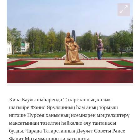
Кичә Баулы шәһәрендә Татарстанның халык
шагыйре Фәнис Яруллинның һәм аның тормыш
иптәше Нурсөя ханымның исемнәрен мәңгеләштерү
максатыннан төзелгән һәйкәлне ачу тантанасы
булды. Чарада Татарстанның Дәүләт Советы Рәисе
Фәрит Мөхәммәтшин дә катнашты.