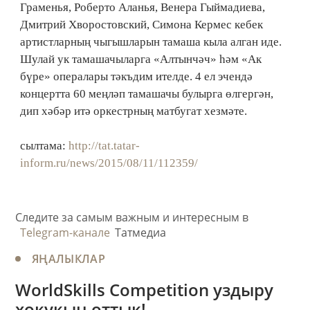
Граменья, Роберто Аланья, Венера Гыймадиева,
Дмитрий Хворостовский, Симона Кермес кебек
артистларның чыгышларын тамаша кыла алган иде.
Шулай ук тамашачыларга «Алтынчәч» һәм «Ак
бүре» опералары тәкъдим ителде. 4 ел эчендә
концертта 60 меңләп тамашачы булырга өлгергән,
дип хәбәр итә оркестрның матбугат хезмәте.
сылтама:
http://tat.tatar-
inform.ru/news/2015/08/11/112359/
Следите за самым важным и интересным в
Telegram-канале
Татмедиа
ЯҢАЛЫКЛАР
WorldSkills Competition уздыру
хокукын оттык!