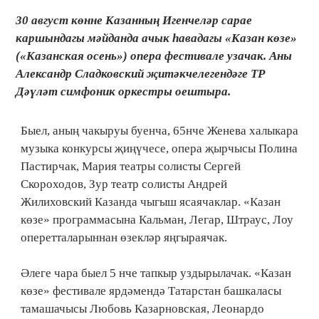
30 август көнне Казанның Игенчеләр сарае
каршындагы мәйданда ачык һавадагы «Казан көзе»
(«Казанская осень») опера фестивале узачак. Аны
Александр Сладковский җитәкчелегендәге ТР
Дәүләт симфоник оркестры оештыра.
Быел, аның чакыруы буенча, 65нче Женева халыкара
музыка конкурсы җиңүчесе, опера җырчысы Полина
Пастирчак, Мария театры солисты Сергей
Скороходов, Зур театр солисты Андрей
Жилиховский Казанда чыгыш ясаячаклар. «Казан
көзе» программасына Кальман, Легар, Штраус, Лоу
оперетталарыннан өзекләр яңгыраячак.
Әлеге чара быел 5 нче тапкыр уздырылачак. «Казан
көзе» фестивале ярдәмендә Татарстан башкаласы
тамашачысы Любовь Казарновская, Леонардо