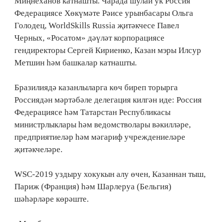
Миңнеханов катнашты. Чарада шулай ук Россия
Федерациясе Хөкүмәте Рәисе урынбасары Ольга
Голодец, WorldSkills Russia җитәкчесе Павел
Черных, «Росатом» дәүләт корпорациясе
гендиректоры Сергей Кириенко, Казан мэры Илсур
Метшин һәм башкалар катнашты.
Бразилиядә казанлыларга көч биреп торырга
Россиядән мәртәбәле делегация килгән иде: Россия
Федерациясе һәм Татарстан Республикасы
министрлыклары һәм ведомстволары вәкилләре,
предприятиеләр һәм мәгариф учреждениеләре
җитәкчеләре.
WSC-2019 уздыру хокукын алу өчен, Казаннан тыш,
Париж (Франция) һәм Шарлеруа (Бельгия)
шәһәрләре көрәште.