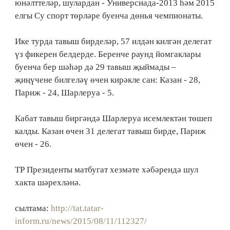
юнәлттеләр, шулардан - Универсиада-2013 һәм 2015
елгы Су спорт төрләре буенча дөнья чемпионаты.
Ике турда тавыш бирделәр, 57 илдән килгән делегат
үз фикерен белдерде. Беренче раунд йомгаклары
буенча бер шәһәр дә 29 тавыш җыймады –
җиңүчене билгеләү өчен кирәкле сан: Казан - 28,
Париж - 24, Шарлеруа - 5.
Кабат тавыш биргәндә Шарлеруа исемлектән төшеп
калды. Казан өчен 31 делегат тавыш бирде, Париж
өчен - 26.
ТР Президенты матбугат хезмәте хәбәрендә шул
хакта шәрехләнә.
сылтама:
http://tat.tatar-
inform.ru/news/2015/08/11/112327/