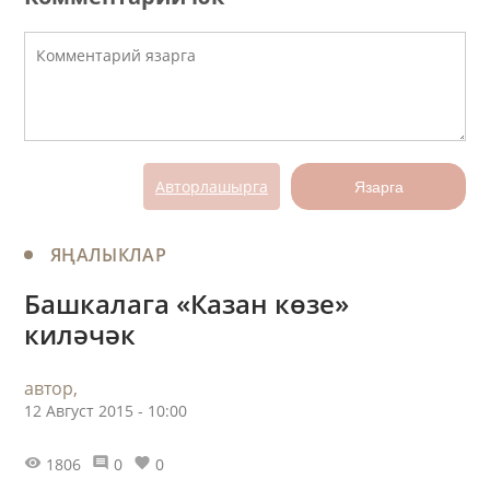
Авторлашырга
Язарга
ЯҢАЛЫКЛАР
Башкалага «Казан көзе»
киләчәк
автор,
12 Август 2015 - 10:00
1806
0
0