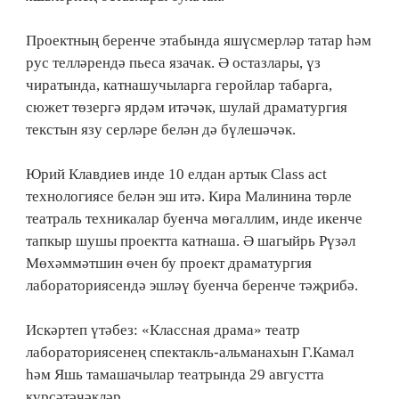
Проектның беренче этабында яшүсмерләр татар һәм
рус телләрендә пьеса язачак. Ә остазлары, үз
чиратында, катнашучыларга геройлар табарга,
сюжет төзергә ярдәм итәчәк, шулай драматургия
текстын язу серләре белән дә бүлешәчәк.
Юрий Клавдиев инде 10 елдан артык Class act
технологиясе белән эш итә. Кира Малинина төрле
театраль техникалар буенча мөгаллим, инде икенче
тапкыр шушы проектта катнаша. Ә шагыйрь Рүзәл
Мөхәммәтшин өчен бу проект драматургия
лабораториясендә эшләү буенча беренче тәҗрибә.
Искәртеп үтәбез: «Классная драма» театр
лабораториясенең спектакль-альманахын Г.Камал
һәм Яшь тамашачылар театрында 29 августта
күрсәтәчәкләр.