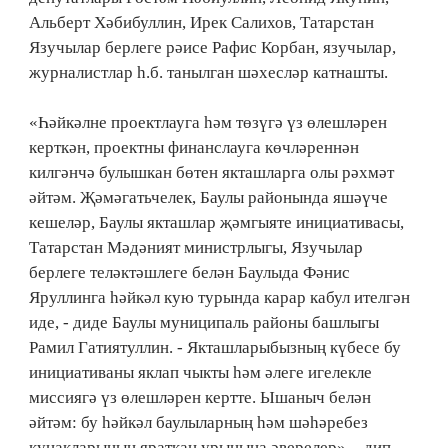
Альберт Хәбибуллин, Ирек Салихов, Татарстан
Язучылар берлеге рәисе Рафис Корбан, язучылар,
журналистлар һ.б. танылган шәхесләр катнашты.
«Һәйкәлне проектлауга һәм төзүгә үз өлешләрен
керткән, проектны финанслауга көчләреннән
килгәнчә булышкан бөтен якташларга олы рәхмәт
әйтәм. Җәмәгатьчелек, Баулы районында яшәүче
кешеләр, Баулы якташлар җәмгыяте инициативасы,
Татарстан Мәдәният министрлыгы, Язучылар
берлеге теләктәшлеге белән Баулыда Фәнис
Яруллинга һәйкәл кую турында карар кабул ителгән
иде, - диде Баулы муниципаль районы башлыгы
Рамил Гатиятуллин. - Якташларыбызның күбесе бу
инициативаны яклап чыкты һәм әлеге игелекле
миссиягә үз өлешләрен кертте. Ышаныч белән
әйтәм: бу һәйкәл баулыларның һәм шәһәребез
кунакларының яраткан урынына әверелер», - дип