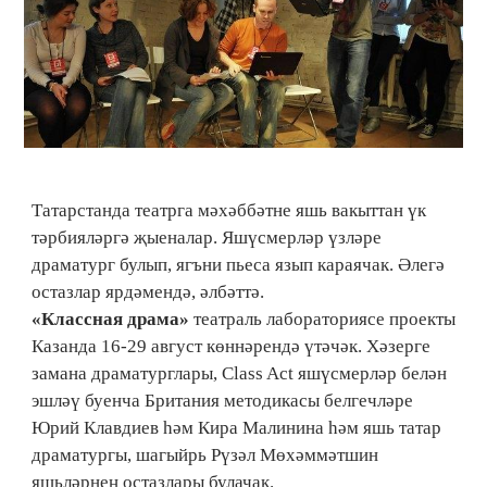
Татарстанда театрга мәхәббәтне яшь вакыттан үк
тәрбияләргә җыеналар. Яшүсмерләр үзләре
драматург булып, ягъни пьеса язып караячак. Әлегә
остазлар ярдәмендә, әлбәттә.
«Классная драма»
театраль лабораториясе проекты
Казанда 16-29 август көннәрендә үтәчәк. Хәзерге
замана драматурглары, Class Act яшүсмерләр белән
эшләү буенча Британия методикасы белгечләре
Юрий Клавдиев һәм Кира Малинина һәм яшь татар
драматургы, шагыйрь Рүзәл Мөхәммәтшин
яшьләрнең остазлары булачак.