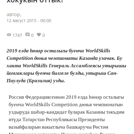
автор,
12 Август 2015 - 00:00
1747
0
0
2019 елда һөнәр осталыгы буенча WorldSkills
Competition дөнья чемпионаты Казанда узачак. Бу
хакта WorldSkills Генераль Ассамблеясы утырышы
йомгаклары буенча билгеле булды, утырыш Сан-
Паулуда (Бразилия) узды.
Россия Федерациясеннән 2019 елда һөнәр осталыгы
буенча WorldSkills Competition дөнья чемпионатын
уздыруда шәһәр-кандидат буларак Казанны тәкъдим
итүдә Татарстан Республикасы Президенты
вазыйфаларын вакытлыча башкаручы Рөстәм