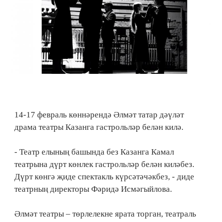
14-17 февраль көннәрендә Әлмәт татар дәүләт
драма театры Казанга гастрольләр белән килә.
- Театр елының башында без Казанга Камал
театрына дүрт көнлек гастрольләр белән киләбез.
Дүрт көнгә җиде спектакль күрсәтәчәкбез, - диде
театрның директоры Фәридә Исмәгыйлова.
Әлмәт театры – төрлелекне ярата торган, театраль