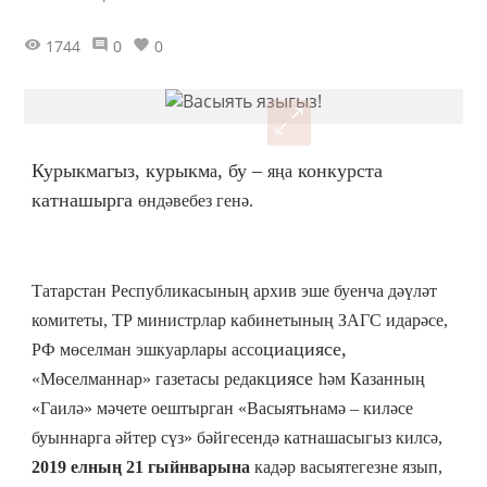
1744
0
0
Курыкмагыз, курыкм
, бу –
конкурста
а
яңа
катнашырга
өндәвебез генә.
Татарстан Республикасының архив эше буенча дәүләт
комитеты, ТР министрлар кабинетының ЗАГС идарәсе,
циациясе,
РФ мөселман эшкуарлары ассо
циясе
«Мөселманнар» газетасы редак
һәм Казанның
ь
«Гаилә» мәчете оештырган «Васыят
намә – киләсе
буыннарга әйтер сүз» бәйгесендә катнашасыгыз килсә,
2019 елның 21 гыйнварына
кадәр васыятегезне язып,