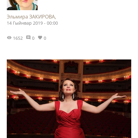
​Эльмира ЗАКИРОВА,
14 Гыйнвар 2019 - 00:00
1652
0
0