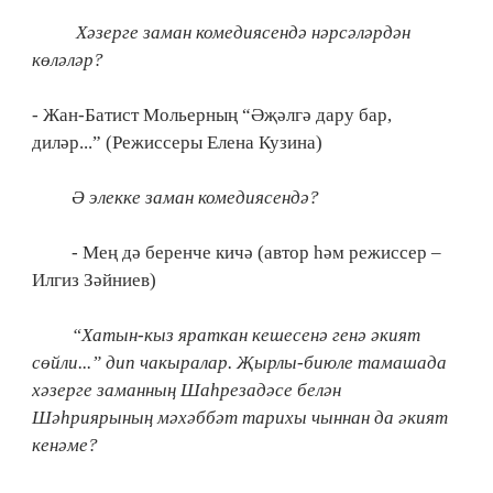
Хәзерге заман комедиясендә нәрсәләрдән
көләләр?
- Жан-Батист Мольерның “Әҗәлгә дару бар,
диләр...” (Режиссеры Елена Кузина)
Ә элекке заман комедиясендә?
- Мең дә беренче кичә (автор һәм режиссер –
Илгиз Зәйниев)
“Хатын-кыз яраткан кешесенә генә әкият
сөйли...” дип чакыралар. Җырлы-биюле тамашада
хәзерге заманның Шаһрезадәсе белән
Шәһриярының мәхәббәт тарихы чыннан да әкият
кенәме?