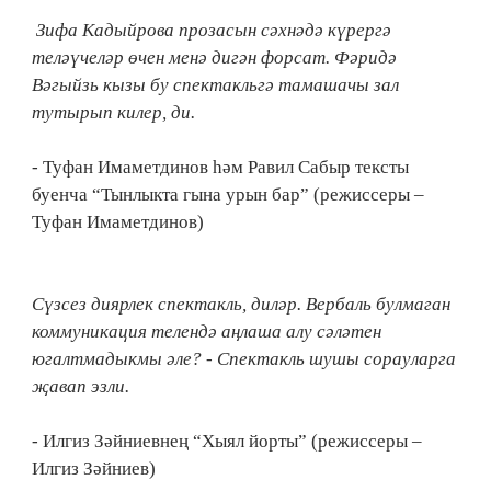
Зифа Кадыйрова прозасын сәхнәдә күрергә
теләүчеләр өчен менә дигән форсат. Фәридә
Вәгыйзь кызы бу спектакльгә тамашачы зал
тутырып килер, ди.
- Туфан Имаметдинов һәм Равил Сабыр тексты
буенча “Тынлыкта гына урын бар” (режиссеры –
Туфан Имаметдинов)
Сүзсез диярлек спектакль, диләр. Вербаль булмаган
коммуникация телендә аңлаша алу сәләтен
югалтмадыкмы әле? - Спектакль шушы сорауларга
җавап эзли.
- Илгиз Зәйниевнең “Хыял йорты” (режиссеры –
Илгиз Зәйниев)