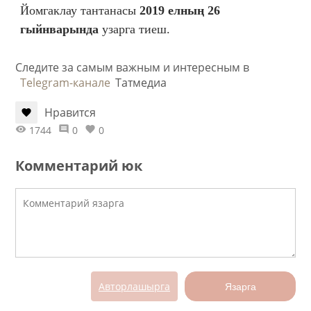
Йомгаклау тантанасы
2019 елның 26
гыйнварында
узарга тиеш.
Следите за самым важным и интересным в
Telegram-канале
Татмедиа
Нравится
1744
0
0
Комментарий юк
Авторлашырга
Язарга