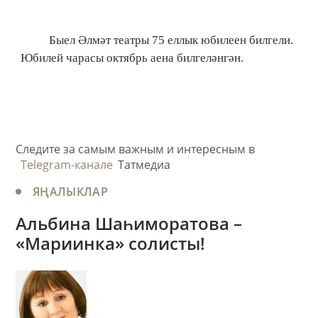
Быел Әлмәт театры 75 еллык юбилеен билгели.
Юбилей чарасы октябрь аена билгеләнгән.
Следите за самым важным и интересным в
Telegram-канале
Татмедиа
ЯҢАЛЫКЛАР
​Альбина Шаһиморатова –
«Мариинка» солисты!