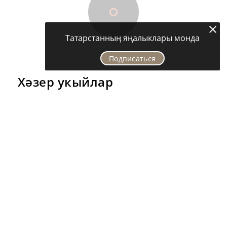
Татарстанның яңалыклары монда
Подписаться
Хәзер укыйлар
СӘХНӘ ҺӘМ ЯЗМЫШ
«Миләшләрем»не визит
карточкасына әйләндергән
җырчы: Алсу Хисамиева бүген
кайда?
Асаф Вәлиев: «Алсу Хисамиева хәзер ислам динен
тота, намаз укый»
4306
2
14