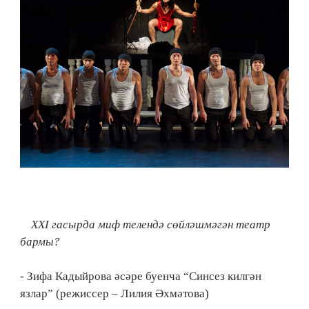
ХХI гасырда миф телендә сөйләшмәгән театр
бармы?
- Зифа Кадыйрова әсәре буенча “Синсез килгән
язлар” (режиссер – Лилия Әхмәтова)