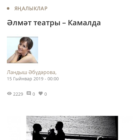
ЯҢАЛЫКЛАР
Әлмәт театры – Камалда
Ландыш Әбүдәрова,
15 Гыйнвар 2019 - 00:00
2229
0
0