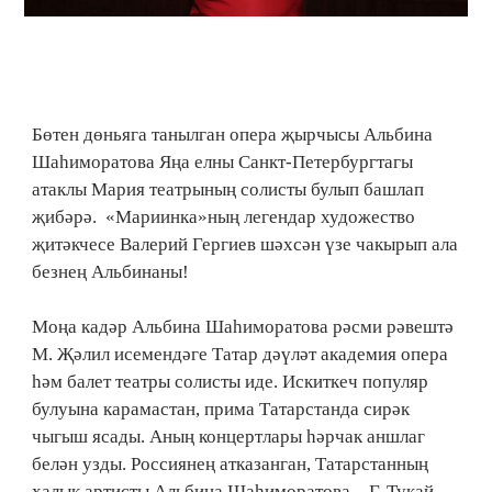
Бөтен дөньяга танылган опера җырчысы Альбина
Шаһиморатова Яңа елны Санкт-Петербургтагы
атаклы Мария театрының солисты булып башлап
җибәрә. «Мариинка»ның легендар художество
җитәкчесе Валерий Гергиев шәхсән үзе чакырып ала
безнең Альбинаны!
Моңа кадәр Альбина Шаһиморатова рәсми рәвештә
М. Җәлил исемендәге Татар дәүләт академия опера
һәм балет театры солисты иде. Искиткеч популяр
булуына карамастан, прима Татарстанда сирәк
чыгыш ясады. Аның концертлары һәрчак аншлаг
белән узды. Россиянең атказанган, Татарстанның
халык артисты Альбина Шаһиморатова – Г. Тукай