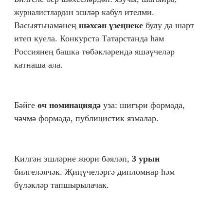
н эшләр кабул ителми.
журналистларда
Васыят
намәнең
шәхсән үзеңнеке
булу да шарт
ь
итеп куела. Конкурста Татарстанда һәм
Россиянең башка төбәкләрендә яшәүчеләр
катнаша ала.
Бәйге
өч номина
иядә
уза: шиг
ри формада,
ц
ъ
чәчмә формада, публи
истик язмалар.
ц
Килгән эшләрне
юри бәяләп,
3 урын
ж
билгеләячәк. Җиңүчеләргә дипломнар һәм
бүләкләр тапшырылачак.