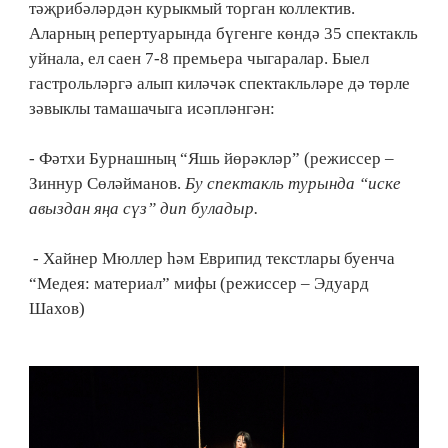
тәҗрибәләрдән курыкмый торган коллектив.
Аларның репертуарында бүгенге көндә 35 спектакль
уйнала, ел саен 7-8 премьера чыгаралар. Быел
гастрольләргә алып киләчәк спектакльләре дә төрле
зәвыклы тамашачыга исәпләнгән:
- Фәтхи Бурнашның “Яшь йөрәкләр” (режиссер –
Зиннур Сөләйманов.
Бу спектакль турында “иске
авыздан яңа сүз” дип буладыр.
- Хайнер Мюллер һәм Еврипид текстлары буенча
“Медея: материал” мифы (режиссер – Эдуард
Шахов)