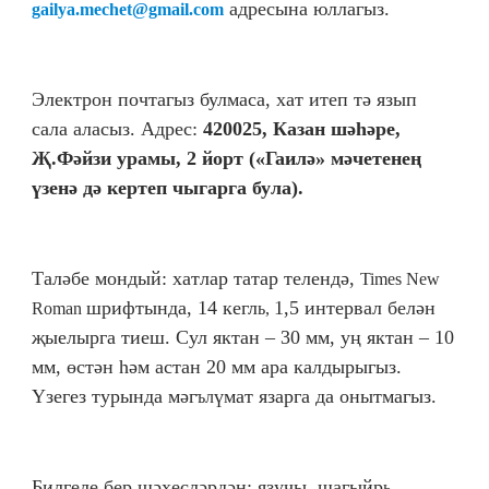
адресына юллагыз.
gailya.mechet@gmail.com
Электрон почтагыз булмаса, хат итеп тә язып
сала аласыз. Адрес:
420025, Казан шәһәре,
Җ.Фәйзи урамы, 2 йорт («Гаилә» мәчетенең
үзенә дә кертеп чыгарга була).
Таләбе мондый: хатлар татар телендә,
Times New
шрифтында, 14 кегл
1,5 интервал белән
Roman
ь,
җыелырга тиеш. Сул яктан – 30 мм, уң яктан – 10
мм, өстән һәм астан 20 мм ара калдырыгыз.
Үзегез турында мәг
үмат язарга да онытмагыз.
ъл
Билгеле бер шәхесләрдән: язучы, шагыйр
ь,