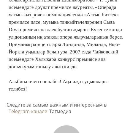
исемендәге дәүләт премиясе лауреаты, «Операда
хатын-кыз роле» номинациясендә «Алтын битлек»
премиясе иясе, музыка тәнкыйтьчеләренең Casta
Diva премиясенә лаек булган җырчы. Бүгенге көндә
ул дөньяның иң атаклы опера җырчыларының берсе.
Приманың концертлары Лондонда, Миланда, Нью-
Йоркта уңышлар белән уза. 2007 елда Чайковский
исемендәге Халыкара конкурс премиясе аңа
дөньякүләм танылу алып килде.
Альбина өчен сөенәбез! Аңа иҗат уңышлары
телибез!
Следите за самым важным и интересным в
Telegram-канале
Татмедиа