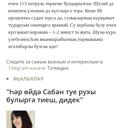
өчен 113 патруль төркеме булдырылган. Шулай да
кешенең үзеннән дә күп нәрсә тора. Кеше 80
процентка судан торса да, сулыкларның куркыныч
тудыруын онытырга ярамый. Су корбаны булу өчен
күп вакыт кирәкми – 1-2 минут та җитә. Шуңа күрә
үзебезнең һәм якыннарыбызның тормышына
игътибарлы булсак иде!
Следите за самым важным и интересным в
Telegram-канале
Татмедиа
ЯҢАЛЫКЛАР
"Һәр өйдә Сабан туе рухы
булырга тиеш, дидек"