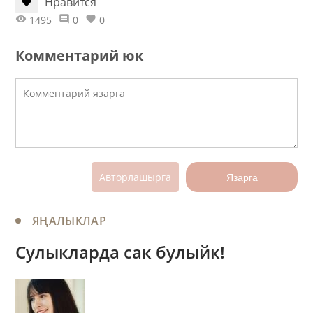
Нравится
1495
0
0
Комментарий юк
Авторлашырга
Язарга
ЯҢАЛЫКЛАР
Сулыкларда сак булыйк!