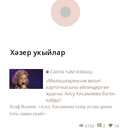
Хәзер укыйлар
СӘХНӘ ҺӘМ ЯЗМЫШ
«Миләшләрем»не визит
карточкасына әйләндергән
җырчы: Алсу Хисамиева бүген
кайда?
Асаф Вәлиев: «Алсу Хисамиева хәзер ислам динен
тота, намаз укый»
4156
2
14