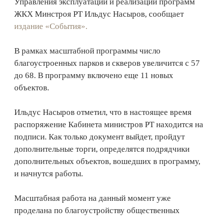
Управления эксплуатации и реализации программ
ЖКХ Минстроя РТ Ильдус Насыров, сообщает
издание «События».
В рамках масштабной программы число
благоустроенных парков и скверов увеличится с 57
до 68. В программу включено еще 11 новых
объектов.
Ильдус Насыров отметил, что в настоящее время
распоряжение Кабинета министров РТ находится на
подписи. Как только документ выйдет, пройдут
дополнительные торги, определятся подрядчики
дополнительных объектов, вошедших в программу,
и начнутся работы.
Масштабная работа на данный момент уже
проделана по благоустройству общественных