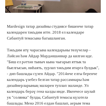
Mardesign татар дизайны студиясе бишенче татар
календарен тәкъдим итте. 2018 ел календаре
Сабантуй темасына багышланган.
Тәкъдим итү чарасына календарьны төзүчеләр -
Ләйсән һәм Айдар Мәрдәншәннар да килгән иде.
"Биш ел рәттән тыныч кына чыгарып яттык та
быелгысын, ниһаять, зурлап тәкъдим итәргә булдык",
- дип башлады сүзен Айдар. "2014нче елгы беренче
календарь үзебез белгән татар рәссамнары һәм
дизайнерларының эшләрен туплап эшләнде. Ул
календарь берәү генә калды инде. Икенчесе шулай
ук "солянка" булды, Сабантуй темасы күзәтелә
башлады. Менә 2016 елдан башлап, аерым тема