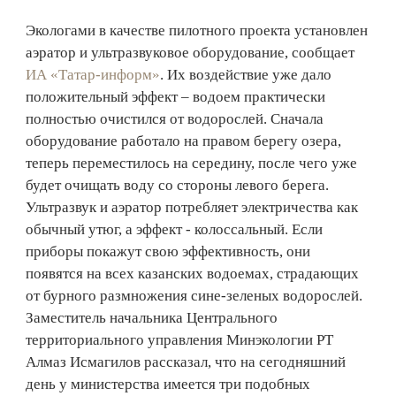
Экологами в качестве пилотного проекта установлен
аэратор и ультразвуковое оборудование, сообщает
ИА «Татар-информ»
. Их воздействие уже дало
положительный эффект – водоем практически
полностью очистился от водорослей. Сначала
оборудование работало на правом берегу озера,
теперь переместилось на середину, после чего уже
будет очищать воду со стороны левого берега.
Ультразвук и аэратор потребляет электричества как
обычный утюг, а эффект - колоссальный. Если
приборы покажут свою эффективность, они
появятся на всех казанских водоемах, страдающих
от бурного размножения сине-зеленых водорослей.
Заместитель начальника Центрального
территориального управления Минэкологии РТ
Алмаз Исмагилов рассказал, что на сегодняшний
день у министерства имеется три подобных