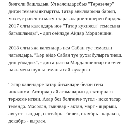
билгели башладык. Ул календаребыз "Тәрәзәләр"
дигән теманы яктыртты. Татар авылларына барып,
махсус рәвештә матур тәрәзәләрне төшереп йөрдек.
2017 елгы календарь исә "Татар кухнясы" темасына
багышланды", - дип сөйләде Айдар Мәрдәншин.
2018 елгы яңа календарь исә Сабан туе темасын
чагылдыра. "Һәр өйдә Сабан туе рухы булырга тиеш,
дип уйладык", - дип аңлатты Мәрдәншиннар ни өчен
нәкъ менә шушы теманы сайлауларын.
Татар календаре татар бизәкләре белән генә
чикләнми. Авторлар ай атамаларын да татарчага
тәрҗемә иткән. Алар без белгәнчә түгел - иске татар
телендә. Мәсәлән, гыйнвар - актан, март - яңарыш,
август - ындыр, сентябрь - билек, октябрь - каракөз,
декабрь - кырлач.