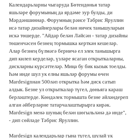
Календарьларны чыгаруда Бөтендөнья татар
яшьләре форумының да ярдәме зур булды, ди
Мәрдәншиннар. Форумның рәисе Тәбрис Яруллин
исә татар дизайнерлары белән ничек танышуларын
искә төшерде. "Айдар белән Ләйсән - татар дизайны
төшенчәсен безнең тормышка керткән кешеләр.
Алар безнең бүлмәгә берничә ел элек танышырга
дип килеп керделәр, үзләре ясаган открыткаларны,
дискларны күрсәттеләр. Миңа бу бик кызык тоелды.
Һәм инде шул ук елны яшьләр форумы өчен
Mardesignнан 500ләп открытка һәм диск сатып
алдык. Безне ул открыткалар түгел, дөньяга караш
берләштерде. Көндәлек тормышта безне әйләндереп
алган әйберләрне татарчалаштырырга кирәк.
Mardesign менә шуның белән шөгыльләнә дә инде",
- дип сөйләде Тәбрис Яруллин.
Mardesign календарьлар гына түгел, шулай ук