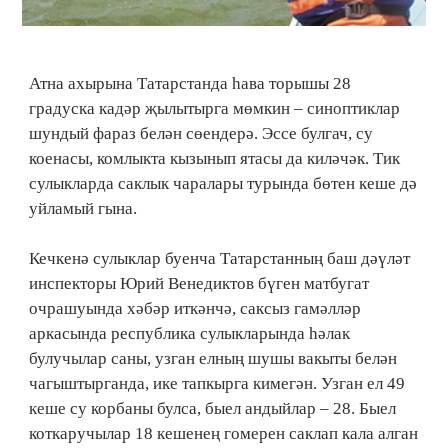
Атна ахырына Татарстанда һава торышы 28
градуска кадәр җылытырга мөмкин – синоптиклар
шундый фараз белән сөендерә. Эссе булгач, су
коенасы, комлыкта кызынып ятасы да киләчәк. Тик
сулыкларда саклык чаралары турында бөтен кеше дә
уйламый гына.
Кечкенә сулыклар буенча Татарстанның баш дәүләт
инспекторы Юрий Венедиктов бүген матбугат
очрашуында хәбәр иткәнчә, саксыз гамәлләр
аркасында республика сулыкларында һәлак
булучылар саны, узган елның шушы вакыты белән
чагыштырганда, ике тапкырга кимегән. Узган ел 49
кеше су корбаны булса, быел андыйлар – 28. Быел
коткаручылар 18 кешенең гомерен саклап кала алган