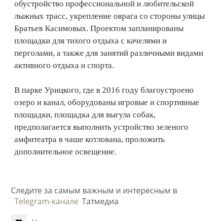
обустройство профессиональной и любительской
лыжных трасс, укрепление оврага со стороны улицы
Братьев Касимовых. Проектом запланированы
площадки для тихого отдыха с качелями и
перголами, а также для занятий различными видами
активного отдыха и спорта.
В парке Урицкого, где в 2016 году благоустроено
озеро и канал, оборудованы игровые и спортивные
площадки, площадка для выгула собак,
предполагается выполнить устройство зеленого
амфитеатра в чаше котлована, проложить
дополнительное освещение.
Следите за самым важным и интересным в
Telegram-канале
Татмедиа