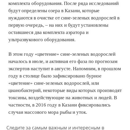
комплекта оборудования. После ряда исследований
будут определены озера в Казани, которые
нуждаются в очистке от сине-зеленых водорослей в
первую очередь, – на них и будут установлены
оставшиеся два комплекта аэратора и
ультразвукового оборудования.
В этом году «цветение» сине-зеленых водорослей
началось в июле, и активная его фаза по прогнозам
экспертов наступит в августе. Напомним, в прошлом
году в столице было зафиксировано бурное
«цветение» сине-зеленых водорослей, или
цианобактерий, некоторые виды которых производят
токсины, воздействующие на животных и людей. В
частности, в 2016 году в Казани фиксировались
случаи массового мора рыбы и уток.
Следите за самым важным и интересным в