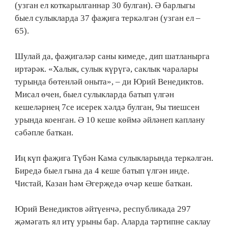
(узган ел коткарылганнар 30 булган). Ә барлыгы
быел сулыкларда 37 фаҗига теркәлгән (узган ел –
65).
Шулай да, фаҗигаләр саны кимеде, дип шатланырга
иртәрәк. «Халык, сулык күрүгә, саклык чаралары
турында бөтенләй оныта», – ди Юрий Венедиктов.
Мисал өчен, быел сулыкларда батып үлгән
кешеләрнең 7се исерек хәлдә булган, 9ы тиешсен
урында коенган. Ә 10 кеше көймә әйләнеп каплану
сәбәпле баткан.
Иң күп фаҗига Түбән Кама сулыкларында теркәлгән.
Биредә быел гына да 4 кеше батып үлгән инде.
Чистай, Казан һәм Әгерҗедә өчәр кеше баткан.
Юрий Венедиктов әйтүенчә, республикада 297
җәмәгать ял итү урыны бар. Аларда тәртипне саклау