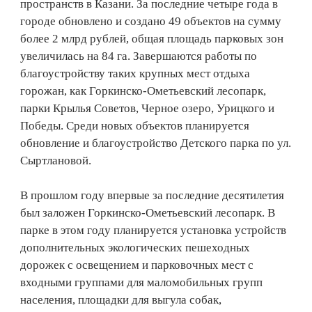
пространств в Казани. За последние четыре года в
городе обновлено и создано 49 объектов на сумму
более 2 млрд рублей, общая площадь парковых зон
увеличилась на 84 га. Завершаются работы по
благоустройству таких крупных мест отдыха
горожан, как Горкинско-Ометьевский лесопарк,
парки Крылья Советов, Черное озеро, Урицкого и
Победы. Среди новых объектов планируется
обновление и благоустройство Детского парка по ул.
Сыртлановой.
В прошлом году впервые за последние десятилетия
был заложен Горкинско-Ометьевский лесопарк. В
парке в этом году планируется установка устройств
дополнительных экологических пешеходных
дорожек с освещением и парковочных мест с
входными группами для маломобильных групп
населения, площадки для выгула собак,