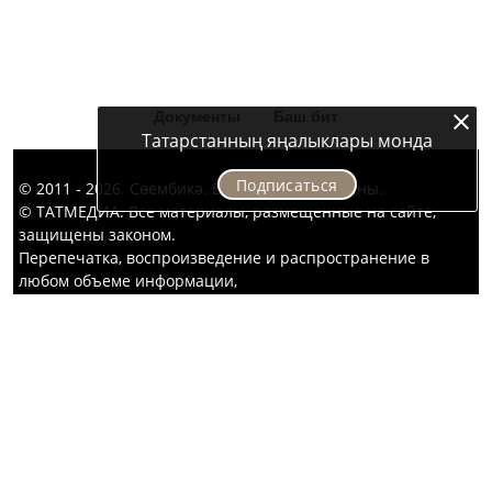
карыйлар. Җәвит Шакировның
«Капка төбе» тамашасыннан да
кызык комедия күргәннәр диярсең!
Документы
Баш бит
Татарстанның яңалыклары монда
Подписаться
© 2011 - 2026. Сөембикә. Все права защищены.
© ТАТМЕДИА. Все материалы, размещенные на сайте,
защищены законом.
Перепечатка, воспроизведение и распространение в
любом объеме информации,
размещенной на сайте, возможна только с письменного
согласия редакций СМИ.
При поддержке Республиканского агентства по печати и
массовым коммуникациям «ТАТМЕДИА».
Наименование СМИ: Сөембикә
запись о регистрации СМИ: Эл № ФС77-67913 от 6.12.2016
г.
выдано Федеральной службой по надзору в сфере связи,
информационных технологий и массовых коммуникаций