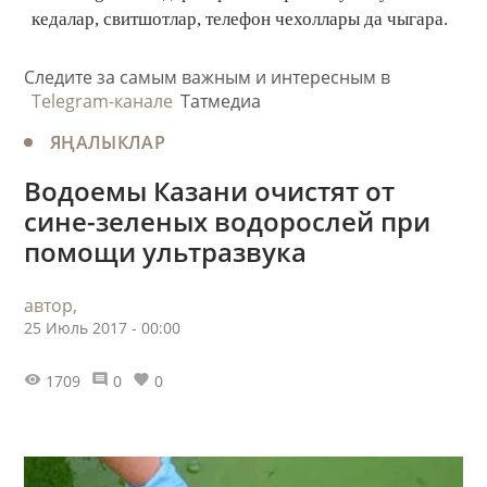
кедалар, свитшотлар, телефон чехоллары да чыгара.
Следите за самым важным и интересным в
Telegram-канале
Татмедиа
ЯҢАЛЫКЛАР
Водоемы Казани очистят от
сине-зеленых водорослей при
помощи ультразвука
автор,
25 Июль 2017 - 00:00
1709
0
0