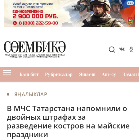
Баш бит
Рубрикалар
Яшәеш
Аш-су
Заман 
ЯҢАЛЫКЛАР
В МЧС Татарстана напомнили о
двойных штрафах за
разведение костров на майские
праздники