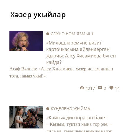
Хәзер укыйлар
СӘХНӘ ҺӘМ ЯЗМЫШ
«Миләшләрем»не визит
карточкасына әйләндергән
җырчы: Алсу Хисамиева бүген
кайда?
Асаф Вәлиев: «Алсу Хисамиева хәзер ислам динен
тота, намаз укый»
4217
2
14
КҮҢЕЛЕҢӘ ҖЫЙМА
«Кайгы» дип юраган бәхет
– Кызым, туктап кына тор әле, –
диде ул, тавышын мөмкин кадәр