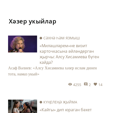
Хәзер укыйлар
СӘХНӘ ҺӘМ ЯЗМЫШ
«Миләшләрем»не визит
карточкасына әйләндергән
җырчы: Алсу Хисамиева бүген
кайда?
Асаф Вәлиев: «Алсу Хисамиева хәзер ислам динен
тота, намаз укый»
4255
2
14
КҮҢЕЛЕҢӘ ҖЫЙМА
«Кайгы» дип юраган бәхет