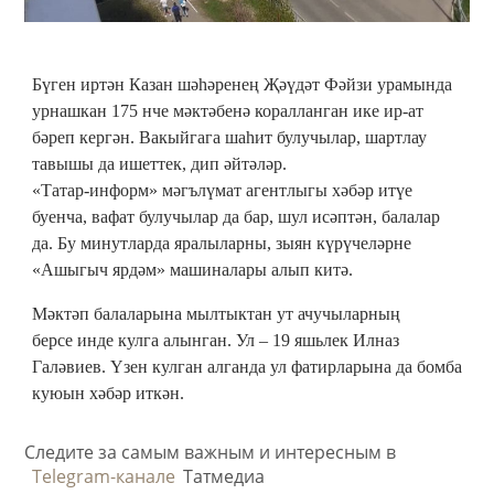
Бүген иртән Казан шәһәренең Җәүдәт Фәйзи урамында
урнашкан 175 нче мәктәбенә коралланган ике ир-ат
бәреп кергән. Вакыйгага шаһит булучылар, шартлау
тавышы да ишеттек, дип әйтәләр.
«Татар-информ» мәгълүмат агентлыгы хәбәр итүе
буенча, вафат булучылар да бар, шул исәптән, балалар
да. Бу минутларда яралыларны, зыян күрүчеләрне
«Ашыгыч ярдәм» машиналары алып китә.
Мәктәп балаларына мылтыктан ут ачучыларның
берсе инде кулга алынган. Ул – 19 яшьлек Илназ
Галәвиев. Үзен кулган алганда ул фатирларына да бомба
куюын хәбәр иткән.
Следите за самым важным и интересным в
Telegram-канале
Татмедиа