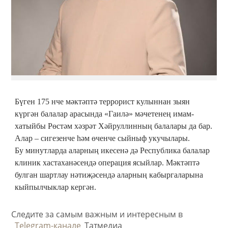
Бүген 175 нче мәктәптә террорист кулыннан зыян
күргән балалар арасында «Гаилә» мәчетенең имам-
хатыйбы Рөстәм хәзрәт Хәйруллинның балалары да бар.
Алар – сигезенче һәм өченче сыйныф укучылары.
Бу минутларда аларның икесенә дә Республика балалар
клиник хастаханәсендә операция ясыйлар. Мәктәптә
булган шартлау нәтиҗәсендә аларның кабыргаларына
кыйпылчыклар кергән.
Следите за самым важным и интересным в
Telegram-канале
Татмедиа