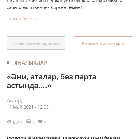
Бик авыр кайгыгыз белән уртаклашам..Аллаһ Раббым
сабырлык, түземлек бирсен. Әмин!
җавап бирергә
Тагын коменнтарийлар
Комментарий язарга
ЯҢАЛЫКЛАР
«Әни, аталар, без парта
астында....»
Автор,
11 Май 2021 - 12:08
8741
1
4
Фаҗига булган урынга Татарстан Президенты