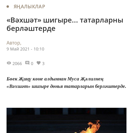
ЯҢАЛЫКЛАР
«Вәхшәт» шигыре... татарларны
берләштерде
Автор,
9 Май 2021 - 10:10
2066
0
3
Бөек Җиңү көне алдыннан Муса Җәлилнең
«Вәхшәт» шигыре дөнья татарларын берләштерде.