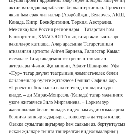
Шушы проект ярдәмендә алар төрле илләрдә яшәүче иң
актив ватандашларыбызны берләштергәннәр. Проектта
якын һәм ерак чит илләр (Азәрбайҗан, Беларусь, АКШ,
Канада, Кипр, Бөекбритания, Төркия, Австралия,
Мексика) һәм Россия регионнары – Татарстан һәм
Башкортстан, ХМАО-ЮГРАның татар җәмгыятьләре
вәкилләре катнаша. Алар арасында Татарстанның
атказанган артисты Айгөл Бариева, Галиәсгар Камал
исемдәге Татар академия театрының танылган
актерлары Фәнис Җиһаншин, Афият Шакирова, Уфа
«Нур» татар дәүләт театрының җәмәгатьчелек белән
бәйләнешләр бүлеге җитәкчесе Гөлшат Сафина бар.
«Проектны бик кыска вакыт эчендә эшләргә туры
килде, – ди Мирас-Монреаль (Канада) татар мәдәнияте
үзәге җитәкчесе Зилә Миргалиева. – Һәркем зур
җаваплылык белән эшләде: видео һәм аудио язмаларны
берничә тапкыр яздырырга, төшерергә дә туры килде.
Озакка сузылган яңгырлар һәм салкын яз, бертуктаусыз
искән җилләре тышта төшерелгән видеоязмаларның