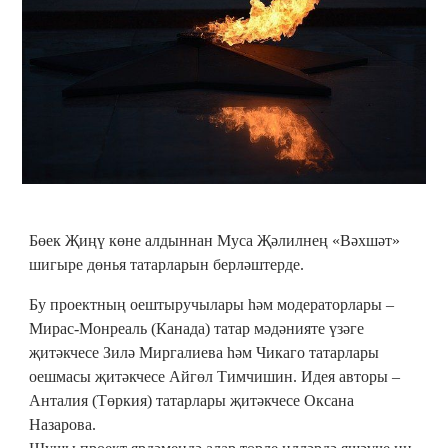
Бөек Җиңү көне алдыннан Муса Җәлилнең «Вәхшәт»
шигыре дөнья татарларын берләштерде.
Бу проектның оештыручылары һәм модераторлары –
Мирас-Монреаль (Канада) татар мәдәнияте үзәге
җитәкчесе Зилә Миргалиева һәм Чикаго татарлары
оешмасы җитәкчесе Айгөл Тимчишин. Идея авторы –
Анталия (Төркия) татарлары җитәкчесе Оксана
Назарова.