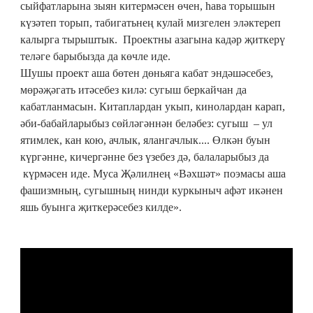
сыйфатларына зыян китермәсен өчен, һава торышын
күзәтеп торып, табигатьнең кулай мизгелен эләктереп
калырга тырыштык. Проектны азагына кадәр җиткерү
теләге барыбызда да көчле иде.
Шушы проект аша бөтен дөньяга кабат эндәшәсебез,
мөрәҗәгать итәсебез килә: сугыш беркайчан да
кабатланмасын. Китаплардан укып, кинолардан карап,
әби-бабайларыбыз сөйләгәннән беләбез: сугыш – ул
ятимлек, кан кою, ачлык, ялангачлык.... Өлкән буын
күргәнне, кичергәнне без үзебез дә, балаларыбыз да
күрмәсен иде. Муса Җәлилнең «Вәхшәт» поэмасы аша
фашизмның, сугышның нинди куркыныч афәт икәнен
яшь буынга җиткерәсебез килде».