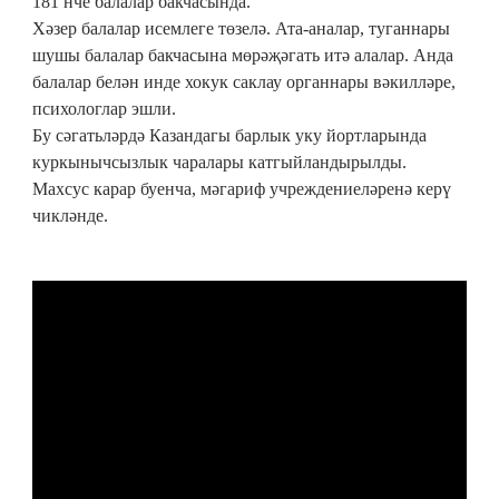
181 нче балалар бакчасында.
Хәзер балалар исемлеге төзелә. Ата-аналар, туганнары
шушы балалар бакчасына мөрәҗәгать итә алалар. Анда
балалар белән инде хокук саклау органнары вәкилләре,
психологлар эшли.
Бу сәгатьләрдә Казандагы барлык уку йортларында
куркынычсызлык чаралары катгыйландырылды.
Махсус карар буенча, мәгариф учреждениеләренә керү
чикләнде.