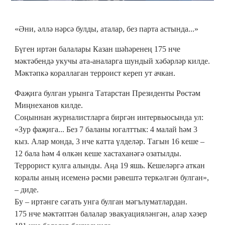
«Әни, әллә нәрсә булды, аталар, без парта астында...»
Бүген иртән балалары Казан шәһәренең 175 нче
мәктәбендә укучы ата-аналарга шундый хәбәрләр килде.
Мәктәпкә кораллаган терроист кереп ут ачкан.
Фаҗига булган урынга Татарстан Президенты Рөстәм
Миңнеханов килде.
Соңыннан журналистларга биргән интервьюсында ул:
«Зур фаҗига... Без 7 баланы югалттык: 4 малай һәм 3
кыз. Алар монда, 3 нче катта үлделәр. Тагын 16 кеше –
12 бала һәм 4 өлкән кеше хастаханәгә озатылды.
Террорист кулга алынды. Аңа 19 яшь. Кешеләргә аткан
коралы аның исеменә рәсми рәвештә теркәлгән булган»,
– диде.
Бу – иртәнге сәгать унга булган мәгълуматлардан.
175 нче мәктәптән балалар эвакуацияләнгән, алар хәзер