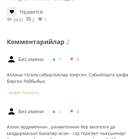
Нравится
3439
2
1
Комментарийлар
2
Без имени
0
0
Аллаһы тзгалә сабырлыклар юирсен. Сабыйларга шифа
бирсен Раббыбыз.
җавап бирергә
Без имени
0
0
Аллаһ ярдәменнән , рәхмәтеннән бер мизгелгә дә
калдырмасын! Балалар исән - сау терелеп чыксыннар!