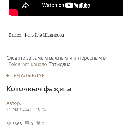
Видео: Фагыйлә Шакирова
Следите за самым важным и интересным в
Telegram-канале
Татмедиа
ЯҢАЛЫКЛАР
Коточкыч фаҗига
Автор,
11 Май 2021 - 10:40
3863
0
0