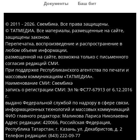
Документы
Баш бит
© 2011 - 2026. Сөембикә. Все права защищены.
© ТАТМЕДИА. Все материалы, размещенные на сайте,
защищены законом.
Перепечатка, воспроизведение и распространение в
любом объеме информации,
размещенной на сайте, возможна только с письменного
согласия редакций СМИ.
При поддержке Республиканского агентства по печати и
массовым коммуникациям «ТАТМЕДИА».
Наименование СМИ: Сөембикә
запись о регистрации СМИ: Эл № ФС77-67913 от 6.12.2016
г.
выдано Федеральной службой по надзору в сфере связи,
информационных технологий и массовых коммуникаций
ФИО главного редактора: Маликова Лариса Николаевна
Адрес редакции: 420066, Российская Федерация,
Республика Татарстан, г. Казань, ул. Декабристов, д. 2
Телефон редакции: (843) 222-09-77