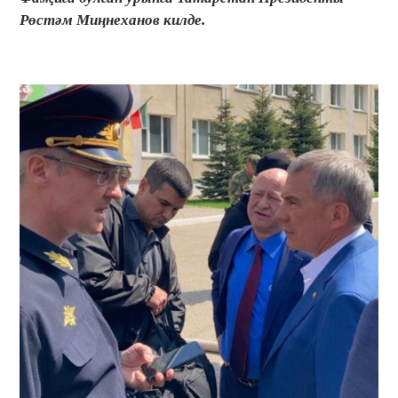
Рөстәм Миңнеханов килде.