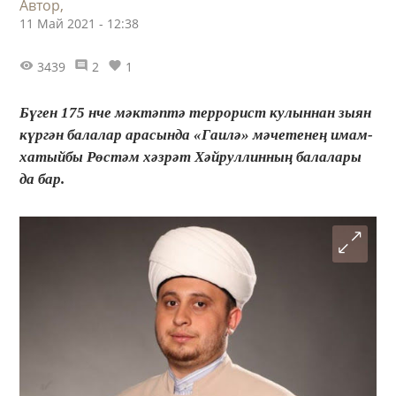
Автор,
11 Май 2021 - 12:38
3439
2
1
Бүген 175 нче мәктәптә террорист кулыннан зыян
күргән балалар арасында «Гаилә» мәчетенең имам-
хатыйбы Рөстәм хәзрәт Хәйруллинның балалары
да бар.