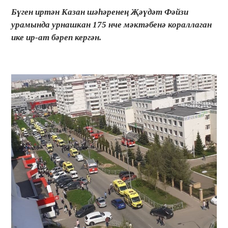
Бүген иртән Казан шәһәренең Җәүдәт Фәйзи
урамында урнашкан 175 нче мәктәбенә кораллаган
ике ир-ат бәреп кергән.