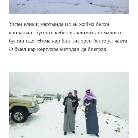
Узган елның мартында ил ак җәймә белән
капланып, бүгенге кебек үк климат аномалиясе
булган иде. Әмма кар бик тиз эреп бетте ул чакта.
Ә быел кар көртләре метрдан да биегрәк.