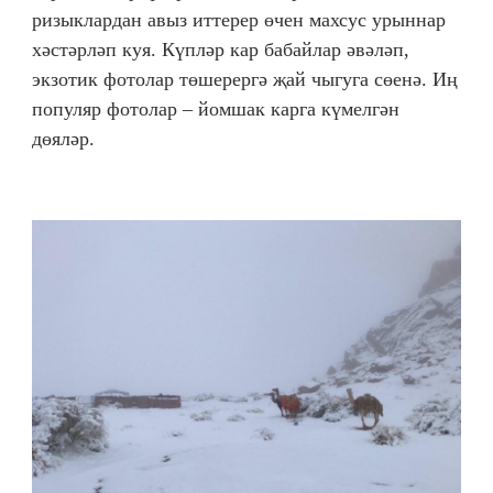
ризыклардан авыз иттерер өчен махсус урыннар
хәстәрләп куя. Күпләр кар бабайлар әвәләп,
экзотик фотолар төшерергә җай чыгуга сөенә. Иң
популяр фотолар – йомшак карга күмелгән
дөяләр.