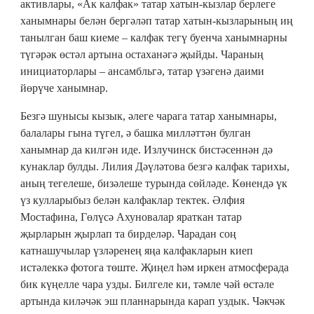
активлары, «Ак калфак» татар хатын-кызлар берлеге
ханымнары белән бергәләп татар хатын-кызларының иң
танылган баш киеме – калфак тегү буенча ханымнарны
түгәрәк өстәл артына остаханәгә җыйды. Чараның
инициаторлары – ансамбльгә, татар үзәгенә даими
йөрүче ханымнар.
Безгә шунысы кызык, әлеге чарага татар ханымнары,
балалары гына түгел, ә башка милләттән булган
ханымнар да килгән иде. Излучинск бистәсеннән дә
кунаклар булды. Лилия Дәүләтова безгә калфак тарихы,
аның тегелеше, бизәлеше турында сөйләде. Көнендә үк
үз кулларыбыз белән калфаклар тектек. Әлфия
Мостафина, Гөлүсә Ахуновалар яраткан татар
җырларын җырлап та бирделәр. Чарадан соң
катнашучылар үзләренең яңа калфакларын киеп
истәлеккә фотога төште. Җиңел һәм иркен атмосферада
бик күңелле чара узды. Билгеле ки, тәмле чәй өстәле
артында киләчәк эш планнарында карап уздык. Чәкчәк