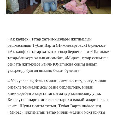
«Ак калфак» татар хатын-кызлары иҗтимагый
оешмасының Түбән Варта (Нижневартовск) бүлекчәсе,
«Ак калфак» татар хатын-кызлар берлеге һәм «Шатлык»
татар-башкорт халык ансамбле, «Мирас» татар оешмасы
сәнгать җитәкчесе Рәйлә Юмагулова соңгы вакыт
үзләрендә булган яңалык белән бүлеште:
– Үз кулларың белән милли киемнәр тегү, чигү, милли
бизәкле төймәләр ясау безне берләштерә, милли
киемнәребезгә карата тагын да зур кызыксыну уята.
Безне үткәннәргә, истәлекле тарихи вакыйгаларга алып
кайта. Шуны исәптә тотып, Түбән Варта шәһәренең
«Мирас» иҗтимагый татар милли-мәдәни мохтарияты