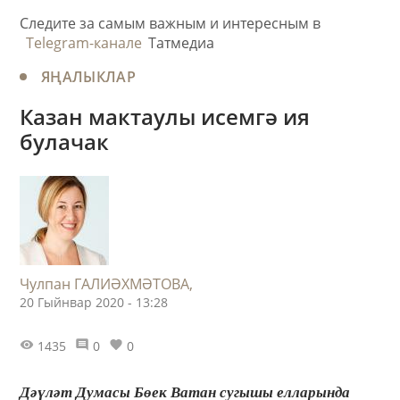
Следите за самым важным и интересным в
Telegram-канале
Татмедиа
ЯҢАЛЫКЛАР
Казан мактаулы исемгә ия
булачак
Чулпан ГАЛИӘХМӘТОВА,
20 Гыйнвар 2020 - 13:28
1435
0
0
Дәүләт Думасы Бөек Ватан сугышы елларында