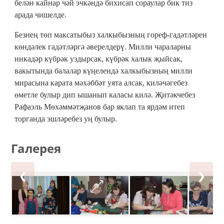
белән кайнар чәй эчкәндә бихисап сораулар бик тиз
арада чишелде.
Безнең төп максатыбыз халкыбызның гореф-гадәтләрен
көндәлек гадәтләргә әверелдерү. Милли чараларны
никадәр күбрәк уздырсак, күбрәк халык җыйсак,
вакытында балалар күңелендә халкыбызның милли
мирасына карата мәхәббәт уята алсак, киләчәгебез
өметле булыр дип ышанып каласы килә. Җитәкчебез
Рафаэль Мөхәммәтҗанов бар яклап та ярдәм итеп
торганда эшләребез уң булыр.
Галерея
❮
❯