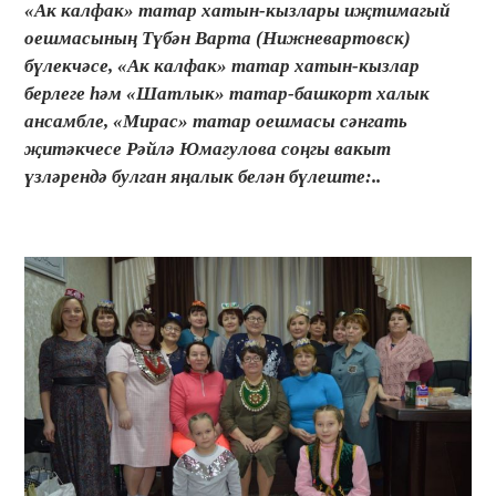
«Ак калфак» татар хатын-кызлары иҗтимагый
оешмасының Түбән Варта (Нижневартовск)
бүлекчәсе, «Ак калфак» татар хатын-кызлар
берлеге һәм «Шатлык» татар-башкорт халык
ансамбле, «Мирас» татар оешмасы сәнгать
җитәкчесе Рәйлә Юмагулова соңгы вакыт
үзләрендә булган яңалык белән бүлеште:..