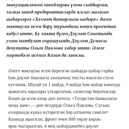
эвакуацияләнгән заводларны үзенә сыйдырган,
халкы завод-предприятиеләрдә ялсыз эшләгән
шәһәрләргә «Хезмәт батырлыгы шәһәре» дигән
мактаулы исем бирү турындагы канун проектын
кабул итте. Бу хакта бүген Дәүләт Советында
узган матбугат очрашуында Дәүләт Думасы
депутаты Ольга Павлова хәбәр итте. Әлеге
мәртәбәле исемгә Казан да лаеклы.
Әлеге мактаулы исем бирелгән шәһәрдә шәһәр гербы
һәм дәүләт башлыгы указының тексты язылган стела
куелачак. Шулай ук 1 майда, 9 майда һәм шәһәр көнендә
җәмәгать чаралары үткәреләчәк, салютлар бирәчәкләр.
Казан да исем алыр дип көтелә. «Татарстан башкаласы
моңа лаек», – дип белдерде Ольга Павлова. Сугыш
елларында күккә күтәрелгән һәр алтынчы самолет
Казанда җыелган, фронт өчен 600 төрле кирәк-
ярак чыгарылган, 4 мең шәһәрдәшебез дәүләт