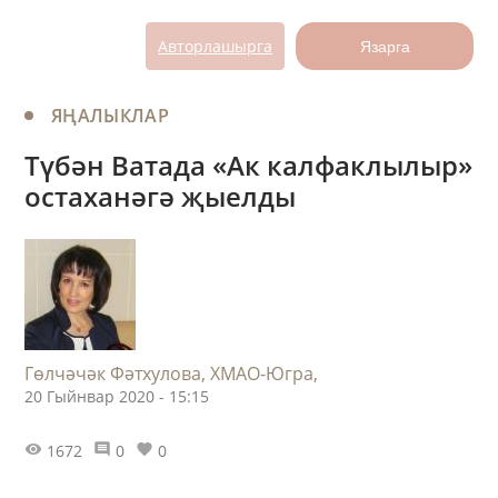
Авторлашырга
Язарга
ЯҢАЛЫКЛАР
Түбән Ватада «Ак калфаклылыр»
остаханәгә җыелды
Гөлчәчәк Фәтхулова, ХМАО-Югра,
20 Гыйнвар 2020 - 15:15
1672
0
0