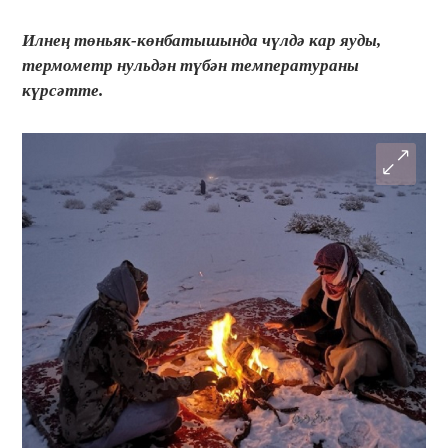
​​​​​​​Илнең төньяк-көнбатышында чүлдә кар яуды,
термометр нульдән түбән температураны
күрсәтте.