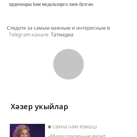
орденнары һәм медальләргә лаек булган.
Следите за самым важным и интересным в
Telegram-канале
Татмедиа
Хәзер укыйлар
СӘХНӘ ҺӘМ ЯЗМЫШ
«Миләшләрем»не визит