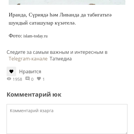
Иранда, Сүриядә һәм Ливанда да табигатьтә
шундый саташулар күзәтелә.
Фото:
islam-today.ru
Следите за самым важным и интересным в
Telegram-канале
Татмедиа
Нравится
1958
0
1
Комментарий юк