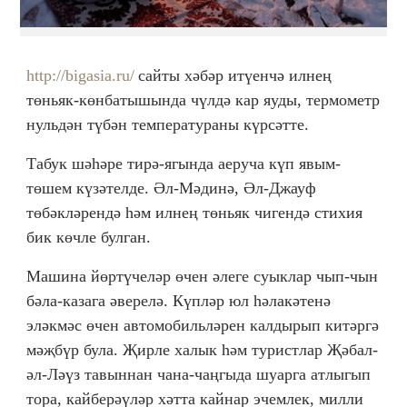
http://bigasia.ru/
сайты хәбәр итүенчә илнең
төньяк-көнбатышында чүлдә кар яуды, термометр
нульдән түбән температураны күрсәтте.
Табук шәһәре тирә-ягында аеруча күп явым-
төшем күзәтелде. Әл-Мәдинә, Әл-Джауф
төбәкләрендә һәм илнең төньяк чигендә стихия
бик көчле булган.
Машина йөртүчеләр өчен әлеге суыклар чып-чын
бәла-казага әверелә. Күпләр юл һәлакәтенә
эләкмәс өчен автомобильләрен калдырып китәргә
мәҗбүр була. Җирле халык һәм туристлар Җәбал-
әл-Ләүз тавыннан чана-чаңгыда шуарга атлыгып
тора, кайберәүләр хәтта кайнар эчемлек, милли