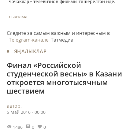
чәчәкләр» телевизион фильмы төшерелгән иде.
сылтама
Следите за самым важным и интересным в
Telegram-канале
Татмедиа
ЯҢАЛЫКЛАР
Финал «Российской
студенческой весны» в Казани
откроется многотысячным
шествием
автор,
5 Май 2016 - 00:00
1486
0
0