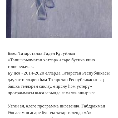
Быел Татарстанда Гадел Кутуйның
«Тапшырылмаган хатлар» әсәре буенча кино
төшереләчәк.
Бу исә «2014-2020 елларда Татарстан Республикасы
дәүләт телләрен һәм Татарстан Республикасының
башка телләрен саклау, өйрәнү һәм үстерү»
программасы кысаларында гамәлгә ашырыла.
Узган ел, әлеге программа нигезендә, Габдрахман
Әпсәләмов әсәре буенча татар телендә «Ак