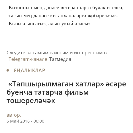
Китапның мең данәсе ветераннарга бүләк ителсә,
тагын мең данәсе китапханәләргә җибәреләчәк.
Кызыксынсагыз, алып укый аласыз.
Следите за самым важным и интересным в
Telegram-канале
Татмедиа
ЯҢАЛЫКЛАР
​ «Тапшырылмаган хатлар» әсәре
буенча татарча фильм
төшереләчәк
автор,
6 Май 2016 - 00:00