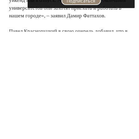
уикенд или в отпуск. А возможно, после окончания
Подписаться
университетов они захотят приехать и работать в
нашем городе», – заявил Дамир Фаттахов.
Павел Красноруцкий в свою очередь добавил, что в
этом году проходит 24-й финал «Российской
студенческой весны». Около 1,5 млн. молодых
людей ежегодно участвуют в данном фестивале.
Программа начинается с факультетских этапов,
затем соревнования проходят на уровне региона, а
после лучшие из лучших приезжают на финал. Но
финал не является окончанием фестиваля. Раз в два
года проводится международный финал, куда
попадают звезды «Российской студвесны».
Павел Красноруцкий отметил, что в этом году
исполняется 20 лет Лиге студентов РТ. «Далеко не
каждая молодежная организация может