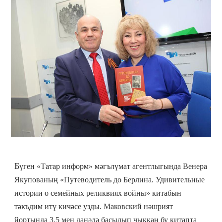
Б
үген «Татар информ» мәг
ъ
лүмат агентлыгында Венера
Якупованың «Путеводител
ь
до Берлина. Удивител
ь
ные
истории о семейных реликвиях войны» китабын
тәк
ъ
дим итү кичәсе узды.
Маковский
нәшрият
йортында 3,5 мең данәдә басылып чыккан бу китапта