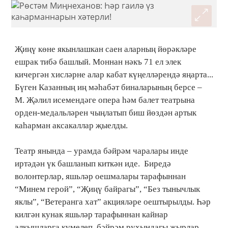
Җиңү көне якынлашкан саен аларның йөрәкләре
ешрак тибә башлый. Моннан нәкъ 71 ел элек
кичергән хисләрне алар кабат күңелләрендә яңарта...
Бүген Казанның иң мәһабәт биналарының берсе –
М. Җәлил исемендәге опера һәм балет театрына
орден-медальләрен чыңлатып биш йөздән артык
каһарман аксакаллар җыелды.
Театр янында – урамда бәйрәм чаралары инде
иртәдән үк башланып киткән иде. Биредә
волонтерлар, яшьләр оешмалары тарафыннан
“Минем герой”, “Җиңү байрагы”, “Без тынычлык
яклы”, “Ветеранга хат” акцияләре оештырылды. Һәр
килгән кунак яшьләр тарафыннан кайнар
алкышларга күмелеп, бәйрәм рухындагы җырлар