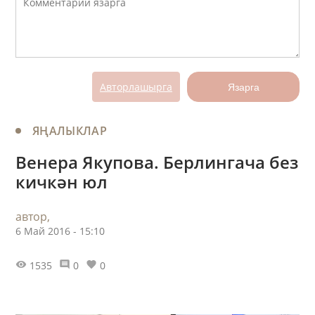
Авторлашырга
Язарга
ЯҢАЛЫКЛАР
Венера Якупова. Берлингача без
кичкән юл
автор,
6 Май 2016 - 15:10
1535
0
0