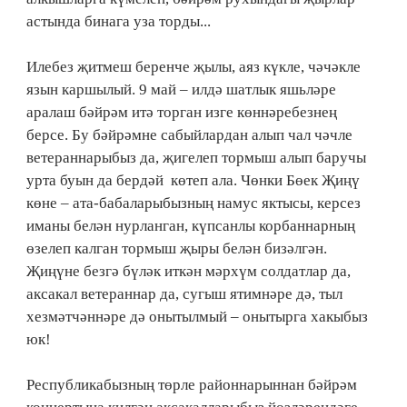
астында бинага уза торды...
Илебез җитмеш беренче җылы, аяз күкле, чәчәкле
язын каршылый. 9 май – илдә шатлык яшьләре
аралаш бәйрәм итә торган изге көннәребезнең
берсе. Бу бәйрәмне сабыйлардан алып чал чәчле
ветераннарыбыз да, җигелеп тормыш алып баручы
урта буын да бердәй көтеп ала. Чөнки Бөек Җиңү
көне – ата-бабаларыбызның намус яктысы, керсез
иманы белән нурланган, күпсанлы корбаннарның
өзелеп калган тормыш җыры белән бизәлгән.
Җиңүне безгә бүләк иткән мәрхүм солдатлар да,
аксакал ветераннар да, сугыш ятимнәре дә, тыл
хезмәтчәннәре дә онытылмый – онытырга хакыбыз
юк!
Республикабызның төрле районнарыннан бәйрәм