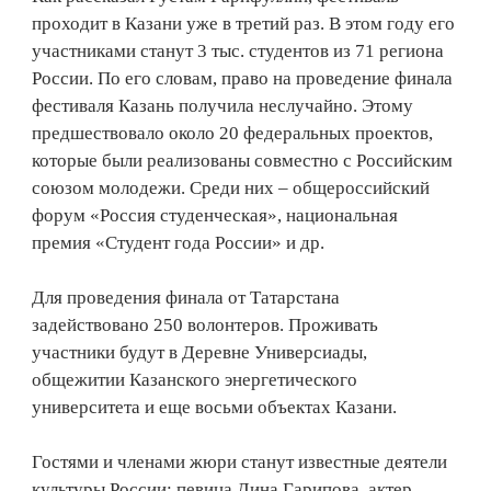
проходит в Казани уже в третий раз. В этом году его
участниками станут 3 тыс. студентов из 71 региона
России. По его словам, право на проведение финала
фестиваля Казань получила неслучайно. Этому
предшествовало около 20 федеральных проектов,
которые были реализованы совместно с Российским
союзом молодежи. Среди них – общероссийский
форум «Россия студенческая», национальная
премия «Студент года России» и др.
Для проведения финала от Татарстана
задействовано 250 волонтеров. Проживать
участники будут в Деревне Универсиады,
общежитии Казанского энергетического
университета и еще восьми объектах Казани.
Гостями и членами жюри станут известные деятели
культуры России: певица Дина Гарипова, актер