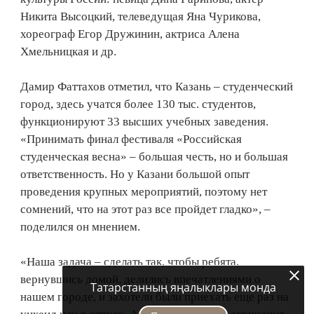
Никита Высоцкий, телеведущая Яна Чурикова,
хореограф Егор Дружинин, актриса Алена
Хмельницкая и др.
Дамир Фаттахов отметил, что Казань – студенческий
город, здесь учатся более 130 тыс. студентов,
функционируют 33 высших учебных заведения.
«Принимать финал фестиваля «Российская
студенческая весна» – большая честь, но и большая
ответственность. Но у Казани большой опыт
проведения крупных мероприятий, поэтому нет
сомнений, что на этот раз все пройдет гладко», –
поделился он мнением.
«Наша задача – сделать так, чтобы ребята,
вернувшись домой, делились впечатлениями о
Татарстанның яңалыклары монда
нашем городе, и захотели были приехать еще раз на