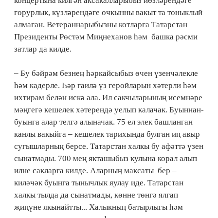
концертына килгән аксакалларыбыз йөзләрендәге
горурлык, күзләрендәге очкынны вакыт та тоныклый
алмаган. Ветераннарыбызны котларга Татарстан
Президенты Рөстәм Миңнеханов һәм башка рәсми
затлар да килде.
– Бу бәйрәм безнең һәркайсыбыз өчен үзенчәлекле
һәм кадерле. Һәр гаилә үз геройларын хәтерли һәм
ихтирам белән искә ала. Ил сакчыларының исемнәре
мәңгегә кешелек хәтерендә уелып калачак. Буыннан-
буынга алар телгә алыначак. 75 ел элек башланган
канлы вакыйга – кешелек тарихында булган иң авыр
сугышларның берсе. Татарстан халкы бу афәттә үзен
сынатмады. 700 мең якташыбыз кулына корал алып
илне сакларга килде. Аларның максаты бер –
киләчәк буынга тынычлык яулау иде. Татарстан
халкы тылда да сынатмады, көнне төнгә ялгап
җиңүне якынайтты... Халыкның батырлыгы һәм