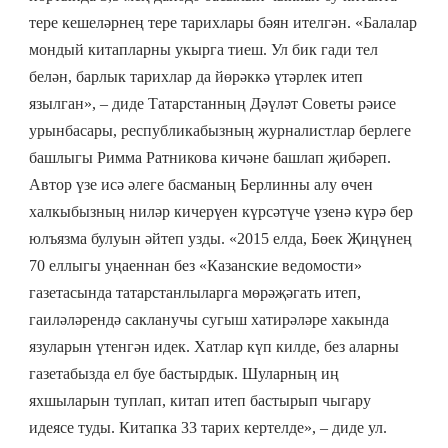
тере кешеләрнең тере тарихлары бәян ителгән. «Балалар
мондый китапларны укырга тиеш. Ул бик гади тел
белән, барлык тарихлар да йөрәккә үтәрлек итеп
язылган», – диде Татарстанның Дәүләт Советы рәисе
урынбасары, республикабызның
ж
урналистлар берлеге
башлыгы Римма Ратникова кичәне башлап җибәреп.
Автор үзе исә әлеге басманың Берлинны алу өчен
халкыбызның ниләр кичерүен күрсәтүче үзенә күрә бер
юл
ъ
язма булуын әйтеп узды. «2015 елда, Бөек Җиңүнең
70 еллыгы уңаеннан без «Казанские ведомости»
газетасында татарстанлыларга мөрәҗәгат
ь
итеп,
гаиләләрендә сакланучы сугыш хатирәләре хакында
язуларын үтенгән идек. Хатлар күп килде, без аларны
газетабызда ел буе бастырдык. Шуларның иң
яхшыларын туплап, китап итеп бастырып чыгару
идеясе туды. Китапка 33 тарих кертелде», – диде ул.