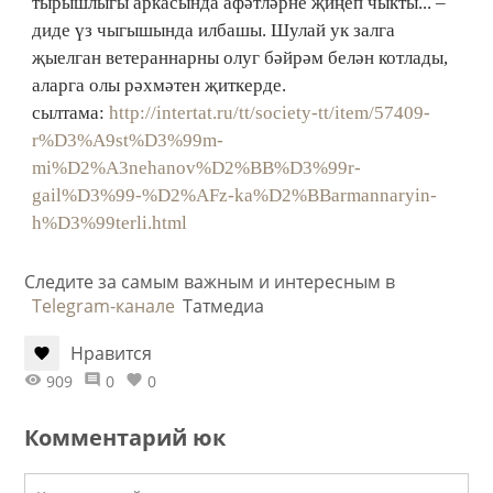
тырышлыгы аркасында афәтләрне җиңеп чыкты... –
диде үз чыгышында илбашы. Шулай ук залга
җыелган ветераннарны олуг бәйрәм белән котлады,
аларга олы рәхмәтен җиткерде.
сылтама:
http://intertat.ru/tt/society-tt/item/57409-
r%D3%A9st%D3%99m-
mi%D2%A3nehanov%D2%BB%D3%99r-
gail%D3%99-%D2%AFz-ka%D2%BBarmannaryin-
h%D3%99terli.html
Следите за самым важным и интересным в
Telegram-канале
Татмедиа
Нравится
909
0
0
Комментарий юк