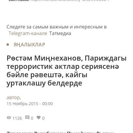
Следите за самым важным и интересным в
Telegram-канале
Татмедиа
ЯҢАЛЫКЛАР
Рөстәм Миңнеханов, Париждагы
террористик актлар сериясенә
бәйле рәвештә, кайгы
уртаклашу белдерде
автор,
15 Ноябрь 2015 - 00:00
1126
0
0