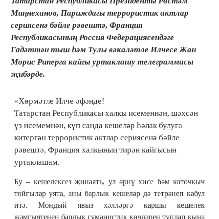
Татарстан Республикасы Президенты Рөстәм
Миңнеханов, Париждагы террористик актлар
сериясенә бәйле рәвештә, Франция
Республикасының Россия Федерациясендәге
Гадәттән тыш һәм Тулы вәкаләтле Илчесе Жан
Морис Риперга кайгы уртаклашу телеграммасы
җибәрде.
«Хөрмәтле Илче әфәнде!
Татарстан Республикасы халкы исеменнән, шәхсән
үз исемемнән, күп санда кешеләр һәлак булуга
китергән террористик актлар сериясенә бәйле
рәвештә, Франция халкының тирән кайгысын
уртаклашам.
Бу – кешелексез җинаять, ул әрнү хисе һәм коточкыч
тойгылар уята, аны барлык кешеләр дә тетрәнеп кабул
итә. Мондый явыз хәлләргә каршы кешелек
җәмгыятенең барлык гуманистик көчләрен туплап кына