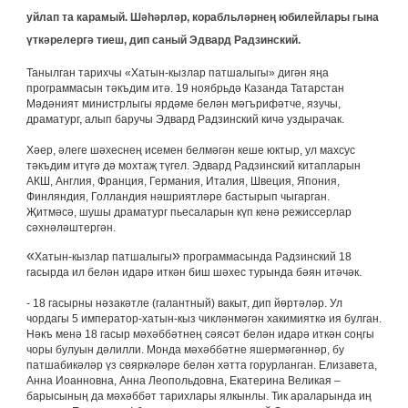
уйлап та карамый. Шәһәрләр, корабльләрнең юбилейлары гына
үткәрелергә тиеш, дип саный Эдвард Радзинский.
Танылган тарихчы «Хатын-кызлар патшалыгы» дигән яңа
программасын тәкъдим итә. 19 ноябрьдә Казанда Татарстан
Мәдәният министрлыгы ярдәме белән мәгърифәтче, язучы,
драматург, алып баручы Эдвард Радзинский кичә уздырачак.
Хәер, әлеге шәхеснең исемен белмәгән кеше юктыр, ул махсус
тәкъдим итүгә дә мохтаҗ түгел. Эдвард Радзинский китапларын
АКШ, Англия, Франция, Германия, Италия, Швеция, Япония,
Финляндия, Голландия нәшриятләре бастырып чыгарган.
Җитмәсә, шушы драматург пьесаларын күп кенә режиссерлар
сәхнәләштергән.
«
»
Хатын-кызлар патшалыгы
программасында Радзинский 18
гасырда ил белән идарә иткән биш шәхес турында бәян итәчәк.
- 18 гасырны нәзакәтле (галантный) вакыт, дип йөртәләр. Ул
чордагы 5 император-хатын-кыз чикләнмәгән хакимияткә ия булган.
Нәкъ менә 18 гасыр мәхәббәтнең сәясәт белән идарә иткән соңгы
чоры булуын дәлилли. Монда мәхәббәтне яшермәгәннәр, бу
патшабикәләр үз сөяркәләре белән хәтта горурланган. Елизавета,
Анна Иоанновна, Анна Леопольдовна, Екатерина Великая –
барысының да мәхәббәт тарихлары ялкынлы. Тик араларында иң