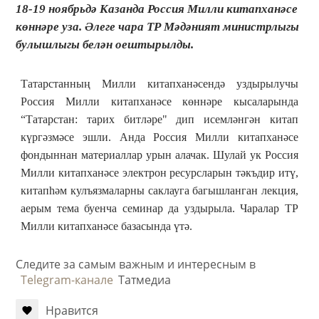
18-19 ноябрьдә Казанда Россия Милли китапханәсе
көннәре уза. Әлеге чара ТР Мәдәният министрлыгы
булышлыгы белән оештырылды.
Татарстанның Милли китапханәсендә уздырылучы
Россия Милли китапханәсе көннәре кысаларында
“Татарстан: тарих битләре" дип исемләнгән китап
күргәзмәсе эшли. Анда Россия Милли китапханәсе
фондыннан материаллар урын алачак. Шулай ук Россия
Милли китапханәсе электрон ресурсларын тәкъдир итү,
китапһәм кулъязмаларны саклауга багышланган лекция,
аерым тема буенча семинар да уздырыла. Чаралар ТР
Милли китапханәсе базасында үтә.
Следите за самым важным и интересным в
Telegram-канале
Татмедиа
Нравится