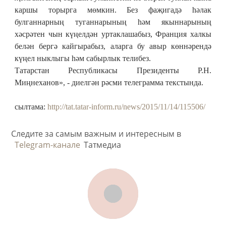
каршы торырга мөмкин. Без фаҗигадә һәлак
булганнарның туганнарының һәм якыннарының
хәсрәтен чын күңелдән уртаклашабыз, Франция халкы
белән бергә кайгырабыз, аларга бу авыр көннәрендә
күңел ныклыгы һәм сабырлык телибез.
Татарстан Республикасы Президенты ​Р.Н.
Миңнеханов», - диелгән рәсми телеграмма текстында.
сылтама:
http://tat.tatar-inform.ru/news/2015/11/14/115506/
Следите за самым важным и интересным в
Telegram-канале
Татмедиа