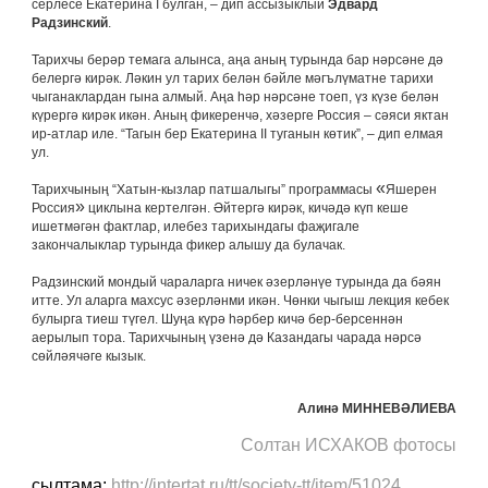
серлесе Екатерина I булган, – дип ассызыклый
Эдвард
Радзинский
.
Тарихчы берәр темага алынса, аңа аның турында бар нәрсәне дә
белергә кирәк. Ләкин ул тарих белән бәйле мәгълүматне тарихи
чыганаклардан гына алмый. Аңа һәр нәрсәне тоеп, үз күзе белән
күрергә кирәк икән. Аның фикеренчә, хәзерге Россия – сәяси яктан
ир-атлар иле. “Тагын бер Екатерина II туганын көтик”, – дип елмая
ул.
«
Тарихчының “Хатын-кызлар патшалыгы” программасы
Яшерен
»
Россия
циклына кертелгән. Әйтергә кирәк, кичәдә күп кеше
ишетмәгән фактлар, илебез тарихындагы фаҗигале
закончалыклар турында фикер алышу да булачак.
Радзинский мондый чараларга ничек әзерләнүе турында да бәян
итте. Ул аларга махсус әзерләнми икән. Чөнки чыгыш лекция кебек
булырга тиеш түгел. Шуңа күрә һәрбер кичә бер-берсеннән
аерылып тора. Тарихчының үзенә дә Казандагы чарада нәрсә
сөйләячәге кызык.
Алинә МИННЕВӘЛИЕВА
Солтан ИСХАКОВ фотосы
сылтама:
http://intertat.ru/tt/society-tt/item/51024