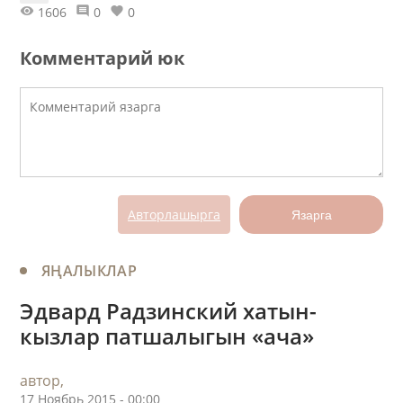
1606
0
0
Комментарий юк
Авторлашырга
Язарга
ЯҢАЛЫКЛАР
Эдвард Радзинский хатын-
кызлар патшалыгын «ача»
автор,
17 Ноябрь 2015 - 00:00