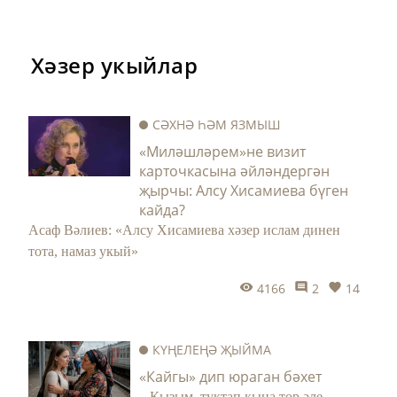
Хәзер укыйлар
СӘХНӘ ҺӘМ ЯЗМЫШ
«Миләшләрем»не визит
карточкасына әйләндергән
җырчы: Алсу Хисамиева бүген
кайда?
Асаф Вәлиев: «Алсу Хисамиева хәзер ислам динен
тота, намаз укый»
4166
2
14
КҮҢЕЛЕҢӘ ҖЫЙМА
«Кайгы» дип юраган бәхет
– Кызым, туктап кына тор әле, –