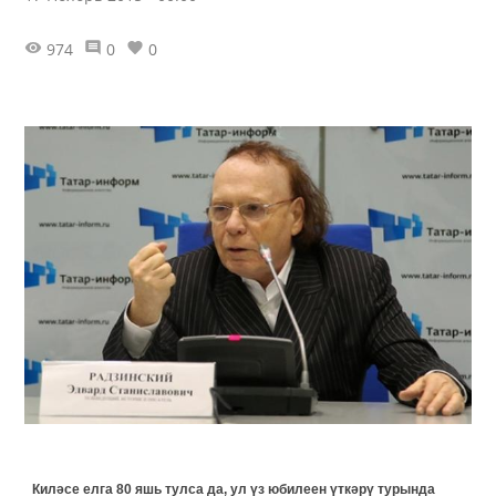
974
0
0
Киләсе елга 80 яшь тулса да, ул үз юбилеен үткәрү турында