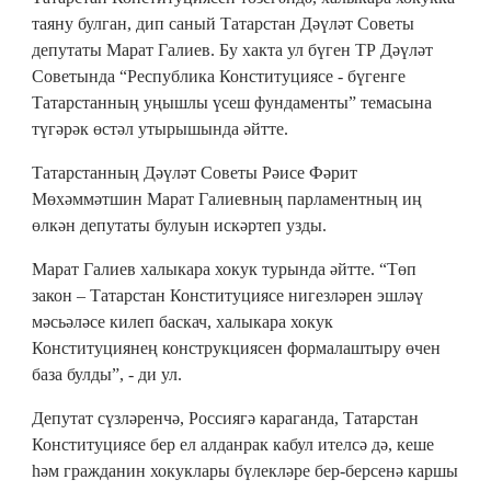
таяну булган, дип саный Татарстан Дәүләт Советы
депутаты Марат Галиев. Бу хакта ул бүген ТР Дәүләт
Советында “Республика Конституциясе - бүгенге
Татарстанның уңышлы үсеш фундаменты” темасына
түгәрәк өстәл утырышында әйтте.
Татарстанның Дәүләт Советы Рәисе Фәрит
Мөхәммәтшин Марат Галиевның парламентның иң
өлкән депутаты булуын искәртеп узды.
Марат Галиев халыкара хокук турында әйтте. “Төп
закон – Татарстан Конституциясе нигезләрен эшләү
мәсьәләсе килеп баскач, халыкара хокук
Конституциянең конструкциясен формалаштыру өчен
база булды”, - ди ул.
Депутат сүзләренчә, Россиягә караганда, Татарстан
Конституциясе бер ел алданрак кабул ителсә дә, кеше
һәм гражданин хокуклары бүлекләре бер-берсенә каршы