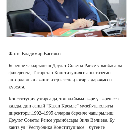
Фото: Владимир Васильев
Беренче чакырылыш Дәүләт Советы Рәисе урынбасары
фикеренчә, Татарстан Конституциясе аны төзегән
авторларның фәнни әзерлегенең югары дәрәҗәсен
күрсәтә.
Конституция үзгәрсә дә, төп кыйммәтләре үзгәрешсез
калды, дип саный “Казан Кремле” музей-тыюлыгы
директоры,1992–1995 елларда беренче чакырылыш
Дәүләт Советы Рәисе урынбасары Зилә Вәлиева. Бу
хакта ул “Республика Конституциясе – бүгенге