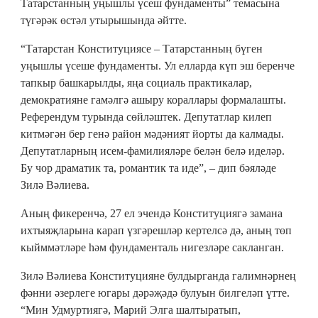
Татарстанның уңышлы үсеш фундаменты” темасына
түгәрәк өстәл утырышында әйтте.
“Татарстан Конституциясе – Татарстанның бүген
уңышлы үсеше фундаменты. Ул елларда күп эш беренче
тапкыр башкарылды, яңа социаль практикалар,
демократияне гамәлгә ашыру кораллары формалашты.
Референдум турында сөйләштек. Депутатлар килеп
китмәгән бер генә район мәдәният йорты да калмады.
Депутатларның исем-фамилияләре белән белә иделәр.
Бу чор драматик та, романтик та иде”, – дип бәяләде
Зилә Вәлиева.
Аның фикеренчә, 27 ел эчендә Конституциягә замана
ихтыяҗларына карап үзгәрешләр кертелсә дә, аның төп
кыйммәтләре һәм фундаменталь нигезләре сакланган.
Зилә Вәлиева Конституцияне булдырганда галимнәрнең
фәнни әзерлеге югары дәрәҗәдә булуын билгеләп үтте.
“Мин Удмуртиягә, Марий Элга шалтыратып,