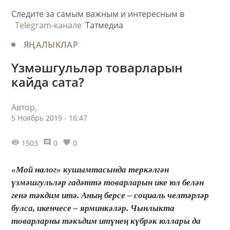
Следите за самым важным и интересным в
Telegram-канале
Татмедиа
ЯҢАЛЫКЛАР
Үзмәшгульләр товарларын
кайда сата?
Автор,
5 Ноябрь 2019 - 16:47
1503
0
0
«Мой налог» кушымтасында теркәлгән
үзмәшгульләр гадәттә товарларын ике юл белән
генә тәкдим итә. Аның берсе – социаль челтәрләр
булса, икенчесе – ярминкәләр. Чынлыкта
товарларны тәкъдим итүнең күбрәк юллары да