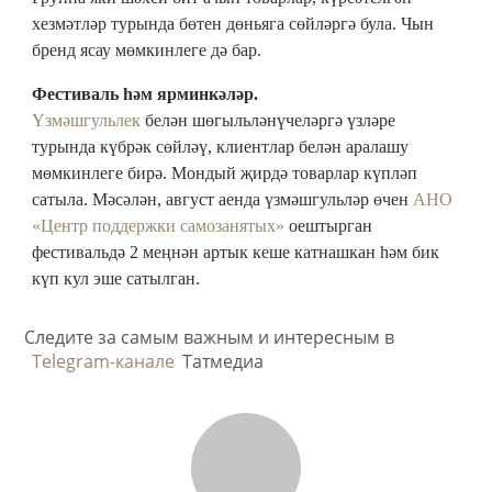
хезмәтләр турында бөтен дөньяга сөйләргә була. Чын
бренд ясау мөмкинлеге дә бар.
Фестиваль һәм ярминкәләр.
Үзмәшгульлек
белән шөгыльләнүчеләргә үзләре
турында күбрәк сөйләү, клиентлар белән аралашу
мөмкинлеге бирә. Мондый җирдә товарлар күпләп
сатыла. Мәсәлән, август аенда үзмәшгульләр өчен
АНО
«Центр поддержки самозанятых»
оештырган
фестивальдә 2 меңнән артык кеше катнашкан һәм бик
күп кул эше сатылган.
Следите за самым важным и интересным в
Telegram-канале
Татмедиа