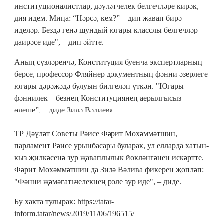
институционалистлар, дәүләтчелек белгечләре кирәк,
дия идем. Миңа: “Нәрсә, кем?” – дип җавап бирә
иделәр. Бездә генә шундый югары класслы белгечләр
даирәсе иде", – дип әйтте.
Аның сүзләренчә, Конституция буенча экспертларның
берсе, профессор Фляйнер документның фәнни әзерлеге
югары дәрәҗәдә булуын билгеләп үткән. "Югары
фәннилек – безнең Конституциянең аерылгысыз
өлеше”, – диде Зилә Вәлиева.
ТР Дәүләт Советы Рәисе Фәрит Мөхәммәтшин,
парламент Рәисе урынбасары буларак, ул елларда хатын-
кыз җилкәсенә зур җаваплылык йөкләнгәнен искәртте.
Фәрит Мөхәммәтшин да Зилә Вәлива фикерен җөпләп:
"Фәнни җәмәгатьчелекнең роле зур иде", – диде.
Бу хакта тулырак: https://tatar-
inform.tatar/news/2019/11/06/196515/