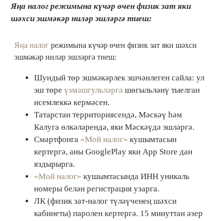
Яңа налог режимына күчәр өчен физик зат яки
шәхси эшмәкәр ниләр эшләргә тиеш:
Яңа налог
режимына күчәр өчен физик зат яки шәхси
эшмәкәр ниләр эшләргә тиеш:
Шундый төр эшмәкәрлек эшчәнлеген сайла: ул
эш төре
үзмәшгульләргә
шөгыльләнү тыелган
исемлеккә кермәсен.
Татарстан территориясендә, Мәскәү һәм
Калуга өлкәләрендә, яки Мәскәүдә эшләргә.
Смартфонга
«Мой налог»
кушымтасын
кертергә, аны GooglePlay яки App Store дан
яздырырга.
«Мой налог»
кушымтасында ИНН уникаль
номеры белән регистрация узарга.
ЛК (физик зат-налог түләүченең шәхси
кабинеты) паролен кертергә. 15 минуттан әзер