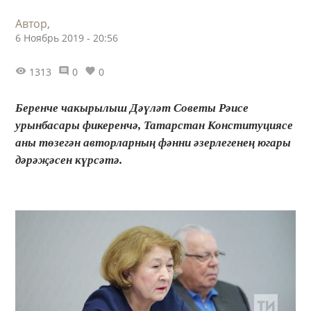
Автор,
6 Ноябрь 2019 - 20:56
1313
0
0
Беренче чакырылыш Дәүләт Советы Рәисе
урынбасары фикеренчә, Татарстан Конституциясе
аны төзегән авторларның фәнни әзерлегенең югары
дәрәҗәсен күрсәтә.