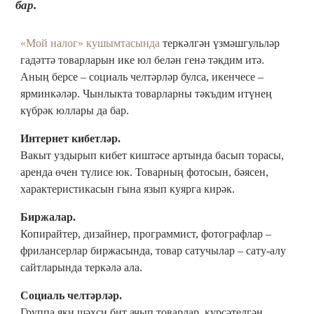
бар.
«Мой налог» кушымтасында
теркәлгән үзмәшгульләр
гадәттә товарларын ике юл белән генә тәкдим итә.
Аның берсе – социаль челтәрләр булса, икенчесе –
ярминкәләр. Чынлыкта товарларны тәкъдим итүнең
күбрәк юллары да бар.
Интернет кибетләр.
Вакыт уздырып кибет киштәсе артында басып торасы,
аренда өчен түлисе юк. Товарның фотосын, бәясен,
характеристикасын гына язып куярга кирәк.
Биржалар.
Копирайтер, дизайнер, программист, фотографлар –
фрилансерлар биржасында, товар сатучылар – сату-алу
сайтларында теркәлә ала.
Социаль челтәрләр.
Группа яки шәхси бит ачып товарлар, күрсәтелгән