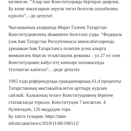
килмәгән. “Алар ике Конституциядә бертөрле диярлек.
Бу кеше хокукларын аеруча төгәл билгели алуыбызны
күрсәтә”, - ди депутат.
Чыгышының ахырында Марат Галиев Татарстан
Конституциясенең әһәмиятен билгеләп узды. “Федераль
үзәк һәм Татарстан Республикасы мөнәсәбәтләрендә
урнашкан һәм Татарстанга позитив үсеш алырга
мөмкинлек биргән теләктәшлек режимы – ул 27 ел элек
Конституцияне кабул итү көннәре нәтиҗәсендә
тупланган капитал”, - диде депутат.
1992 елда референдумда гражданнарның 61,4 проценты
Татарстанның мөстәкыйльлеген арттыру курсын
сайлый. Халыкның теләге Конституциянең беренче
статьясында теркәлә. Конституция 7 кисәктән, 4
бүлекчәдән, 126 маддәдән тора.
Бу хакта тулырак: https://tatar-
inform.tatar/news/2019/11/06/196512/