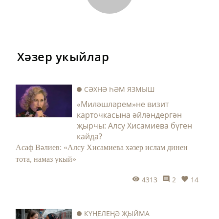
Хәзер укыйлар
СӘХНӘ ҺӘМ ЯЗМЫШ
«Миләшләрем»не визит
карточкасына әйләндергән
җырчы: Алсу Хисамиева бүген
кайда?
Асаф Вәлиев: «Алсу Хисамиева хәзер ислам динен
тота, намаз укый»
4313
2
14
КҮҢЕЛЕҢӘ ҖЫЙМА