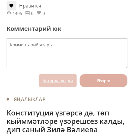
Нравится
1405
0
0
Комментарий юк
Авторлашырга
Язарга
ЯҢАЛЫКЛАР
Конституция үзгәрсә дә, төп
кыйммәтләре үзәрешсез калды,
дип саный Зилә Вәлиева