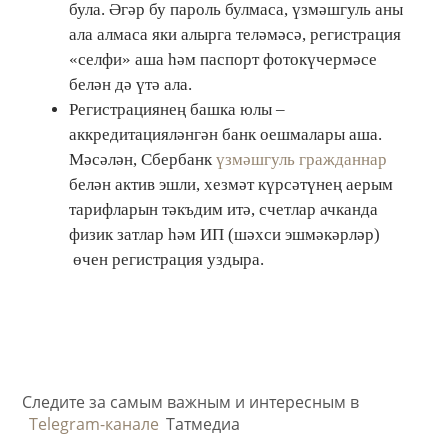
була. Әгәр бу пароль булмаса, үзмәшгуль аны
ала алмаса яки алырга теләмәсә, регистрация
«селфи» аша һәм паспорт фотокүчермәсе
белән дә үтә ала.
Регистрациянең башка юлы –
аккредитацияләнгән банк оешмалары аша.
Мәсәлән, Сбербанк
үзмәшгуль гражданнар
белән актив эшли, хезмәт күрсәтүнең аерым
тарифларын тәкъдим итә, счетлар ачканда
физик затлар һәм ИП (шәхси эшмәкәрләр)
өчен регистрация уздыра.
Следите за самым важным и интересным в
Telegram-канале
Татмедиа