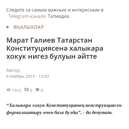
Следите за самым важным и интересным в
Telegram-канале
Татмедиа
ЯҢАЛЫКЛАР
Марат Галиев Татарстан
Конституциясенә халыкара
хокук нигез булуын әйтте
Автор,
6 Ноябрь 2019 - 13:03
1312
0
0
“Халыкара хокук Конституциянең конструкциясен
формалаштыру өчен база булды”, - ди депутат.