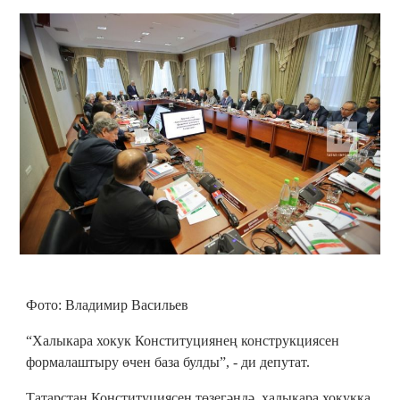
Фото: Владимир Васильев
“Халыкара хокук Конституциянең конструкциясен
формалаштыру өчен база булды”, - ди депутат.
Татарстан Конституциясен төзегәндә, халыкара хокукка