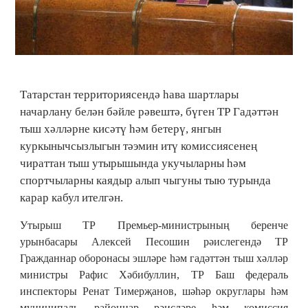
Татарстан территориясендә һава шартлары
начарлану белән бәйле рәвештә, бүген ТР Гадәттән
тыш хәлләрне кисәтү һәм бетерү, янгын
куркынычсызлыгын тәэмин итү комиссиясенең
чираттан тыш утырышында укучыларны һәм
спортчыларны каядыр алып чыгуны тыю турында
карар кабул ителгән.
Утырыш ТР Премьер-министрының беренче
урынбасары Алексей Песошин рәислегендә ТР
Гражданнар оборонасы эшләре һәм гадәттән тыш хәлләр
министры Рафис Хәбибуллин, ТР Баш федераль
инспекторы Ренат Тимерҗанов, шәһәр округлары һәм
муниципаль районнар рәисләре һәм комиссия