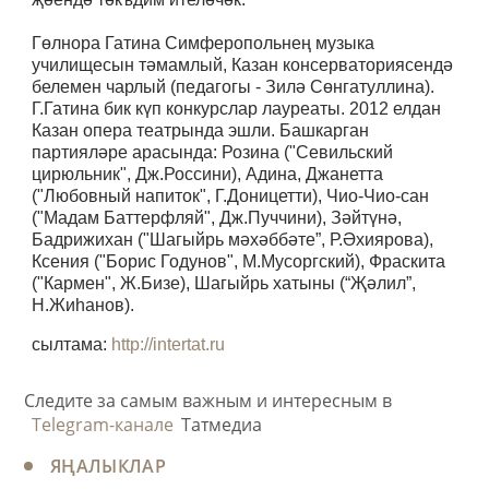
Гөлнора Гатина Симферопольнең музыка
училищесын тәмамлый, Казан консерваториясендә
белемен чарлый (педагогы - Зилә Сөнгатуллина).
Г.Гатина бик күп конкурслар лауреаты. 2012 елдан
Казан опера театрында эшли. Башкарган
партияләре арасында: Розина ("Севильский
цирюльник", Дж.Россини), Адина, Джанетта
("Любовный напиток", Г.Доницетти), Чио-Чио-сан
("Мадам Баттерфляй", Дж.Пуччини), Зәйтүнә,
Бадрижихан ("Шагыйрь мәхәббәте”, Р.Әхиярова),
Ксения ("Борис Годунов", М.Мусоргский), Фраскита
("Кармен", Ж.Бизе), Шагыйрь хатыны (“Җәлил”,
Н.Жиһанов).
сылтама:
http://intertat.ru
Следите за самым важным и интересным в
Telegram-канале
Татмедиа
ЯҢАЛЫКЛАР