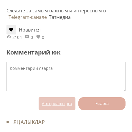
Следите за самым важным и интересным в
Telegram-канале
Татмедиа
Нравится
2104
0
0
Комментарий юк
Авторлашырга
Язарга
ЯҢАЛЫКЛАР