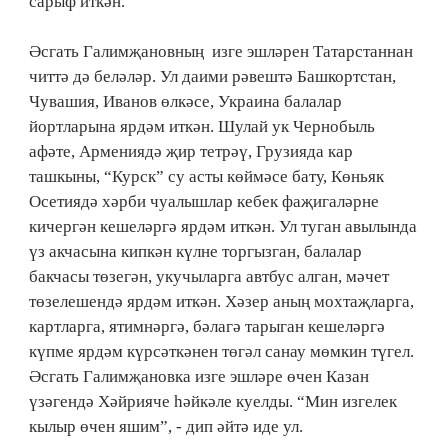
сарыф иткән.
Әсгать Галимҗановның изге эшләрен Татарстаннан
читтә дә беләләр. Ул даими рәвештә Башкортстан,
Чувашия, Иванов өлкәсе, Украина балалар
йортларына ярдәм иткән. Шулай ук Чернобыль
афәте, Армениядә җир тетрәү, Грузияда кар
ташкыны, “Курск” су асты көймәсе бату, Көньяк
Осетиядә хәрби чуалышлар кебек фаҗигаләрне
кичергән кешеләргә ярдәм иткән. Ул туган авылында
үз акчасына кипкән күлне торгызган, балалар
бакчасы төзегән, укучыларга автбус алган, мәчет
төзелешендә ярдәм иткән. Хәзер аның мохтаҗларга,
картларга, ятимнәргә, бәлагә тарыган кешеләргә
күпме ярдәм күрсәткәнен төгәл санау мөмкин түгел.
Әсгать Галимҗановка изге эшләре өчен Казан
үзәгендә Хәйрияче һәйкәле куелды. “Мин изгелек
кылыр өчен яшим”, - дип әйтә иде ул.