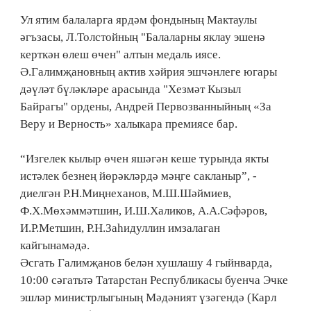
Ул ятим балаларга ярдәм фондының Мактаулы
әгъзасы, Л.Толстойның "Балаларны яклау эшенә
керткән өлеш өчен" алтын медаль иясе.
Ә.Галимҗановның актив хәйрия эшчәнлеге югары
дәүләт бүләкләре арасында "Хезмәт Кызыл
Байрагы" ордены, Андрей Первозванныйның «За
Веру и Верность» халыкара премиясе бар.
“Изгелек кылыр өчен яшәгән кеше турында якты
истәлек безнең йөрәкләрдә мәңге сакланыр”, -
диелгән Р.Н.Миңнеханов, М.Ш.Шәймиев,
Ф.Х.Мөхәммәтшин, И.Ш.Халиков, А.А.Сәфәров,
И.Р.Метшин, Р.Н.Заһидуллин имзалаган
кайгынамәдә.
Әсгать Галимҗанов белән хушлашу 4 гыйнварда,
10:00 сәгатьтә Татарстан Республикасы буенча Эчке
эшләр министрлыгының Мәдәният үзәгендә (Карл