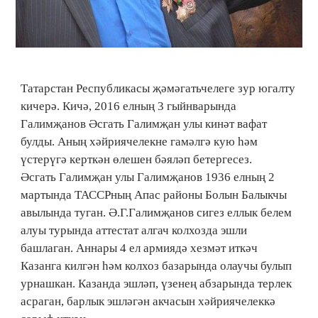
Татарстан Республикасы җәмәгатьчелеге зур югалту
кичерә. Кичә, 2016 елның 3 гыйнварында
Галимҗанов Әсгать Галимҗан улы кинәт вафат
булды. Аның хәйриячелекне гамәлгә кую һәм
үстерүгә керткән өлешен бәяләп бетергесез.
Әсгать Галимҗан улы Галимҗанов 1936 елның 2
мартында ТАССРның Апас районы Болын Балыкчы
авылында туган. Ә.Г.Галимҗанов сигез еллык белем
алуы турында аттестат алгач колхозда эшли
башлаган. Аннары 4 ел армиядә хезмәт иткәч
Казанга килгән һәм колхоз базарында олаучы булып
урнашкан. Казанда эшләп, үзенең абзарында терлек
асраган, барлык эшләгән акчасын хәйриячелеккә