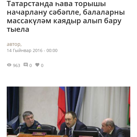
Татарстанда һава торышы
начарлану сәбәпле, балаларны
массакүләм каядыр алып бару
тыела
автор,
14 Гыйнвар 2016 - 00:00
963
0
0