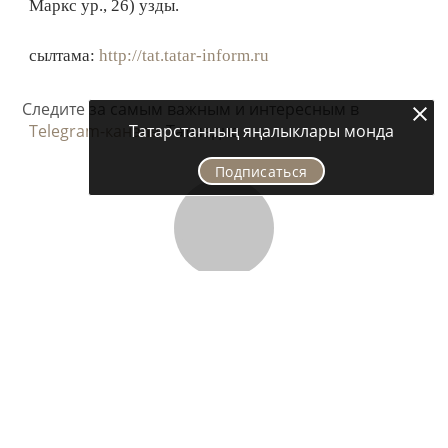
Маркс ур., 26) узды.
сылтама:
http://tat.tatar-inform.ru
Следите за самым важным и интересным в
Татарстанның яңалыклары монда
Telegram-канале
Татмедиа
Подписаться
Хәзер укыйлар
СӘХНӘ ҺӘМ ЯЗМЫШ