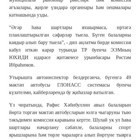
әгъзалары, җирле үзидарә органнары һәм оешмалары
катнашында узды.
“Әгәр һава шартлары яхшырмаса, иртәгә
планлаштырылган сәфәрләр тыела. Бүген балаларны
каядыр алып бару тыела”, - дип аңлатма бирде комиссия
кабул иткән карар турында ТР буенча ЭЭМның
ЮХИДИ идарәсе җитәкчесе урынбасары Рөстәм
Ибраһимов.
Утырышта автоинспектор белдергәнчә, бүгенгә 49
мәктәп автобусы ГЛОНАСС системасы буенча
күзәтелми, кайберләрендә бу җиһазлар ватылган.
Үз чиратында, Рафис Хәбибуллин авыл балаларын
йөртә торган мәктәп автобусларын юлга чыгаруны тыю
тәкъдимен комиссия каравына кертте. Шулай ук ул һава
шартлары начарлану сәбәпле, балаларны спорт
ярышларына һәм төрле чараларга алып йөртүне тыярга