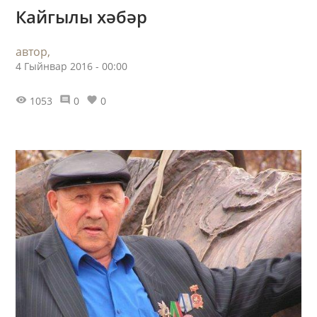
Кайгылы хәбәр
автор,
4 Гыйнвар 2016 - 00:00
1053
0
0