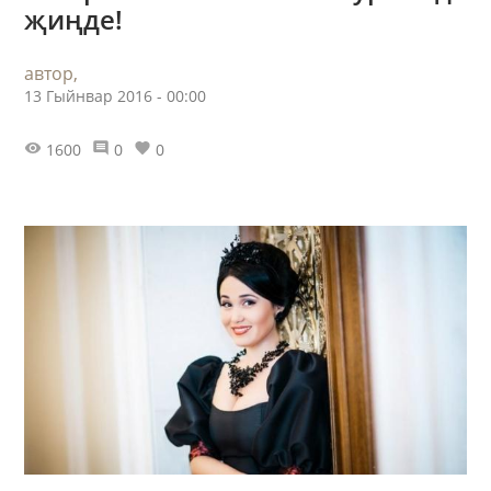
җиңде!
автор,
13 Гыйнвар 2016 - 00:00
1600
0
0