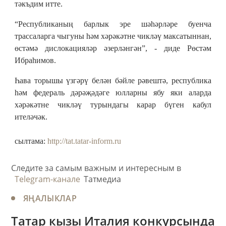
тәкъдим итте.
“Республиканың барлык эре шәһәрләре буенча
трассаларга чыгуны һәм хәрәкәтне чикләү максатыннан,
өстәмә дислокацияләр әзерләнгән”, - диде Рөстәм
Ибраһимов.
Һава торышы үзгәрү белән бәйле рәвештә, республика
һәм федераль дәрәҗәдәге юлларны ябу яки аларда
хәрәкәтне чикләү турындагы карар бүген кабул
ителәчәк.
сылтама:
http://tat.tatar-inform.ru
Следите за самым важным и интересным в
Telegram-канале
Татмедиа
ЯҢАЛЫКЛАР
Татар кызы Италия конкурсында