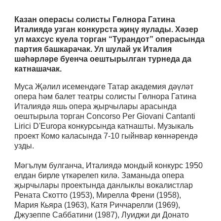
Казан операсы солисты Гөлнора Гатина
Италиядә узган конкурста җиңү яулады. Хәзер
ул махсус куела торган “Турандот” операсында
партия башкарачак. Ул шулай ук Италия
шәһәрләре буенча оештырылган турнеда да
катнашачак.
Муса Җәлил исемендәге Татар академия дәүләт
опера һәм балет театры солисты Гөлнора Гатина
Италиядә яшь опера җырчылары арасында
оештырыла торган Concorso Per Giovani Cantanti
Lirici D'Europa конкурсында катнашты. Музыкаль
проект Комо каласында 7-10 гыйнвар көннәрендә
узды.
Мәгълүм булганча, Италиядә мондый конкурс 1950
елдан бирле үткәрелеп килә. Заманыда опера
җырчылары проектында данлыклы вокалистлар
Рената Скотто (1953), Мирелла Френи (1958),
Мария Кьяра (1963), Катя Риччарелли (1969),
Джузеппе Саббатини (1987), Луиджи ди Донато