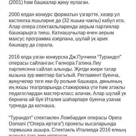
(2001) һәм башкалар җиңү яулаган.
2000 елдан конкурс форматын үзгәртте, хәзер ул
кастингка яшьләрне дә (32 яшькә чаклы) кабул итә.
Алар опера спектакльләрендә аерым партияләр
башкарырга тиеш. Катнашучылар өчен аерым
махсус программа әзерләнә, шулай ук ария
башкару да сорала.
2016 елда узган конкурска Дж.Пуччини “Турандот”
операсы сайланган: Гөлнора Гатина Лиу
партиясенә сайлап алынды. Җитди жюри татар
кызына зур өметләр багълый. Регламент буенча,
җиңүчеләр теге яки бу рольне башкара, дөньяның
иң яхшы театрларында стажировка үтә һәм атаклы
педагоглардан мастер-класс алачак. Алар шулай ук
берничә ай буе Италия шәһәрләре буенча узачак
турнеда да катнаша.
“Турандот” спектаклен Ломбардия операсы Opera
Domani (“Опера иртәгә”) проекты кысаларында
тормышка ашыра. Спектакль Италиядә 2016 елның
җәендә тәкъдим ителәчәк.