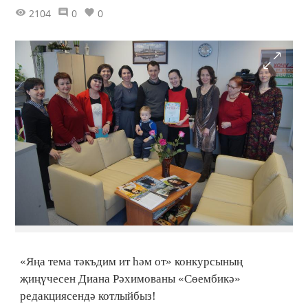
2104
0
0
«Яңа тема тәкъдим ит һәм от» конкурсының
җиңүчесен Диана Рәхимованы «Сөембикә»
редакциясендә котлыйбыз!