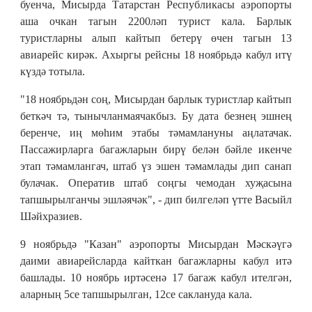
буенча, Мисырда Татарстан Республикасы аэропорты
аша очкан тагын 2200ләп турист кала. Барлык
туристларны алып кайтып бетерү өчен тагын 13
авиарейс кирәк. Ахыргы рейсны 18 ноябрьдә кабул итү
күздә тотыла.
"18 ноябрьдән соң, Мисырдан барлык туристлар кайтып
беткәч тә, тынычланмаячакбыз. Бу дата безнең эшнең
беренче, иң мөһим этабы тәмамлануны аңлатачак.
Пассажирларга багажларын бирү белән бәйле икенче
этап тәмамлангач, штаб үз эшен тәмамлады дип санап
булачак. Оператив штаб соңгы чемодан хуҗасына
тапшырылганчы эшләячәк", - дип билгеләп үтте Васыйл
Шәйхразиев.
9 ноябрьдә "Казан" аэропорты Мисырдан Мәскәүгә
даими авиарейсларда кайткан багажларны кабул итә
башлады. 10 ноябрь иртәсенә 17 багаж кабул ителгән,
аларның 5се тапшырылган, 12се саклануда кала.