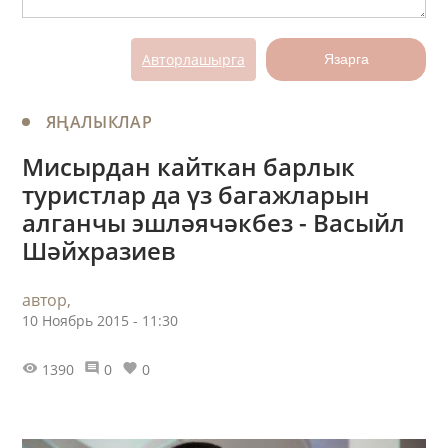
Авторлашырга
Язарга
ЯҢАЛЫКЛАР
Мисырдан кайткан барлык
туристлар да үз багажларын
алганчы эшләячәкбез - Васыйл
Шәйхразиев
автор,
10 Ноябрь 2015 - 11:30
1390
0
0