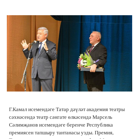
Г.Камал исемендәге Татар дәүләт академия театры
сәхнәсендә театр сәнгате өлкәсендә Марсель
Сәлимҗанов исемендәге беренче Республика
премиясен тапшыру тантанасы узды. Премия,