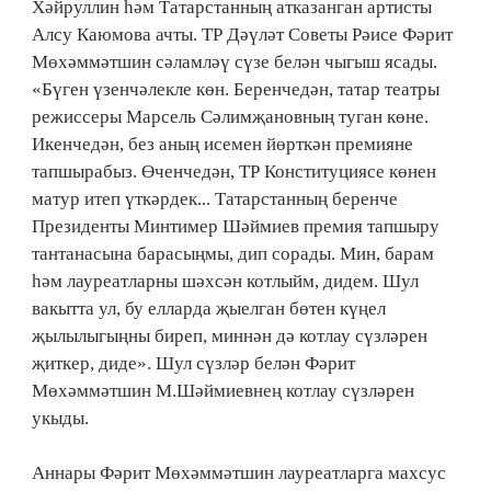
Хәйруллин һәм Татарстанның атказанган артисты
Алсу Каюмова ачты. ТР Дәүләт Советы Рәисе Фәрит
Мөхәммәтшин сәламләү сүзе белән чыгыш ясады.
«Бүген үзенчәлекле көн. Беренчедән, татар театры
режиссеры Марсель Сәлимҗановның туган көне.
Икенчедән, без аның исемен йөрткән премияне
тапшырабыз. Өченчедән, ТР Конституциясе көнен
матур итеп үткәрдек... Татарстанның беренче
Президенты Минтимер Шәймиев премия тапшыру
тантанасына барасыңмы, дип сорады. Мин, барам
һәм лауреатларны шәхсән котлыйм, дидем. Шул
вакытта ул, бу елларда җыелган бөтен күңел
җылылыгыңны биреп, миннән дә котлау сүзләрен
җиткер, диде». Шул сүзләр белән Фәрит
Мөхәммәтшин М.Шәймиевнең котлау сүзләрен
укыды.
Аннары Фәрит Мөхәммәтшин лауреатларга махсус