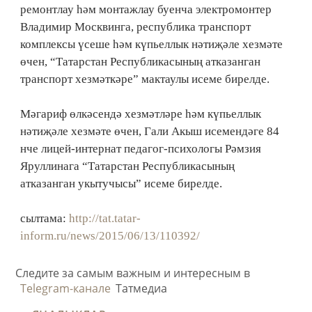
ремонтлау һәм монтажлау буенча электромонтер
Владимир Москвинга, республика транспорт
комплексы үсеше һәм күпьеллык нәтиҗәле хезмәте
өчен, “Татарстан Республикасының атказанган
транспорт хезмәткәре” мактаулы исеме бирелде.
Мәгариф өлкәсендә хезмәтләре һәм күпьеллык
нәтиҗәле хезмәте өчен, Гали Акыш исемендәге 84
нче лицей-интернат педагог-психологы Рәмзия
Яруллинага “Татарстан Республикасының
атказанган укытучысы” исеме бирелде.
сылтама:
http://tat.tatar-
inform.ru/news/2015/06/13/110392/
Следите за самым важным и интересным в
Telegram-канале
Татмедиа