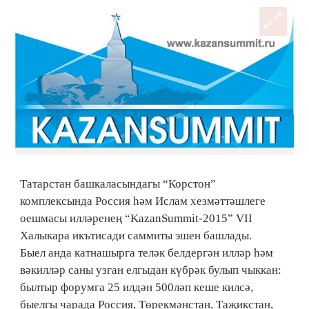
Татарстан башкаласындагы “Корстон”
комплексында Россия һәм Ислам хезмәттәшлеге
оешмасы илләренең “KazanSummit-2015” VII
Халыкара икътисади саммиты эшен башлады.
Быел анда катнашырга теләк белдергән илләр һәм
вәкилләр саны узган елгыдан күбрәк булып чыккан:
былтыр форумга 25 илдән 500ләп кеше килсә,
быелгы чарада Россия, Төрекмәнстан, Таҗикстан,