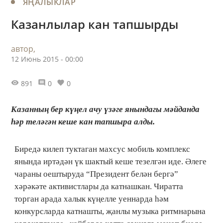
ЯҢАЛЫКЛАР
Казанлылар кан тапшырды
автор,
12 Июнь 2015 - 00:00
891
0
0
Казанның бер күңел ачу үзәге янындагы мәйданда
һәр теләгән кеше кан тапшыра алды.
Биредә килеп туктаган махсус мобиль комплекс
янында иртәдән үк шактый кеше тезелгән иде. Әлеге
чараны оештыруда “Президент белән бергә”
хәрәкәте активистлары да катнашкан. Чиратта
торган арада халык күңелле уеннарда һәм
конкурсларда катнашты, җанлы музыка ритмнарына