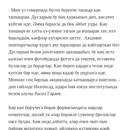
- Мин үз гомеремдә бүген беренче тапкыр кан
тапшырам. Дусларым бу бик куркыныч дип, кисәтеп
куйган иде. Әмма барысы да бик әйбәт узды. Кан
тапшыргач хәтта үз-үземне тагын да яхшырак хис итә
башладым, кәефләр күтәрелеп китте. Акцияне
оештыручылар күңел ачу чараларын да кайгырткан бит.
Дусларым белән рәхәтләнеп аралашабыз, бу көн истә
калсын өчен фотобудкада фотога да төштек, өстәвенә
бүләкләр дә бирделәр. Кан биреп карарга теләк инде
күптән бар иде, әмма моңа кадәр бу шүрләтә иде.
Моннан соң барлык акцияләрдә катнашырга ниятлим, -
дип сөйләде Икътисад, идарә һәм хокук институтында
белем алучы Расил Гәрәев.
Һәр кан бирүчегә йөрәк формасындагы шарлар
өләштеләр, шулай ук алар йөрәкле сувенир брелоклар
иясе булды. Һәм инде,әлбәттә, алар өчен чып-чын
бәйрәм мохитенә чумып, өйләренә күтәренке кәеф