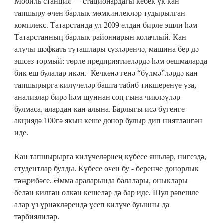
Мобиль станция — стационардагы кебек үк кан
тапшыру өчен барлык мөмкинлекләр тудырылган
комплекс. Татарстанда ул 2009 елдан бирле эшли һәм
Татарстанның барлык районнарын колачлый. Кан
алучы шәфкать туташлары сүзләренчә, машина бер дә
эшсез тормый: төрле предприятиеләрдә һәм оешмаларда
бик еш булалар икән. Кечкенә генә “бүлмә”ләрдә кан
тапшырырга килүчеләр башта табиб тикшеренүе уза,
анализлар бирә һәм шуннан соң гына чикләүләр
булмаса, алардан кан алына. Барлыгы исә бүгенге
акциядә 100гә якын кеше донор булыр дип ниятләнгән
иде.
Кан тапшырырга килүчеләрнең күбесе яшьләр, нигездә,
студентлар булды. Күбесе өчен бу - беренче донорлык
тәҗрибәсе. Әмма араларында балалары, оныклары
белән килгән өлкән кешеләр дә бар иде. Шул рәвешле
алар үз үрнәкләрендә үсеп килүче буынны да
тәрбиялиләр.