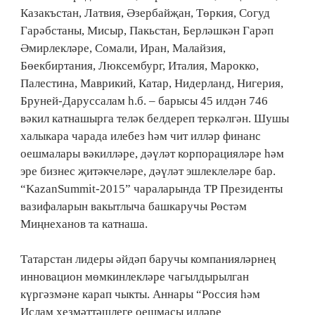
Казакъстан, Латвия, Әзербайҗан, Төркия, Согуд
Гарәбстаны, Мисыр, Пакьстан, Берләшкән Гарәп
Әмирлекләре, Сомали, Иран, Малайзия,
Бөекбиртания, Люксембург, Италия, Марокко,
Палестина, Маврикий, Катар, Нидерланд, Нигерия,
Бруней-Даруссалам һ.б. – барысы 45 илдән 746
вәкил катнашырга теләк белдереп теркәлгән. Шушы
халыкара чарада илебез һәм чит илләр финанс
оешмалары вәкилләре, дәүләт корпорацияләре һәм
эре бизнес җитәкчеләре, дәүләт эшлеклеләре бар.
“KazanSummit-2015” чараларында ТР Президенты
вазифаларын вакытлыча башкаручы Рөстәм
Миңнеханов та катнаша.
Татарстан лидеры әйдәп баручы компанияләрнең
инновацион мөмкинлекләре чагылдырылган
күргәзмәне карап чыкты. Аннары “Россия һәм
Ислам хезмәттәшлеге оешмасы илләре