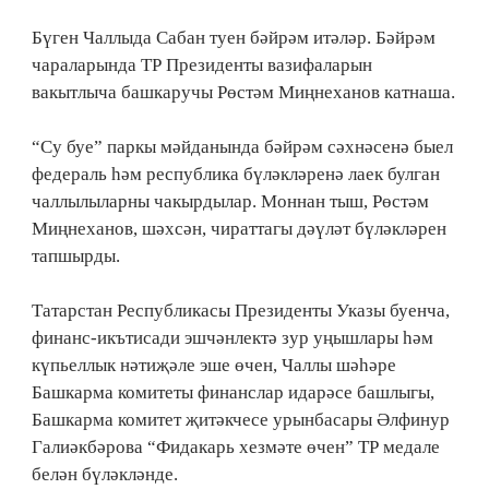
Бүген Чаллыда Сабан туен бәйрәм итәләр. Бәйрәм
чараларында ТР Президенты вазифаларын
вакытлыча башкаручы Рөстәм Миңнеханов катнаша.
“Су буе” паркы мәйданында бәйрәм сәхнәсенә быел
федераль һәм республика бүләкләренә лаек булган
чаллылыларны чакырдылар. Моннан тыш, Рөстәм
Миңнеханов, шәхсән, чираттагы дәүләт бүләкләрен
тапшырды.
Татарстан Республикасы Президенты Указы буенча,
финанс-икътисади эшчәнлектә зур уңышлары һәм
күпьеллык нәтиҗәле эше өчен, Чаллы шәһәре
Башкарма комитеты финанслар идарәсе башлыгы,
Башкарма комитет җитәкчесе урынбасары Әлфинур
Галиәкбәрова “Фидакарь хезмәте өчен” ТР медале
белән бүләкләнде.