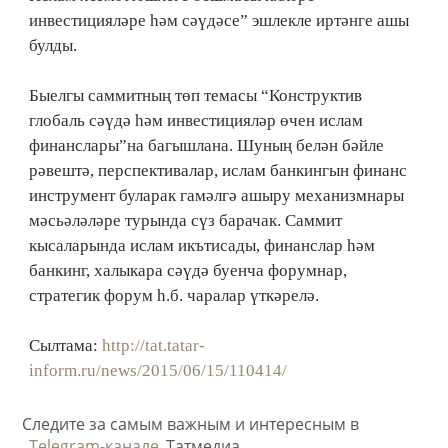
инвестицияләре һәм сәүдәсе” эшлекле иртәнге ашы
булды.
Быелгы саммитның төп темасы “Конструктив
глобаль сәүдә һәм инвестицияләр өчен ислам
финанслары”на багышлана. Шуның белән бәйле
рәвештә, перспективалар, ислам банкингын финанс
инструмент буларак гамәлгә ашыру механизмнары
мәсьәләләре турында сүз барачак. Саммит
кысаларында ислам икътисады, финанслар һәм
банкинг, халыкара сәүдә буенча форумнар,
стратегик форум һ.б. чаралар үткәрелә.
Сылтама:
http://tat.tatar-
inform.ru/news/2015/06/15/110414/
Следите за самым важным и интересным в
Telegram-канале
Татмедиа