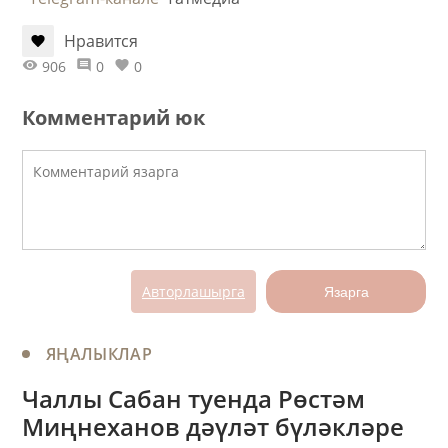
Нравится
906
0
0
Комментарий юк
Авторлашырга
Язарга
ЯҢАЛЫКЛАР
Чаллы Сабан туенда Рөстәм
Миңнеханов дәүләт бүләкләре