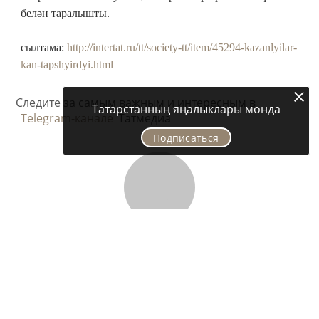
белән таралышты.
сылтама:
http://intertat.ru/tt/society-tt/item/45294-kazanlyilar-
kan-tapshyirdyi.html
Следите за самым важным и интересным в
Татарстанның яңалыклары монда
Telegram-канале
Татмедиа
Подписаться
Хәзер укыйлар