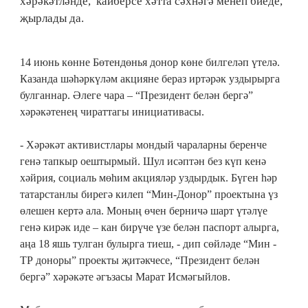
хәрәкәтләнде, кайберсе хәтта сәхнәгә менеп биеде,
җырлады да.
14 июнь көнне Бөтендөнья донор көне билгеләп үтелә.
Казанда шәһәркүләм акцияне бераз иртәрәк уздырырга
булганнар. Әлеге чара – “Президент белән бергә”
хәрәкәтенең чираттагы инициативасы.
- Хәрәкәт активистлары мондый чараларны беренче
генә тапкыр оештырмый. Шул исәптән без күп кенә
хәйрия, социаль мөһим акцияләр уздырдык. Бүген һәр
татарстанлы бирегә килеп “Мин-Донор” проектына үз
өлешен кертә ала. Моның өчен берничә шарт үтәлүе
генә кирәк иде – кан бирүче үзе белән паспорт алырга,
аңа 18 яшь тулган булырга тиеш, - дип сөйләде “Мин -
ТР доноры” проекты җитәкчесе, “Президент белән
бергә” хәрәкәте әгъзасы Марат Исмәгыйлов.