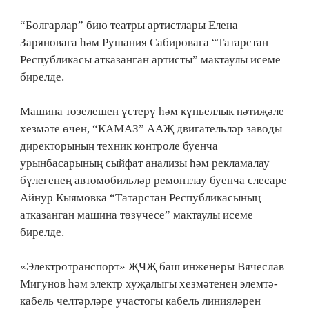
“Болгарлар” бию театры артистлары Елена
Заряновага һәм Рушания Сабировага “Татарстан
Республикасы атказанган артисты” мактаулы исеме
бирелде.
Машина төзелешен үстерү һәм күпьеллык нәтиҗәле
хезмәте өчен, “КАМАЗ” ААҖ двигательләр заводы
директорының техник контроле буенча
урынбасарының сыйфат анализы һәм рекламалау
бүлегенең автомобильләр ремонтлау буенча слесаре
Айнур Кыямовка “Татарстан Республикасының
атказанган машина төзүчесе” мактаулы исеме
бирелде.
«Электротранспорт» ҖЧҖ баш инженеры Вячеслав
Мигунов һәм электр хуҗалыгы хезмәтенең элемтә-
кабель челтәрләре участогы кабель линияләрен