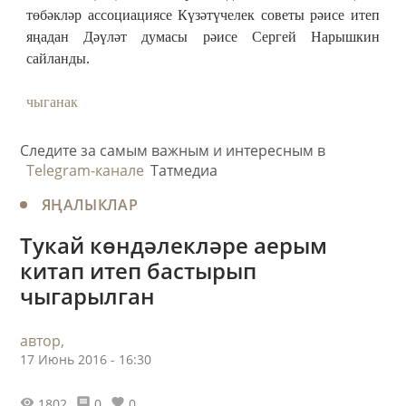
төбәкләр ассоциациясе Күзәтүчелек советы рәисе итеп
яңадан Дәүләт думасы рәисе Сергей Нарышкин
сайланды.
чыганак
Следите за самым важным и интересным в
Telegram-канале
Татмедиа
ЯҢАЛЫКЛАР
Тукай көндәлекләре аерым
китап итеп бастырып
чыгарылган
автор,
17 Июнь 2016 - 16:30
1802
0
0