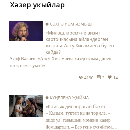
Хәзер укыйлар
СӘХНӘ ҺӘМ ЯЗМЫШ
«Миләшләрем»не визит
карточкасына әйләндергән
җырчы: Алсу Хисамиева бүген
кайда?
Асаф Вәлиев: «Алсу Хисамиева хәзер ислам динен
тота, намаз укый»
4130
2
14
КҮҢЕЛЕҢӘ ҖЫЙМА
«Кайгы» дип юраган бәхет
– Кызым, туктап кына тор әле, –
диде ул, тавышын мөмкин кадәр
йомшартып. – Бер генә сүз әйтәм.