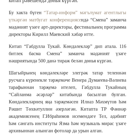
китап рәвешендә дөнья күргән.
Бу хакта бүген
“Татар-информ” мәгълүмат агентлыгы
үткәргән матбугат конференциясе
ндә “Смена” заманча
мәдәният үзәге арт-директоры, фестивальнең программа
директоры Кирилл Маевский хәбәр итте.
Китап “Габдулла Тукай. Көндәлекләр” дип атала. 116
битлек басма Смена” заманча мәдәният үзәге
нәшриятында 500 данә тираж белән дөнья күргән.
Шагыйрьнең көндәлекләре элегрәк татар теленнән
русчага күренекле тәрҗемәче Венера Думаеева-Вәлиева
тарафыннан тәрҗемә ителеп, Габдулла Тукайның
“Сайланма әсәрләр” китабында басылган булган.
Көндәлекләрнең яңа тәрҗемәсен Илназ Мәхмүтов һәм
Рәшит Төхвәтуллин әзерләгән. Китапта ТР Фәннәр
академиясенең Г.Ибраһимов исемендәге Тел, әдәбият
һәм сәнгать институты Язма һәм музыкаль мирас үзәге
архивыннан алынган фотолар да урын алган.