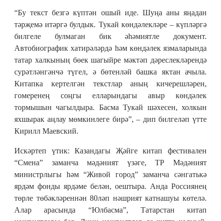
“Бу текст безгә күптән ошый иде. Шуңа аны яңадан
тәрҗемә итәргә булдык. Тукай көндәлекләре – күпләргә
билгеле булмаган бик әһәмиятле документ.
Автобиографик хатирәләрдә һәм көндәлек язмаларында
татар халкының бөек шагыйре мәктәп дәреслекләрендә
сурәтләнгәнчә түгел, ә бөтенләй башка яктан ачыла.
Китапка кертелгән текстлар аның кичерешләрен,
гомеренең соңгы елларындагы авыр көндәлек
тормышын чагылдыра. Басма Тукай шәхесен, холкын
яхшырак аңлау мөмкинлеге бирә”, – дип билгеләп үтте
Кирилл Маевский.
Искәртеп үтик: Казандагы Җәйге китап фестивален
“Смена” заманча мәдәният үзәге, ТР Мәдәният
министрлыгы һәм “Живой город” заманча сәнгатькә
ярдәм фонды ярдәме белән, оештыра. Анда Россиянең
төрле төбәкләреннән 80ләп нәшрият катнашуы көтелә.
Алар арасында “Юлбасма”, Татарстан китап