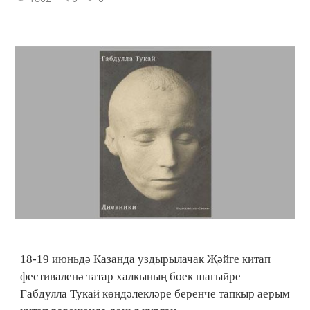
18-19 июньдә Казанда уздырылачак Җәйге китап
фестиваленә татар халкының бөек шагыйре
Габдулла Тукай көндәлекләре беренче тапкыр аерым