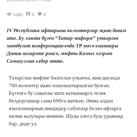
1680
0
0
IV Республика ифтарына волонтерлар җыю дәвам
итә. Бу хакта бүген “Татар-информ” үткәргән
матбугат конференциясендә ТР мөселманнары
Диния нәзарәте рәисе, мөфти Камил хәзрәт
Сәмигуллин хәбәр итте.
Татарстан мөфтие билгеләп үткәнчә, ким дигәндә
700 волонтер җыю планлаштырылган булган.
Бүгенгә бу саваплы эштә катнашырга теләк
белдергәннәр саны 690га җиткән. Әмма алдан
язылганнарның ниндидер сәбәпләр белән ифтарга
килми калулары мөмкин. Шуңа әлегә буш урыннар
бар, диде ул.