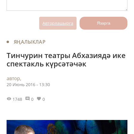
Авторлашырга
Язарга
ЯҢАЛЫКЛАР
Тинчурин театры Абхазиядә ике
спектакль күрсәтәчәк
автор,
20 Июнь 2016 - 13:30
1748
0
0