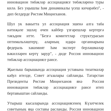
инновацион төбәкләр ассоциациясе төбәкләренә туры
килә. Без уңышлы һәм динамикалы үсеш кичәрәбез", -
дип белдерде Рөстәм Миңнеханов.
Шул ук вакытта ул ассоциация эшенә алга таба
нәтиҗәле эшләү өчен кайбер үзгәрешләр кертергә
тәкъдим итте. "Безгә комитетлар структурасын
оптимальләштерү, аларның идарә органнарына
федераль хакимият һәм эксперт берләшмәләр
вәкилләрен кертү зарур", - диде Россия инновацион
төбәкләр ассоциациясе рәисе.
Җыелыш барышында ассоциация уставына төзәтмәләр
кабул ителде, Совет әгъзалары сайланды. Татарстан
Президенты Рөстәм Миңнеханов янә Россия
инновацион төбәкләр ассоциациясе рәисе итеп
бертавыштан сайланды.
Утырыш кысаларында ассоциациясенең Күзәтчелек
советының яңа составы расланды. Россия инновацион