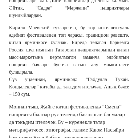
нәшриятлары бар. Дини нәшриятлар да читтә калмый.
Әйтик, “Садра”, “Мәрҗани” нәшриятлары
шундыйлардан.
Кирилл Маевский сүзләренчә, бу төр интеллектуаль
әдәбият фестиваленең төп чарасы, традицион рәвештә,
китап ярминкәсе булачак. Биредә теләгән һәркемгә
Россия, шул исәптән Татарстан нәшриятларының китап
масс-маркетына кертелмәгән заманча әдәбиятын
нәшрият бәяләре буенча сатып алу мөмкинлеге
булдырыла.
Сүз уңаеннан, ярминкәдә “Габдулла Тукай.
Көндәлекләр” китабы да тәкъдим ителәчәк. Аның бәясе
– 150 сум.
Моннан тыш, Җәйге китап фестивалендә “Смена”
нәшрияты былтыр рус телендә бастырган басмалар
да тәкъдим ителәчәк. Бу – күренекле татар
мәгърифәтчесе, этнографы, галиме Каюм Насыйри
һәм галим Яков Каблов тикшеренеүләрен