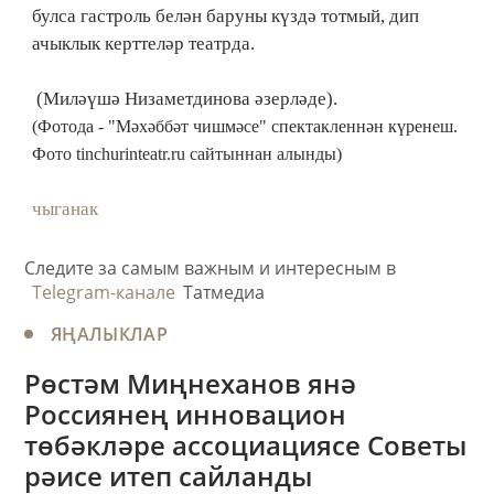
булса гастроль белән баруны күздә тотмый, дип
ачыклык керттеләр театрда.
(Миләүшә Низаметдинова әзерләде).
(Фотода - "Мәхәббәт чишмәсе" спектакленнән күренеш.
Фото tinchurinteatr.ru сайтыннан алынды)
чыганак
Следите за самым важным и интересным в
Telegram-канале
Татмедиа
ЯҢАЛЫКЛАР
Рөстәм Миңнеханов янә
Россиянең инновацион
төбәкләре ассоциациясе Советы
рәисе итеп сайланды