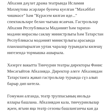
Абхазия дәүләт драма театрында Исламия
Мәхмүтова әсәрләре буенча куелган "Мәхәббәт
чишмәсе" һәм "Күрәсем килгән иде..."
спектакльләре белән чыгыш ясаячак. Гастрольләр
Абхазия Республикасы Мәдәният һәм тарихи-
мәдәни мирасны саклау министрлыгы һәм Татарстан
Республикасы мәдәният министрлыгы арасында
планлаштырылган уртак чаралар турындагы килешү
нигезендә тормышка ашырыла.
Хәзерге вакытта Тинчурин театры директоры Фәнис
Мөсәгыйтов Абхазиядә. Директор әлеге Абхазиядән
Татарстанга җавап гастрольләр турында сүз алып
барыр дип көтелә.
Гомумән алганда, театр труппасының июльдә
яллары башлана. Абхазиядән кала, тинчуринлылар
җәен, ягъни яңа театр сезоны башланганчы кая да