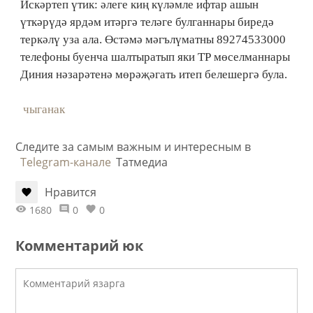
Искәртеп үтик: әлеге киң күләмле ифтар ашын
үткәрүдә ярдәм итәргә теләге булганнары биредә
теркәлү уза ала. Өстәмә мәгълүматны 89274533000
телефоны буенча шалтыратып яки ТР мөселманнары
Диния нәзарәтенә мөрәҗәгать итеп белешергә була.
чыганак
Следите за самым важным и интересным в
Telegram-канале
Татмедиа
Нравится
1680
0
0
Комментарий юк