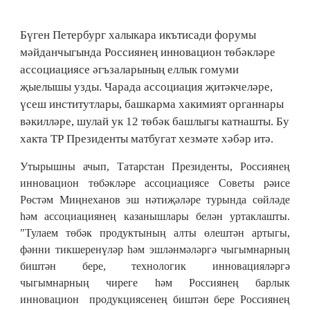
Бүген Петербург халыкара икътисади форумы
мәйданчыгында Россиянең инновацион төбәкләре
ассоциациясе әгъзаларының еллык гомуми
җыелышы узды. Чарада ассоциация җитәкчеләре,
үсеш институтлары, башкарма хакимият органнары
вәкилләре, шулай ук 12 төбәк башлыгы катнашты. Бу
хакта ТР Президенты матбугат хезмәте хәбәр итә.
Утырышны ачып, Татарстан Президенты, Россиянең
инновацион төбәкләре ассоциациясе Советы рәисе
Рөстәм Миңнеханов эш нәтиҗәләре турында сөйләде
һәм ассоциациянең казанышлары белән уртаклашты.
"Тулаем төбәк продуктының алты өлештән артыгы,
фәнни тикшеренүләр һәм эшләнмәләргә чыгымнарның
биштән бере, технологик инновацияләргә
чыгымнарның чиреге һәм Россиянең барлык
инновацион продукциясенең биштән бере Россиянең