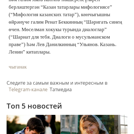
берләштергән “Казан татарлары мифологиясе”
(“Мифология казанских татар”), көнчыгышны
өйрәнүче галим Ренат Беккинның “Шәригать синең
өчен. Мөселман хокукы турында диалоглар”
(“Шариат для тебя. Диалоги о мусульманском
праве”) һәм Лев Данилкинның “Ульянов. Казань.
Ленин” китаплары.
чыганак
Следите за самым важным и интересным в
Telegram-канале
Татмедиа
Топ 5 новостей