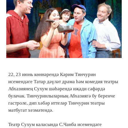
22, 23 июнь көннәрендә Кәрим Тинчурин
исемендәге Татар дәүләт драма һәм комедия театры
Абхазиянең Сухум шәһәрендә иҗади сәфәрдә
булачак. Тинчуринлыларның Абхазиягә бу беренче
гастроле, дип хәбәр иттеләр Тинчурин театры
матбугат хезмәтендә.
Театр Сухум каласында С.Чанба исемендәге