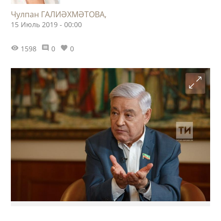
Чулпан ГАЛИӘХМӘТОВА,
15 Июль 2019 - 00:00
1598
0
0