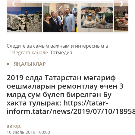
❮
❯
Следите за самым важным и интересным в
Telegram-канале
Татмедиа
ЯҢАЛЫКЛАР
2019 елда Татарстан мәгариф
оешмаларын ремонтлау өчен 3
млрд сум бүлеп бирелгән Бу
хакта тулырак: https://tatar-
inform.tatar/news/2019/07/10/1895
автор,
10 Июль 2019 - 00:00