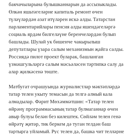
бакчачыларына булышканнарын да ассызыклады.
Өлкән яшьтәгеләрне капиталь ремонт өчен
түләүләрдән азат итүләрен искә алды. Татарстан
парламентарийлары пенсия алды яшендәгеләргә
социаль ярдәм билгеләүне беренчеләрдән булып
башлады. Шулай ук бишенче чакырылыш
депутатлары үзара салым механизмын җайга салды.
Россиядә пилот проект буларак, башланган
үзмәшгульләргә салым мәсьәләсен тәртипкә салу да
алар җилкәсенә төште.
Матбугат очрашуында журналистлар мәктәпләрдә
татар телен укыту темасын да телгә алмый кала
алмадылар. Фәрит Мөхәммәтшин: «Татар телен
өйрәнү программасының татар булмаганнар өчен
авыр булуы белән без килештек. Сөйләм телен генә
өйрәтү җитәр, тик беркем дә туган телдән баш
тартырга уйламый. Рус телен дә, башка чит телләрне