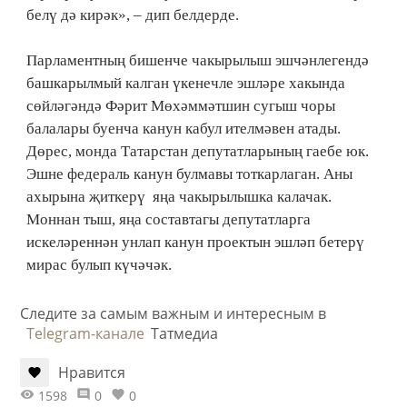
белү дә кирәк», – дип белдерде.
Парламентның бишенче чакырылыш эшчәнлегендә
башкарылмый калган үкенечле эшләре хакында
сөйләгәндә Фәрит Мөхәммәтшин сугыш чоры
балалары буенча канун кабул ителмәвен атады.
Дөрес, монда Татарстан депутатларының гаебе юк.
Эшне федераль канун булмавы тоткарлаган. Аны
ахырына җиткерү яңа чакырылышка калачак.
Моннан тыш, яңа составтагы депутатларга
искеләреннән унлап канун проектын эшләп бетерү
мирас булып күчәчәк.
Следите за самым важным и интересным в
Telegram-канале
Татмедиа
Нравится
1598
0
0