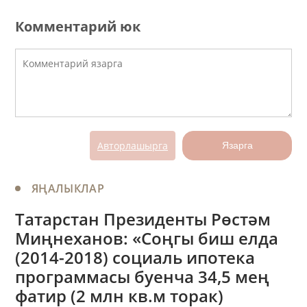
Комментарий юк
Авторлашырга
Язарга
ЯҢАЛЫКЛАР
Татарстан Президенты Рөстәм
Миңнеханов: «Соңгы биш елда
(2014-2018) социаль ипотека
программасы буенча 34,5 мең
фатир (2 млн кв.м торак)