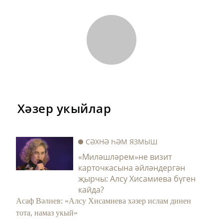
ремонтлау программасы буенча 942 бина
ремонтланырга тиеш.
Фото: ТИ
Бу хакта тулырак:
https://tatar-
inform.tatar/news/2019/07/10/189588/
Следите за самым важным и интересным в
Telegram-канале
Татмедиа