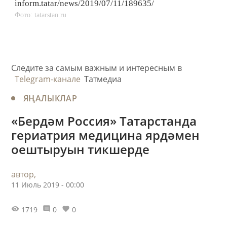
inform.tatar/news/2019/07/11/189635/
Фото: tatarstan.ru
Следите за самым важным и интересным в
Telegram-канале
Татмедиа
ЯҢАЛЫКЛАР
​«Бердәм Россия» Татарстанда
гериатрия медицина ярдәмен
оештыруын тикшерде
автор,
11 Июль 2019 - 00:00
1719
0
0