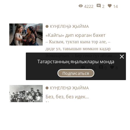
Хәзер укыйлар
СӘХНӘ ҺӘМ ЯЗМЫШ
«Миләшләрем»не визит
карточкасына әйләндергән
җырчы: Алсу Хисамиева бүген
кайда?
Татарстанның яңалыклары монда
Асаф Вәлиев: «Алсу Хисамиева хәзер ислам динен
тота, намаз укый»
Подписаться
4222
2
14
КҮҢЕЛЕҢӘ ҖЫЙМА
«Кайгы» дип юраган бәхет
– Кызым, туктап кына тор әле, –
диде ул, тавышын мөмкин кадәр