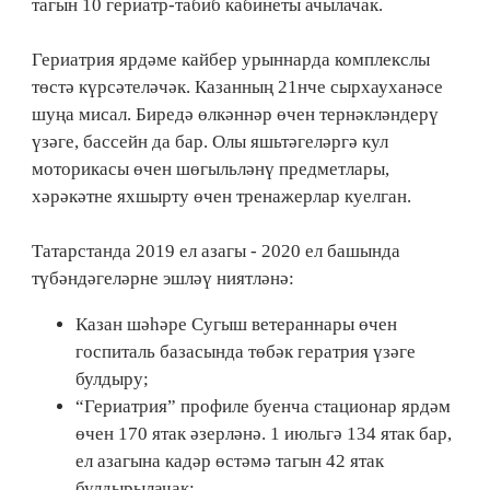
тагын 10 гериатр-табиб кабинеты ачылачак.
Гериатрия ярдәме кайбер урыннарда комплекслы
төстә күрсәтеләчәк. Казанның 21нче сырхауханәсе
шуңа мисал. Биредә өлкәннәр өчен тернәкләндерү
үзәге, бассейн да бар. Олы яшьтәгеләргә кул
моторикасы өчен шөгыльләнү предметлары,
хәрәкәтне яхшырту өчен тренажерлар куелган.
Татарстанда 2019 ел азагы - 2020 ел башында
түбәндәгеләрне эшләү ниятләнә:
Казан шәһәре Сугыш ветераннары өчен
госпиталь базасында төбәк гератрия үзәге
булдыру;
“Гериатрия” профиле буенча стационар ярдәм
өчен 170 ятак әзерләнә. 1 июльгә 134 ятак бар,
ел азагына кадәр өстәмә тагын 42 ятак
булдырылачак;