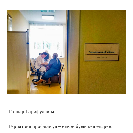
Гөлнар Гарифуллина
Гериатрия профиле ул – өлкән буын кешеләренә