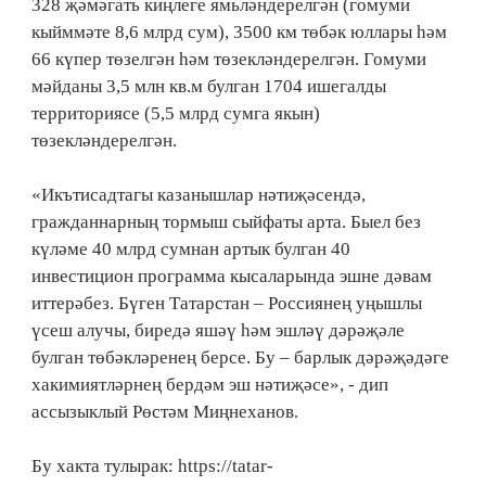
328 җәмәгать киңлеге ямьләндерелгән (гомуми
кыйммәте 8,6 млрд сум), 3500 км төбәк юллары һәм
66 күпер төзелгән һәм төзекләндерелгән. Гомуми
мәйданы 3,5 млн кв.м булган 1704 ишегалды
территориясе (5,5 млрд сумга якын)
төзекләндерелгән.
«Икътисадтагы казанышлар нәтиҗәсендә,
гражданнарның тормыш сыйфаты арта. Быел без
күләме 40 млрд сумнан артык булган 40
инвестицион программа кысаларында эшне дәвам
иттерәбез. Бүген Татарстан – Россиянең уңышлы
үсеш алучы, биредә яшәү һәм эшләү дәрәҗәле
булган төбәкләренең берсе. Бу – барлык дәрәҗәдәге
хакимиятләрнең бердәм эш нәтиҗәсе», - дип
ассызыклый Рөстәм Миңнеханов.
Бу хакта тулырак: https://tatar-