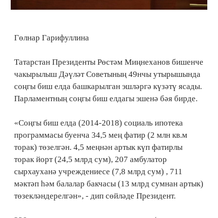
Гөлнар Гарифуллина
Татарстан Президенты Рөстәм Миңнеханов бишенче
чакырылыш Дәүләт Советының 49нчы утырышында
соңгы биш елда башкарылган эшләргә күзәтү ясады.
Парламентның соңгы биш елдагы эшенә бәя бирде.
«Соңгы биш елда (2014-2018) социаль ипотека
программасы буенча 34,5 мең фатир (2 млн кв.м
торак) төзелгән. 4,5 меңнән артык күп фатирлы
торак йорт (24,5 млрд сум), 207 амбулатор
сырхауханә учреждениесе (7,8 млрд сум) , 711
мәктәп һәм балалар бакчасы (13 млрд сумнан артык)
төзекләндерелгән», - дип сөйләде Президент.