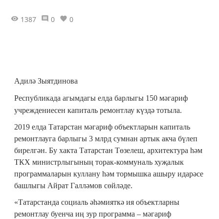
1387
0
0
Адилә Зыятдинова