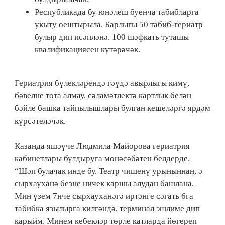
Республикада бу юнәлеш буенча табибларга
укыту оештырыла. Барлыгы 50 табиб-гериатр
булыр дип исәпләнә. 100 шәфкать туташы
квалификациясен күтәрәчәк.
Гериатрия бүлекләрендә гәүдә авырлыгы кимү,
бәвелне тота алмау, сәламәтлектә картлык белән
бәйле башка тайпылышлары булган кешеләргә ярдәм
күрсәтеләчәк.
Казанда яшәүче Людмила Майорова гериатрия
кабинетлары булдыруга мөнәсәбәтен белдерде.
“Шәп булачак инде бу. Театр чишенү урыныннан, ә
сырхауханә безне ничек каршы алудан башлана.
Мин үзем 7нче сырхауханәгә иртәнге сәгать 6га
табибка язылырга килгәндә, терминал эшлиме дип
карыйм. Минем кебекләр төрле катларда йөгереп