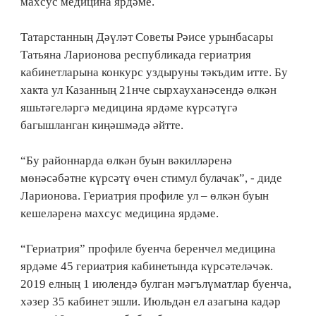
махсус медицина ярдәме.
Татарстанның Дәүләт Советы Рәисе урынбасары
Татьяна Ларионова республикада гериатрия
кабинетларына конкурс уздыруны тәкъдим итте. Бу
хакта ул Казанның 21нче сырхауханәсендә өлкән
яшьтәгеләргә медицина ярдәме күрсәтүгә
багышланган киңәшмәдә әйтте.
“Бу районнарда өлкән буын вәкилләренә
мөнәсәбәтне күрсәтү өчен стимул булачак”, - диде
Ларионова. Гериатрия профиле ул – өлкән буын
кешеләренә махсус медицина ярдәме.
“Гериатрия” профиле буенча беренчел медицина
ярдәме 45 гериатрия кабинетында күрсәтеләчәк.
2019 елның 1 июлендә булган мәгълүматлар буенча,
хәзер 35 кабинет эшли. Июльдән ел азагына кадәр