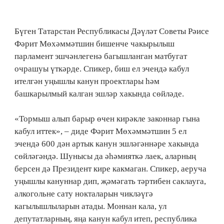
Бүген Татарстан Республикасы Дәүләт Советы Рәисе
Фәрит Мөхәммәтшин бишенче чакырылыш
парламент эшчәнлегенә багышланган матбугат
очрашуы үткәрде. Спикер, биш ел эчендә кабул
ителгән уңышлы канун проектлары һәм
башкарылмый калган эшләр хакында сөйләде.
«Тормыш алып барыр өчен кирәкле законнар гына
кабул иттек», – диде Фәрит Мөхәммәтшин 5 ел
эчендә 600 дән артык канун эшләгәннәре хакында
сөйләгәндә. Шунысы да әһәмияткә лаек, аларның
берсен дә Президент кире какмаган. Спикер, аеруча
уңышлы кануннар дип, җәмәгать тәртибен саклауга,
алкогольне сату нокталарын чикләүгә
кагылышлыларын атады. Моннан кала, ул
депутатларның, яңа канун кабул итеп, республика