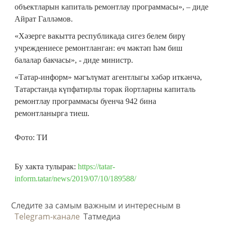
Республикада агымдагы елда барлыгы 150 мәгариф
учреждениесен капиталь ремонтлау күздә тотыла.
2019 елда Татарстан мәгариф объектларын капиталь
ремонтлауга барлыгы 3 млрд сумнан артык акча бүлеп
бирелгән. Бу хакта Татарстан Төзелеш, архитектура һәм
ТКХ министрлыгының торак-коммуналь хуҗалык
программаларын куллану һәм тормышка ашыру идарәсе
башлыгы Айрат Галләмов сөйләде.
«Татарстанда социаль әһәмияткә ия объектларны
ремонтлау буенча иң зур программа – мәгариф
объектларын капиталь ремонтлау программасы», – диде
Айрат Галләмов.
«Хәзерге вакытта республикада сигез белем бирү
учреждениесе ремонтланган: өч мәктәп һәм биш
балалар бакчасы», - диде министр.
«Татар-информ» мәгълүмат агентлыгы хәбәр иткәнчә,
Татарстанда күпфатирлы торак йортларны капиталь