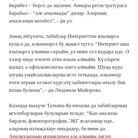
йөрибез – берсе дә эшләми. Аннары регистратурага
барабыз – “әле ачылмады” диләр. Аларның
ачылганын көтәбез”, - ди ул.
Аның әйтүенчә, табиблар Интернеттан язылырга
кушса да, өлкәннәргә бу җиңел түгел. “Интернет аша
язылырга улымны сорыйм, ул мине гел яздыра иде. Ә
хәзер инде өченче атна языла алмыйм. Күзләрем
кызыл, ә офтальмологка эләгә алмыйм. Шуңа күрә
шушы уңайсызлыкларны истә тотканда, өлкәннәр
өчен аерым хезмәт күрсәтү кабинетлары ачылу бик
яхшы булачак”, - ди Людмила Майорова.
Казанда яшәүче Татьяна Кузнецова да табибларның
игътибарлырак булуларын теләде. “Кан анализы
бирдем, флююорография, ЭКГ ясаганнар иде,
аларның нәтиҗәләре ниндидер, белмим дә.
Анализларның копияләрен ала аламмы дигәч,