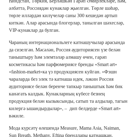
Һиндстан, Төркия, Берләшкән Гарәп Әмирлекләре, һәм,
әлбәттә, Россиядән кунаклар җыелган. Төрле шәһәр,
төрле илләрдән килүчеләр саны 300 кешедән артып
киткән. Алар арасында блогерлар, танылган шәхесләр,
VIP-кунаклар да булган.
Чараның интернациональлеге катнашучылар арасында
да сизелгән. Мәсәлән, Россия аудиториясен үзе белән
таныштыру һәм элемтәләр алмашу өчен, гарәп
косметикасы һәм парфюмериясе бренды «Smart art»
«fashion-market»ка үз продукциясен куйган. «Фэшн
чараларда без элек тә катнаша идек, ләкин Россия
аудиториясе белән беренче тапкыр таныштык һәм бик
канәгать калдык. Кунакларның күбесе безнең
продукция белән кызыксынды, сатып та алдылар, тагын
килергә ышандырдылар», – дип белдерде «Smart art»
вәкиле.
Мода күрсәтү өлешендә Measure, Mama Asia, Naiman,
Sun Breath, Methany, Eftina брендлары катнашкан.