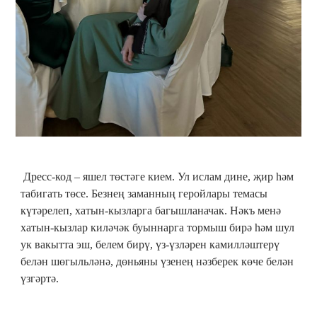
Дресс-код – яшел төстәге кием. Ул ислам дине, җир һәм
табигать төсе. Безнең заманның геройлары темасы
күтәрелеп, хатын-кызларга багышланачак. Нәкъ менә
хатын-кызлар киләчәк буыннарга тормыш бирә һәм шул
ук вакытта эш, белем бирү, үз-үзләрен камилләштерү
белән шөгыльләнә, дөньяны үзенең нәзберек көче белән
үзгәртә.