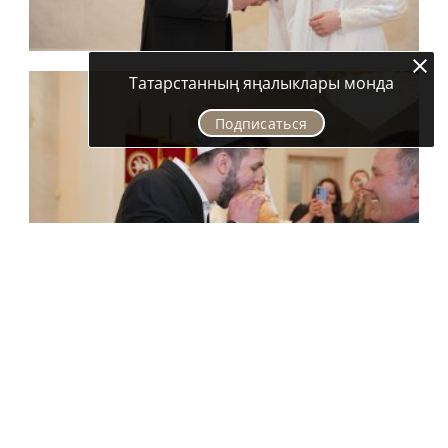
Татарстанның яңалыклары монда
Подписаться
25 мартта Хисамовлар гаиләсендә өченче малай туа.
Ләйсән белән Марсның олы уллары Сәмиргә 4 яшь тула,
икенче уллары Салихка ике яшь. «Яшь чактан ук зур