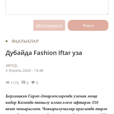
Авторлашырга
Язарга
ЯҢАЛЫКЛАР
Дубайда Fashion Iftar уза
автор,
5 Апрель 2024 - 14:48
1175
0
0
Берләшкән Гарәп Әмирлекләрендә узачак моңа
кадәр Казанда танылу алган әлеге ифтарга 350
кеше чакырылган. Чакырылучылар арасында төрле