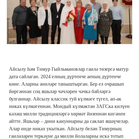
Айсылу һәм Тимур Гыйльмановлар гаилә төзергә матур
дата сайлаган. 2024 елның дүртенче аеның дүртенче
көне. Аларны әниләре таныштырган. Бер ел очрашып
йөргәннән соң яшьләр чәчләрен чәчкә бәйләргә
булганнар. Айсылу классик туй күлмәге түгел, ап-ак
никах күлмәгеннән. Мондый күлмәктән ЗАГСка килүен
кәләш милли традицияләргә хөрмәт йөзеннән кигәнен
әйтте. Яшьләр – дини кануннарны да саклап яшәүчеләр.
Алар инде никах укыткан. Айсылу белән Тимурның
гаиләләрен теркәүне дә милли йолаларны искә тотып