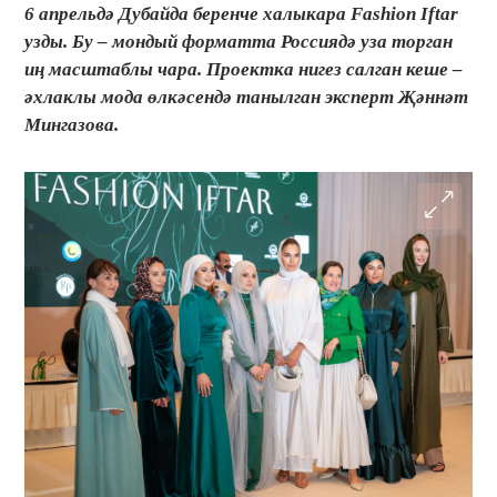
6 апрельдә Дубайда беренче халыкара Fashion Iftar
узды. Бу – мондый форматта Россиядә уза торган
иң масштаблы чара. Проектка нигез салган кеше –
әхлаклы мода өлкәсендә танылган эксперт Җәннәт
Мингазова.