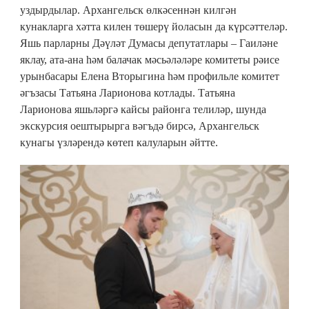
уздырдылар. Архангельск өлкәсеннән килгән
кунакларга хәтта килен төшерү йоласын да күрсәттеләр.
Яшь парларны Дәүләт Думасы депутатлары – Гаиләне
яклау, ата-ана һәм балачак мәсьәләләре комитеты рәисе
урынбасары Елена Вторыгина һәм профильле комитет
әгъзасы Татьяна Ларионова котлады. Татьяна
Ларионова яшьләргә кайсы районга телиләр, шунда
экскурсия оештырырга вәгъдә бирсә, Архангельск
кунагы үзләрендә көтеп калуларын әйтте.