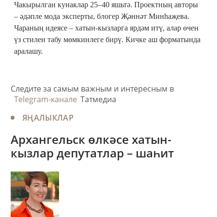
Чакырылган кунаклар 25–40 яшьтә. Проектның авторы
– әдәпле мода эксперты, блогер Җәннәт Минһаҗева.
Чараның идеясе – хатын-кызларга ярдәм итү, алар өчен
үз стилен табу мөмкинлеге бирү. Кичке аш форматында
аралашу.
Следите за самым важным и интересным в
Telegram-канале
Татмедиа
ЯҢАЛЫКЛАР
Архангельск өлкәсе хатын-
кызлар депутатлар – шаһит