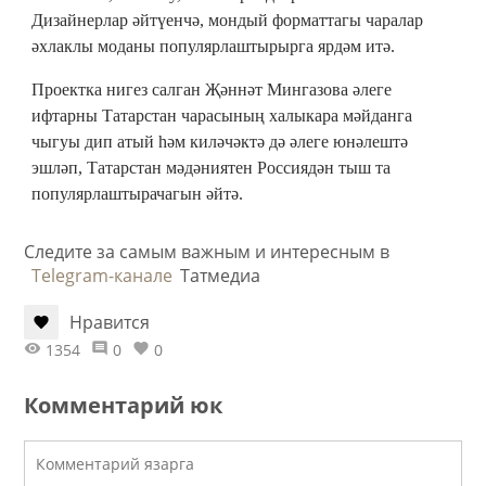
Дизайнерлар әйтүенчә, мондый форматтагы чаралар
әхлаклы моданы популярлаштырырга ярдәм итә.
Проектка нигез салган Җәннәт Мингазова әлеге
ифтарны Татарстан чарасының халыкара мәйданга
чыгуы дип атый һәм киләчәктә дә әлеге юнәлештә
эшләп, Татарстан мәдәниятен Россиядән тыш та
популярлаштырачагын әйтә.
Следите за самым важным и интересным в
Telegram-канале
Татмедиа
Нравится
1354
0
0
Комментарий юк