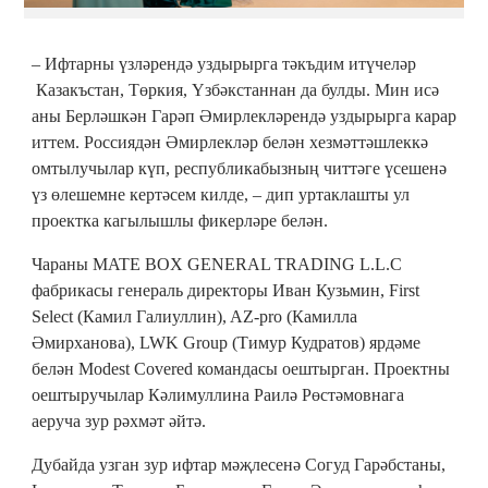
– Ифтарны үзләрендә уздырырга тәкъдим итүчеләр
Казакъстан, Төркия, Үзбәкстаннан да булды. Мин исә
аны Берләшкән Гарәп Әмирлекләрендә уздырырга карар
иттем. Россиядән Әмирлекләр белән хезмәттәшлеккә
омтылучылар күп, республикабызның читтәге үсешенә
үз өлешемне кертәсем килде, – дип уртаклашты ул
проектка кагылышлы фикерләре белән.
Чараны MATE BOX GENERAL TRADING L.L.C
фабрикасы генераль директоры Иван Кузьмин, First
Select (Камил Галиуллин), AZ-pro (Камилла
Әмирханова), LWK Group (Тимур Кудратов) ярдәме
белән Modest Covered командасы оештырган. Проектны
оештыручылар Кәлимуллина Раилә Рөстәмовнага
аеруча зур рәхмәт әйтә.
Дубайда узган зур ифтар мәҗлесенә Согуд Гарәбстаны,