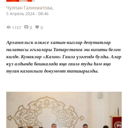
Чулпан Галихмәтова,
5 Апрель 2024 - 08:46
1157
0
0
Архангельск өлкәсе хатын-кызлар депутатлар
палатасы әгъзалары Татарстанга эш визиты белән
килде. Кунаклар «Казан» Гаилә үзәгендә булды. Алар
күз алдында башкалада яңа гаилә туды һәм яңа
туган казанлыга документ тапшырылды.