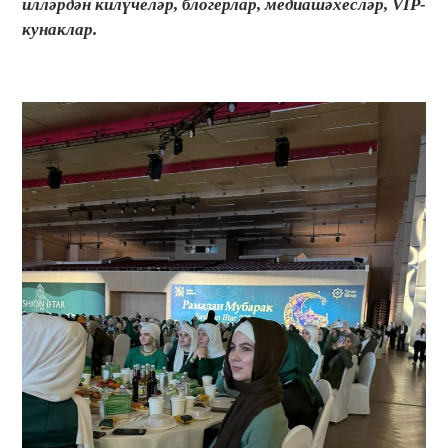
илләрдән килүчеләр, блогерлар, медиашәхесләр, VIP-
кунаклар.