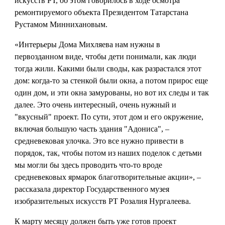
искусств РТ, об этом говорилось в ходе осмотра
ремонтируемого объекта Президентом Татарстана
Рустамом Миннихановым.
«Интерьеры Дома Михляева нам нужны в
первозданном виде, чтобы дети понимали, как люди
тогда жили. Какими были своды, как разрастался этот
дом: когда-то за стенкой были окна, а потом прирос еще
один дом, и эти окна замурованы, но вот их следы и так
далее. Это очень интересный, очень нужный и
"вкусный" проект. По сути, этот дом и его окружение,
включая большую часть здания "Адониса", –
средневековая улочка. Это все нужно привести в
порядок, так, чтобы потом из наших поделок с детьми
мы могли бы здесь проводить что-то вроде
средневековых ярмарок благотворительные акции», –
рассказала директор Государственного музея
изобразительных искусств РТ Розалия Нургалеева.
К марту месяцу должен быть уже готов проект