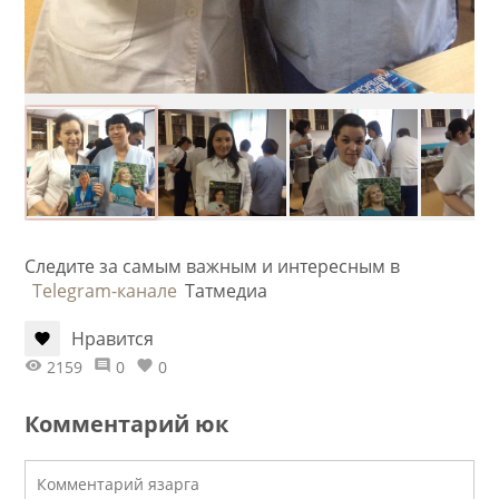
Следите за самым важным и интересным в
Telegram-канале
Татмедиа
Нравится
2159
0
0
Комментарий юк