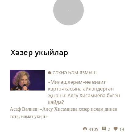
Хәзер укыйлар
СӘХНӘ ҺӘМ ЯЗМЫШ
«Миләшләрем»не визит
карточкасына әйләндергән
җырчы: Алсу Хисамиева бүген
кайда?
Асаф Вәлиев: «Алсу Хисамиева хәзер ислам динен
тота, намаз укый»
4109
2
14