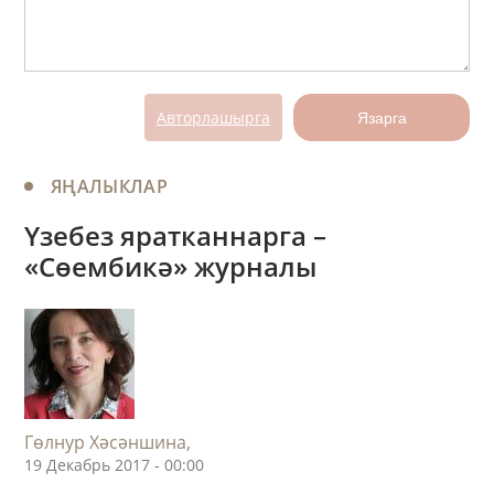
Авторлашырга
Язарга
ЯҢАЛЫКЛАР
Үзебез яратканнарга –
«Сөембикә» журналы
Гөлнур Хәсәншина,
19 Декабрь 2017 - 00:00