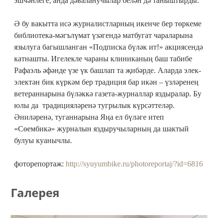
эшчәнлеге, анда дәваланучылар белән дә таныштырды.
Ә бу вакытта исә журналистларның икенче бер төркеме
библиотека-мәгълүмат үзәгендә матбугат чараларына
язылуга багышланган «Подписка бүләк ит!» акциясендә
катнашты. Игелекле чараны клиниканың баш табибе
Рафаэль әфәнде үзе үк башлап та җибәрде. Аларда элек-
электән бик күркәм бер традиция бар икән – үзләренең
ветераннарына бүләккә газета-журналлар яздыралар. Бу
юлы да традицияләренә тугрылык күрсәттеләр.
Әниләренә, туганнарына Яңа ел бүләге итеп
«Сөембикә» журналын яздыручыларның да шактый
булуы куанычлы.
фоторепортаж:
http://syuyumbike.ru/photoreportaj/?id=6816
Галерея