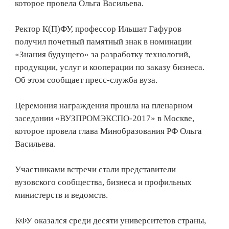
которое провела Ольга Васильева.
Ректор К(П)ФУ, профессор Ильшат Гафуров
получил почетный памятный знак в номинации
«Знания будущего» за разработку технологий,
продукции, услуг и кооперации по заказу бизнеса.
Об этом сообщает пресс-служба вуза.
Церемония награждения прошла на пленарном
заседании «ВУЗПРОМЭКСПО-2017» в Москве,
которое провела глава Минобразования РФ Ольга
Васильева.
Участниками встречи стали представители
вузовского сообщества, бизнеса и профильных
министерств и ведомств.
КФУ оказался среди десяти университетов страны,