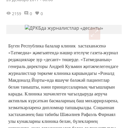
2159
0
0
Бүген Республика балалар клиник хастаханәсенә
«Татмедиа» җәмгыятендә нәшир ителүче газета-журнал
редакцияләре зур «десант» төшерде. «Татмедианың»
генераль директоры Андрей Кузьмин җитәкчелегендәге
журналистлар төркеме клиника каршындагы «Роналд
Макдоналд Йорты»нда яшәүче бәләкәй пациентлар
белән танышты, нәни принцессаларның чыгышларын
карады. Клиника эшчәнлеген чагылдыруда аеруча
активлык күрсәткән басмаларның баш мөхәррирләренә,
хезмәткәрләренә дипломнар тапшырылды. Соңыннан
хастаханәнең баш табибы Шәвәлиев Рафаэль Фирнаял
улы кунакларны клиника белән, бүлекләрнең