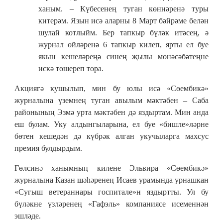
ханым. – Күбесенең туган көннәренә туры
китерәм. Язын исә аларны 8 Март бәйрәме белән
шулай котлыйм. Бер тапкыр бүләк итәсең, ә
журнал өйләренә 6 тапкыр килеп, ярты ел буе
якын кешеләреңә синең җылы мөнәсәбәтеңне
искә төшереп тора.
Акциягә кушылып, мин бу юлы исә «Сөембикә»
журналына үземнең туган авылым мәктәбен – Саба
районының Эзмә урта мәктәбен дә яздыртам. Мин анда
еш булам. Уку алдынгыларына, ел буе «бишле»ләрне
бөтен кешедән дә күбрәк алган укучыларга махсус
премия булдырдым.
Гөлсинә ханымның килене Эльвира «Сөембикә»
журналына Казан шәһәренең Исаев урамында урнашкан
«Сугыш ветераннары госпитале»н яздыртты. Ул бу
бүләкне үзләренең «Гафэль» компаниясе исеменнән
эшләде.