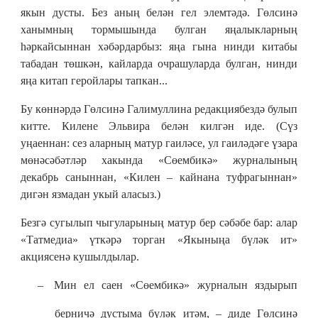
якын дусты. Без аның белән гел элемтәдә. Гөлсинә
ханымның тормышында булган яңалыкларның
һәркайсыннан хәбәрдарбыз: яңа гына нинди китабы
табадан төшкән, кайларда очрашуларда булган, нинди
яңа китап геройлары тапкан...
Бу көннәрдә Гөлсинә Галимуллина редакциябездә булып
китте. Килене Эльвира белән килгән иде. (Сүз
уңаеннан: сез аларның матур гаиләсе, ул гаиләдәге үзара
мөнәсәбәтләр хакында «Сөембикә» журналының
декабрь саныннан, «Килен – кайнана туфрагыннан»
дигән язмадан укый аласыз.)
Безгә сугылып чыгуларының матур бер сәбәбе бар: алар
«Татмедиа» үткәрә торган «Якыныңа бүләк ит»
акциясенә кушылдылар.
–​
Мин ел саен «Сөембикә» журналын яздырып
берничә дустыма бүләк итәм, – диде Гөлсинә