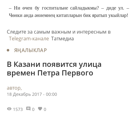
– Ни өчен бу госпитальне сайладыкмы? – диде ул. –
Чөнки анда әниемнең китапларын бик яратып укыйлар!
Следите за самым важным и интересным в
Telegram-канале
Татмедиа
ЯҢАЛЫКЛАР
В Казани появится улица
времен Петра Первого
автор,
18 Декабрь 2017 - 00:00
1573
0
0