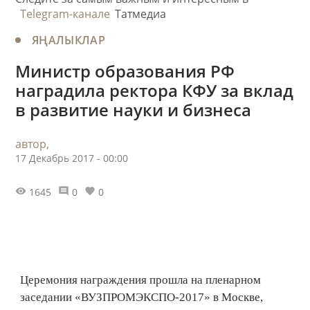
Telegram-канале
Татмедиа
ЯҢАЛЫКЛАР
Министр образования РФ
наградила ректора КФУ за вклад
в развитие науки и бизнеса
автор,
17 Декабрь 2017 - 00:00
1645
0
0
Церемония награждения прошла на пленарном
заседании «ВУЗПРОМЭКСПО-2017» в Москве,