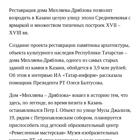
Реставрация дома Михляева-Дряблова позволит
возродить в Казани целую улицу эпохи Средневековья с
ярмаркой и множеством типичных построек XVII –
XVIII вв.
Создание проекта реставрации памятника архитектуры,
объекта культурного наследия Республики Татарстан –
дома Михляева-Дряблова, одного из самых старых
зданий из камня в Казани, обойдется в 3,9 млн рублей.
Об этом в интервью ИА «Татар-информ» рассказала
помощник Президента РТ Олеся Балтусова.
Дом «Михляева – Дряблова» вошел в историю тем, что
здесь, по легенде, во время визита в Казань
останавливался Петр I. Объект по улице Мусы Джалиля,
19, рядом с Петропавловским собором, планируется
приспособить под детский образовательный центр
«Ремесленная мастерская» Музея изобразительных