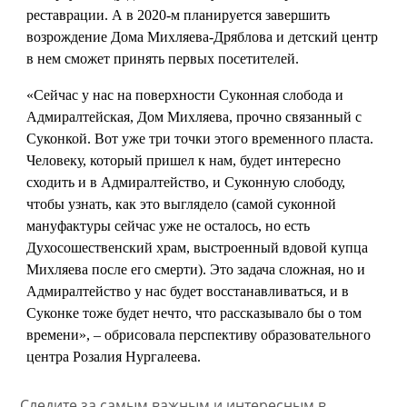
реставрации. А в 2020-м планируется завершить
возрождение Дома Михляева-Дряблова и детский центр
в нем сможет принять первых посетителей.
«Сейчас у нас на поверхности Суконная слобода и
Адмиралтейская, Дом Михляева, прочно связанный с
Суконкой. Вот уже три точки этого временного пласта.
Человеку, который пришел к нам, будет интересно
сходить и в Адмиралтейство, и Суконную слободу,
чтобы узнать, как это выглядело (самой суконной
мануфактуры сейчас уже не осталось, но есть
Духосошественский храм, выстроенный вдовой купца
Михляева после его смерти). Это задача сложная, но и
Адмиралтейство у нас будет восстанавливаться, и в
Суконке тоже будет нечто, что рассказывало бы о том
времени», – обрисовала перспективу образовательного
центра Розалия Нургалеева.
Следите за самым важным и интересным в