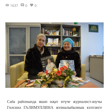
1637
0
0
Саба районында яшәп иҗат итүче журналист-язучы
Гөлсинә ГАЛИМУЛЛИНА журналыбызның күптәнге