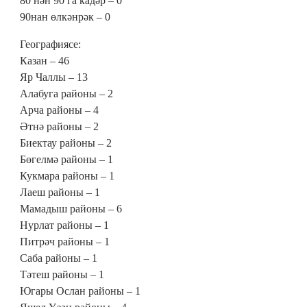
80 нән 90 га кадәр – 0
90нан өлкәнрәк – 0
Географиясе:
Казан – 46
Яр Чаллы – 13
Алабуга районы – 2
Арча районы – 4
Әтнә районы – 2
Биектау районы – 2
Бөгелмә районы – 1
Кукмара районы – 1
Лаеш районы – 1
Мамадыш районы – 6
Нурлат районы – 1
Питрәч районы – 1
Саба районы – 1
Тәтеш районы – 1
Югары Ослан районы – 1