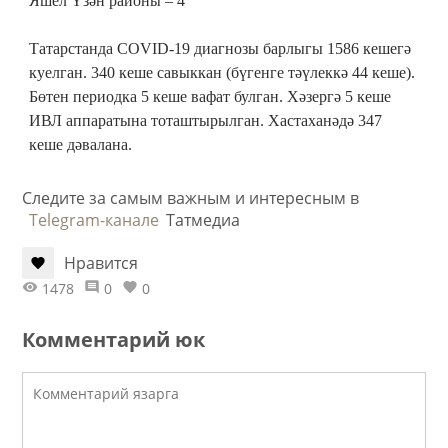
Яшел Үзән районы – 4
Татарстанда COVID-19 диагнозы барлыгы 1586 кешегә
куелган. 340 кеше савыккан (бүгенге тәүлеккә 44 кеше).
Бөтен периодка 5 кеше вафат булган. Хәзергә 5 кеше
ИВЛ аппаратына тоташтырылган. Хастаханәдә 347
кеше дәвалана.
Следите за самым важным и интересным в
Telegram-канале
Татмедиа
Нравится
1478
0
0
Комментарий юк