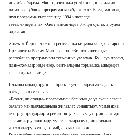
игътибар бирелә. Моның өчен махсус «Безнең ишегалды»
дигән республика программасы кабул ителде. Быел, мәсәлән,
шул программа кысаларында 1084 ишегалды
төзекләндереләчәк. Әлеге максатларга 8 млрд сум акча бүлеп
бирелгән.
Хөкүмәт Йортында узган республика киңәшмәсендә Татарстан
Президенты Рөстәм Миңнеханов: «Безнең ишегалды»
республика программасы тулысынча үтәләчәк. Бу – зур проект,
план-схемалар инде әзер, безгә аларны тормышка ашырырга
гына кирәк», – диде.
Илбашы ышандыруынча, проект буенча бирелгән барлык
вәгъдәләр дә үтәләчәк.
«Безнең ишегалды» программасы барысын да үз эченә алган:
балалар мәйданчыкларына җиһазлар урнаштыру, урамнарны
яктырту, тротуарларга ремонт ясау, халыкка утырып ял итәргә
эскәмияләр урнаштыру, чүп савытлары кую, ишегалдын
яшелләндерү, чүп җыю мәйданчыклары ясау.