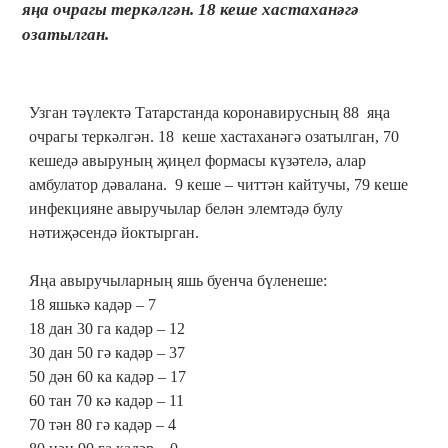
яңа очрагы теркәлгән. 18 кеше хастаханәгә
озатылган.
Узган тәүлектә Татарстанда коронавирусның 88 яңа
очрагы теркәлгән. 18 кеше хастаханәгә озатылган, 70
кешедә авыруның җиңел формасы күзәтелә, алар
амбулатор дәвалана. 9 кеше – читтән кайтучы, 79 кеше
инфекцияне авыручылар белән элемтәдә булу
нәтиҗәсендә йоктырган.
Яңа авыручыларның яшь буенча бүленеше:
18 яшькә кадәр – 7
18 дан 30 га кадәр – 12
30 дан 50 гә кадәр – 37
50 дән 60 ка кадәр – 17
60 тан 70 кә кадәр – 11
70 тән 80 гә кадәр – 4