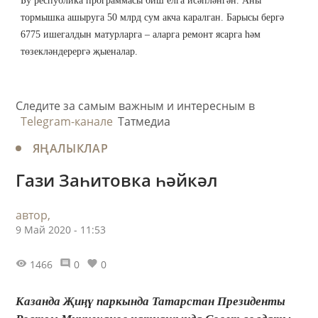
Бу республика программасы биш елга исәпләнгән. Аны
тормышка ашыруга 50 млрд сум акча каралган. Барысы бергә
6775 ишегалдын матурларга – аларга ремонт ясарга һәм
төзекләндерергә җыеналар.
Следите за самым важным и интересным в
Telegram-канале
Татмедиа
ЯҢАЛЫКЛАР
Гази Заһитовка һәйкәл
автор,
9 Май 2020 - 11:53
1466
0
0
Казанда Җиңү паркында Татарстан Президенты