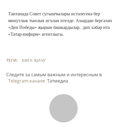
Тантанада Совет сугышчылары истәлегенә бер
минутлык тынлык игълан ителде. Ахырдан бергәләп
«Ден Победы» җырын башкардылар, дип хәбәр итә
«Татар-информ» агентлыгы.
ТЕГИ:
БӨЕК ҖИҢҮ
Следите за самым важным и интересным в
Telegram-канале
Татмедиа