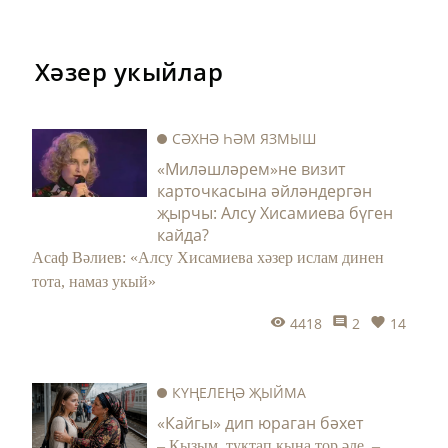
Хәзер укыйлар
СӘХНӘ ҺӘМ ЯЗМЫШ
«Миләшләрем»не визит
карточкасына әйләндергән
җырчы: Алсу Хисамиева бүген
кайда?
Асаф Вәлиев: «Алсу Хисамиева хәзер ислам динен
тота, намаз укый»
4418
2
14
КҮҢЕЛЕҢӘ ҖЫЙМА
«Кайгы» дип юраган бәхет
– Кызым, туктап кына тор әле, –