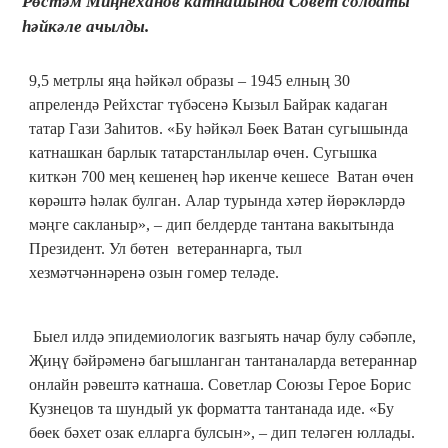
Рөстәм Миңнеханов катнашында Совет солдаты
һәйкәле ачылды.
9,5 метрлы яңа һәйкәл образы – 1945 елның 30
апрелендә Рейхстаг түбәсенә Кызыл Байрак кадаган
татар Гази Заһитов. «Бу һәйкәл Бөек Ватан сугышында
катнашкан барлык татарстанлылар өчен. Сугышка
киткән 700 мең кешенең һәр икенче кешесе Ватан өчен
көрәштә һәлак булган. Алар турында хәтер йөрәкләрдә
мәңге сакланыр», – дип белдерде тантана вакытында
Президент. Ул бөтен ветераннарга, тыл
хезмәтчәннәренә озын гомер теләде.
Быел илдә эпидемиологик вазгыять начар булу сәбәпле,
Җиңү бәйрәменә багышланган тантаналарда ветераннар
онлайн рәвештә катнаша. Советлар Союзы Герое Борис
Кузнецов та шундый ук форматта тантанада иде. «Бу
бөек бәхет озак елларга булсын», – дип теләген юллады.