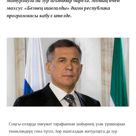
матурлауга да зур игътибар бирелә. Моның өчен
махсус «Безнең ишегалды» дигән республика
программасы кабул ителде.
Соңгы елларда хөкүмәт тарафыннан шәһәрнең үзәк урамнарын
төзекләндерү генә түгел, һәр ишегалдын матурлауга да зур