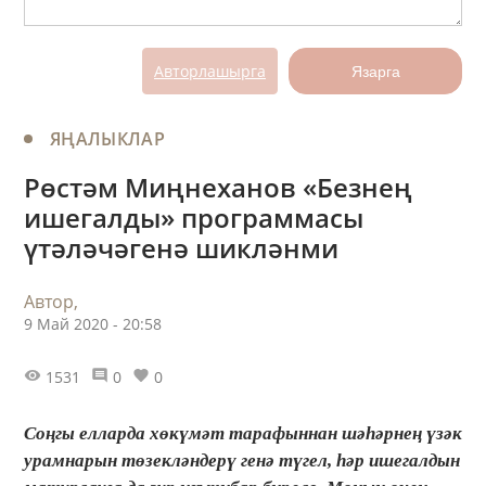
Авторлашырга
Язарга
ЯҢАЛЫКЛАР
Рөстәм Миңнеханов «Безнең
ишегалды» программасы
үтәләчәгенә шикләнми
Автор,
9 Май 2020 - 20:58
1531
0
0
Соңгы елларда хөкүмәт тарафыннан шәһәрнең үзәк
урамнарын төзекләндерү генә түгел, һәр ишегалдын