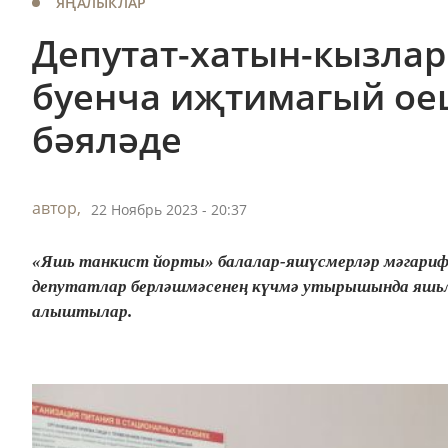
ЯҢАЛЫКЛАР
Депутат-хатын-кызлар
буенча иҗтимагый о
бәяләде
автор,
22 Ноябрь 2023 - 20:37
«Яшь танкист йорты» балалар-яшүсмерләр мәгариф 
депутатлар берләшмәсенең күчмә утырышында яшьл
алыштылар.