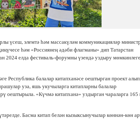
фрлы үсеш, элемтә һәм массакүләм коммуникацияләр минист
 җиңүчесе һәм «Россиянең әдәби флагманы» дип Татарстан
тан 2024 елда фестиваль-форумны үзендә уздыру мөмкинлеге
ге Республика балалар китапханәсе оештырган проект алып
чрашулар уза, яшь укучыларга китапларны балалар
рү оештырыла. «Күчмә китапханә» уздырган чараларга 165
үтәрелде. Басма китап белән кызыксынучылар көннән-көн арт