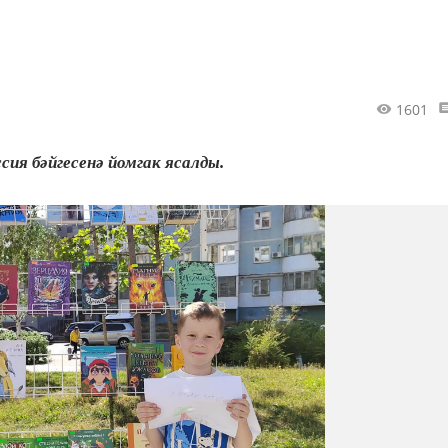
1601
ия бәйгесенә йомгак ясалды.