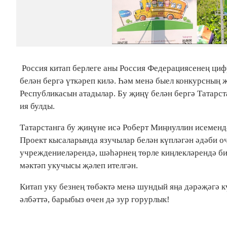
Россия китап берлеге аны Россия Федерациясенең ци
белән бергә үткәреп килә. Һәм менә быел конкурсның
Республикасын атадылар. Бу җиңү белән бергә Татарс
ия булды.
Татарстанга бу җиңүне исә Роберт Миңнуллин исемендә
Проект кысаларында язучылар белән күпләгән әдәби о
учреждениеләрендә, шәһәрнең төрле киңлекләрендә би
мәктәп укучысы җәлеп ителгән.
Китап уку безнең төбәктә менә шундый яңа дәрәҗәгә к
әлбәттә, барыбыз өчен дә зур горурлык!