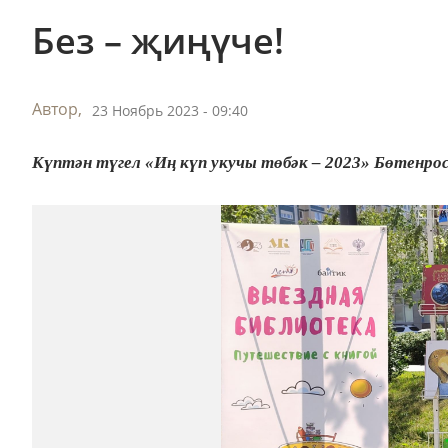
Без – җиңүче!
Автор,
23 Ноябрь 2023 - 09:40
Күптән түгел «Иң күп укучы төбәк – 2023» Бөтенросс