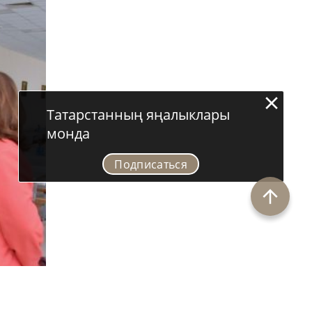
Татарстанның яңалыклары
монда
Подписаться