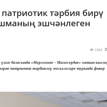
 патриотик тәрбия бирү
ешманың эшчәнлеген
1503
үзәге базасында «Мәрхәмәт – Милосердие» хатын-кызла
әрне патриотик тәрбияләү мәсьәләләре турында фикер