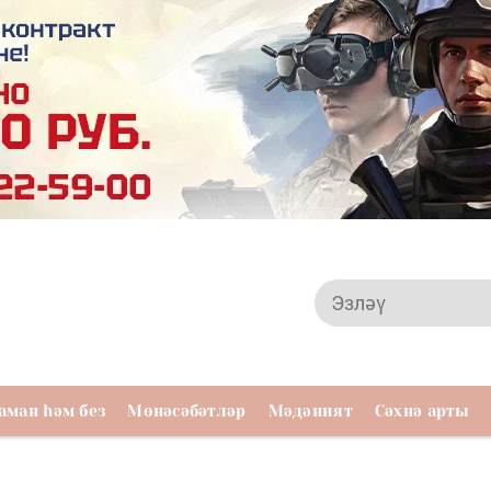
аман һәм без
Мөнәсәбәтләр
Мәдәният
Сәхнә арты