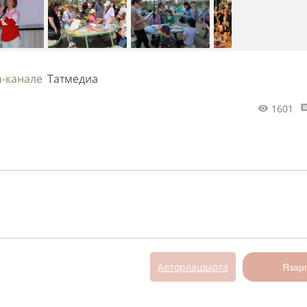
m-канале
Татмедиа
1601
Авторлашырга
Язар