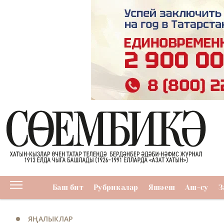
Баш бит
Рубрикалар
Яшәеш
Аш-су
З
ЯҢАЛЫКЛАР