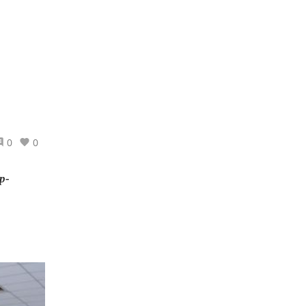
0
0
р-