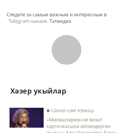
Следите за самым важным и интересным в
Telegram-канале
Татмедиа
Хәзер укыйлар
СӘХНӘ ҺӘМ ЯЗМЫШ
«Миләшләрем»не визит
карточкасына әйләндергән
җырчы: Алсу Хисамиева бүген