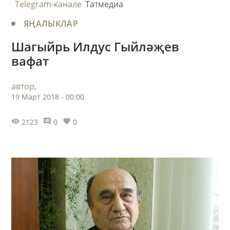
Telegram-канале
Татмедиа
ЯҢАЛЫКЛАР
Шагыйрь Илдус Гыйләҗев
вафат
автор,
19 Март 2018 - 00:00
2123
0
0