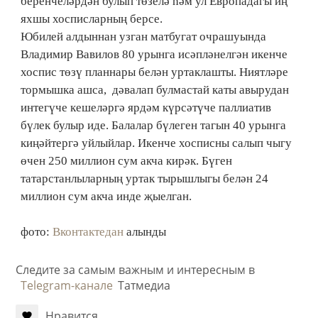
беренчеләрдән булып төзелә һәм ул Европадагы иң
яхшы хосписларның берсе.
Юбилей алдыннан узган матбугат очрашуында
Владимир Вавилов 80 урынга исәпләнелгән икенче
хоспис төзү планнары белән уртаклашты. Ниятләре
тормышка ашса, дәвалап булмастай каты авырудан
интегүче кешеләргә ярдәм күрсәтүче паллиатив
бүлек булыр иде. Балалар бүлеген тагын 40 урынга
киңәйтергә уйлыйлар. Икенче хосписны салып чыгу
өчен 250 миллион сум акча кирәк. Бүген
татарстанлыларның уртак тырышлыгы белән 24
миллион сум акча инде җыелган.
фото:
Вконтактедан
алынды
Следите за самым важным и интересным в
Telegram-канале
Татмедиа
Нравится