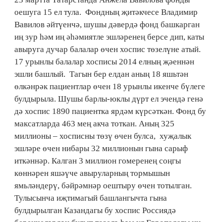
оешуга 15 ел тула. Фондның җитәкчесе Владимир
Вавилов әйтүенчә, шушы дәвердә фонд башкарган
иң зур һәм иң әһәмиятле эшләренең берсе дип, каты
авыруга дучар балалар өчен хоспис төзелүне атый.
17 урынлы балалар хосписы 2014 елның җәеннән
эшли башлый. Тагын бер елдан аның 18 яшьтән
өлкәнрәк пациентлар өчен 18 урынлы икенче бүлеге
булдырыла. Шушы барлы-юклы дүрт ел эчендә генә
дә хоспис 1890 пациентка ярдәм күрсәткән. Фонд бу
максатларда 463 мең акча тоткан. Аның 325
миллионы – хосписны төзү өчен булса, хуҗалык
эшләре өчен нибары 32 миллионын гына сарыф
иткәннәр. Калган 3 миллион гомеренең соңгы
көннәрен яшәүче авыруларның тормышын
ямьләндерү, бәйрәмнәр оештыру өчен тотылган.
Тулысынча иҗтимагый башлангычта гына
булдырылган Казандагы бу хоспис Россиядә