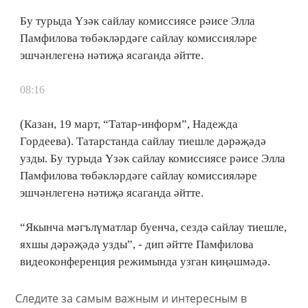
Бу турыда Үзәк сайлау комиссиясе рәисе Элла
Памфилова төбәкләрдәге сайлау комиссияләре
эшчәнлегенә нәтиҗә ясаганда әйтте.
08:16
(Казан, 19 март, “Татар-информ”, Надежда
Гордеева). Татарстанда сайлау тиешле дәрәҗәдә
узды. Бу турыда Үзәк сайлау комиссиясе рәисе Элла
Памфилова төбәкләрдәге сайлау комиссияләре
эшчәнлегенә нәтиҗә ясаганда әйтте.
“Якынча мәгълүматлар буенча, сездә сайлау тиешле,
яхшы дәрәҗәдә узды”, - дип әйтте Памфилова
видеоконференция режимында узган киңәшмәдә.
Следите за самым важным и интересным в