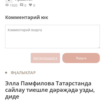
1920
0
0
Комментарий юк
Авторлашырга
Язарга
ЯҢАЛЫКЛАР
Элла Памфилова Татарстанда
сайлау тиешле дәрәҗәдә узды,
диде