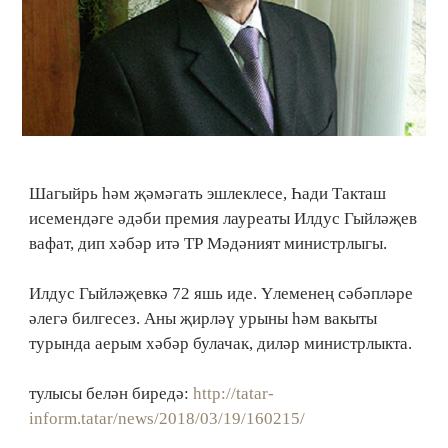
Шагыйрь һәм җәмәгать эшлеклесе, Һади Такташ
исемендәге әдәби премия лауреаты Илдус Гыйләҗев
вафат, дип хәбәр итә ТР Мәдәният министрлыгы.
Илдус Гыйләҗевкә 72 яшь иде. Үлеменең сәбәпләре
әлегә билгесез. Аны җирләү урыны һәм вакыты
турында аерым хәбәр булачак, диләр министрлыкта.
тулысы белән биредә:
http://tatar-
inform.tatar/news/2018/03/19/160215/