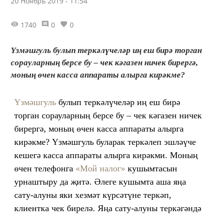
20 Ноябрь 2019 - 11:54
1740
0
0
Үзмәшгуль булып теркәлүчеләр иң еш бирә торган
сорауларның берсе бу – чек кәгазен ничек бирергә,
моның өчен касса аппараты алырга кирәкме?
Үзмәшгуль
булып теркәлүчеләр иң еш бирә
торган сорауларның берсе бу – чек кәгазен ничек
бирергә, моның өчен касса аппараты алырга
кирәкме? Үзмәшгуль буларак теркәлеп эшләүче
кешегә касса аппараты алырга кирәкми. Моның
өчен телефонга
«Мой налог»
кушымтасын
урнаштыру да җитә. Әлеге кушымта аша яңа
сату-алуны яки хезмәт күрсәтүне теркәп,
клиентка чек бирелә. Яңа сату-алуны теркәгәндә