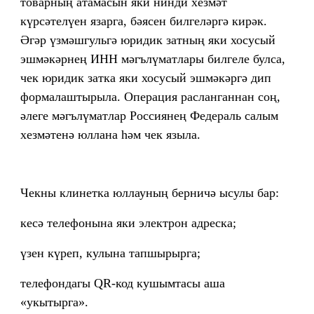
товарның атамасын яки нинди хезмәт
күрсәтелүен язарга, бәясен билгеләргә кирәк.
Әгәр үзмәшгульгә юридик затның яки хосусый
эшмәкәрнең ИНН мәгълүматлары билгеле булса,
чек юридик затка яки хосусый эшмәкәргә дип
формалаштырыла. Операция расланганнан соң,
әлеге мәгълүматлар Россиянең Федераль салым
хезмәтенә юллана һәм чек языла.
Чекны клинетка юллауның берничә ысулы бар:
кесә телефонына яки электрон адреска;
үзен күреп, кулына тапшырырга;
телефондагы QR-код кушымтасы аша
«укытырга».