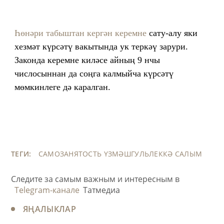
Һөнәри табыштан кергән керемне
сату-алу яки
хезмәт күрсәтү вакытында ук теркәү зарури.
Законда керемне киләсе айның 9 нчы
числосыннан да соңга калмыйча күрсәтү
мөмкинлеге дә каралган.
ТЕГИ:
САМОЗАНЯТОСТЬ
ҮЗМӘШГУЛЬЛЕККӘ САЛЫМ
Следите за самым важным и интересным в
Telegram-канале
Татмедиа
ЯҢАЛЫКЛАР