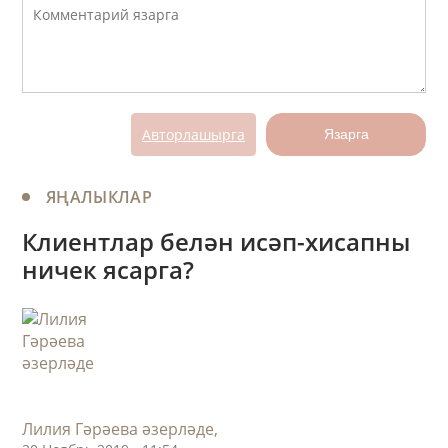
Авторлашырга
Язарга
ЯҢАЛЫКЛАР
Клиентлар белән исәп-хисапны
ничек ясарга?
Лилия Гәрәева әзерләде,