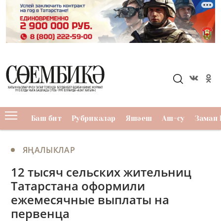
Баш бит
Рубрикалар
Яшәеш
Аш-су
Заман 
ЯҢАЛЫКЛАР
12 тысяч сельских жительниц
Татарстана оформили
ежемесячные выплаты на
первенца