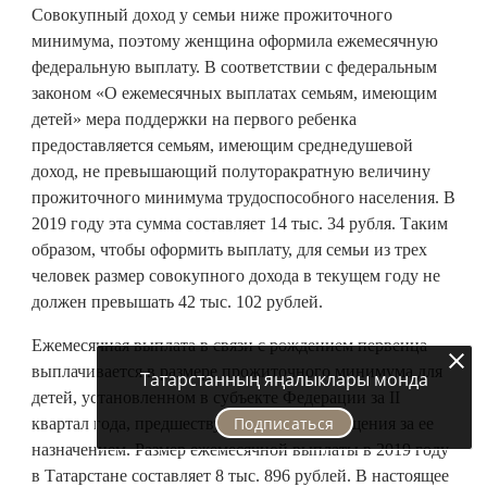
Совокупный доход у семьи ниже прожиточного
минимума, поэтому женщина оформила ежемесячную
федеральную выплату. В соответствии с федеральным
законом «О ежемесячных выплатах семьям, имеющим
детей» мера поддержки на первого ребенка
предоставляется семьям, имеющим среднедушевой
доход, не превышающий полуторакратную величину
прожиточного минимума трудоспособного населения. В
2019 году эта сумма составляет 14 тыс. 34 рубля. Таким
образом, чтобы оформить выплату, для семьи из трех
человек размер совокупного дохода в текущем году не
должен превышать 42 тыс. 102 рублей.
Ежемесячная выплата в связи с рождением первенца
выплачивается в размере прожиточного минимума для
Татарстанның яңалыклары монда
детей, установленном в субъекте Федерации за II
Подписаться
квартал года, предшествующего году обращения за ее
назначением. Размер ежемесячной выплаты в 2019 году
в Татарстане составляет 8 тыс. 896 рублей. В настоящее