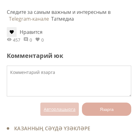
Следите за самым важным и интересным в
Telegram-канале
Татмедиа
Нравится
457
0
0
Комментарий юк
Авторлашырга
Язарга
КАЗАННЫҢ СӘҮДӘ ҮЗӘКЛӘРЕ