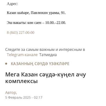
Адрес:
Казан шәһәре, Павлюхин урамы, 91.
Эш вакыты: көн саен – 10.00.–22.00.
8 (843) 227-00-00
Следите за самым важным и интересным в
Telegram-канале
Татмедиа
КАЗАННЫҢ СӘҮДӘ ҮЗӘКЛӘРЕ
Мега Казан сәүдә-күңел ачу
комплексы
Автор,
5 Февраль 2025 - 02:17