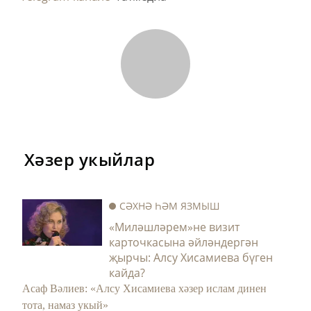
Хәзер укыйлар
СӘХНӘ ҺӘМ ЯЗМЫШ
«Миләшләрем»не визит
карточкасына әйләндергән
җырчы: Алсу Хисамиева бүген
кайда?
Асаф Вәлиев: «Алсу Хисамиева хәзер ислам динен
тота, намаз укый»