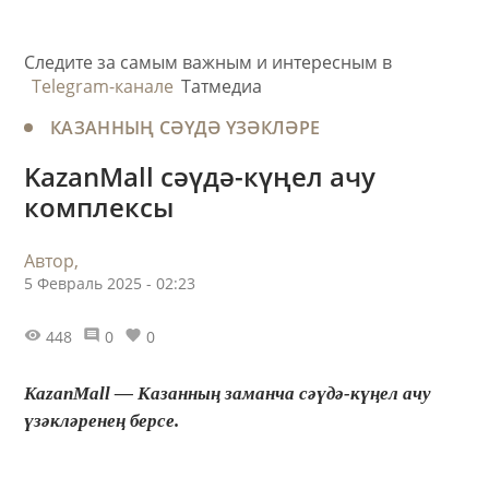
Следите за самым важным и интересным в
Telegram-канале
Татмедиа
КАЗАННЫҢ СӘҮДӘ ҮЗӘКЛӘРЕ
KazanMall сәүдә-күңел ачу
комплексы
Автор,
5 Февраль 2025 - 02:23
448
0
0
KazanMall — Казанның заманча сәүдә-күңел ачу
үзәкләренең берсе.