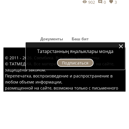
902
0
3
әйләнеп кайтты.
Документы
Баш бит
Татарстанның яңалыклары монда
© 2011 - 2026. Сөембикә. Все права защищены.
Подписаться
© ТАТМЕДИА. Все материалы, размещенные на сайте,
защищены законом.
Перепечатка, воспроизведение и распространение в
любом объеме информации,
размещенной на сайте, возможна только с письменного
согласия редакций СМИ.
При поддержке Республиканского агентства по печати и
массовым коммуникациям «ТАТМЕДИА».
Наименование СМИ: Сөембикә
запись о регистрации СМИ: Эл № ФС77-67913 от 6.12.2016
г.