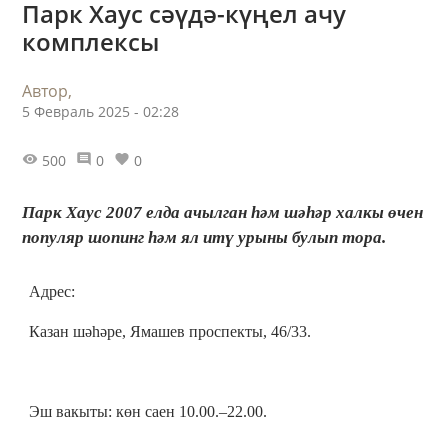
Парк Хаус сәүдә-күңел ачу
комплексы
Автор,
5 Февраль 2025 - 02:28
500
0
0
Парк Хаус 2007 елда ачылган һәм шәһәр халкы өчен
популяр шопинг һәм ял итү урыны булып тора.
Адрес:
Казан шәһәре, Ямашев проспекты, 46/33.
Эш вакыты: көн саен 10.00.–22.00.