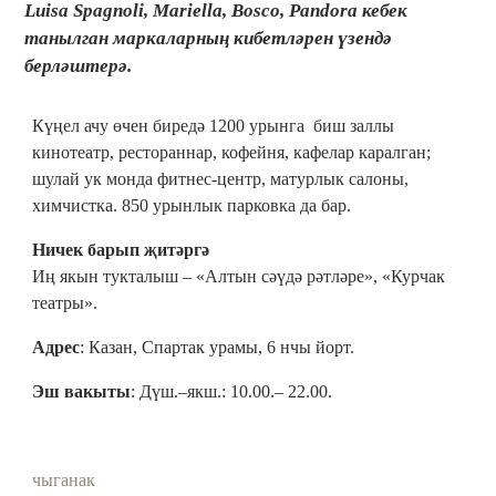
Luisa Spagnoli, Mariella, Bosco, Pandora кебек
танылган маркаларның кибетләрен үзендә
берләштерә.
Күңел ачу өчен биредә 1200 урынга биш заллы
кинотеатр, рестораннар, кофейня, кафелар каралган;
шулай ук монда фитнес-центр, матурлык салоны,
химчистка. 850 урынлык парковка да бар.
Ничек барып җитәргә
Иң якын тукталыш – «Алтын сәүдә рәтләре», «Курчак
театры».
Адрес
: Казан, Спартак урамы, 6 нчы йорт.
Эш вакыты
: Дүш.–якш.: 10.00.– 22.00.
чыганак