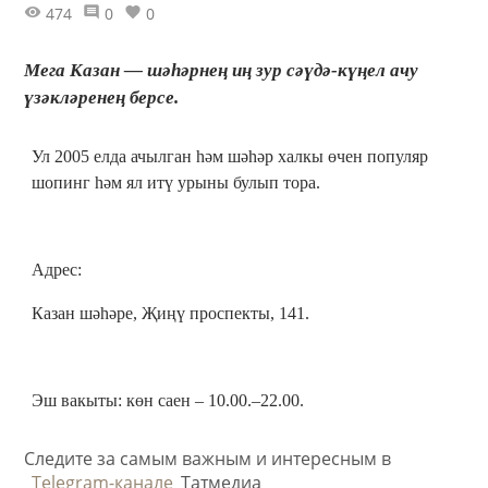
474
0
0
Мега Казан — шәһәрнең иң зур сәүдә-күңел ачу
үзәкләренең берсе.
Ул 2005 елда ачылган һәм шәһәр халкы өчен популяр
шопинг һәм ял итү урыны булып тора.
Адрес:
Казан шәһәре, Җиңү проспекты, 141.
Эш вакыты: көн саен – 10.00.–22.00.
Следите за самым важным и интересным в
Telegram-канале
Татмедиа